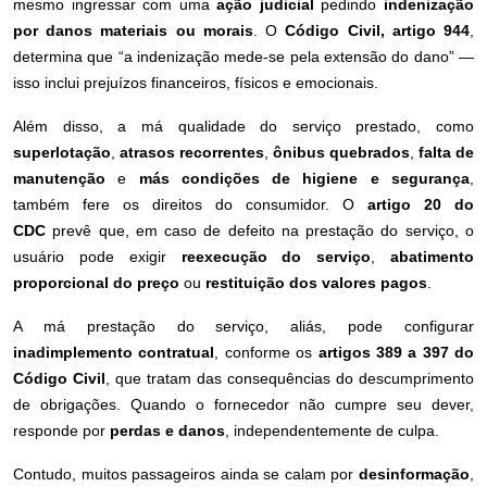
mesmo ingressar com uma
ação judicial
pedindo
indenização
por danos materiais ou morais
. O
Código Civil, artigo 944
,
determina que “a indenização mede-se pela extensão do dano” —
isso inclui prejuízos financeiros, físicos e emocionais.
Além disso, a má qualidade do serviço prestado, como
superlotação
,
atrasos recorrentes
,
ônibus quebrados
,
falta de
manutenção
e
más condições de higiene e segurança
,
também fere os direitos do consumidor. O
artigo 20 do
CDC
prevê que, em caso de defeito na prestação do serviço, o
usuário pode exigir
reexecução do serviço
,
abatimento
proporcional do preço
ou
restituição dos valores pagos
.
A má prestação do serviço, aliás, pode configurar
inadimplemento contratual
, conforme os
artigos 389 a 397 do
Código Civil
, que tratam das consequências do descumprimento
de obrigações. Quando o fornecedor não cumpre seu dever,
responde por
perdas e danos
, independentemente de culpa.
Contudo, muitos passageiros ainda se calam por
desinformação
,