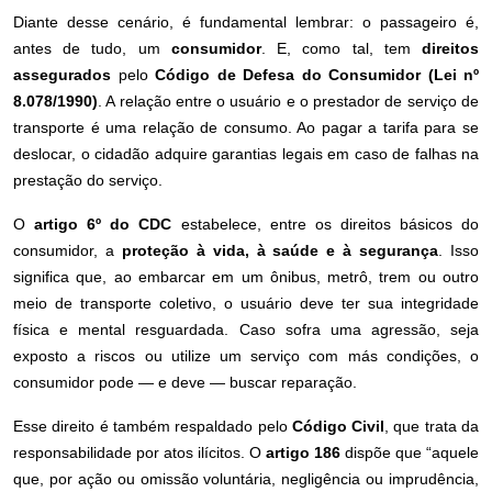
Diante desse cenário, é fundamental lembrar: o passageiro é,
antes de tudo, um
consumidor
. E, como tal, tem
direitos
assegurados
pelo
Código de Defesa do Consumidor (Lei nº
8.078/1990)
. A relação entre o usuário e o prestador de serviço de
transporte é uma relação de consumo. Ao pagar a tarifa para se
deslocar, o cidadão adquire garantias legais em caso de falhas na
prestação do serviço.
O
artigo 6º do CDC
estabelece, entre os direitos básicos do
consumidor, a
proteção à vida, à saúde e à segurança
. Isso
significa que, ao embarcar em um ônibus, metrô, trem ou outro
meio de transporte coletivo, o usuário deve ter sua integridade
física e mental resguardada. Caso sofra uma agressão, seja
exposto a riscos ou utilize um serviço com más condições, o
consumidor pode — e deve — buscar reparação.
Esse direito é também respaldado pelo
Código Civil
, que trata da
responsabilidade por atos ilícitos. O
artigo 186
dispõe que “aquele
que, por ação ou omissão voluntária, negligência ou imprudência,