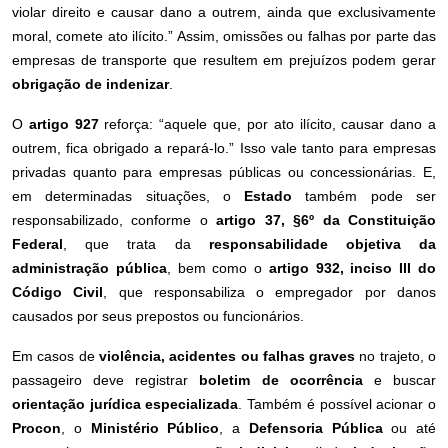
violar direito e causar dano a outrem, ainda que exclusivamente
moral, comete ato ilícito.” Assim, omissões ou falhas por parte das
empresas de transporte que resultem em prejuízos podem gerar
obrigação de indenizar
.
O
artigo 927
reforça: “aquele que, por ato ilícito, causar dano a
outrem, fica obrigado a repará-lo.” Isso vale tanto para empresas
privadas quanto para empresas públicas ou concessionárias. E,
em determinadas situações, o
Estado
também pode ser
responsabilizado, conforme o
artigo 37, §6º da Constituição
Federal
, que trata da
responsabilidade objetiva da
administração pública
, bem como o
artigo 932, inciso III do
Código Civil
, que responsabiliza o empregador por danos
causados por seus prepostos ou funcionários.
Em casos de
violência, acidentes ou falhas graves
no trajeto, o
passageiro deve registrar
boletim de ocorrência
e buscar
orientação jurídica especializada
. Também é possível acionar o
Procon
, o
Ministério Público
, a
Defensoria Pública
ou até