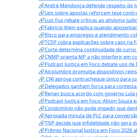
🔗André Mendonça defende respeito do Judi
🔗Leis sobre apostas reforçam tese contra
🔗Luiz Fux rebate críticas ao ativismo judi
🔗Fabrício Klein explica quando aposenta
🔗Risco para empregos e atendimento col
🔗TCDF cobra explicações sobre caos na F
🔗Corte determina continuidade de curso
🔗CNMP orienta MP a não interferir em co
🔗Podcast Justiça em Foco debate uso de IA
🔗Alcolumbre promulga dispositivos rein
🔗 CNJ aprova contracheque único para juí
🔗Delegados ganham força para contestar 
🔗Renan busca acordo com governo Lula p
🔗Podcast Justiça em Foco: Alison Souza e
🔗Condomínio não pode impedir que dentis
🔗Aprovada minuta de PLC para conversão
🔗TJSP decide que infidelidade não gera 
🔗Prêmio Nacional Justiça em Foco 2026 a