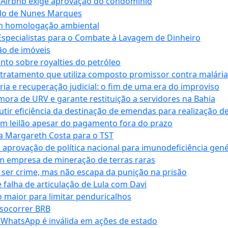
 Airbnb exige aprovação do condomínio
ndo de Nunes Marques
m homologação ambiental
Especialistas para o Combate à Lavagem de Dinheiro
ão de imóveis
nto sobre royalties do petróleo
ratamento que utiliza composto promissor contra malária 
ia e recuperação judicial: o fim de uma era do improviso
 mora de URV e garante restituição a servidores na Bahia
tir eficiência da destinação de emendas para realização de 
em leilão apesar do pagamento fora do prazo
 Margareth Costa para o TST
provação de política nacional para imunodeficiência gené
m empresa de mineração de terras raras
 ser crime, mas não escapa da punição na prisão
falha de articulação de Lula com Davi
 maior para limitar penduricalhos
 socorrer BRB
r WhatsApp é inválida em ações de estado