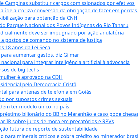
e Campinas substituir cargos comissionados por efetivos
saúde autoriza conversão da obrigação de fazer em perdas
xibilização para obtenção da CNH
do Parque Nacional dos Povos Indígenas do Rio Tanaru
dicialmente deve ser impugnado por ação anulatória
 a postos de comando no sistema de Justiça
s 18 anos da Lei Seca
para aumentar gastos, diz Gilmar
cional para integrar inteligência artificial à advocacia
sos de big techs
 mulher é aprovado na CDH
esidencial pelo Democracia Cristã
tal para antenas de telefonia em Goiás
o por supostos crimes sexuais
dem ter modelo único no país
empréstimo bilionário do BB no Maranhão e caso pode chega
star IR sobre juros de mora em precatórios e RPVs
ação futura de reporte de sustentabilidade
para minerais críticos e cobra crédito ao minerador brasi