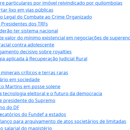
tre particulares por imóvel reivindicado por quilombolas
r lixo em vias públicas
co Legal do Combate ao Crime Organizado
e Presidentes dos TRFs
erão ter sistema nacional
te valor do mínimo existencial em negociações de superen
 racial contra adolescente
lgamento decisivo sobre royalties
a aplicada à Recuperação Judicial Rural
inerais críticos e terras raras
nário em sociedade
co Martins em posse solene
 tecnologia eleitoral e o futuro da democracia
te presidente do Supremo
rno do DF
recatórios do Fundef a estados
alanço para arquivamento de atos societários de limitadas
o salarial do magistério