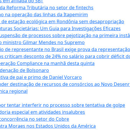
s em afiliada do SBT
da Reforma Tributária no setor de fintechs
o na operação das linhas da Itapemirim
ão de estação ecológica em Rondônia sem desapropriação
ras Societárias: Um Guia para Investigações Eficazes
spensão de processos sobre pejotização na primeira instâ
l do ministro Gilmar Mendes no Supremo
o de representante no Brasil exige prova da representaçã
riticam desconto de 24% no salário para cobrir déficit do
Operação Compliance na manhã desta quinta
ndenação de Bolsonaro
iva de pai e primo de Daniel Vorcaro
der destinação de recursos de consórcios ao Novo Desenro
mica regional
tentar interferir no processo sobre tentativa de golpe
oria especial em atividades insalubres
 concorrência no setor do Cobre
tra Moraes nos Estados Unidos da América