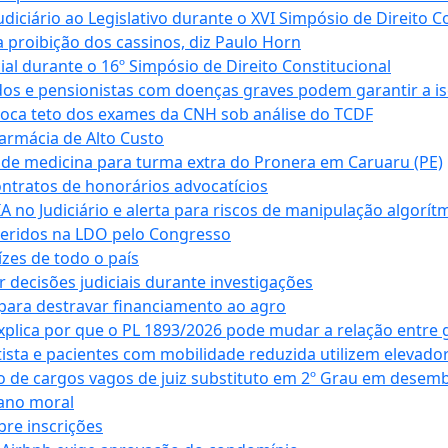
ciário ao Legislativo durante o XVI Simpósio de Direito Co
 proibição dos cassinos, diz Paulo Horn
cial durante o 16º Simpósio de Direito Constitucional
dos e pensionistas com doenças graves podem garantir a i
oca teto dos exames da CNH sob análise do TCDF
armácia de Alto Custo
 de medicina para turma extra do Pronera em Caruaru (PE)
ntratos de honorários advocatícios
 no Judiciário e alerta para riscos de manipulação algorít
seridos na LDO pelo Congresso
zes de todo o país
decisões judiciais durante investigações
ara destravar financiamento ao agro
xplica por que o PL 1893/2026 pode mudar a relação entre 
ta e pacientes com mobilidade reduzida utilizem elevado
 de cargos vagos de juiz substituto em 2º Grau em desem
dano moral
bre inscrições