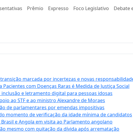
sentativas
Prêmio
Expresso
Foco Legislativo
Debate e
 transição marcada por incertezas e novas responsabilidad
a Pacientes com Doenças Raras é Medida de Justiça Social
e inclusão e letramento digital para pessoas idosas
apoio ao STF e ao ministro Alexandre de Moraes
ção de parlamentares por emendas impositivas
 do momento de verificação da idade mínima de candidatos
e Brasil e Angola em visita ao Parlamento angolano
ssão mesmo com quitação da dívida após arrematação