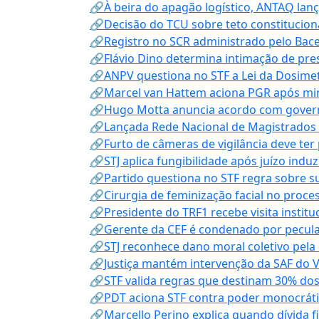
🔗À beira do apagão logístico, ANTAQ lanç
🔗Decisão do TCU sobre teto constitucional
🔗Registro no SCR administrado pelo Bace
🔗Flávio Dino determina intimação de pre
🔗ANPV questiona no STF a Lei da Dosimet
🔗Marcel van Hattem aciona PGR após mini
🔗Hugo Motta anuncia acordo com governo
🔗Lançada Rede Nacional de Magistrados 
🔗Furto de câmeras de vigilância deve ter
🔗STJ aplica fungibilidade após juízo indu
🔗Partido questiona no STF regra sobre s
🔗Cirurgia de feminização facial no proce
🔗Presidente do TRF1 recebe visita instit
🔗Gerente da CEF é condenado por pecula
🔗STJ reconhece dano moral coletivo pela
🔗Justiça mantém intervenção da SAF do 
🔗STF valida regras que destinam 30% dos
🔗PDT aciona STF contra poder monocráti
🔗Marcello Perino explica quando dívida f