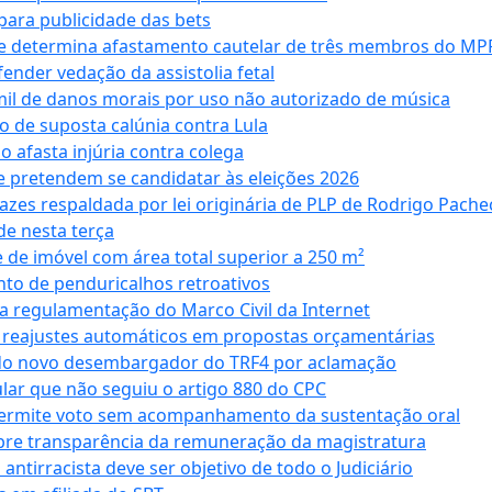
ara publicidade das bets
 e determina afastamento cautelar de três membros do MP
nder vedação da assistolia fetal
mil de danos morais por uso não autorizado de música
o de suposta calúnia contra Lula
o afasta injúria contra colega
 pretendem se candidatar às eleições 2026
azes respaldada por lei originária de PLP de Rodrigo Pache
e nesta terça
 de imóvel com área total superior a 250 m²
to de penduricalhos retroativos
a regulamentação do Marco Civil da Internet
va reajustes automáticos em propostas orçamentárias
ado novo desembargador do TRF4 por aclamação
cular que não seguiu o artigo 880 do CPC
permite voto sem acompanhamento da sustentação oral
obre transparência da remuneração da magistratura
antirracista deve ser objetivo de todo o Judiciário