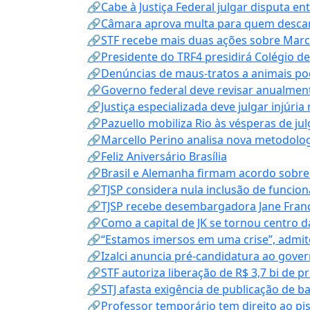
🔗Cabe à Justiça Federal julgar disputa en
🔗Câmara aprova multa para quem descarta
🔗STF recebe mais duas ações sobre Mar
🔗Presidente do TRF4 presidirá Colégio d
🔗Denúncias de maus-tratos a animais pod
🔗Governo federal deve revisar anualmen
🔗Justiça especializada deve julgar injúria
🔗Pazuello mobiliza Rio às vésperas de ju
🔗Marcello Perino analisa nova metodologi
🔗Feliz Aniversário Brasília
🔗Brasil e Alemanha firmam acordo sobre m
🔗TJSP considera nula inclusão de funcio
🔗TJSP recebe desembargadora Jane Fran
🔗Como a capital de JK se tornou centro da
🔗“Estamos imersos em uma crise”, admi
🔗Izalci anuncia pré-candidatura ao gove
🔗STF autoriza liberação de R$ 3,7 bi de p
🔗STJ afasta exigência de publicação de b
🔗Professor temporário tem direito ao pis