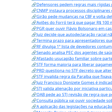
🔗Defensores pedem regras mais rígidas p
🔗CNMP instaura processos disciplinares
🔗Girão pede mudanças na CBF e volta defe
🔗Aviões do Forró terá que pagar R$ 100 
🔗PGR quer ouvir Flávio Bolsonaro em cas
🔗Juiz decide que autodeclaração racial nã
🔗Termina prazo para apresentadores que
🔗RF divulga 1ª lista de devedores contum
🔗Senado analisa PEC dos agentes de saúd
🔗Afastado usucapião familiar sobre parte
🔗STF forma maioria para liberar pagamen
🔗PRD questiona no STF decreto que alter
🔗STF invalida regra da Paraíba que fixa
🔗Juiz Francisco Donizete Gomes é indic
🔗STJ valida alienação por iniciativa parti
🔗OAB pede ao STJ revisão de regra que 
🔗Consulta pública vai ouvir sociedade s
🔗A aplicação das legislações na educação 