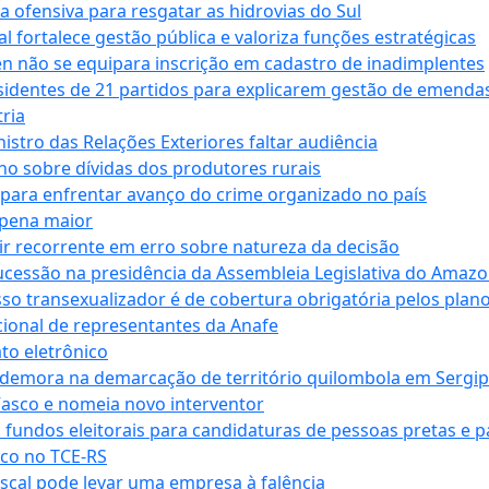
a ofensiva para resgatar as hidrovias do Sul
 fortalece gestão pública e valoriza funções estratégicas
n não se equipara inscrição em cadastro de inadimplentes
sidentes de 21 partidos para explicarem gestão de emenda
ria
stro das Relações Exteriores faltar audiência
 sobre dívidas dos produtores rurais
para enfrentar avanço do crime organizado no país
 pena maior
zir recorrente em erro sobre natureza da decisão
ucessão na presidência da Assembleia Legislativa do Amaz
sso transexualizador é de cobertura obrigatória pelos plan
ucional de representantes da Anafe
to eletrônico
 demora na demarcação de território quilombola em Sergi
Vasco e nomeia novo interventor
 fundos eleitorais para candidaturas de pessoas pretas e 
co no TCE-RS
iscal pode levar uma empresa à falência