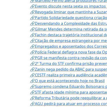
🔗Marcello Perino alerta produtores rurai
🔗Evento discute nesta sexta os impactos 
🔗Revogada liminar que mantinha a Suzan
🔗Partido Solidariedade questiona criaç
🔗Desvendando a Complexidade das Estrutu
🔗Gilmar Mendes determina retirada da su
🔗Fachin destaca trajetória instituciona
🔗Citação de empresa estrangeira por mei
🔗Empregados e aposentados dos Correios c
🔗Polícia Federal deflagra nova fase da 
🔗PGR se manifesta contra revisão da co
🔗2ª Turma do STF confirma prisão prevent
🔗Zanin nega pedido da ABAC para suspen
🔗CESTF realiza primeira audiência acadê
🔗O que está acontecendo hoje no Brasil
🔗Supremo condena Eduardo Bolsonaro por 
🔗STF afasta idade mínima para aposentad
🔗Reforma Tributária pode reequilibrar a
🔗AGU pedirá para atuar em processo con