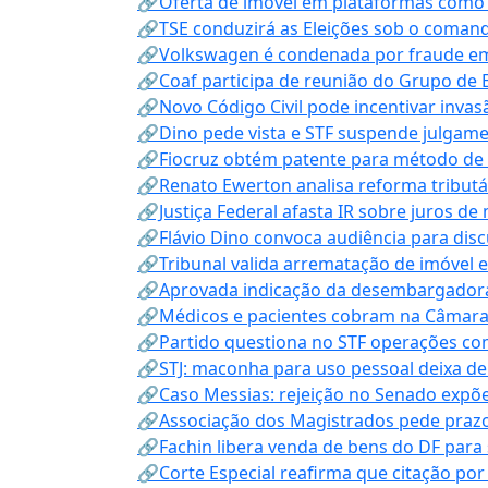
🔗Oferta de imóvel em plataformas como
🔗TSE conduzirá as Eleições sob o coma
🔗Volkswagen é condenada por fraude e
🔗Coaf participa de reunião do Grupo de 
🔗Novo Código Civil pode incentivar invas
🔗Dino pede vista e STF suspende julgame
🔗Fiocruz obtém patente para método de t
🔗Renato Ewerton analisa reforma tributár
🔗Justiça Federal afasta IR sobre juros de
🔗Flávio Dino convoca audiência para discu
🔗Tribunal valida arrematação de imóvel 
🔗Aprovada indicação da desembargadora
🔗Médicos e pacientes cobram na Câmara a
🔗Partido questiona no STF operações co
🔗STJ: maconha para uso pessoal deixa de
🔗Caso Messias: rejeição no Senado expõe 
🔗Associação dos Magistrados pede prazo
🔗Fachin libera venda de bens do DF para
🔗Corte Especial reafirma que citação po