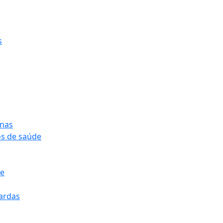
s
onas
os de saúde
pe
pardas