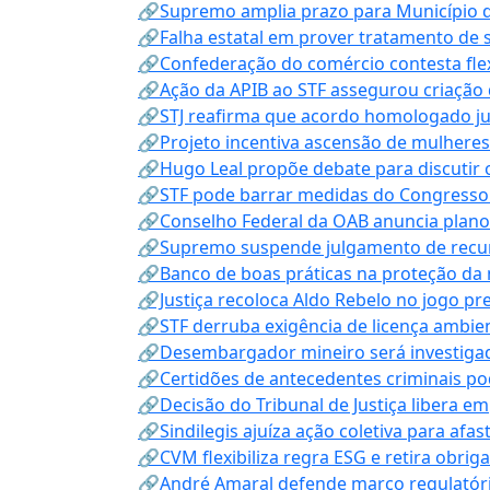
🔗Supremo amplia prazo para Município d
🔗Falha estatal em prover tratamento de 
🔗Confederação do comércio contesta fle
🔗Ação da APIB ao STF assegurou criação 
🔗STJ reafirma que acordo homologado ju
🔗Projeto incentiva ascensão de mulheres
🔗Hugo Leal propõe debate para discutir o
🔗STF pode barrar medidas do Congresso 
🔗Conselho Federal da OAB anuncia plano na
🔗Supremo suspende julgamento de recur
🔗Banco de boas práticas na proteção da
🔗Justiça recoloca Aldo Rebelo no jogo pr
🔗STF derruba exigência de licença ambien
🔗Desembargador mineiro será investigad
🔗Certidões de antecedentes criminais po
🔗Decisão do Tribunal de Justiça libera 
🔗Sindilegis ajuíza ação coletiva para afa
🔗CVM flexibiliza regra ESG e retira obrig
🔗André Amaral defende marco regulatório 