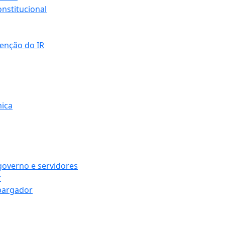
nstitucional
senção do IR
mica
governo e servidores
r
bargador