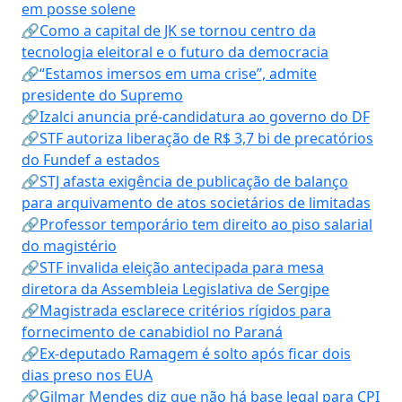
em posse solene
🔗Como a capital de JK se tornou centro da
tecnologia eleitoral e o futuro da democracia
🔗“Estamos imersos em uma crise”, admite
presidente do Supremo
🔗Izalci anuncia pré-candidatura ao governo do DF
🔗STF autoriza liberação de R$ 3,7 bi de precatórios
do Fundef a estados
🔗STJ afasta exigência de publicação de balanço
para arquivamento de atos societários de limitadas
🔗Professor temporário tem direito ao piso salarial
do magistério
🔗STF invalida eleição antecipada para mesa
diretora da Assembleia Legislativa de Sergipe
🔗Magistrada esclarece critérios rígidos para
fornecimento de canabidiol no Paraná
🔗Ex-deputado Ramagem é solto após ficar dois
dias preso nos EUA
🔗Gilmar Mendes diz que não há base legal para CPI