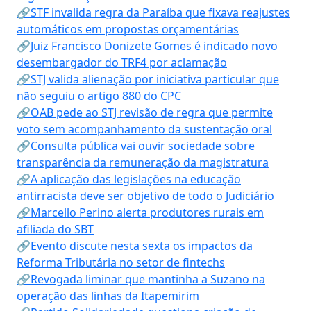
🔗STF invalida regra da Paraíba que fixava reajustes
automáticos em propostas orçamentárias
🔗Juiz Francisco Donizete Gomes é indicado novo
desembargador do TRF4 por aclamação
🔗STJ valida alienação por iniciativa particular que
não seguiu o artigo 880 do CPC
🔗OAB pede ao STJ revisão de regra que permite
voto sem acompanhamento da sustentação oral
🔗Consulta pública vai ouvir sociedade sobre
transparência da remuneração da magistratura
🔗A aplicação das legislações na educação
antirracista deve ser objetivo de todo o Judiciário
🔗Marcello Perino alerta produtores rurais em
afiliada do SBT
🔗Evento discute nesta sexta os impactos da
Reforma Tributária no setor de fintechs
🔗Revogada liminar que mantinha a Suzano na
operação das linhas da Itapemirim