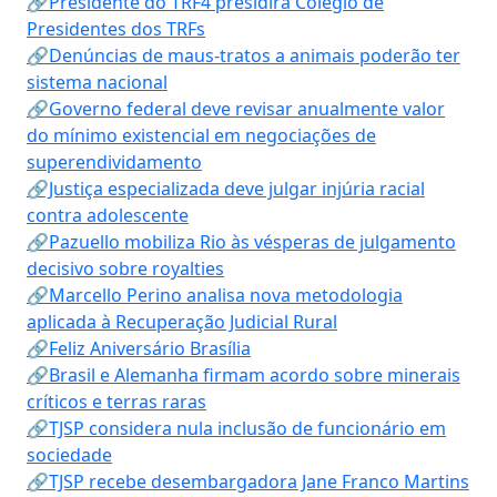
🔗Presidente do TRF4 presidirá Colégio de
Presidentes dos TRFs
🔗Denúncias de maus-tratos a animais poderão ter
sistema nacional
🔗Governo federal deve revisar anualmente valor
do mínimo existencial em negociações de
superendividamento
🔗Justiça especializada deve julgar injúria racial
contra adolescente
🔗Pazuello mobiliza Rio às vésperas de julgamento
decisivo sobre royalties
🔗Marcello Perino analisa nova metodologia
aplicada à Recuperação Judicial Rural
🔗Feliz Aniversário Brasília
🔗Brasil e Alemanha firmam acordo sobre minerais
críticos e terras raras
🔗TJSP considera nula inclusão de funcionário em
sociedade
🔗TJSP recebe desembargadora Jane Franco Martins