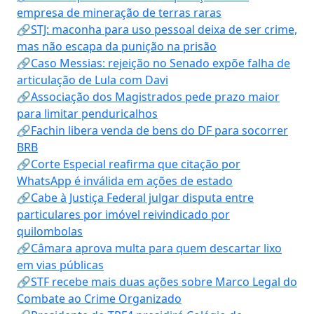
empresa de mineração de terras raras
🔗STJ: maconha para uso pessoal deixa de ser crime,
mas não escapa da punição na prisão
🔗Caso Messias: rejeição no Senado expõe falha de
articulação de Lula com Davi
🔗Associação dos Magistrados pede prazo maior
para limitar penduricalhos
🔗Fachin libera venda de bens do DF para socorrer
BRB
🔗Corte Especial reafirma que citação por
WhatsApp é inválida em ações de estado
🔗Cabe à Justiça Federal julgar disputa entre
particulares por imóvel reivindicado por
quilombolas
🔗Câmara aprova multa para quem descartar lixo
em vias públicas
🔗STF recebe mais duas ações sobre Marco Legal do
Combate ao Crime Organizado