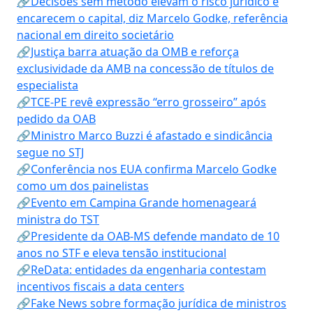
🔗Decisões sem método elevam o risco jurídico e
encarecem o capital, diz Marcelo Godke, referência
nacional em direito societário
🔗Justiça barra atuação da OMB e reforça
exclusividade da AMB na concessão de títulos de
especialista
🔗TCE-PE revê expressão “erro grosseiro” após
pedido da OAB
🔗Ministro Marco Buzzi é afastado e sindicância
segue no STJ
🔗Conferência nos EUA confirma Marcelo Godke
como um dos painelistas
🔗Evento em Campina Grande homenageará
ministra do TST
🔗Presidente da OAB-MS defende mandato de 10
anos no STF e eleva tensão institucional
🔗ReData: entidades da engenharia contestam
incentivos fiscais a data centers
🔗Fake News sobre formação jurídica de ministros