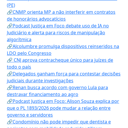
(PE)
🔗CNMP orienta MP a não interferir em contratos
de honorários advocatícios
🔗Podcast Justiça em Foco debate uso de IA no
Judiciário e alerta para riscos de manipulação
algorítmica
🔗Alcolumbre promulga dispositivos reinseridos na
LDO pelo Congresso
🔗 CNJ aprova contracheque único para juízes de
todo o país
🔗Delegados ganham força para contestar decisões
judiciais durante investigações
🔗Renan busca acordo com governo Lula para
destravar financiamento ao agro
🔗Podcast Justiça em Foco: Alison Souza explica por
que o PL 1893/2026 pode mudar a relação entre
governo e servidores
🔗Condomínio não pode impedir que dentista e