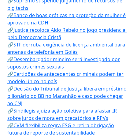
🔗Supremo suspende julgamento de recursos de
big techs
🔗Banco de boas práticas na proteção da mulher é
aprovado na CDH
🔗Justiça recoloca Aldo Rebelo no jogo presidencial
pelo Democracia Cristã
🔗STF derruba exigência de licença ambiental para
antenas de telefonia em Goiás
🔗Desembargador mineiro será investigado por
supostos crimes sexuais
🔗Certidões de antecedentes criminais podem ter
modelo único no país
🔗Decisão do Tribunal de Justiça libera empréstimo
bilionário do BB no Maranhão e caso pode chegar
ao CNJ
🔗Sindilegis ajuíza ação coletiva para afastar IR
sobre juros de mora em precatórios e RPVs
🔗CVM flexibiliza regra ESG e retira obrigação
futura de reporte de sustentabilidade