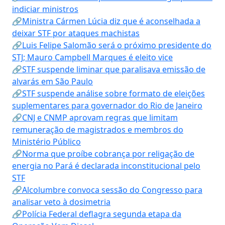
indiciar ministros
🔗Ministra Cármen Lúcia diz que é aconselhada a
deixar STF por ataques machistas
🔗Luis Felipe Salomão será o próximo presidente do
STJ; Mauro Campbell Marques é eleito vice
🔗STF suspende liminar que paralisava emissão de
alvarás em São Paulo
🔗STF suspende análise sobre formato de eleições
suplementares para governador do Rio de Janeiro
🔗CNJ e CNMP aprovam regras que limitam
remuneração de magistrados e membros do
Ministério Público
🔗Norma que proíbe cobrança por religação de
energia no Pará é declarada inconstitucional pelo
STF
🔗Alcolumbre convoca sessão do Congresso para
analisar veto à dosimetria
🔗Polícia Federal deflagra segunda etapa da