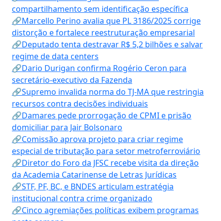
compartilhamento sem identificação específica
🔗Marcello Perino avalia que PL 3186/2025 corrige
distorção e fortalece reestruturação empresarial
🔗Deputado tenta destravar R$ 5,2 bilhões e salvar
regime de data centers
🔗Dario Durigan confirma Rogério Ceron para
secretário-executivo da Fazenda
🔗Supremo invalida norma do TJ-MA que restringia
recursos contra decisões individuais
🔗Damares pede prorrogação de CPMI e prisão
domiciliar para Jair Bolsonaro
🔗Comissão aprova projeto para criar regime
especial de tributação para setor metroferroviário
🔗Diretor do Foro da JFSC recebe visita da direção
da Academia Catarinense de Letras Jurídicas
🔗STF, PF, BC, e BNDES articulam estratégia
institucional contra crime organizado
🔗Cinco agremiações políticas exibem programas