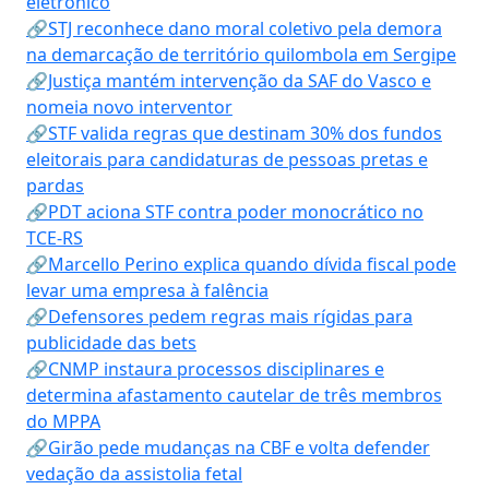
eletrônico
🔗STJ reconhece dano moral coletivo pela demora
na demarcação de território quilombola em Sergipe
🔗Justiça mantém intervenção da SAF do Vasco e
nomeia novo interventor
🔗STF valida regras que destinam 30% dos fundos
eleitorais para candidaturas de pessoas pretas e
pardas
🔗PDT aciona STF contra poder monocrático no
TCE-RS
🔗Marcello Perino explica quando dívida fiscal pode
levar uma empresa à falência
🔗Defensores pedem regras mais rígidas para
publicidade das bets
🔗CNMP instaura processos disciplinares e
determina afastamento cautelar de três membros
do MPPA
🔗Girão pede mudanças na CBF e volta defender
vedação da assistolia fetal