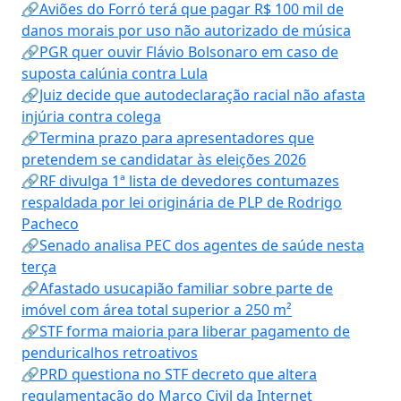
🔗Aviões do Forró terá que pagar R$ 100 mil de
danos morais por uso não autorizado de música
🔗PGR quer ouvir Flávio Bolsonaro em caso de
suposta calúnia contra Lula
🔗Juiz decide que autodeclaração racial não afasta
injúria contra colega
🔗Termina prazo para apresentadores que
pretendem se candidatar às eleições 2026
🔗RF divulga 1ª lista de devedores contumazes
respaldada por lei originária de PLP de Rodrigo
Pacheco
🔗Senado analisa PEC dos agentes de saúde nesta
terça
🔗Afastado usucapião familiar sobre parte de
imóvel com área total superior a 250 m²
🔗STF forma maioria para liberar pagamento de
penduricalhos retroativos
🔗PRD questiona no STF decreto que altera
regulamentação do Marco Civil da Internet