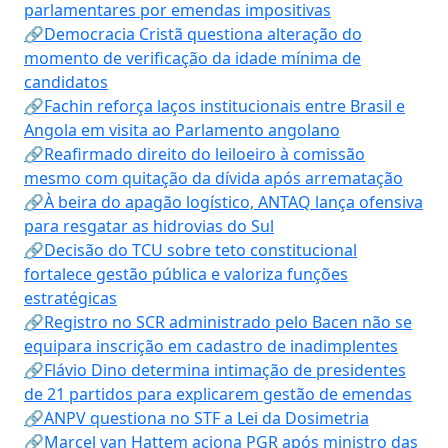
parlamentares por emendas impositivas
🔗Democracia Cristã questiona alteração do
momento de verificação da idade mínima de
candidatos
🔗Fachin reforça laços institucionais entre Brasil e
Angola em visita ao Parlamento angolano
🔗Reafirmado direito do leiloeiro à comissão
mesmo com quitação da dívida após arrematação
🔗À beira do apagão logístico, ANTAQ lança ofensiva
para resgatar as hidrovias do Sul
🔗Decisão do TCU sobre teto constitucional
fortalece gestão pública e valoriza funções
estratégicas
🔗Registro no SCR administrado pelo Bacen não se
equipara inscrição em cadastro de inadimplentes
🔗Flávio Dino determina intimação de presidentes
de 21 partidos para explicarem gestão de emendas
🔗ANPV questiona no STF a Lei da Dosimetria
🔗Marcel van Hattem aciona PGR após ministro das