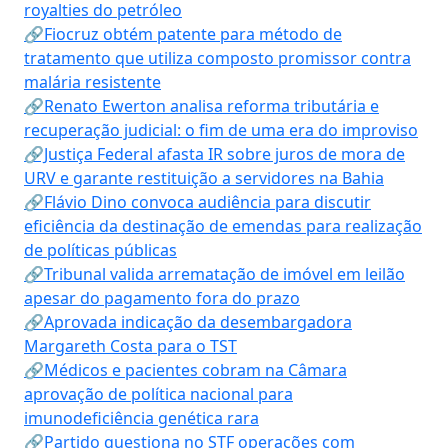
royalties do petróleo
🔗Fiocruz obtém patente para método de
tratamento que utiliza composto promissor contra
malária resistente
🔗Renato Ewerton analisa reforma tributária e
recuperação judicial: o fim de uma era do improviso
🔗Justiça Federal afasta IR sobre juros de mora de
URV e garante restituição a servidores na Bahia
🔗Flávio Dino convoca audiência para discutir
eficiência da destinação de emendas para realização
de políticas públicas
🔗Tribunal valida arrematação de imóvel em leilão
apesar do pagamento fora do prazo
🔗Aprovada indicação da desembargadora
Margareth Costa para o TST
🔗Médicos e pacientes cobram na Câmara
aprovação de política nacional para
imunodeficiência genética rara
🔗Partido questiona no STF operações com