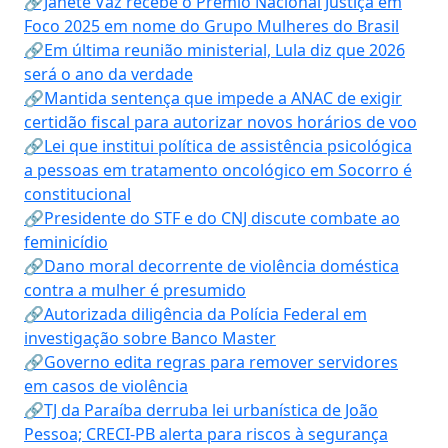
🔗Janete Vaz recebe o Prêmio Nacional Justiça em
Foco 2025 em nome do Grupo Mulheres do Brasil
🔗Em última reunião ministerial, Lula diz que 2026
será o ano da verdade
🔗Mantida sentença que impede a ANAC de exigir
certidão fiscal para autorizar novos horários de voo
🔗Lei que institui política de assistência psicológica
a pessoas em tratamento oncológico em Socorro é
constitucional
🔗Presidente do STF e do CNJ discute combate ao
feminicídio
🔗Dano moral decorrente de violência doméstica
contra a mulher é presumido
🔗Autorizada diligência da Polícia Federal em
investigação sobre Banco Master
🔗Governo edita regras para remover servidores
em casos de violência
🔗TJ da Paraíba derruba lei urbanística de João
Pessoa; CRECI-PB alerta para riscos à segurança