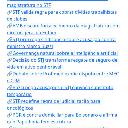
magistratura no STF
🔗STF valida regra para cobrar dívidas trabalhistas
de clubes
🔗AMB discute fortalecimento da magistratura com
diretor-geral da Enfam
🔗STJ prorroga sindicância sobre acusação contra
ministro Marco Buzzi
🔗Governança natural sobre a inteligência artificial
🔗Decisão do STJ transforma resgate de seguro de
vida em ativo penhorável
🔗Debate sobre Profimed expõe disputa entre MEC
e CFM
🔗Buzzi nega acusações e STJ convoca substituto
temporário
🔗STF redefine regra de judicialização para
oncológicos
🔗PGR é contra domiciliar para Bolsonaro e afirma
que Papudinha tem estrutura