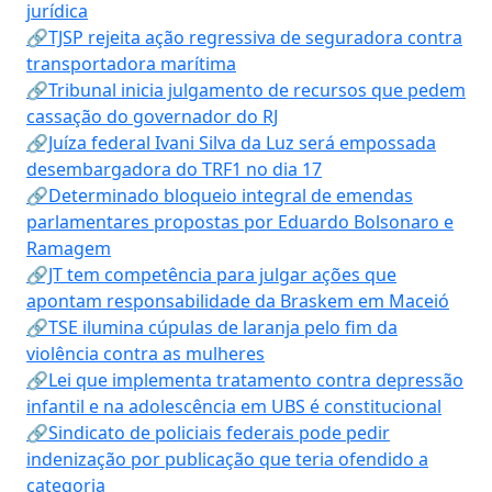
jurídica
🔗TJSP rejeita ação regressiva de seguradora contra
transportadora marítima
🔗Tribunal inicia julgamento de recursos que pedem
cassação do governador do RJ
🔗Juíza federal Ivani Silva da Luz será empossada
desembargadora do TRF1 no dia 17
🔗Determinado bloqueio integral de emendas
parlamentares propostas por Eduardo Bolsonaro e
Ramagem
🔗JT tem competência para julgar ações que
apontam responsabilidade da Braskem em Maceió
🔗TSE ilumina cúpulas de laranja pelo fim da
violência contra as mulheres
🔗Lei que implementa tratamento contra depressão
infantil e na adolescência em UBS é constitucional
🔗Sindicato de policiais federais pode pedir
indenização por publicação que teria ofendido a
categoria