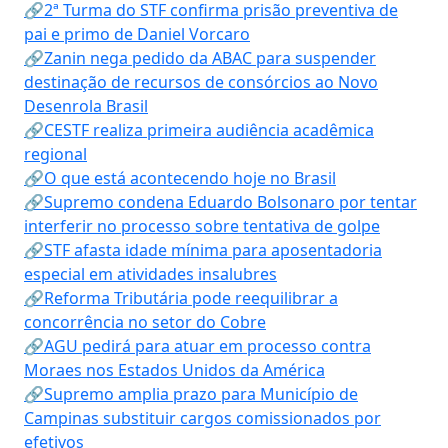
🔗2ª Turma do STF confirma prisão preventiva de
pai e primo de Daniel Vorcaro
🔗Zanin nega pedido da ABAC para suspender
destinação de recursos de consórcios ao Novo
Desenrola Brasil
🔗CESTF realiza primeira audiência acadêmica
regional
🔗O que está acontecendo hoje no Brasil
🔗Supremo condena Eduardo Bolsonaro por tentar
interferir no processo sobre tentativa de golpe
🔗STF afasta idade mínima para aposentadoria
especial em atividades insalubres
🔗Reforma Tributária pode reequilibrar a
concorrência no setor do Cobre
🔗AGU pedirá para atuar em processo contra
Moraes nos Estados Unidos da América
🔗Supremo amplia prazo para Município de
Campinas substituir cargos comissionados por
efetivos