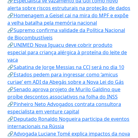
🔗Especialista vê vazamento da Gol como novo
alerta sobre riscos estruturais na proteção de dados
🔗Homenagem a Geisel cai na mira do MPF e expõe
a velha batalha pela memória nacional
🔗Supremo confirma validade da Política Nacional
de Biocombustíveis
🔗UNIMED Nova Iguaçu deve cobrir produto
especial para criança alérgica à proteína do leite de
vaca
🔗Sabatina de Jorge Messias na CCJ será no dia 10
🔗Estados pedem para ingressar como ‘amicus
curiae’ em ADI da Abegás sobre a Nova Lei do Gás
🔗Senado aprova projeto de Murilo Galdino que
proíbe descontos associativos na folha do INSS
🔗Pinheiro Neto Advogados contrata consultora
especialista em venture capital
🔗Deputado Ronaldo Nogueira participa de eventos
internacionais na Rússia
🔗Advogada Luciane Tomé explica impactos da nova