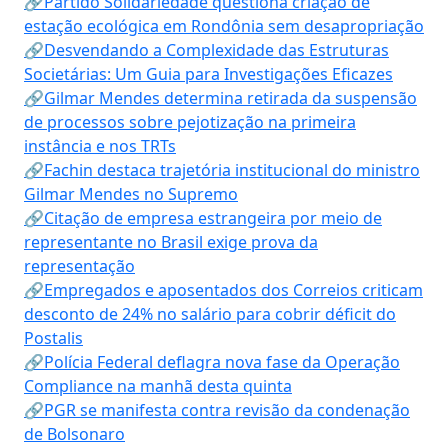
🔗Partido Solidariedade questiona criação de
estação ecológica em Rondônia sem desapropriação
🔗Desvendando a Complexidade das Estruturas
Societárias: Um Guia para Investigações Eficazes
🔗Gilmar Mendes determina retirada da suspensão
de processos sobre pejotização na primeira
instância e nos TRTs
🔗Fachin destaca trajetória institucional do ministro
Gilmar Mendes no Supremo
🔗Citação de empresa estrangeira por meio de
representante no Brasil exige prova da
representação
🔗Empregados e aposentados dos Correios criticam
desconto de 24% no salário para cobrir déficit do
Postalis
🔗Polícia Federal deflagra nova fase da Operação
Compliance na manhã desta quinta
🔗PGR se manifesta contra revisão da condenação
de Bolsonaro