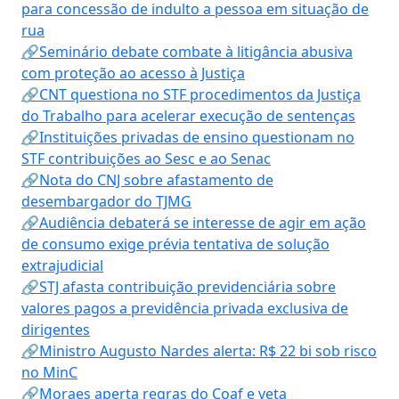
para concessão de indulto a pessoa em situação de
rua
🔗Seminário debate combate à litigância abusiva
com proteção ao acesso à Justiça
🔗CNT questiona no STF procedimentos da Justiça
do Trabalho para acelerar execução de sentenças
🔗Instituições privadas de ensino questionam no
STF contribuições ao Sesc e ao Senac
🔗Nota do CNJ sobre afastamento de
desembargador do TJMG
🔗Audiência debaterá se interesse de agir em ação
de consumo exige prévia tentativa de solução
extrajudicial
🔗STJ afasta contribuição previdenciária sobre
valores pagos a previdência privada exclusiva de
dirigentes
🔗Ministro Augusto Nardes alerta: R$ 22 bi sob risco
no MinC
🔗Moraes aperta regras do Coaf e veta