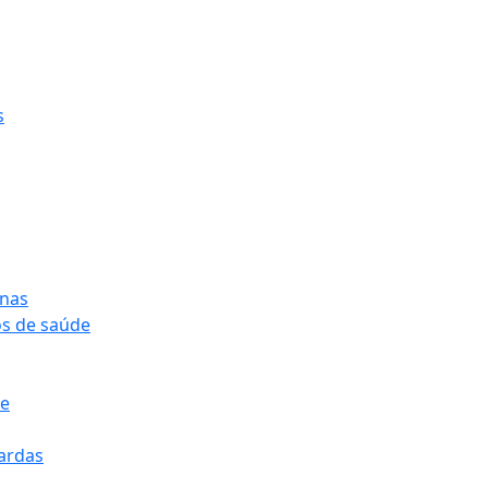
s
onas
os de saúde
pe
pardas