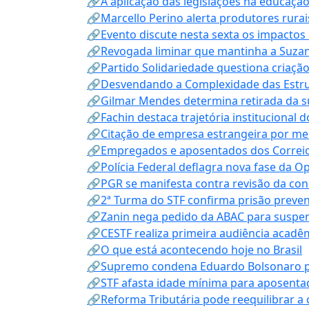
🔗A aplicação das legislações na educação 
🔗Marcello Perino alerta produtores rurai
🔗Evento discute nesta sexta os impactos 
🔗Revogada liminar que mantinha a Suzan
🔗Partido Solidariedade questiona criaç
🔗Desvendando a Complexidade das Estrutu
🔗Gilmar Mendes determina retirada da su
🔗Fachin destaca trajetória instituciona
🔗Citação de empresa estrangeira por mei
🔗Empregados e aposentados dos Correios c
🔗Polícia Federal deflagra nova fase da 
🔗PGR se manifesta contra revisão da co
🔗2ª Turma do STF confirma prisão prevent
🔗Zanin nega pedido da ABAC para suspen
🔗CESTF realiza primeira audiência acadê
🔗O que está acontecendo hoje no Brasil
🔗Supremo condena Eduardo Bolsonaro por 
🔗STF afasta idade mínima para aposentad
🔗Reforma Tributária pode reequilibrar a