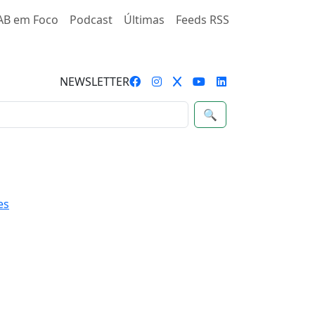
AB em Foco
Podcast
Últimas
Feeds RSS
NEWSLETTER
🔍
es