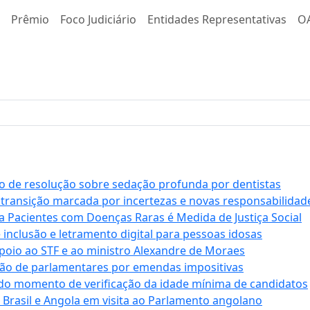
Prêmio
Foco Judiciário
Entidades Representativas
O
 de resolução sobre sedação profunda por dentistas
 transição marcada por incertezas e novas responsabilidad
a Pacientes com Doenças Raras é Medida de Justiça Social
e inclusão e letramento digital para pessoas idosas
apoio ao STF e ao ministro Alexandre de Moraes
ção de parlamentares por emendas impositivas
 do momento de verificação da idade mínima de candidatos
e Brasil e Angola em visita ao Parlamento angolano