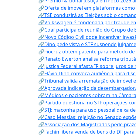
🔗Prêmio Nacional Justiça em Foco 2026 a
🔗Oferta de imóvel em plataformas como
🔗TSE conduzirá as Eleições sob o coma
🔗Volkswagen é condenada por fraude e
🔗Coaf participa de reunião do Grupo de 
🔗Novo Código Civil pode incentivar invas
🔗Dino pede vista e STF suspende julgame
🔗Fiocruz obtém patente para método de t
🔗Renato Ewerton analisa reforma tributár
🔗Justiça Federal afasta IR sobre juros de
🔗Flávio Dino convoca audiência para discu
🔗Tribunal valida arrematação de imóvel 
🔗Aprovada indicação da desembargadora
🔗Médicos e pacientes cobram na Câmara a
🔗Partido questiona no STF operações co
🔗STJ: maconha para uso pessoal deixa de
🔗Caso Messias: rejeição no Senado expõe 
🔗Associação dos Magistrados pede prazo
🔗Fachin libera venda de bens do DF para