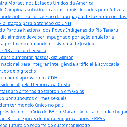
tra Moraes nos Estados Unidos da América
e Campinas substituir cargos comissionados por efetivos
saúde autoriza conversão da obrigação de fazer em perdas
xibilização para obtenção da CNH
do Parque Nacional dos Povos Indígenas do Rio Tanaru
dicialmente deve ser impugnado por ação anulatória
 a postos de comando no sistema de Justiça
s 18 anos da Lei Seca
para aumentar gastos, diz Gilmar
cional para integrar inteligência artificial à advocacia
sos de big techs
 mulher é aprovado na CDH
esidencial pelo Democracia Cristã
tal para antenas de telefonia em Goiás
o por supostos crimes sexuais
dem ter modelo único no país
empréstimo bilionário do BB no Maranhão e caso pode chega
star IR sobre juros de mora em precatórios e RPVs
ação futura de reporte de sustentabilidade