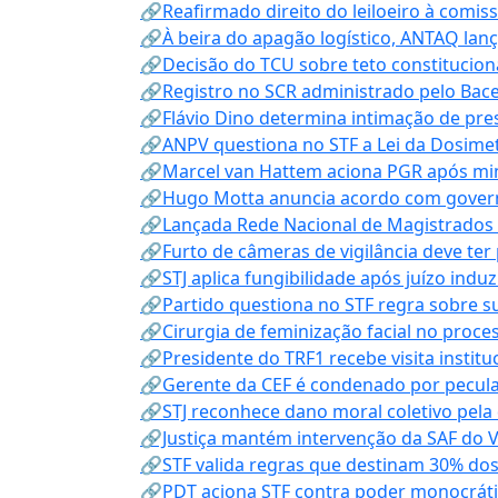
🔗Reafirmado direito do leiloeiro à comi
🔗À beira do apagão logístico, ANTAQ lanç
🔗Decisão do TCU sobre teto constitucional
🔗Registro no SCR administrado pelo Bace
🔗Flávio Dino determina intimação de pre
🔗ANPV questiona no STF a Lei da Dosimet
🔗Marcel van Hattem aciona PGR após mini
🔗Hugo Motta anuncia acordo com governo
🔗Lançada Rede Nacional de Magistrados 
🔗Furto de câmeras de vigilância deve ter
🔗STJ aplica fungibilidade após juízo indu
🔗Partido questiona no STF regra sobre s
🔗Cirurgia de feminização facial no proce
🔗Presidente do TRF1 recebe visita instit
🔗Gerente da CEF é condenado por pecula
🔗STJ reconhece dano moral coletivo pela
🔗Justiça mantém intervenção da SAF do 
🔗STF valida regras que destinam 30% dos
🔗PDT aciona STF contra poder monocráti