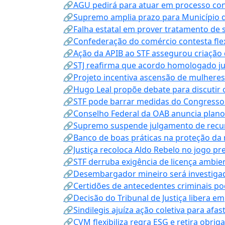
🔗AGU pedirá para atuar em processo con
🔗Supremo amplia prazo para Município d
🔗Falha estatal em prover tratamento de 
🔗Confederação do comércio contesta fle
🔗Ação da APIB ao STF assegurou criação 
🔗STJ reafirma que acordo homologado ju
🔗Projeto incentiva ascensão de mulheres
🔗Hugo Leal propõe debate para discutir o
🔗STF pode barrar medidas do Congresso 
🔗Conselho Federal da OAB anuncia plano na
🔗Supremo suspende julgamento de recur
🔗Banco de boas práticas na proteção da
🔗Justiça recoloca Aldo Rebelo no jogo pr
🔗STF derruba exigência de licença ambien
🔗Desembargador mineiro será investigad
🔗Certidões de antecedentes criminais po
🔗Decisão do Tribunal de Justiça libera 
🔗Sindilegis ajuíza ação coletiva para afa
🔗CVM flexibiliza regra ESG e retira obrig