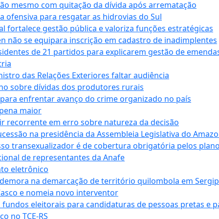
ssão mesmo com quitação da dívida após arrematação
a ofensiva para resgatar as hidrovias do Sul
 fortalece gestão pública e valoriza funções estratégicas
n não se equipara inscrição em cadastro de inadimplentes
sidentes de 21 partidos para explicarem gestão de emenda
ria
stro das Relações Exteriores faltar audiência
 sobre dívidas dos produtores rurais
para enfrentar avanço do crime organizado no país
 pena maior
zir recorrente em erro sobre natureza da decisão
ucessão na presidência da Assembleia Legislativa do Amaz
sso transexualizador é de cobertura obrigatória pelos plan
ucional de representantes da Anafe
to eletrônico
 demora na demarcação de território quilombola em Sergi
Vasco e nomeia novo interventor
 fundos eleitorais para candidaturas de pessoas pretas e 
co no TCE-RS