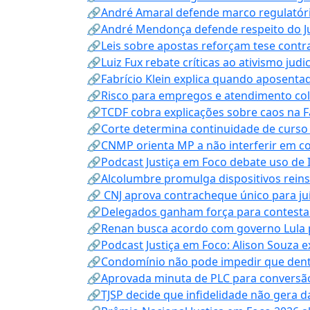
🔗André Amaral defende marco regulatório 
🔗André Mendonça defende respeito do Judi
🔗Leis sobre apostas reforçam tese contra
🔗Luiz Fux rebate críticas ao ativismo judi
🔗Fabrício Klein explica quando aposenta
🔗Risco para empregos e atendimento col
🔗TCDF cobra explicações sobre caos na F
🔗Corte determina continuidade de curso
🔗CNMP orienta MP a não interferir em co
🔗Podcast Justiça em Foco debate uso de IA
🔗Alcolumbre promulga dispositivos rein
🔗 CNJ aprova contracheque único para juí
🔗Delegados ganham força para contestar 
🔗Renan busca acordo com governo Lula p
🔗Podcast Justiça em Foco: Alison Souza e
🔗Condomínio não pode impedir que dentis
🔗Aprovada minuta de PLC para conversão
🔗TJSP decide que infidelidade não gera 