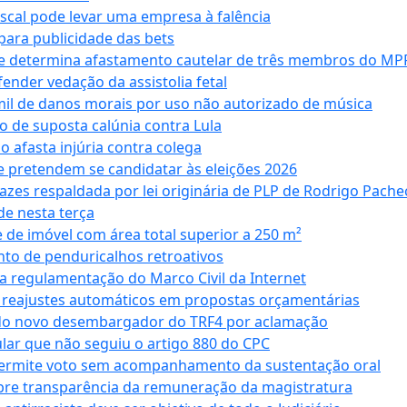
iscal pode levar uma empresa à falência
ara publicidade das bets
 e determina afastamento cautelar de três membros do MP
nder vedação da assistolia fetal
mil de danos morais por uso não autorizado de música
o de suposta calúnia contra Lula
o afasta injúria contra colega
 pretendem se candidatar às eleições 2026
azes respaldada por lei originária de PLP de Rodrigo Pache
e nesta terça
 de imóvel com área total superior a 250 m²
to de penduricalhos retroativos
a regulamentação do Marco Civil da Internet
va reajustes automáticos em propostas orçamentárias
ado novo desembargador do TRF4 por aclamação
cular que não seguiu o artigo 880 do CPC
permite voto sem acompanhamento da sustentação oral
obre transparência da remuneração da magistratura