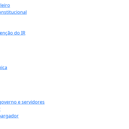
leiro
nstitucional
senção do IR
mica
governo e servidores
r
bargador