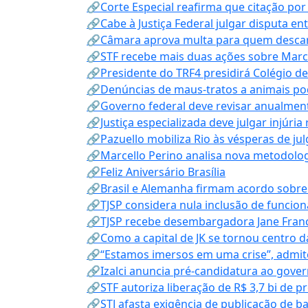
🔗Corte Especial reafirma que citação po
🔗Cabe à Justiça Federal julgar disputa en
🔗Câmara aprova multa para quem descarta
🔗STF recebe mais duas ações sobre Mar
🔗Presidente do TRF4 presidirá Colégio d
🔗Denúncias de maus-tratos a animais pod
🔗Governo federal deve revisar anualmen
🔗Justiça especializada deve julgar injúria
🔗Pazuello mobiliza Rio às vésperas de ju
🔗Marcello Perino analisa nova metodologi
🔗Feliz Aniversário Brasília
🔗Brasil e Alemanha firmam acordo sobre m
🔗TJSP considera nula inclusão de funcio
🔗TJSP recebe desembargadora Jane Fran
🔗Como a capital de JK se tornou centro da
🔗“Estamos imersos em uma crise”, admi
🔗Izalci anuncia pré-candidatura ao gove
🔗STF autoriza liberação de R$ 3,7 bi de p
🔗STJ afasta exigência de publicação de b