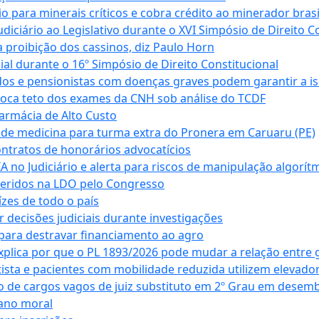
para minerais críticos e cobra crédito ao minerador brasi
ciário ao Legislativo durante o XVI Simpósio de Direito Co
 proibição dos cassinos, diz Paulo Horn
cial durante o 16º Simpósio de Direito Constitucional
dos e pensionistas com doenças graves podem garantir a i
oca teto dos exames da CNH sob análise do TCDF
armácia de Alto Custo
 de medicina para turma extra do Pronera em Caruaru (PE)
ntratos de honorários advocatícios
 no Judiciário e alerta para riscos de manipulação algorít
seridos na LDO pelo Congresso
zes de todo o país
decisões judiciais durante investigações
ara destravar financiamento ao agro
xplica por que o PL 1893/2026 pode mudar a relação entre 
ta e pacientes com mobilidade reduzida utilizem elevado
 de cargos vagos de juiz substituto em 2º Grau em desem
dano moral