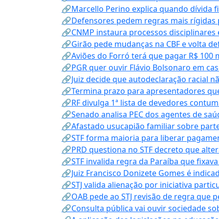
🔗Marcello Perino explica quando dívida f
🔗Defensores pedem regras mais rígidas p
🔗CNMP instaura processos disciplinares
🔗Girão pede mudanças na CBF e volta defe
🔗Aviões do Forró terá que pagar R$ 100 
🔗PGR quer ouvir Flávio Bolsonaro em cas
🔗Juiz decide que autodeclaração racial nã
🔗Termina prazo para apresentadores que
🔗RF divulga 1ª lista de devedores contum
🔗Senado analisa PEC dos agentes de saúd
🔗Afastado usucapião familiar sobre parte
🔗STF forma maioria para liberar pagamen
🔗PRD questiona no STF decreto que alter
🔗STF invalida regra da Paraíba que fixa
🔗Juiz Francisco Donizete Gomes é indic
🔗STJ valida alienação por iniciativa parti
🔗OAB pede ao STJ revisão de regra que 
🔗Consulta pública vai ouvir sociedade s