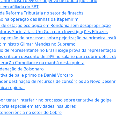
antirracista deve ser objetivo de todo o Judiciário
s em afiliada do SBT
da Reforma Tributária no setor de fintechs
o na operação das linhas da Itapemirim
ão de estação ecológica em Rondônia sem desapropriação
ras Societárias: Um Guia para Investigações Eficazes
spensão de processos sobre pejotização na primeira instâ
l do ministro Gilmar Mendes no Supremo
o de representante no Brasil exige prova da representaçã
riticam desconto de 24% no salário para cobrir déficit do
Operação Compliance na manhã desta quinta
ndenação de Bolsonaro
iva de pai e primo de Daniel Vorcaro
der destinação de recursos de consórcios ao Novo Desenro
mica regional
tentar interferir no processo sobre tentativa de golpe
oria especial em atividades insalubres
 concorrência no setor do Cobre