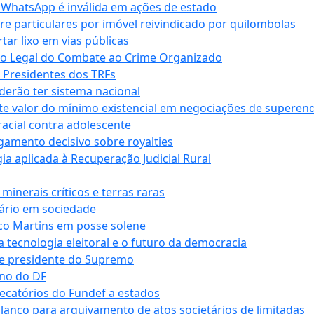
r WhatsApp é inválida em ações de estado
tre particulares por imóvel reivindicado por quilombolas
r lixo em vias públicas
co Legal do Combate ao Crime Organizado
e Presidentes dos TRFs
erão ter sistema nacional
te valor do mínimo existencial em negociações de superen
 racial contra adolescente
lgamento decisivo sobre royalties
a aplicada à Recuperação Judicial Rural
inerais críticos e terras raras
nário em sociedade
co Martins em posse solene
 tecnologia eleitoral e o futuro da democracia
te presidente do Supremo
rno do DF
recatórios do Fundef a estados
alanço para arquivamento de atos societários de limitadas