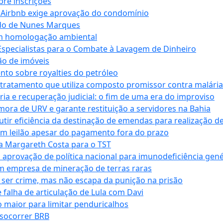
bre inscrições
 Airbnb exige aprovação do condomínio
ndo de Nunes Marques
m homologação ambiental
Especialistas para o Combate à Lavagem de Dinheiro
ão de imóveis
nto sobre royalties do petróleo
ratamento que utiliza composto promissor contra malária 
ia e recuperação judicial: o fim de uma era do improviso
 mora de URV e garante restituição a servidores na Bahia
tir eficiência da destinação de emendas para realização de 
em leilão apesar do pagamento fora do prazo
 Margareth Costa para o TST
provação de política nacional para imunodeficiência gené
m empresa de mineração de terras raras
 ser crime, mas não escapa da punição na prisão
falha de articulação de Lula com Davi
 maior para limitar penduricalhos
 socorrer BRB