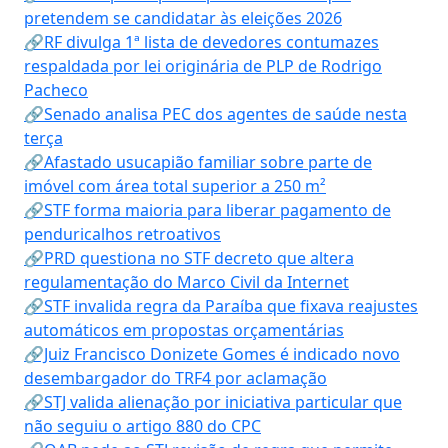
pretendem se candidatar às eleições 2026
🔗RF divulga 1ª lista de devedores contumazes
respaldada por lei originária de PLP de Rodrigo
Pacheco
🔗Senado analisa PEC dos agentes de saúde nesta
terça
🔗Afastado usucapião familiar sobre parte de
imóvel com área total superior a 250 m²
🔗STF forma maioria para liberar pagamento de
penduricalhos retroativos
🔗PRD questiona no STF decreto que altera
regulamentação do Marco Civil da Internet
🔗STF invalida regra da Paraíba que fixava reajustes
automáticos em propostas orçamentárias
🔗Juiz Francisco Donizete Gomes é indicado novo
desembargador do TRF4 por aclamação
🔗STJ valida alienação por iniciativa particular que
não seguiu o artigo 880 do CPC