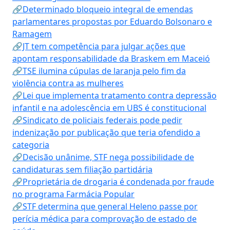
🔗Determinado bloqueio integral de emendas
parlamentares propostas por Eduardo Bolsonaro e
Ramagem
🔗JT tem competência para julgar ações que
apontam responsabilidade da Braskem em Maceió
🔗TSE ilumina cúpulas de laranja pelo fim da
violência contra as mulheres
🔗Lei que implementa tratamento contra depressão
infantil e na adolescência em UBS é constitucional
🔗Sindicato de policiais federais pode pedir
indenização por publicação que teria ofendido a
categoria
🔗Decisão unânime, STF nega possibilidade de
candidaturas sem filiação partidária
🔗Proprietária de drogaria é condenada por fraude
no programa Farmácia Popular
🔗STF determina que general Heleno passe por
perícia médica para comprovação de estado de