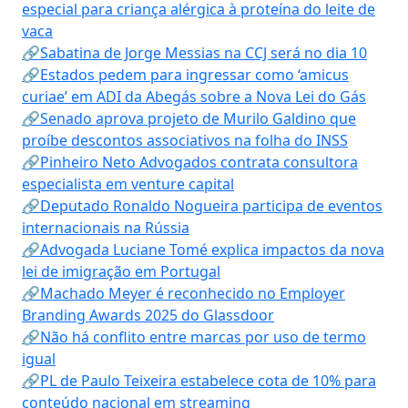
especial para criança alérgica à proteína do leite de
vaca
🔗Sabatina de Jorge Messias na CCJ será no dia 10
🔗Estados pedem para ingressar como ‘amicus
curiae’ em ADI da Abegás sobre a Nova Lei do Gás
🔗Senado aprova projeto de Murilo Galdino que
proíbe descontos associativos na folha do INSS
🔗Pinheiro Neto Advogados contrata consultora
especialista em venture capital
🔗Deputado Ronaldo Nogueira participa de eventos
internacionais na Rússia
🔗Advogada Luciane Tomé explica impactos da nova
lei de imigração em Portugal
🔗Machado Meyer é reconhecido no Employer
Branding Awards 2025 do Glassdoor
🔗Não há conflito entre marcas por uso de termo
igual
🔗PL de Paulo Teixeira estabelece cota de 10% para
conteúdo nacional em streaming