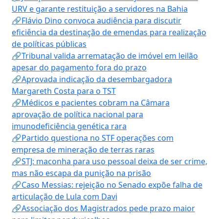
URV e garante restituição a servidores na Bahia
🔗Flávio Dino convoca audiência para discutir
eficiência da destinação de emendas para realização
de políticas públicas
🔗Tribunal valida arrematação de imóvel em leilão
apesar do pagamento fora do prazo
🔗Aprovada indicação da desembargadora
Margareth Costa para o TST
🔗Médicos e pacientes cobram na Câmara
aprovação de política nacional para
imunodeficiência genética rara
🔗Partido questiona no STF operações com
empresa de mineração de terras raras
🔗STJ: maconha para uso pessoal deixa de ser crime,
mas não escapa da punição na prisão
🔗Caso Messias: rejeição no Senado expõe falha de
articulação de Lula com Davi
🔗Associação dos Magistrados pede prazo maior