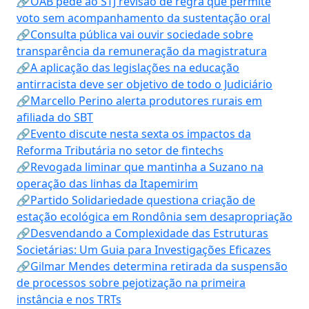
🔗OAB pede ao STJ revisão de regra que permite
voto sem acompanhamento da sustentação oral
🔗Consulta pública vai ouvir sociedade sobre
transparência da remuneração da magistratura
🔗A aplicação das legislações na educação
antirracista deve ser objetivo de todo o Judiciário
🔗Marcello Perino alerta produtores rurais em
afiliada do SBT
🔗Evento discute nesta sexta os impactos da
Reforma Tributária no setor de fintechs
🔗Revogada liminar que mantinha a Suzano na
operação das linhas da Itapemirim
🔗Partido Solidariedade questiona criação de
estação ecológica em Rondônia sem desapropriação
🔗Desvendando a Complexidade das Estruturas
Societárias: Um Guia para Investigações Eficazes
🔗Gilmar Mendes determina retirada da suspensão
de processos sobre pejotização na primeira
instância e nos TRTs