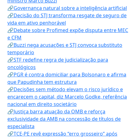
ministro Marco Buzzi
🔗Governança natural sobre a inteligência artificial
🔗Decisão do STJ transforma resgate de seguro de
vida em ativo penhorável
🔗Debate sobre Profimed expõe disputa entre MEC
e CFM
🔗Buzzi nega acusações e STJ convoca substituto
temporário
🔗STF redefine regra de judicialização para
oncológicos
🔗PGR é contra domiciliar para Bolsonaro e afirma
que Papudinha tem estrutura
🔗Decisões sem método elevam o risco jurídico e
encarecem o capital, diz Marcelo Godke, referência
nacional em direito societário
🔗Justiça barra atuação da OMB e reforça
exclusividade da AMB na concessão de títulos de
especialista
🔗TCE-PE revê expressão “erro grosseiro” após