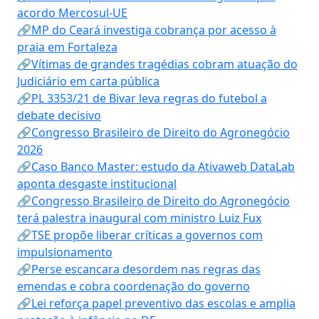
acordo Mercosul-UE
🔗MP do Ceará investiga cobrança por acesso à
praia em Fortaleza
🔗Vítimas de grandes tragédias cobram atuação do
Judiciário em carta pública
🔗PL 3353/21 de Bivar leva regras do futebol a
debate decisivo
🔗Congresso Brasileiro de Direito do Agronegócio
2026
🔗Caso Banco Master: estudo da Ativaweb DataLab
aponta desgaste institucional
🔗Congresso Brasileiro de Direito do Agronegócio
terá palestra inaugural com ministro Luiz Fux
🔗TSE propõe liberar críticas a governos com
impulsionamento
🔗Perse escancara desordem nas regras das
emendas e cobra coordenação do governo
🔗Lei reforça papel preventivo das escolas e amplia