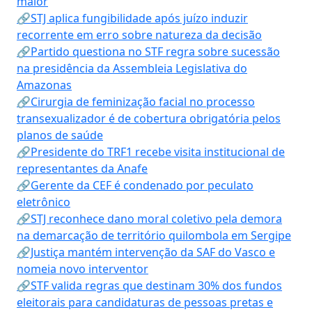
maior
🔗STJ aplica fungibilidade após juízo induzir
recorrente em erro sobre natureza da decisão
🔗Partido questiona no STF regra sobre sucessão
na presidência da Assembleia Legislativa do
Amazonas
🔗Cirurgia de feminização facial no processo
transexualizador é de cobertura obrigatória pelos
planos de saúde
🔗Presidente do TRF1 recebe visita institucional de
representantes da Anafe
🔗Gerente da CEF é condenado por peculato
eletrônico
🔗STJ reconhece dano moral coletivo pela demora
na demarcação de território quilombola em Sergipe
🔗Justiça mantém intervenção da SAF do Vasco e
nomeia novo interventor
🔗STF valida regras que destinam 30% dos fundos
eleitorais para candidaturas de pessoas pretas e