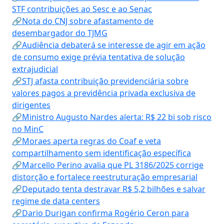
STF contribuições ao Sesc e ao Senac
🔗Nota do CNJ sobre afastamento de
desembargador do TJMG
🔗Audiência debaterá se interesse de agir em ação
de consumo exige prévia tentativa de solução
extrajudicial
🔗STJ afasta contribuição previdenciária sobre
valores pagos a previdência privada exclusiva de
dirigentes
🔗Ministro Augusto Nardes alerta: R$ 22 bi sob risco
no MinC
🔗Moraes aperta regras do Coaf e veta
compartilhamento sem identificação específica
🔗Marcello Perino avalia que PL 3186/2025 corrige
distorção e fortalece reestruturação empresarial
🔗Deputado tenta destravar R$ 5,2 bilhões e salvar
regime de data centers
🔗Dario Durigan confirma Rogério Ceron para