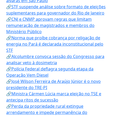
alvarás em São Paulo
🔗STF suspende análise sobre formato de eleições
suplementares para governador do Rio de Janeiro
🔗CNJ e CNMP aprovam regras que limitam
remuneração de magistrados e membros do
Ministério Público
🔗Norma que proíbe cobrança por religação de
energia no Pará é declarada inconstitucional pelo
STF
🔗Alcolumbre convoca sessão do Congresso para
analisar veto à dosimetria
🔗Polícia Federal deflagra segunda etapa da
Operação Vem Diesel
🔗José Wilson Ferreira de Araújo Júnior é o novo
presidente do TRE-PI
🔗Ministra Cármen Lúcia marca eleição no TSE e
antecipa ritos de sucessão
🔗Perda da propriedade rural extingue
arrendamento e impede permanência do