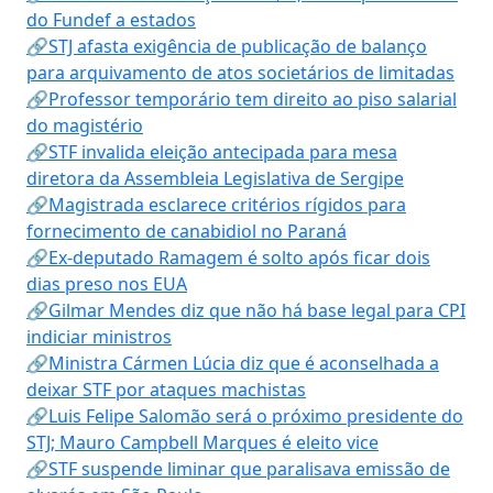
do Fundef a estados
🔗STJ afasta exigência de publicação de balanço
para arquivamento de atos societários de limitadas
🔗Professor temporário tem direito ao piso salarial
do magistério
🔗STF invalida eleição antecipada para mesa
diretora da Assembleia Legislativa de Sergipe
🔗Magistrada esclarece critérios rígidos para
fornecimento de canabidiol no Paraná
🔗Ex-deputado Ramagem é solto após ficar dois
dias preso nos EUA
🔗Gilmar Mendes diz que não há base legal para CPI
indiciar ministros
🔗Ministra Cármen Lúcia diz que é aconselhada a
deixar STF por ataques machistas
🔗Luis Felipe Salomão será o próximo presidente do
STJ; Mauro Campbell Marques é eleito vice
🔗STF suspende liminar que paralisava emissão de