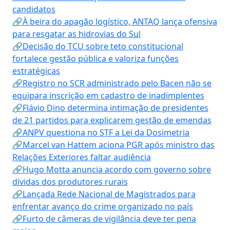
candidatos
🔗À beira do apagão logístico, ANTAQ lança ofensiva
para resgatar as hidrovias do Sul
🔗Decisão do TCU sobre teto constitucional
fortalece gestão pública e valoriza funções
estratégicas
🔗Registro no SCR administrado pelo Bacen não se
equipara inscrição em cadastro de inadimplentes
🔗Flávio Dino determina intimação de presidentes
de 21 partidos para explicarem gestão de emendas
🔗ANPV questiona no STF a Lei da Dosimetria
🔗Marcel van Hattem aciona PGR após ministro das
Relações Exteriores faltar audiência
🔗Hugo Motta anuncia acordo com governo sobre
dívidas dos produtores rurais
🔗Lançada Rede Nacional de Magistrados para
enfrentar avanço do crime organizado no país
🔗Furto de câmeras de vigilância deve ter pena