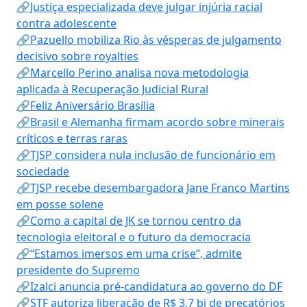
🔗Justiça especializada deve julgar injúria racial
contra adolescente
🔗Pazuello mobiliza Rio às vésperas de julgamento
decisivo sobre royalties
🔗Marcello Perino analisa nova metodologia
aplicada à Recuperação Judicial Rural
🔗Feliz Aniversário Brasília
🔗Brasil e Alemanha firmam acordo sobre minerais
críticos e terras raras
🔗TJSP considera nula inclusão de funcionário em
sociedade
🔗TJSP recebe desembargadora Jane Franco Martins
em posse solene
🔗Como a capital de JK se tornou centro da
tecnologia eleitoral e o futuro da democracia
🔗“Estamos imersos em uma crise”, admite
presidente do Supremo
🔗Izalci anuncia pré-candidatura ao governo do DF
🔗STF autoriza liberação de R$ 3,7 bi de precatórios