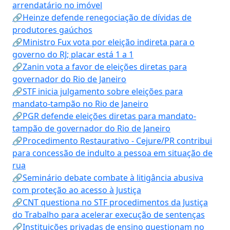
arrendatário no imóvel
🔗Heinze defende renegociação de dívidas de
produtores gaúchos
🔗Ministro Fux vota por eleição indireta para o
governo do RJ; placar está 1 a 1
🔗Zanin vota a favor de eleições diretas para
governador do Rio de Janeiro
🔗STF inicia julgamento sobre eleições para
mandato-tampão no Rio de Janeiro
🔗PGR defende eleições diretas para mandato-
tampão de governador do Rio de Janeiro
🔗Procedimento Restaurativo - Cejure/PR contribui
para concessão de indulto a pessoa em situação de
rua
🔗Seminário debate combate à litigância abusiva
com proteção ao acesso à Justiça
🔗CNT questiona no STF procedimentos da Justiça
do Trabalho para acelerar execução de sentenças
🔗Instituições privadas de ensino questionam no