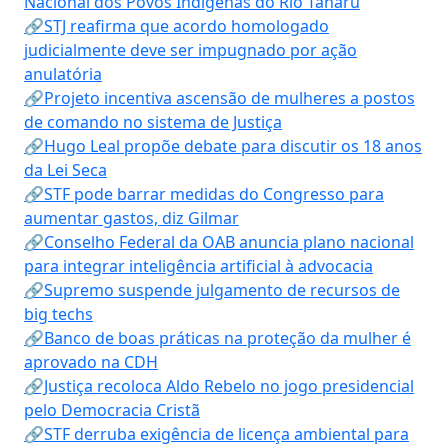
Nacional dos Povos Indígenas do Rio Tanaru
🔗STJ reafirma que acordo homologado
judicialmente deve ser impugnado por ação
anulatória
🔗Projeto incentiva ascensão de mulheres a postos
de comando no sistema de Justiça
🔗Hugo Leal propõe debate para discutir os 18 anos
da Lei Seca
🔗STF pode barrar medidas do Congresso para
aumentar gastos, diz Gilmar
🔗Conselho Federal da OAB anuncia plano nacional
para integrar inteligência artificial à advocacia
🔗Supremo suspende julgamento de recursos de
big techs
🔗Banco de boas práticas na proteção da mulher é
aprovado na CDH
🔗Justiça recoloca Aldo Rebelo no jogo presidencial
pelo Democracia Cristã
🔗STF derruba exigência de licença ambiental para