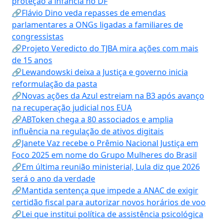
proteção à infância no DF
🔗Flávio Dino veda repasses de emendas
parlamentares a ONGs ligadas a familiares de
congressistas
🔗Projeto Veredicto do TJBA mira ações com mais
de 15 anos
🔗Lewandowski deixa a Justiça e governo inicia
reformulação da pasta
🔗Novas ações da Azul estreiam na B3 após avanço
na recuperação judicial nos EUA
🔗ABToken chega a 80 associados e amplia
influência na regulação de ativos digitais
🔗Janete Vaz recebe o Prêmio Nacional Justiça em
Foco 2025 em nome do Grupo Mulheres do Brasil
🔗Em última reunião ministerial, Lula diz que 2026
será o ano da verdade
🔗Mantida sentença que impede a ANAC de exigir
certidão fiscal para autorizar novos horários de voo
🔗Lei que institui política de assistência psicológica