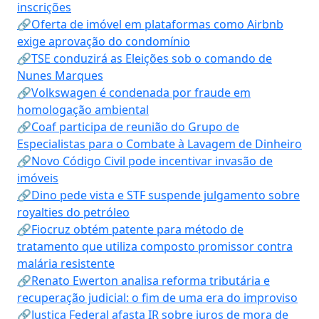
inscrições
🔗Oferta de imóvel em plataformas como Airbnb
exige aprovação do condomínio
🔗TSE conduzirá as Eleições sob o comando de
Nunes Marques
🔗Volkswagen é condenada por fraude em
homologação ambiental
🔗Coaf participa de reunião do Grupo de
Especialistas para o Combate à Lavagem de Dinheiro
🔗Novo Código Civil pode incentivar invasão de
imóveis
🔗Dino pede vista e STF suspende julgamento sobre
royalties do petróleo
🔗Fiocruz obtém patente para método de
tratamento que utiliza composto promissor contra
malária resistente
🔗Renato Ewerton analisa reforma tributária e
recuperação judicial: o fim de uma era do improviso
🔗Justiça Federal afasta IR sobre juros de mora de