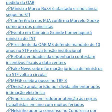
pedido da OAB
🔗Ministro Marco Buzzi é afastado e sindicância
segue no STJ
🔗Conferência nos EUA confirma Marcelo Godke
como um dos painelistas
🔗Evento em Campina Grande homenageará
ministra do TST
🔗Presidente da OAB-MS defende mandato de 10
anos no STF e eleva tensão institucional
🔗ReData: entidades da engenharia contestam
incentivos fiscais a data centers
🔗Fake News sobre formação jurídica de ministros
do STF volta a circular
🔗MEGE celebra posse no TRF-3
🔗Decisão anula prisão por dívida alimentar após
intimação eletrônica
🔗Empresas devem redobrar atenção às regras
trabalhistas em ano com muitos feriados
🔗Nelsinho aponta consenso no Congresso por