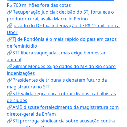
R$ 700 milhões fora das cotas
🔗Recuperação judicial: decisão do STJ fortalece o
produtor rural, avalia Marcello Perino
🔗Juizado do DF fixa indenização de R$ 12 mil contra
Uber
🔗TJ de Rondônia é o mais rápido do país em casos
de feminicídio
🔗STF libera vaquejadas, mas exige bem-estar
animal
🔗Gilmar Mendes exige dados do MP do Rio sobre
indenizações
🔗Presidentes de tribunais debatem futuro da
magistratura no STF
🔗STF valida regra para cobrar dívidas trabalhistas
de clubes
🔗AMB discute fortalecimento da magistratura com
diretor-geral da Enfam
🔗STJ prorroga sindicância sobre acusação contra