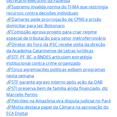
secretário-executivo da Fazenda
🔗Supremo invalida norma do TJ-MA que restringia
recursos contra decisões individuais
🔗Damares pede prorrogação de CPMI e prisão
domiciliar para Jair Bolsonaro
🔗Comissão aprova projeto para criar regime
especial de tributação para setor metroferroviário
🔗Diretor do Foro da JFSC recebe visita da direção
da Academia Catarinense de Letras Jurídicas
🔗STF, PF, BC, e BNDES articulam estratégia
institucional contra crime organizado
🔗Cinco agremiações políticas exibem programas
nesta semana
🔗STF garante agravo interno após ação da OAB
🔗STJ preserva bem de família ainda financiado, diz
Marcello Perino
🔗Petróleo na Amazônia vira disputa judicial no Pará
🔗Motta destaca papel da Câmara na aprovação do
ECA Digital