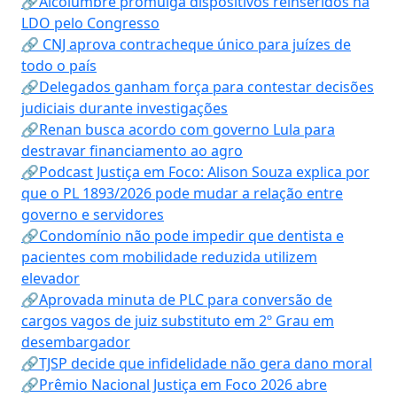
🔗Alcolumbre promulga dispositivos reinseridos na
LDO pelo Congresso
🔗 CNJ aprova contracheque único para juízes de
todo o país
🔗Delegados ganham força para contestar decisões
judiciais durante investigações
🔗Renan busca acordo com governo Lula para
destravar financiamento ao agro
🔗Podcast Justiça em Foco: Alison Souza explica por
que o PL 1893/2026 pode mudar a relação entre
governo e servidores
🔗Condomínio não pode impedir que dentista e
pacientes com mobilidade reduzida utilizem
elevador
🔗Aprovada minuta de PLC para conversão de
cargos vagos de juiz substituto em 2º Grau em
desembargador
🔗TJSP decide que infidelidade não gera dano moral
🔗Prêmio Nacional Justiça em Foco 2026 abre