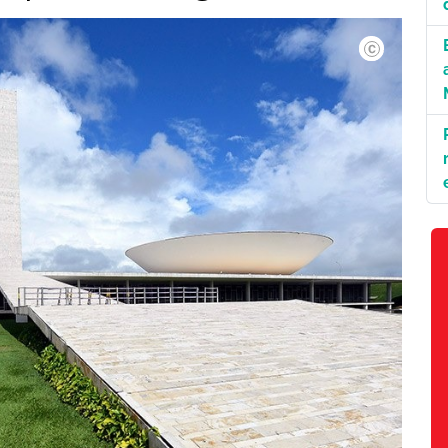
©JeffersonRudy