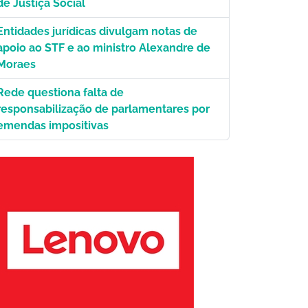
de Justiça Social
Entidades jurídicas divulgam notas de
./Ag.Senado.|
apoio ao STF e ao ministro Alexandre de
Moraes
Rede questiona falta de
responsabilização de parlamentares por
emendas impositivas