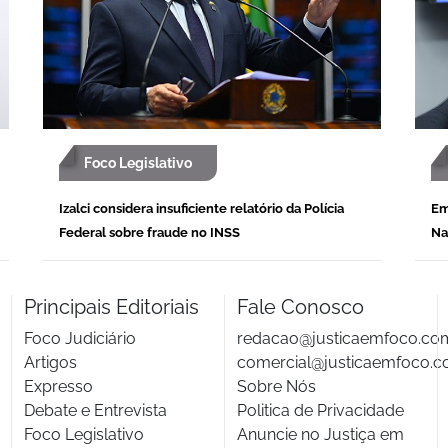
Foco Legislativo
Izalci considera insuficiente relatório da Polícia
Em
Federal sobre fraude no INSS
Na
Principais Editoriais
Fale Conosco
Foco Judiciário
redacao@justicaemfoco.co
Artigos
comercial@justicaemfoco.c
Expresso
Sobre Nós
Debate e Entrevista
Politica de Privacidade
Foco Legislativo
Anuncie no Justiça em