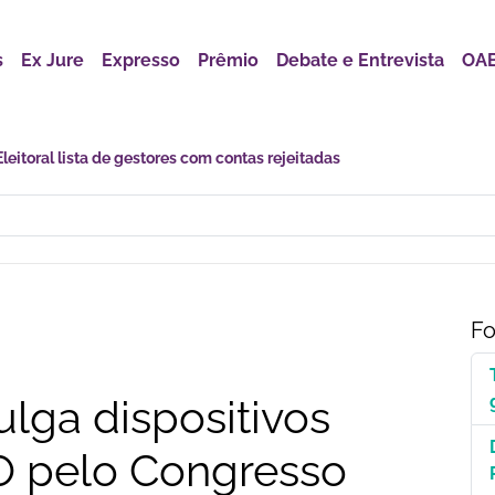
s
Ex Jure
Expresso
Prêmio
Debate e Entrevista
OAB
astro Nacional para Pacientes com Doenças Raras é Medida de Justi
Fo
lga dispositivos
O pelo Congresso