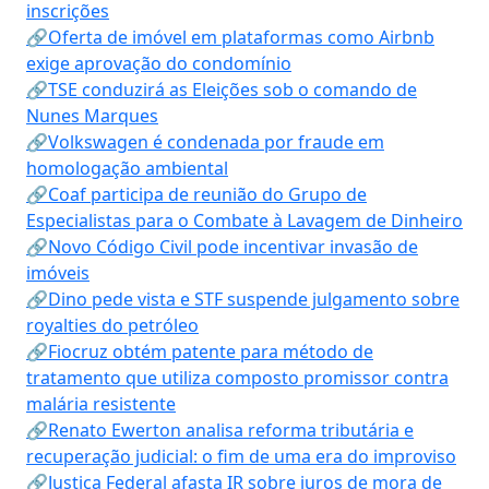
inscrições
🔗Oferta de imóvel em plataformas como Airbnb
exige aprovação do condomínio
🔗TSE conduzirá as Eleições sob o comando de
Nunes Marques
🔗Volkswagen é condenada por fraude em
homologação ambiental
🔗Coaf participa de reunião do Grupo de
Especialistas para o Combate à Lavagem de Dinheiro
🔗Novo Código Civil pode incentivar invasão de
imóveis
🔗Dino pede vista e STF suspende julgamento sobre
royalties do petróleo
🔗Fiocruz obtém patente para método de
tratamento que utiliza composto promissor contra
malária resistente
🔗Renato Ewerton analisa reforma tributária e
recuperação judicial: o fim de uma era do improviso
🔗Justiça Federal afasta IR sobre juros de mora de