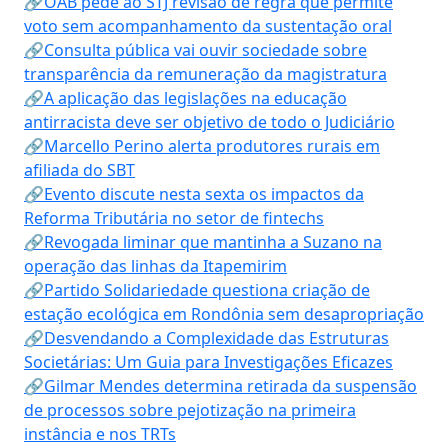
🔗OAB pede ao STJ revisão de regra que permite
voto sem acompanhamento da sustentação oral
🔗Consulta pública vai ouvir sociedade sobre
transparência da remuneração da magistratura
🔗A aplicação das legislações na educação
antirracista deve ser objetivo de todo o Judiciário
🔗Marcello Perino alerta produtores rurais em
afiliada do SBT
🔗Evento discute nesta sexta os impactos da
Reforma Tributária no setor de fintechs
🔗Revogada liminar que mantinha a Suzano na
operação das linhas da Itapemirim
🔗Partido Solidariedade questiona criação de
estação ecológica em Rondônia sem desapropriação
🔗Desvendando a Complexidade das Estruturas
Societárias: Um Guia para Investigações Eficazes
🔗Gilmar Mendes determina retirada da suspensão
de processos sobre pejotização na primeira
instância e nos TRTs