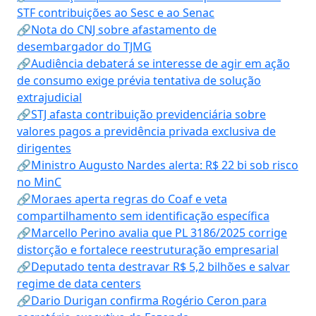
STF contribuições ao Sesc e ao Senac
🔗Nota do CNJ sobre afastamento de
desembargador do TJMG
🔗Audiência debaterá se interesse de agir em ação
de consumo exige prévia tentativa de solução
extrajudicial
🔗STJ afasta contribuição previdenciária sobre
valores pagos a previdência privada exclusiva de
dirigentes
🔗Ministro Augusto Nardes alerta: R$ 22 bi sob risco
no MinC
🔗Moraes aperta regras do Coaf e veta
compartilhamento sem identificação específica
🔗Marcello Perino avalia que PL 3186/2025 corrige
distorção e fortalece reestruturação empresarial
🔗Deputado tenta destravar R$ 5,2 bilhões e salvar
regime de data centers
🔗Dario Durigan confirma Rogério Ceron para