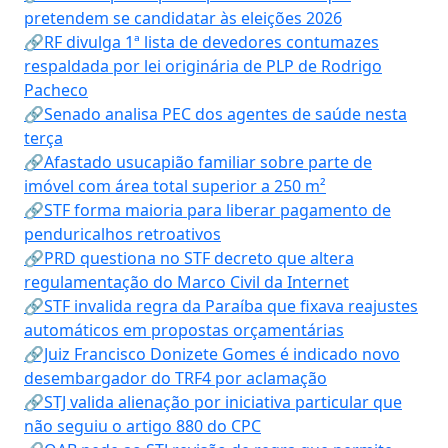
pretendem se candidatar às eleições 2026
🔗RF divulga 1ª lista de devedores contumazes
respaldada por lei originária de PLP de Rodrigo
Pacheco
🔗Senado analisa PEC dos agentes de saúde nesta
terça
🔗Afastado usucapião familiar sobre parte de
imóvel com área total superior a 250 m²
🔗STF forma maioria para liberar pagamento de
penduricalhos retroativos
🔗PRD questiona no STF decreto que altera
regulamentação do Marco Civil da Internet
🔗STF invalida regra da Paraíba que fixava reajustes
automáticos em propostas orçamentárias
🔗Juiz Francisco Donizete Gomes é indicado novo
desembargador do TRF4 por aclamação
🔗STJ valida alienação por iniciativa particular que
não seguiu o artigo 880 do CPC