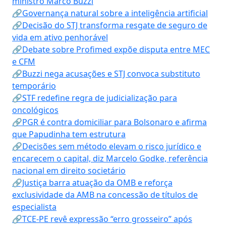
ministro Marco Buzzi
🔗Governança natural sobre a inteligência artificial
🔗Decisão do STJ transforma resgate de seguro de
vida em ativo penhorável
🔗Debate sobre Profimed expõe disputa entre MEC
e CFM
🔗Buzzi nega acusações e STJ convoca substituto
temporário
🔗STF redefine regra de judicialização para
oncológicos
🔗PGR é contra domiciliar para Bolsonaro e afirma
que Papudinha tem estrutura
🔗Decisões sem método elevam o risco jurídico e
encarecem o capital, diz Marcelo Godke, referência
nacional em direito societário
🔗Justiça barra atuação da OMB e reforça
exclusividade da AMB na concessão de títulos de
especialista
🔗TCE-PE revê expressão “erro grosseiro” após