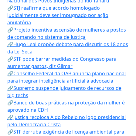
Nacional dos Povos Indígenas do Rio Tanaru
🔗STJ reafirma que acordo homologado
judicialmente deve ser impugnado por ação
anulatória
🔗Projeto incentiva ascensão de mulheres a postos
de comando no sistema de Justiça
🔗Hugo Leal propõe debate para discutir os 18 anos
da Lei Seca
🔗STF pode barrar medidas do Congresso para
aumentar gastos, diz Gilmar
🔗Conselho Federal da OAB anuncia plano nacional
para integrar inteligência artificial à advocacia
🔗Supremo suspende julgamento de recursos de
big techs
🔗Banco de boas práticas na proteção da mulher é
aprovado na CDH
🔗Justiça recoloca Aldo Rebelo no jogo presidencial
pelo Democracia Cristã
🔗STF derruba exigência de licença ambiental para