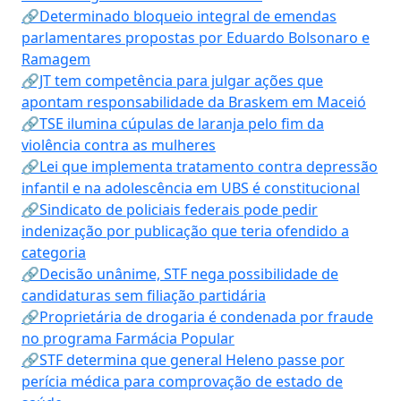
🔗Determinado bloqueio integral de emendas
parlamentares propostas por Eduardo Bolsonaro e
Ramagem
🔗JT tem competência para julgar ações que
apontam responsabilidade da Braskem em Maceió
🔗TSE ilumina cúpulas de laranja pelo fim da
violência contra as mulheres
🔗Lei que implementa tratamento contra depressão
infantil e na adolescência em UBS é constitucional
🔗Sindicato de policiais federais pode pedir
indenização por publicação que teria ofendido a
categoria
🔗Decisão unânime, STF nega possibilidade de
candidaturas sem filiação partidária
🔗Proprietária de drogaria é condenada por fraude
no programa Farmácia Popular
🔗STF determina que general Heleno passe por
perícia médica para comprovação de estado de