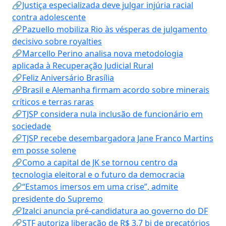
🔗Justiça especializada deve julgar injúria racial
contra adolescente
🔗Pazuello mobiliza Rio às vésperas de julgamento
decisivo sobre royalties
🔗Marcello Perino analisa nova metodologia
aplicada à Recuperação Judicial Rural
🔗Feliz Aniversário Brasília
🔗Brasil e Alemanha firmam acordo sobre minerais
críticos e terras raras
🔗TJSP considera nula inclusão de funcionário em
sociedade
🔗TJSP recebe desembargadora Jane Franco Martins
em posse solene
🔗Como a capital de JK se tornou centro da
tecnologia eleitoral e o futuro da democracia
🔗“Estamos imersos em uma crise”, admite
presidente do Supremo
🔗Izalci anuncia pré-candidatura ao governo do DF
🔗STF autoriza liberação de R$ 3,7 bi de precatórios