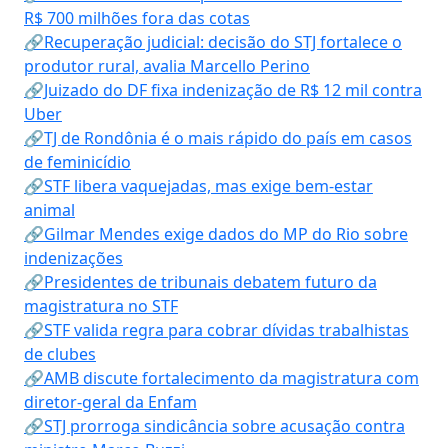
R$ 700 milhões fora das cotas
🔗Recuperação judicial: decisão do STJ fortalece o
produtor rural, avalia Marcello Perino
🔗Juizado do DF fixa indenização de R$ 12 mil contra
Uber
🔗TJ de Rondônia é o mais rápido do país em casos
de feminicídio
🔗STF libera vaquejadas, mas exige bem-estar
animal
🔗Gilmar Mendes exige dados do MP do Rio sobre
indenizações
🔗Presidentes de tribunais debatem futuro da
magistratura no STF
🔗STF valida regra para cobrar dívidas trabalhistas
de clubes
🔗AMB discute fortalecimento da magistratura com
diretor-geral da Enfam
🔗STJ prorroga sindicância sobre acusação contra