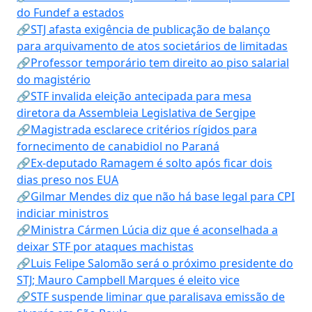
do Fundef a estados
🔗STJ afasta exigência de publicação de balanço
para arquivamento de atos societários de limitadas
🔗Professor temporário tem direito ao piso salarial
do magistério
🔗STF invalida eleição antecipada para mesa
diretora da Assembleia Legislativa de Sergipe
🔗Magistrada esclarece critérios rígidos para
fornecimento de canabidiol no Paraná
🔗Ex-deputado Ramagem é solto após ficar dois
dias preso nos EUA
🔗Gilmar Mendes diz que não há base legal para CPI
indiciar ministros
🔗Ministra Cármen Lúcia diz que é aconselhada a
deixar STF por ataques machistas
🔗Luis Felipe Salomão será o próximo presidente do
STJ; Mauro Campbell Marques é eleito vice
🔗STF suspende liminar que paralisava emissão de