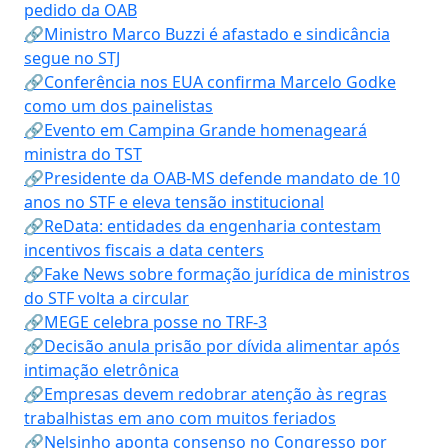
pedido da OAB
🔗Ministro Marco Buzzi é afastado e sindicância
segue no STJ
🔗Conferência nos EUA confirma Marcelo Godke
como um dos painelistas
🔗Evento em Campina Grande homenageará
ministra do TST
🔗Presidente da OAB-MS defende mandato de 10
anos no STF e eleva tensão institucional
🔗ReData: entidades da engenharia contestam
incentivos fiscais a data centers
🔗Fake News sobre formação jurídica de ministros
do STF volta a circular
🔗MEGE celebra posse no TRF-3
🔗Decisão anula prisão por dívida alimentar após
intimação eletrônica
🔗Empresas devem redobrar atenção às regras
trabalhistas em ano com muitos feriados
🔗Nelsinho aponta consenso no Congresso por