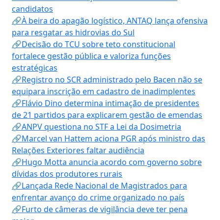
candidatos
🔗À beira do apagão logístico, ANTAQ lança ofensiva
para resgatar as hidrovias do Sul
🔗Decisão do TCU sobre teto constitucional
fortalece gestão pública e valoriza funções
estratégicas
🔗Registro no SCR administrado pelo Bacen não se
equipara inscrição em cadastro de inadimplentes
🔗Flávio Dino determina intimação de presidentes
de 21 partidos para explicarem gestão de emendas
🔗ANPV questiona no STF a Lei da Dosimetria
🔗Marcel van Hattem aciona PGR após ministro das
Relações Exteriores faltar audiência
🔗Hugo Motta anuncia acordo com governo sobre
dívidas dos produtores rurais
🔗Lançada Rede Nacional de Magistrados para
enfrentar avanço do crime organizado no país
🔗Furto de câmeras de vigilância deve ter pena