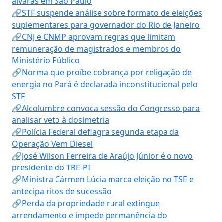
alvarás em São Paulo
🔗STF suspende análise sobre formato de eleições
suplementares para governador do Rio de Janeiro
🔗CNJ e CNMP aprovam regras que limitam
remuneração de magistrados e membros do
Ministério Público
🔗Norma que proíbe cobrança por religação de
energia no Pará é declarada inconstitucional pelo
STF
🔗Alcolumbre convoca sessão do Congresso para
analisar veto à dosimetria
🔗Polícia Federal deflagra segunda etapa da
Operação Vem Diesel
🔗José Wilson Ferreira de Araújo Júnior é o novo
presidente do TRE-PI
🔗Ministra Cármen Lúcia marca eleição no TSE e
antecipa ritos de sucessão
🔗Perda da propriedade rural extingue
arrendamento e impede permanência do