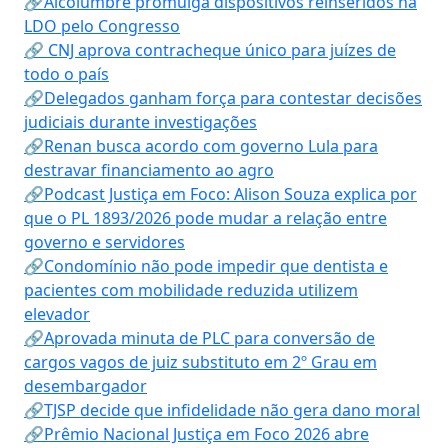
🔗Alcolumbre promulga dispositivos reinseridos na
LDO pelo Congresso
🔗 CNJ aprova contracheque único para juízes de
todo o país
🔗Delegados ganham força para contestar decisões
judiciais durante investigações
🔗Renan busca acordo com governo Lula para
destravar financiamento ao agro
🔗Podcast Justiça em Foco: Alison Souza explica por
que o PL 1893/2026 pode mudar a relação entre
governo e servidores
🔗Condomínio não pode impedir que dentista e
pacientes com mobilidade reduzida utilizem
elevador
🔗Aprovada minuta de PLC para conversão de
cargos vagos de juiz substituto em 2º Grau em
desembargador
🔗TJSP decide que infidelidade não gera dano moral
🔗Prêmio Nacional Justiça em Foco 2026 abre