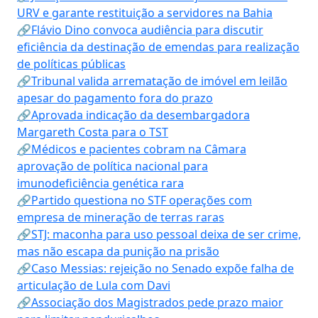
URV e garante restituição a servidores na Bahia
🔗Flávio Dino convoca audiência para discutir
eficiência da destinação de emendas para realização
de políticas públicas
🔗Tribunal valida arrematação de imóvel em leilão
apesar do pagamento fora do prazo
🔗Aprovada indicação da desembargadora
Margareth Costa para o TST
🔗Médicos e pacientes cobram na Câmara
aprovação de política nacional para
imunodeficiência genética rara
🔗Partido questiona no STF operações com
empresa de mineração de terras raras
🔗STJ: maconha para uso pessoal deixa de ser crime,
mas não escapa da punição na prisão
🔗Caso Messias: rejeição no Senado expõe falha de
articulação de Lula com Davi
🔗Associação dos Magistrados pede prazo maior