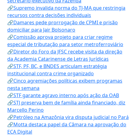
secretário-executivo da Fazenda
🔗Supremo invalida norma do TJ-MA que restringia
recursos contra decisões individuais
🔗Damares pede prorrogação de CPMI e prisão
domiciliar para Jair Bolsonaro
🔗Comissão aprova projeto para criar regime
especial de tributação para setor metroferroviário
🔗Diretor do Foro da JFSC recebe visita da direção
da Academia Catarinense de Letras Jurídicas
🔗STF, PF, BC, e BNDES articulam estratégia
institucional contra crime organizado
🔗Cinco agremiações políticas exibem programas
nesta semana
🔗STF garante agravo interno após ação da OAB
🔗STJ preserva bem de família ainda financiado, diz
Marcello Perino
🔗Petróleo na Amazônia vira disputa judicial no Pará
🔗Motta destaca papel da Câmara na aprovação do
ECA Digital