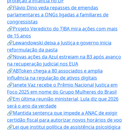
proteção à infância no DF
🔗Flávio Dino veda repasses de emendas
parlamentares a ONGs ligadas a familiares de
congressistas
🔗Projeto Veredicto do TJBA mira ações com mais
de 15 anos
🔗Lewandowski deixa a Justiça e governo inicia
reformulação da pasta
🔗Novas ações da Azul estreiam na B3 após avanço
na recuperação judicial nos EUA
🔗ABToken chega a 80 associados e amplia
influência na regulação de ativos digitais
🔗Janete Vaz recebe o Prêmio Nacional Justiça em
Foco 2025 em nome do Grupo Mulheres do Brasil
🔗Em última reunião ministerial, Lula diz que 2026
será o ano da verdade
🔗Mantida sentença que impede a ANAC de exigir
certidão fiscal para autorizar novos horários de voo
🔗Lei que institui política de assistência psicológica