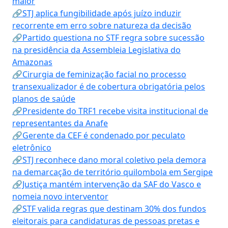
maior
🔗STJ aplica fungibilidade após juízo induzir
recorrente em erro sobre natureza da decisão
🔗Partido questiona no STF regra sobre sucessão
na presidência da Assembleia Legislativa do
Amazonas
🔗Cirurgia de feminização facial no processo
transexualizador é de cobertura obrigatória pelos
planos de saúde
🔗Presidente do TRF1 recebe visita institucional de
representantes da Anafe
🔗Gerente da CEF é condenado por peculato
eletrônico
🔗STJ reconhece dano moral coletivo pela demora
na demarcação de território quilombola em Sergipe
🔗Justiça mantém intervenção da SAF do Vasco e
nomeia novo interventor
🔗STF valida regras que destinam 30% dos fundos
eleitorais para candidaturas de pessoas pretas e