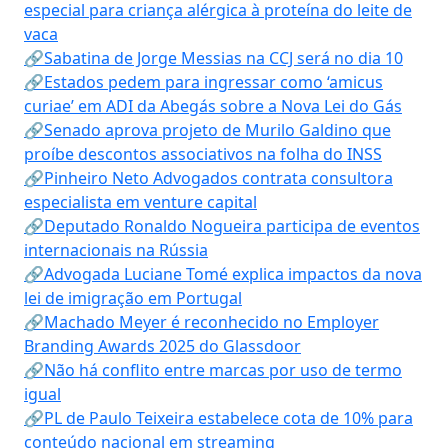
especial para criança alérgica à proteína do leite de
vaca
🔗Sabatina de Jorge Messias na CCJ será no dia 10
🔗Estados pedem para ingressar como ‘amicus
curiae’ em ADI da Abegás sobre a Nova Lei do Gás
🔗Senado aprova projeto de Murilo Galdino que
proíbe descontos associativos na folha do INSS
🔗Pinheiro Neto Advogados contrata consultora
especialista em venture capital
🔗Deputado Ronaldo Nogueira participa de eventos
internacionais na Rússia
🔗Advogada Luciane Tomé explica impactos da nova
lei de imigração em Portugal
🔗Machado Meyer é reconhecido no Employer
Branding Awards 2025 do Glassdoor
🔗Não há conflito entre marcas por uso de termo
igual
🔗PL de Paulo Teixeira estabelece cota de 10% para
conteúdo nacional em streaming