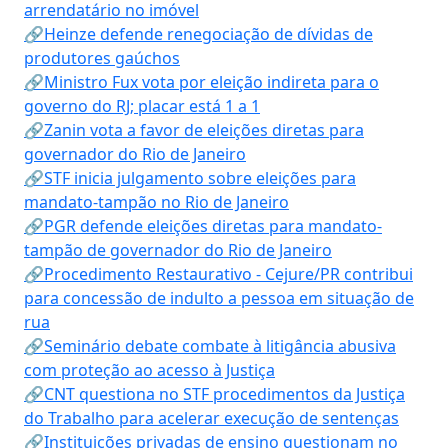
arrendatário no imóvel
🔗Heinze defende renegociação de dívidas de
produtores gaúchos
🔗Ministro Fux vota por eleição indireta para o
governo do RJ; placar está 1 a 1
🔗Zanin vota a favor de eleições diretas para
governador do Rio de Janeiro
🔗STF inicia julgamento sobre eleições para
mandato-tampão no Rio de Janeiro
🔗PGR defende eleições diretas para mandato-
tampão de governador do Rio de Janeiro
🔗Procedimento Restaurativo - Cejure/PR contribui
para concessão de indulto a pessoa em situação de
rua
🔗Seminário debate combate à litigância abusiva
com proteção ao acesso à Justiça
🔗CNT questiona no STF procedimentos da Justiça
do Trabalho para acelerar execução de sentenças
🔗Instituições privadas de ensino questionam no