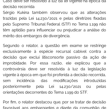
Caso deve ser resolvido à luz da lei vigente na época da
decisão recorrida
Sérgio Kukina também observou que as alterações
trazidas pela Lei 14.230/2021 e pelas diretrizes fixadas
pelo Supremo Tribunal Federal (STF) no Tema 1.199 não
têm aptidão para influenciar ou prejudicar a análise do
mérito dos embargos de divergência.
Segundo o relator, a questão em exame se restringe
exclusivamente à espécie recursal cabível contra a
decisão que exclui litisconsorte passivo da ação de
improbidade. Por essa razão, ele explicou que a
controvérsia deve ser resolvida à luz da legislação
vigente à época em que foi proferida a decisão recorrida,
sem incidência das modificações introduzidas
posteriormente pela Lei 14.230/2021 ou pelas
orientações decorrentes do Tema 1.199 do STF.
Por fim, o relator destacou que, por se tratar de decisão
favorável aos embargantes e diante da comunhão de