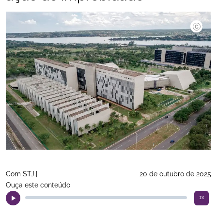
©Rafa N
Com STJ.|
20 de outubro de 2025
Ouça este conteúdo
1x