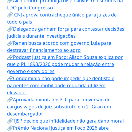
🔗Alcolumbre promulga dispositivos reinseridos na
LDO pelo Congresso
🔗 CNJ aprova contracheque único para juízes de
todo o país
🔗Delegados ganham força para contestar decisões
judiciais durante investigações
🔗Renan busca acordo com governo Lula para
destravar financiamento ao agro
🔗Podcast Justiça em Foco: Alison Souza explica por
que o PL 1893/2026 pode mudar a relação entre
governo e servidores
🔗Condomínio não pode impedir que dentista e
pacientes com mobilidade reduzida utilizem
elevador
🔗Aprovada minuta de PLC para conversão de
cargos vagos de juiz substituto em 2º Grau em
desembargador
🔗TJSP decide que infidelidade não gera dano moral
🔗Prêmio Nacional Justiça em Foco 2026 abre