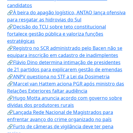
candidatos
🔗À beira do apagão logístico, ANTAQ lança ofensiva
para resgatar as hidrovias do Sul
🔗Decisão do TCU sobre teto constitucional
fortalece gestão pública e valoriza funções
estratégicas
🔗Registro no SCR administrado pelo Bacen não se
equipara inscrição em cadastro de inadimplentes
🔗Flávio Dino determina intimação de presidentes
de 21 partidos para explicarem gestão de emendas
🔗ANPV questiona no STF a Lei da Dosimetria
🔗Marcel van Hattem aciona PGR após ministro das
Relações Exteriores faltar audiência
🔗Hugo Motta anuncia acordo com governo sobre
dívidas dos produtores rurais
🔗Lançada Rede Nacional de Magistrados para
enfrentar avanço do crime organizado no país
🔗Furto de câmeras de vigilância deve ter pena