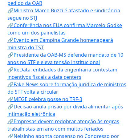
pedido da OAB
🔗Ministro Marco Buzzi é afastado e sindicância
segue no STJ
🔗Conferência nos EUA confirma Marcelo Godke
como um dos painelistas
🔗Evento em Campina Grande homenageará
ministra do TST
🔗Presidente da OAB-MS defende mandato de 10
anos no STF e eleva tensão institucional
🔗ReData: entidades da engenharia contestam
incentivos fiscais a data centers
🔗Fake News sobre formação jurídica de ministros
do STF volta a circular
🔗MEGE celebra posse no TRF-3
🔗Decisão anula prisão por dívida alimentar após
intimação eletrônica
🔗Empresas devem redobrar atenção às regras
trabalhistas em ano com muitos feriados
🔗Nelsinho aponta consenso no Congresso por