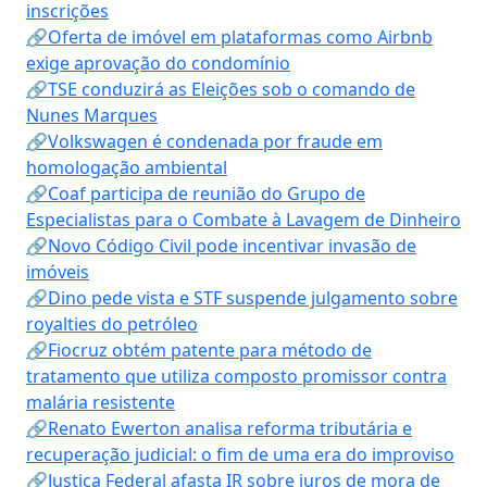
inscrições
🔗Oferta de imóvel em plataformas como Airbnb
exige aprovação do condomínio
🔗TSE conduzirá as Eleições sob o comando de
Nunes Marques
🔗Volkswagen é condenada por fraude em
homologação ambiental
🔗Coaf participa de reunião do Grupo de
Especialistas para o Combate à Lavagem de Dinheiro
🔗Novo Código Civil pode incentivar invasão de
imóveis
🔗Dino pede vista e STF suspende julgamento sobre
royalties do petróleo
🔗Fiocruz obtém patente para método de
tratamento que utiliza composto promissor contra
malária resistente
🔗Renato Ewerton analisa reforma tributária e
recuperação judicial: o fim de uma era do improviso
🔗Justiça Federal afasta IR sobre juros de mora de