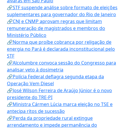
alvarás em São Paulo
🔗STF suspende análise sobre formato de eleições
suplementares para governador do Rio de Janeiro
🔗CNJ e CNMP aprovam regras que limitam
remuneração de magistrados e membros do
Ministério Público
🔗Norma que proíbe cobrança por religação de
energia no Pará é declarada inconstitucional pelo
STF
🔗Alcolumbre convoca sessão do Congresso para
analisar veto à dosimetria
🔗Polícia Federal deflagra segunda etapa da
Operação Vem Diesel
🔗José Wilson Ferreira de Araújo Júnior é o novo
presidente do TRE-PI
🔗Ministra Cármen Lúcia marca eleição no TSE e
antecipa ritos de sucessão
🔗Perda da propriedade rural extingue
arrendamento e impede permanência do