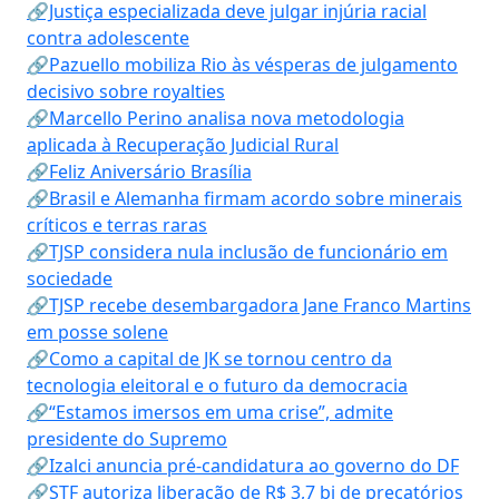
🔗Justiça especializada deve julgar injúria racial
contra adolescente
🔗Pazuello mobiliza Rio às vésperas de julgamento
decisivo sobre royalties
🔗Marcello Perino analisa nova metodologia
aplicada à Recuperação Judicial Rural
🔗Feliz Aniversário Brasília
🔗Brasil e Alemanha firmam acordo sobre minerais
críticos e terras raras
🔗TJSP considera nula inclusão de funcionário em
sociedade
🔗TJSP recebe desembargadora Jane Franco Martins
em posse solene
🔗Como a capital de JK se tornou centro da
tecnologia eleitoral e o futuro da democracia
🔗“Estamos imersos em uma crise”, admite
presidente do Supremo
🔗Izalci anuncia pré-candidatura ao governo do DF
🔗STF autoriza liberação de R$ 3,7 bi de precatórios