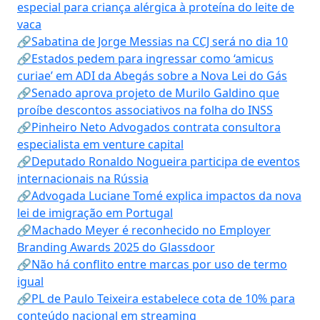
especial para criança alérgica à proteína do leite de
vaca
🔗Sabatina de Jorge Messias na CCJ será no dia 10
🔗Estados pedem para ingressar como ‘amicus
curiae’ em ADI da Abegás sobre a Nova Lei do Gás
🔗Senado aprova projeto de Murilo Galdino que
proíbe descontos associativos na folha do INSS
🔗Pinheiro Neto Advogados contrata consultora
especialista em venture capital
🔗Deputado Ronaldo Nogueira participa de eventos
internacionais na Rússia
🔗Advogada Luciane Tomé explica impactos da nova
lei de imigração em Portugal
🔗Machado Meyer é reconhecido no Employer
Branding Awards 2025 do Glassdoor
🔗Não há conflito entre marcas por uso de termo
igual
🔗PL de Paulo Teixeira estabelece cota de 10% para
conteúdo nacional em streaming