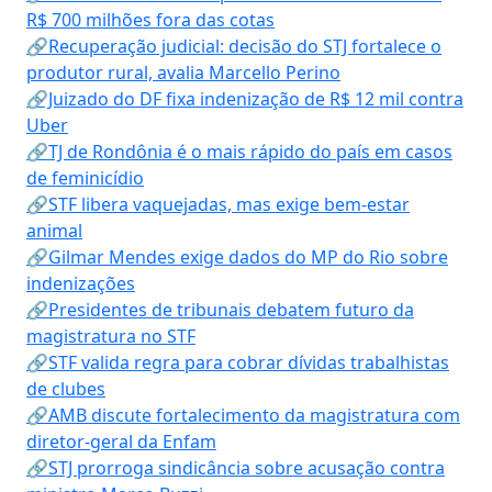
R$ 700 milhões fora das cotas
🔗Recuperação judicial: decisão do STJ fortalece o
produtor rural, avalia Marcello Perino
🔗Juizado do DF fixa indenização de R$ 12 mil contra
Uber
🔗TJ de Rondônia é o mais rápido do país em casos
de feminicídio
🔗STF libera vaquejadas, mas exige bem-estar
animal
🔗Gilmar Mendes exige dados do MP do Rio sobre
indenizações
🔗Presidentes de tribunais debatem futuro da
magistratura no STF
🔗STF valida regra para cobrar dívidas trabalhistas
de clubes
🔗AMB discute fortalecimento da magistratura com
diretor-geral da Enfam
🔗STJ prorroga sindicância sobre acusação contra