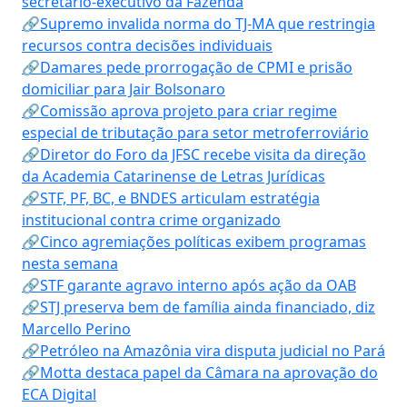
secretário-executivo da Fazenda
🔗Supremo invalida norma do TJ-MA que restringia
recursos contra decisões individuais
🔗Damares pede prorrogação de CPMI e prisão
domiciliar para Jair Bolsonaro
🔗Comissão aprova projeto para criar regime
especial de tributação para setor metroferroviário
🔗Diretor do Foro da JFSC recebe visita da direção
da Academia Catarinense de Letras Jurídicas
🔗STF, PF, BC, e BNDES articulam estratégia
institucional contra crime organizado
🔗Cinco agremiações políticas exibem programas
nesta semana
🔗STF garante agravo interno após ação da OAB
🔗STJ preserva bem de família ainda financiado, diz
Marcello Perino
🔗Petróleo na Amazônia vira disputa judicial no Pará
🔗Motta destaca papel da Câmara na aprovação do
ECA Digital