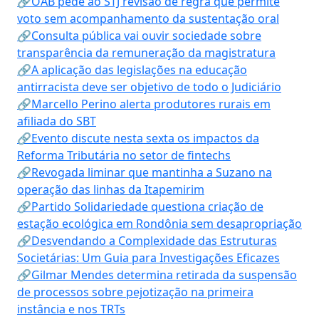
🔗OAB pede ao STJ revisão de regra que permite
voto sem acompanhamento da sustentação oral
🔗Consulta pública vai ouvir sociedade sobre
transparência da remuneração da magistratura
🔗A aplicação das legislações na educação
antirracista deve ser objetivo de todo o Judiciário
🔗Marcello Perino alerta produtores rurais em
afiliada do SBT
🔗Evento discute nesta sexta os impactos da
Reforma Tributária no setor de fintechs
🔗Revogada liminar que mantinha a Suzano na
operação das linhas da Itapemirim
🔗Partido Solidariedade questiona criação de
estação ecológica em Rondônia sem desapropriação
🔗Desvendando a Complexidade das Estruturas
Societárias: Um Guia para Investigações Eficazes
🔗Gilmar Mendes determina retirada da suspensão
de processos sobre pejotização na primeira
instância e nos TRTs