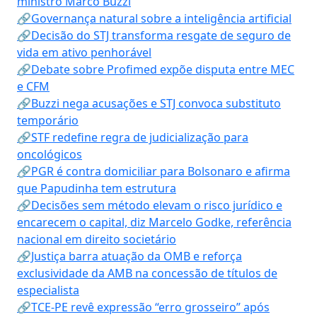
ministro Marco Buzzi
🔗Governança natural sobre a inteligência artificial
🔗Decisão do STJ transforma resgate de seguro de
vida em ativo penhorável
🔗Debate sobre Profimed expõe disputa entre MEC
e CFM
🔗Buzzi nega acusações e STJ convoca substituto
temporário
🔗STF redefine regra de judicialização para
oncológicos
🔗PGR é contra domiciliar para Bolsonaro e afirma
que Papudinha tem estrutura
🔗Decisões sem método elevam o risco jurídico e
encarecem o capital, diz Marcelo Godke, referência
nacional em direito societário
🔗Justiça barra atuação da OMB e reforça
exclusividade da AMB na concessão de títulos de
especialista
🔗TCE-PE revê expressão “erro grosseiro” após