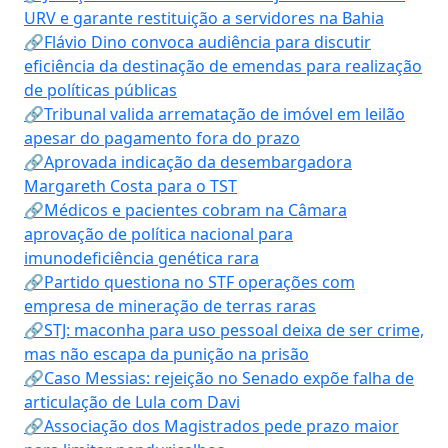
URV e garante restituição a servidores na Bahia
🔗Flávio Dino convoca audiência para discutir
eficiência da destinação de emendas para realização
de políticas públicas
🔗Tribunal valida arrematação de imóvel em leilão
apesar do pagamento fora do prazo
🔗Aprovada indicação da desembargadora
Margareth Costa para o TST
🔗Médicos e pacientes cobram na Câmara
aprovação de política nacional para
imunodeficiência genética rara
🔗Partido questiona no STF operações com
empresa de mineração de terras raras
🔗STJ: maconha para uso pessoal deixa de ser crime,
mas não escapa da punição na prisão
🔗Caso Messias: rejeição no Senado expõe falha de
articulação de Lula com Davi
🔗Associação dos Magistrados pede prazo maior