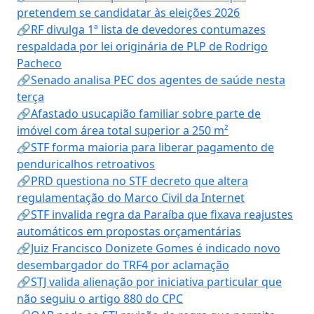
pretendem se candidatar às eleições 2026
🔗RF divulga 1ª lista de devedores contumazes
respaldada por lei originária de PLP de Rodrigo
Pacheco
🔗Senado analisa PEC dos agentes de saúde nesta
terça
🔗Afastado usucapião familiar sobre parte de
imóvel com área total superior a 250 m²
🔗STF forma maioria para liberar pagamento de
penduricalhos retroativos
🔗PRD questiona no STF decreto que altera
regulamentação do Marco Civil da Internet
🔗STF invalida regra da Paraíba que fixava reajustes
automáticos em propostas orçamentárias
🔗Juiz Francisco Donizete Gomes é indicado novo
desembargador do TRF4 por aclamação
🔗STJ valida alienação por iniciativa particular que
não seguiu o artigo 880 do CPC