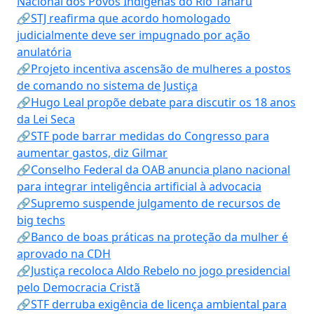
Nacional dos Povos Indígenas do Rio Tanaru
🔗STJ reafirma que acordo homologado
judicialmente deve ser impugnado por ação
anulatória
🔗Projeto incentiva ascensão de mulheres a postos
de comando no sistema de Justiça
🔗Hugo Leal propõe debate para discutir os 18 anos
da Lei Seca
🔗STF pode barrar medidas do Congresso para
aumentar gastos, diz Gilmar
🔗Conselho Federal da OAB anuncia plano nacional
para integrar inteligência artificial à advocacia
🔗Supremo suspende julgamento de recursos de
big techs
🔗Banco de boas práticas na proteção da mulher é
aprovado na CDH
🔗Justiça recoloca Aldo Rebelo no jogo presidencial
pelo Democracia Cristã
🔗STF derruba exigência de licença ambiental para