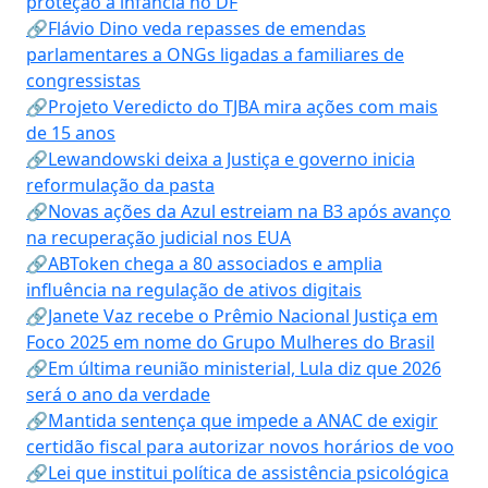
proteção à infância no DF
🔗Flávio Dino veda repasses de emendas
parlamentares a ONGs ligadas a familiares de
congressistas
🔗Projeto Veredicto do TJBA mira ações com mais
de 15 anos
🔗Lewandowski deixa a Justiça e governo inicia
reformulação da pasta
🔗Novas ações da Azul estreiam na B3 após avanço
na recuperação judicial nos EUA
🔗ABToken chega a 80 associados e amplia
influência na regulação de ativos digitais
🔗Janete Vaz recebe o Prêmio Nacional Justiça em
Foco 2025 em nome do Grupo Mulheres do Brasil
🔗Em última reunião ministerial, Lula diz que 2026
será o ano da verdade
🔗Mantida sentença que impede a ANAC de exigir
certidão fiscal para autorizar novos horários de voo
🔗Lei que institui política de assistência psicológica