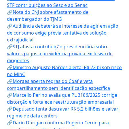
STF contribuições ao Sesc e ao Senac
🔗Nota do CNJ sobre afastamento de
desembargador do TJMG
🔗Audiência debaterá se interesse de agir em ação
de consumo exige prévia tentativa de solução
extrajudicial
🔗STJ afasta contribuição previdenciária sobre
valores pagos a previdência privada exclusiva de
dirigentes
🔗Ministro Augusto Nardes alerta: R$ 22 bi sob risco
no MinC
🔗Moraes aperta regras do Coaf e veta
compartilhamento sem identificação específica
🔗Marcello Perino avalia que PL 3186/2025 corrige
distorção e fortalece reestruturação empresarial
🔗Deputado tenta destravar R$ 5,2 bilhões e salvar
regime de data centers
🔗Dario Durigan confirma Rogério Ceron para