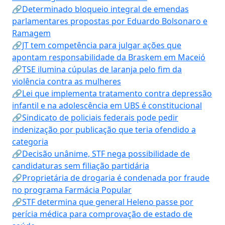
🔗Determinado bloqueio integral de emendas
parlamentares propostas por Eduardo Bolsonaro e
Ramagem
🔗JT tem competência para julgar ações que
apontam responsabilidade da Braskem em Maceió
🔗TSE ilumina cúpulas de laranja pelo fim da
violência contra as mulheres
🔗Lei que implementa tratamento contra depressão
infantil e na adolescência em UBS é constitucional
🔗Sindicato de policiais federais pode pedir
indenização por publicação que teria ofendido a
categoria
🔗Decisão unânime, STF nega possibilidade de
candidaturas sem filiação partidária
🔗Proprietária de drogaria é condenada por fraude
no programa Farmácia Popular
🔗STF determina que general Heleno passe por
perícia médica para comprovação de estado de