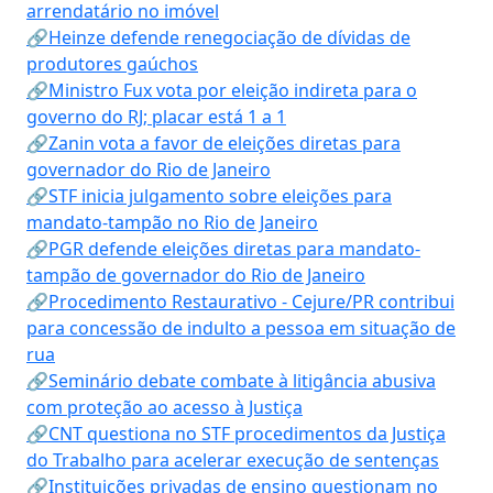
arrendatário no imóvel
🔗Heinze defende renegociação de dívidas de
produtores gaúchos
🔗Ministro Fux vota por eleição indireta para o
governo do RJ; placar está 1 a 1
🔗Zanin vota a favor de eleições diretas para
governador do Rio de Janeiro
🔗STF inicia julgamento sobre eleições para
mandato-tampão no Rio de Janeiro
🔗PGR defende eleições diretas para mandato-
tampão de governador do Rio de Janeiro
🔗Procedimento Restaurativo - Cejure/PR contribui
para concessão de indulto a pessoa em situação de
rua
🔗Seminário debate combate à litigância abusiva
com proteção ao acesso à Justiça
🔗CNT questiona no STF procedimentos da Justiça
do Trabalho para acelerar execução de sentenças
🔗Instituições privadas de ensino questionam no