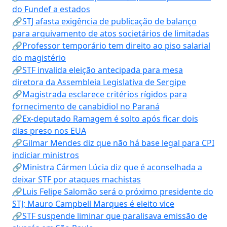
do Fundef a estados
🔗STJ afasta exigência de publicação de balanço
para arquivamento de atos societários de limitadas
🔗Professor temporário tem direito ao piso salarial
do magistério
🔗STF invalida eleição antecipada para mesa
diretora da Assembleia Legislativa de Sergipe
🔗Magistrada esclarece critérios rígidos para
fornecimento de canabidiol no Paraná
🔗Ex-deputado Ramagem é solto após ficar dois
dias preso nos EUA
🔗Gilmar Mendes diz que não há base legal para CPI
indiciar ministros
🔗Ministra Cármen Lúcia diz que é aconselhada a
deixar STF por ataques machistas
🔗Luis Felipe Salomão será o próximo presidente do
STJ; Mauro Campbell Marques é eleito vice
🔗STF suspende liminar que paralisava emissão de