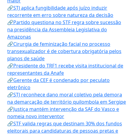
maior
🔗STJ aplica fungibilidade após juízo induzir
recorrente em erro sobre natureza da decisão
🔗Partido questiona no STF regra sobre sucessão
na presidência da Assembleia Legislativa do
Amazonas
🔗Cirurgia de feminização facial no processo
transexualizador é de cobertura obrigatória pelos
planos de saúde
🔗Presidente do TRF1 recebe visita institucional de
representantes da Anafe
🔗Gerente da CEF é condenado por peculato
eletrônico
🔗STJ reconhece dano moral coletivo pela demora
na demarcação de território quilombola em Sergipe
🔗Justiça mantém intervenção da SAF do Vasco e
nomeia novo interventor
🔗STF valida regras que destinam 30% dos fundos
eleitorais para candidaturas de pessoas pretas e