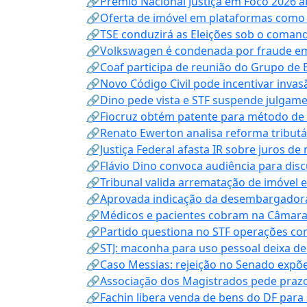
🔗Prêmio Nacional Justiça em Foco 2026 a
🔗Oferta de imóvel em plataformas como
🔗TSE conduzirá as Eleições sob o coma
🔗Volkswagen é condenada por fraude e
🔗Coaf participa de reunião do Grupo de 
🔗Novo Código Civil pode incentivar invas
🔗Dino pede vista e STF suspende julgame
🔗Fiocruz obtém patente para método de t
🔗Renato Ewerton analisa reforma tributár
🔗Justiça Federal afasta IR sobre juros de
🔗Flávio Dino convoca audiência para discu
🔗Tribunal valida arrematação de imóvel 
🔗Aprovada indicação da desembargadora
🔗Médicos e pacientes cobram na Câmara a
🔗Partido questiona no STF operações co
🔗STJ: maconha para uso pessoal deixa de
🔗Caso Messias: rejeição no Senado expõe 
🔗Associação dos Magistrados pede prazo
🔗Fachin libera venda de bens do DF para