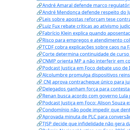
🔗André Amaral defende marco regulatório 
🔗André Mendonça defende respeito do Judi
🔗Leis sobre apostas reforçam tese contra
🔗Luiz Fux rebate críticas ao ativismo judi
🔗Fabrício Klein explica quando aposenta
🔗Risco para empregos e atendimento col
🔗TCDF cobra explicações sobre caos na F
🔗Corte determina continuidade de curso
🔗CNMP orienta MP a não interferir em co
🔗Podcast Justiça em Foco debate uso de IA
🔗Alcolumbre promulga dispositivos rein
🔗 CNJ aprova contracheque único para juí
🔗Delegados ganham força para contestar 
🔗Renan busca acordo com governo Lula p
🔗Podcast Justiça em Foco: Alison Souza e
🔗Condomínio não pode impedir que dentis
🔗Aprovada minuta de PLC para conversão
🔗TJSP decide que infidelidade não gera 