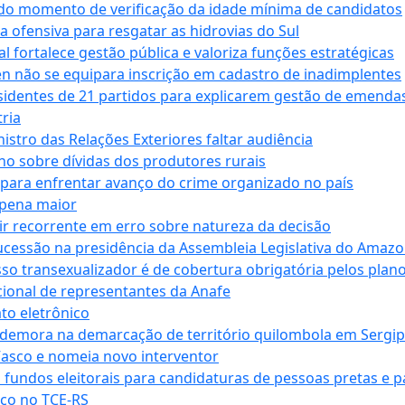
 do momento de verificação da idade mínima de candidatos
a ofensiva para resgatar as hidrovias do Sul
 fortalece gestão pública e valoriza funções estratégicas
n não se equipara inscrição em cadastro de inadimplentes
sidentes de 21 partidos para explicarem gestão de emenda
ria
stro das Relações Exteriores faltar audiência
 sobre dívidas dos produtores rurais
para enfrentar avanço do crime organizado no país
 pena maior
zir recorrente em erro sobre natureza da decisão
ucessão na presidência da Assembleia Legislativa do Amaz
sso transexualizador é de cobertura obrigatória pelos plan
ucional de representantes da Anafe
to eletrônico
 demora na demarcação de território quilombola em Sergi
Vasco e nomeia novo interventor
 fundos eleitorais para candidaturas de pessoas pretas e 
co no TCE-RS