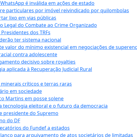
r WhatsApp é inválida em ações de estado
tre particulares por imóvel reivindicado por quilombolas
r lixo em vias públicas
co Legal do Combate ao Crime Organizado
e Presidentes dos TRFs
erão ter sistema nacional
te valor do mínimo existencial em negociações de superen
 racial contra adolescente
lgamento decisivo sobre royalties
a aplicada à Recuperação Judicial Rural
inerais críticos e terras raras
nário em sociedade
co Martins em posse solene
 tecnologia eleitoral e o futuro da democracia
te presidente do Supremo
rno do DF
recatórios do Fundef a estados
alanço para arquivamento de atos societários de limitadas