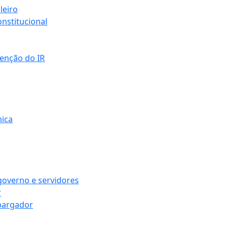
leiro
nstitucional
senção do IR
mica
governo e servidores
r
bargador