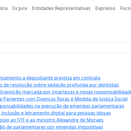
ista
Ex Jure
Entidades Representativas
Expresso
Foco
antamento a depositante prevista em contrato
 de resolução sobre sedação profunda por dentistas
 transição marcada por incertezas e novas responsabilidad
a Pacientes com Doenças Raras é Medida de Justiça Social
sponsabilidades na execução de emendas parlamentares
e inclusão e letramento digital para pessoas idosas
apoio ao STF e ao ministro Alexandre de Moraes
ção de parlamentares por emendas impositivas