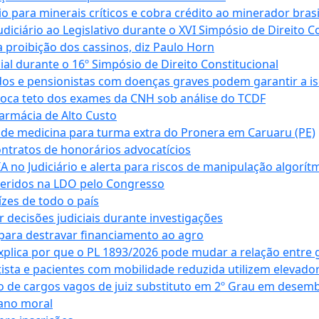
para minerais críticos e cobra crédito ao minerador brasi
ciário ao Legislativo durante o XVI Simpósio de Direito Co
 proibição dos cassinos, diz Paulo Horn
cial durante o 16º Simpósio de Direito Constitucional
dos e pensionistas com doenças graves podem garantir a i
oca teto dos exames da CNH sob análise do TCDF
armácia de Alto Custo
 de medicina para turma extra do Pronera em Caruaru (PE)
ntratos de honorários advocatícios
 no Judiciário e alerta para riscos de manipulação algorít
seridos na LDO pelo Congresso
zes de todo o país
decisões judiciais durante investigações
ara destravar financiamento ao agro
xplica por que o PL 1893/2026 pode mudar a relação entre 
ta e pacientes com mobilidade reduzida utilizem elevado
 de cargos vagos de juiz substituto em 2º Grau em desem
dano moral