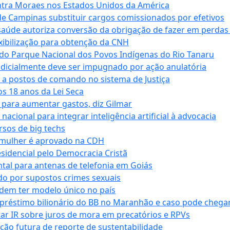
tra Moraes nos Estados Unidos da América
e Campinas substituir cargos comissionados por efetivos
saúde autoriza conversão da obrigação de fazer em perdas
xibilização para obtenção da CNH
do Parque Nacional dos Povos Indígenas do Rio Tanaru
dicialmente deve ser impugnado por ação anulatória
 a postos de comando no sistema de Justiça
s 18 anos da Lei Seca
para aumentar gastos, diz Gilmar
cional para integrar inteligência artificial à advocacia
sos de big techs
 mulher é aprovado na CDH
esidencial pelo Democracia Cristã
tal para antenas de telefonia em Goiás
o por supostos crimes sexuais
dem ter modelo único no país
empréstimo bilionário do BB no Maranhão e caso pode chega
star IR sobre juros de mora em precatórios e RPVs
ação futura de reporte de sustentabilidade