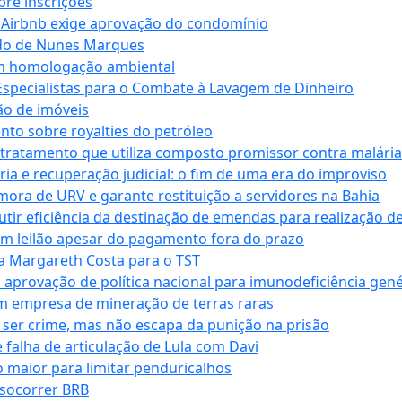
bre inscrições
 Airbnb exige aprovação do condomínio
ndo de Nunes Marques
m homologação ambiental
Especialistas para o Combate à Lavagem de Dinheiro
ão de imóveis
nto sobre royalties do petróleo
ratamento que utiliza composto promissor contra malária 
ia e recuperação judicial: o fim de uma era do improviso
 mora de URV e garante restituição a servidores na Bahia
tir eficiência da destinação de emendas para realização de 
em leilão apesar do pagamento fora do prazo
 Margareth Costa para o TST
provação de política nacional para imunodeficiência gené
m empresa de mineração de terras raras
 ser crime, mas não escapa da punição na prisão
falha de articulação de Lula com Davi
 maior para limitar penduricalhos
 socorrer BRB