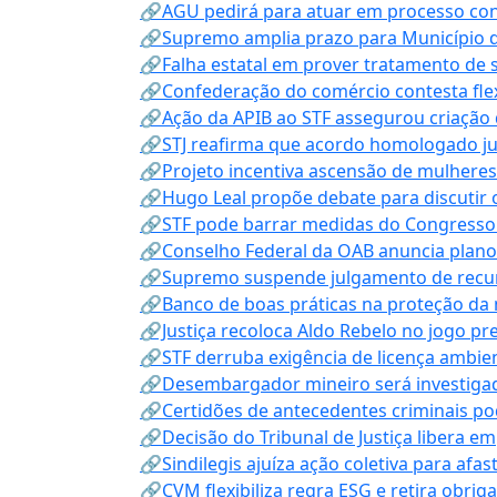
🔗AGU pedirá para atuar em processo con
🔗Supremo amplia prazo para Município d
🔗Falha estatal em prover tratamento de 
🔗Confederação do comércio contesta fle
🔗Ação da APIB ao STF assegurou criação 
🔗STJ reafirma que acordo homologado ju
🔗Projeto incentiva ascensão de mulheres
🔗Hugo Leal propõe debate para discutir o
🔗STF pode barrar medidas do Congresso 
🔗Conselho Federal da OAB anuncia plano na
🔗Supremo suspende julgamento de recur
🔗Banco de boas práticas na proteção da
🔗Justiça recoloca Aldo Rebelo no jogo pr
🔗STF derruba exigência de licença ambien
🔗Desembargador mineiro será investigad
🔗Certidões de antecedentes criminais po
🔗Decisão do Tribunal de Justiça libera 
🔗Sindilegis ajuíza ação coletiva para afa
🔗CVM flexibiliza regra ESG e retira obrig