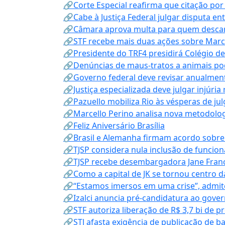
🔗Corte Especial reafirma que citação po
🔗Cabe à Justiça Federal julgar disputa en
🔗Câmara aprova multa para quem descarta
🔗STF recebe mais duas ações sobre Mar
🔗Presidente do TRF4 presidirá Colégio d
🔗Denúncias de maus-tratos a animais pod
🔗Governo federal deve revisar anualmen
🔗Justiça especializada deve julgar injúria
🔗Pazuello mobiliza Rio às vésperas de ju
🔗Marcello Perino analisa nova metodologi
🔗Feliz Aniversário Brasília
🔗Brasil e Alemanha firmam acordo sobre m
🔗TJSP considera nula inclusão de funcio
🔗TJSP recebe desembargadora Jane Fran
🔗Como a capital de JK se tornou centro da
🔗“Estamos imersos em uma crise”, admi
🔗Izalci anuncia pré-candidatura ao gove
🔗STF autoriza liberação de R$ 3,7 bi de p
🔗STJ afasta exigência de publicação de b