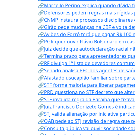
🔗Marcello Perino explica quando dívida f
🔗Defensores pedem regras mais rígidas p
🔗CNMP instaura processos disciplinares
🔗Girão pede mudanças na CBF e volta defe
🔗Aviões do Forró terá que pagar R$ 100 
🔗PGR quer ouvir Flávio Bolsonaro em cas
🔗Juiz decide que autodeclaração racial nã
🔗Termina prazo para apresentadores que
🔗RF divulga 1ª lista de devedores contum
🔗Senado analisa PEC dos agentes de saúd
🔗Afastado usucapião familiar sobre parte
🔗STF forma maioria para liberar pagamen
🔗PRD questiona no STF decreto que alter
🔗STF invalida regra da Paraíba que fixa
🔗Juiz Francisco Donizete Gomes é indic
🔗STJ valida alienação por iniciativa parti
🔗OAB pede ao STJ revisão de regra que 
🔗Consulta pública vai ouvir sociedade s