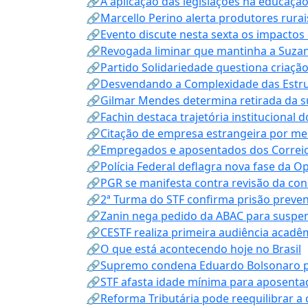
🔗A aplicação das legislações na educação 
🔗Marcello Perino alerta produtores rurai
🔗Evento discute nesta sexta os impactos 
🔗Revogada liminar que mantinha a Suzan
🔗Partido Solidariedade questiona criaç
🔗Desvendando a Complexidade das Estrutu
🔗Gilmar Mendes determina retirada da su
🔗Fachin destaca trajetória instituciona
🔗Citação de empresa estrangeira por mei
🔗Empregados e aposentados dos Correios c
🔗Polícia Federal deflagra nova fase da 
🔗PGR se manifesta contra revisão da co
🔗2ª Turma do STF confirma prisão prevent
🔗Zanin nega pedido da ABAC para suspen
🔗CESTF realiza primeira audiência acadê
🔗O que está acontecendo hoje no Brasil
🔗Supremo condena Eduardo Bolsonaro por 
🔗STF afasta idade mínima para aposentad
🔗Reforma Tributária pode reequilibrar a