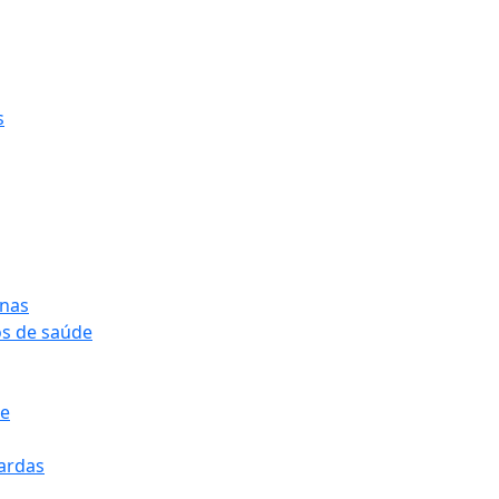
s
onas
os de saúde
pe
pardas