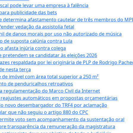
iscal pode levar uma empresa à falência
ara publicidade das bets
 e determina afastamento cautelar de três membros do MP
nder vedação da assistolia fetal
mil de danos morais por uso não autorizado de música
o de suposta calúnia contra Lula
o afasta injúria contra colega
 pretendem se candidatar às eleições 2026
azes respaldada por lei originária de PLP de Rodrigo Pache
e nesta terça
 de imóvel com área total superior a 250 m²
to de penduricalhos retroativos
a regulamentação do Marco Civil da Internet
va reajustes automáticos em propostas orçamentárias
ado novo desembargador do TRF4 por aclamação
cular que não seguiu o artigo 880 do CPC
permite voto sem acompanhamento da sustentação oral
obre transparência da remuneração da magistratura