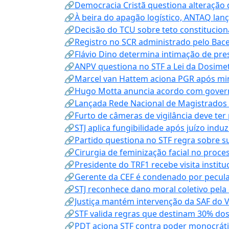
🔗Democracia Cristã questiona alteração
🔗À beira do apagão logístico, ANTAQ lanç
🔗Decisão do TCU sobre teto constitucional
🔗Registro no SCR administrado pelo Bace
🔗Flávio Dino determina intimação de pre
🔗ANPV questiona no STF a Lei da Dosimet
🔗Marcel van Hattem aciona PGR após mini
🔗Hugo Motta anuncia acordo com governo
🔗Lançada Rede Nacional de Magistrados 
🔗Furto de câmeras de vigilância deve ter
🔗STJ aplica fungibilidade após juízo indu
🔗Partido questiona no STF regra sobre s
🔗Cirurgia de feminização facial no proce
🔗Presidente do TRF1 recebe visita instit
🔗Gerente da CEF é condenado por pecula
🔗STJ reconhece dano moral coletivo pela
🔗Justiça mantém intervenção da SAF do 
🔗STF valida regras que destinam 30% dos
🔗PDT aciona STF contra poder monocráti