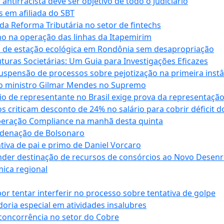
antirracista deve ser objetivo de todo o Judiciário
s em afiliada do SBT
da Reforma Tributária no setor de fintechs
o na operação das linhas da Itapemirim
ão de estação ecológica em Rondônia sem desapropriação
ras Societárias: Um Guia para Investigações Eficazes
spensão de processos sobre pejotização na primeira instâ
l do ministro Gilmar Mendes no Supremo
o de representante no Brasil exige prova da representaçã
riticam desconto de 24% no salário para cobrir déficit do
Operação Compliance na manhã desta quinta
ndenação de Bolsonaro
iva de pai e primo de Daniel Vorcaro
der destinação de recursos de consórcios ao Novo Desenro
mica regional
tentar interferir no processo sobre tentativa de golpe
oria especial em atividades insalubres
 concorrência no setor do Cobre