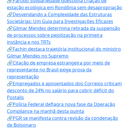
🔗Partido Solidariedade questiona criação de
estação ecológica em Rondônia sem desapropriação
🔗Desvendando a Complexidade das Estruturas
Societárias: Um Guia para Investigações Eficazes
🔗Gilmar Mendes determina retirada da suspensão
de processos sobre pejotização na primeira
instância e nos TRTs
🔗Fachin destaca trajetória institucional do ministro
Gilmar Mendes no Supremo
🔗Citação de empresa estrangeira por meio de
representante no Brasil exige prova da
representação
🔗Empregados e aposentados dos Correios criticam
desconto de 24% no salário para cobrir déficit do
Postalis
🔗Polícia Federal deflagra nova fase da Operação
Compliance na manhã desta quinta
🔗PGR se manifesta contra revisão da condenação
de Bolsonaro