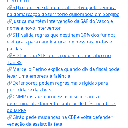
eletrônico
🔗STJ reconhece dano moral coletivo pela demora
na demarcação de território quilombola em Sergipe
🔗Justiça mantém intervenção da SAF do Vasco e
nomeia novo interventor
🔗STF valida regras que destinam 30% dos fundos
eleitorais para candidaturas de pessoas pretas e
pardas
🔗PDT aciona STF contra poder monocrático no
TCE-RS
🔗Marcello Perino explica quando dívida fiscal pode
levar uma empresa à falência
🔗Defensores pedem regras mais rígidas para
publicidade das bets
🔗CNMP instaura processos disciplinares e
determina afastamento cautelar de três membros
do MPPA
🔗Girão pede mudanças na CBF e volta defender
vedação da assistolia fetal