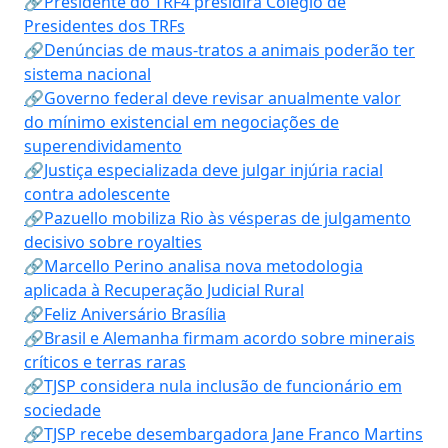
🔗Presidente do TRF4 presidirá Colégio de
Presidentes dos TRFs
🔗Denúncias de maus-tratos a animais poderão ter
sistema nacional
🔗Governo federal deve revisar anualmente valor
do mínimo existencial em negociações de
superendividamento
🔗Justiça especializada deve julgar injúria racial
contra adolescente
🔗Pazuello mobiliza Rio às vésperas de julgamento
decisivo sobre royalties
🔗Marcello Perino analisa nova metodologia
aplicada à Recuperação Judicial Rural
🔗Feliz Aniversário Brasília
🔗Brasil e Alemanha firmam acordo sobre minerais
críticos e terras raras
🔗TJSP considera nula inclusão de funcionário em
sociedade
🔗TJSP recebe desembargadora Jane Franco Martins