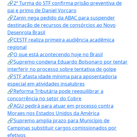
🔗2ª Turma do STF confirma prisão preventiva de
pai e primo de Daniel Vorcaro
🔗Zanin nega pedido da ABAC para suspender
destinação de recursos de consórcios ao Novo
Desenrola Brasil
🔗CESTF realiza primeira audiência acadêmica
regional
🔗O que está acontecendo hoje no Brasil
🔗Supremo condena Eduardo Bolsonaro por tentar
interferir no processo sobre tentativa de golpe
🔗STF afasta idade mínima para aposentadoria
especial em atividades insalubres
🔗Reforma Tributária pode reequilibrar a
concorrência no setor do Cobre
🔗AGU pedirá para atuar em processo contra
Moraes nos Estados Unidos da América
🔗Supremo amplia prazo para Município de
Campinas substituir cargos comissionados por
efetivos