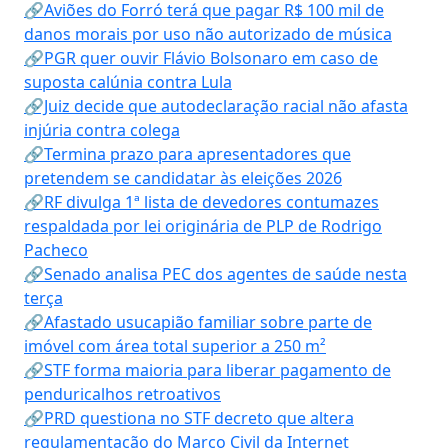
🔗Aviões do Forró terá que pagar R$ 100 mil de
danos morais por uso não autorizado de música
🔗PGR quer ouvir Flávio Bolsonaro em caso de
suposta calúnia contra Lula
🔗Juiz decide que autodeclaração racial não afasta
injúria contra colega
🔗Termina prazo para apresentadores que
pretendem se candidatar às eleições 2026
🔗RF divulga 1ª lista de devedores contumazes
respaldada por lei originária de PLP de Rodrigo
Pacheco
🔗Senado analisa PEC dos agentes de saúde nesta
terça
🔗Afastado usucapião familiar sobre parte de
imóvel com área total superior a 250 m²
🔗STF forma maioria para liberar pagamento de
penduricalhos retroativos
🔗PRD questiona no STF decreto que altera
regulamentação do Marco Civil da Internet