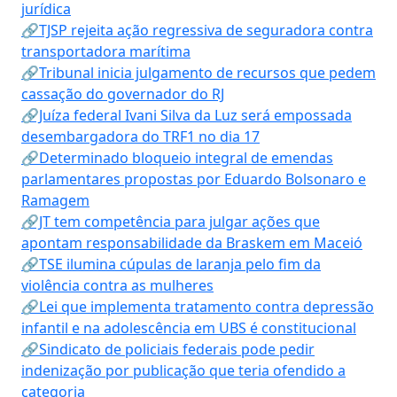
jurídica
🔗TJSP rejeita ação regressiva de seguradora contra
transportadora marítima
🔗Tribunal inicia julgamento de recursos que pedem
cassação do governador do RJ
🔗Juíza federal Ivani Silva da Luz será empossada
desembargadora do TRF1 no dia 17
🔗Determinado bloqueio integral de emendas
parlamentares propostas por Eduardo Bolsonaro e
Ramagem
🔗JT tem competência para julgar ações que
apontam responsabilidade da Braskem em Maceió
🔗TSE ilumina cúpulas de laranja pelo fim da
violência contra as mulheres
🔗Lei que implementa tratamento contra depressão
infantil e na adolescência em UBS é constitucional
🔗Sindicato de policiais federais pode pedir
indenização por publicação que teria ofendido a
categoria