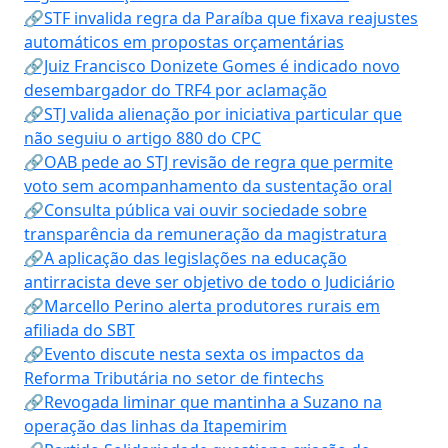
🔗STF invalida regra da Paraíba que fixava reajustes
automáticos em propostas orçamentárias
🔗Juiz Francisco Donizete Gomes é indicado novo
desembargador do TRF4 por aclamação
🔗STJ valida alienação por iniciativa particular que
não seguiu o artigo 880 do CPC
🔗OAB pede ao STJ revisão de regra que permite
voto sem acompanhamento da sustentação oral
🔗Consulta pública vai ouvir sociedade sobre
transparência da remuneração da magistratura
🔗A aplicação das legislações na educação
antirracista deve ser objetivo de todo o Judiciário
🔗Marcello Perino alerta produtores rurais em
afiliada do SBT
🔗Evento discute nesta sexta os impactos da
Reforma Tributária no setor de fintechs
🔗Revogada liminar que mantinha a Suzano na
operação das linhas da Itapemirim