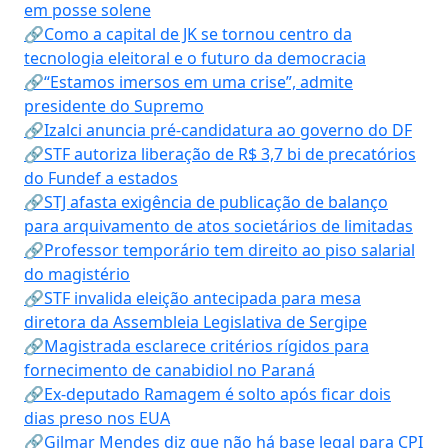
em posse solene
🔗Como a capital de JK se tornou centro da
tecnologia eleitoral e o futuro da democracia
🔗“Estamos imersos em uma crise”, admite
presidente do Supremo
🔗Izalci anuncia pré-candidatura ao governo do DF
🔗STF autoriza liberação de R$ 3,7 bi de precatórios
do Fundef a estados
🔗STJ afasta exigência de publicação de balanço
para arquivamento de atos societários de limitadas
🔗Professor temporário tem direito ao piso salarial
do magistério
🔗STF invalida eleição antecipada para mesa
diretora da Assembleia Legislativa de Sergipe
🔗Magistrada esclarece critérios rígidos para
fornecimento de canabidiol no Paraná
🔗Ex-deputado Ramagem é solto após ficar dois
dias preso nos EUA
🔗Gilmar Mendes diz que não há base legal para CPI