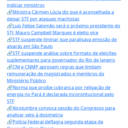
indiciar ministros
🔗Ministra Cármen Lúcia diz que é aconselhada a
deixar STF por ataques machistas
🔗Luis Felipe Salomão será o próximo presidente do
STJ; Mauro Campbell Marques é eleito vice
🔗STF suspende liminar que paralisava emissão de
alvarás em São Paulo
🔗STF suspende análise sobre formato de eleições
suplementares para governador do Rio de Janeiro
🔗CNJ e CNMP aprovam regras que limitam
remuneração de magistrados e membros do
Ministério Público
🔗Norma que proíbe cobrança por religação de
energia no Pará é declarada inconstitucional pelo
STF
🔗Alcolumbre convoca sessão do Congresso para
analisar veto à dosimetria
🔗Polícia Federal deflagra segunda etapa da