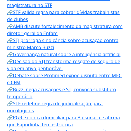
magistratura no STF
🔗STF valida regra para cobrar dívidas trabalhistas
de clubes
🔗AMB discute fortalecimento da magistratura com
diretor-geral da Enfam
🔗STJ prorroga sindicância sobre acusação contra
ministro Marco Buzzi
🔗Governança natural sobre a inteligência artificial
🔗Decisão do STJ transforma resgate de seguro de
vida em ativo penhorável
🔗Debate sobre Profimed expõe disputa entre MEC
e CFM
🔗Buzzi nega acusações e STJ convoca substituto
temporário
🔗STF redefine regra de judicialização para
oncológicos
🔗PGR é contra domiciliar para Bolsonaro e afirma
que Papudinha tem estrutura