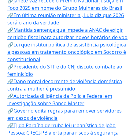
🔗Janete Vaz recebe o Prêmio Nacional Justiça em
Foco 2025 em nome do Grupo Mulheres do Brasil
🔗Em última reunião ministerial, Lula diz que 2026
será o ano da verdade
🔗Mantida sentença que impede a ANAC de exigir
certidão fiscal para autorizar novos horários de voo
🔗Lei que institui política de assistência psicológica
a pessoas em tratamento oncológico em Socorro é
constitucional
🔗Presidente do STF e do CNJ discute combate ao
feminicídio
🔗Dano moral decorrente de violência doméstica
contra a mulher é presumido
🔗Autorizada diligência da Polícia Federal em
investigação sobre Banco Master
🔗Governo edita regras para remover servidores
em casos de violência
🔗TJ da Paraíba derruba lei urbanística de João
Pessoa; CRECI-PB alerta para riscos à segurança