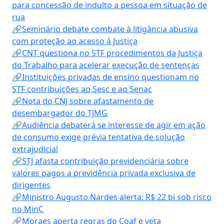
para concessão de indulto a pessoa em situação de
rua
🔗Seminário debate combate à litigância abusiva
com proteção ao acesso à Justiça
🔗CNT questiona no STF procedimentos da Justiça
do Trabalho para acelerar execução de sentenças
🔗Instituições privadas de ensino questionam no
STF contribuições ao Sesc e ao Senac
🔗Nota do CNJ sobre afastamento de
desembargador do TJMG
🔗Audiência debaterá se interesse de agir em ação
de consumo exige prévia tentativa de solução
extrajudicial
🔗STJ afasta contribuição previdenciária sobre
valores pagos a previdência privada exclusiva de
dirigentes
🔗Ministro Augusto Nardes alerta: R$ 22 bi sob risco
no MinC
🔗Moraes aperta regras do Coaf e veta