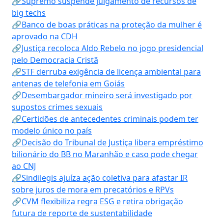
🔗Supremo suspende julgamento de recursos de
big techs
🔗Banco de boas práticas na proteção da mulher é
aprovado na CDH
🔗Justiça recoloca Aldo Rebelo no jogo presidencial
pelo Democracia Cristã
🔗STF derruba exigência de licença ambiental para
antenas de telefonia em Goiás
🔗Desembargador mineiro será investigado por
supostos crimes sexuais
🔗Certidões de antecedentes criminais podem ter
modelo único no país
🔗Decisão do Tribunal de Justiça libera empréstimo
bilionário do BB no Maranhão e caso pode chegar
ao CNJ
🔗Sindilegis ajuíza ação coletiva para afastar IR
sobre juros de mora em precatórios e RPVs
🔗CVM flexibiliza regra ESG e retira obrigação
futura de reporte de sustentabilidade