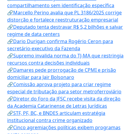
compartilhamento sem identificação específica
🔗Marcello Perino avalia que PL 3186/2025 corrige
distorção e fortalece reestruturação empresarial
🔗Deputado tenta destravar R$ 5,2 bilhões e salvar
regime de data centers
🔗Dario Durigan confirma Rogério Ceron para
secretário-executivo da Fazenda
🔗Supremo invalida norma do TJ-MA que restringia
recursos contra decisões individuais
🔗Damares pede prorrogação de CPMI e prisão
domiciliar para Jair Bolsonaro
🔗Comissão aprova projeto para criar regime
especial de tributação para setor metroferroviário
🔗Diretor do Foro da JFSC recebe visita da direção
da Academia Catarinense de Letras Jurídicas
🔗STF, PF, BC, e BNDES articulam estratégia
institucional contra crime organizado
🔗Cinco agremiações políticas exibem programas