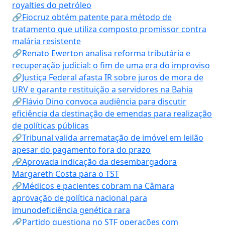
royalties do petróleo
🔗Fiocruz obtém patente para método de
tratamento que utiliza composto promissor contra
malária resistente
🔗Renato Ewerton analisa reforma tributária e
recuperação judicial: o fim de uma era do improviso
🔗Justiça Federal afasta IR sobre juros de mora de
URV e garante restituição a servidores na Bahia
🔗Flávio Dino convoca audiência para discutir
eficiência da destinação de emendas para realização
de políticas públicas
🔗Tribunal valida arrematação de imóvel em leilão
apesar do pagamento fora do prazo
🔗Aprovada indicação da desembargadora
Margareth Costa para o TST
🔗Médicos e pacientes cobram na Câmara
aprovação de política nacional para
imunodeficiência genética rara
🔗Partido questiona no STF operações com