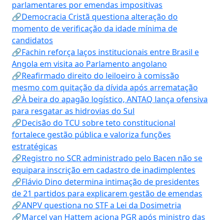
parlamentares por emendas impositivas
🔗Democracia Cristã questiona alteração do
momento de verificação da idade mínima de
candidatos
🔗Fachin reforça laços institucionais entre Brasil e
Angola em visita ao Parlamento angolano
🔗Reafirmado direito do leiloeiro à comissão
mesmo com quitação da dívida após arrematação
🔗À beira do apagão logístico, ANTAQ lança ofensiva
para resgatar as hidrovias do Sul
🔗Decisão do TCU sobre teto constitucional
fortalece gestão pública e valoriza funções
estratégicas
🔗Registro no SCR administrado pelo Bacen não se
equipara inscrição em cadastro de inadimplentes
🔗Flávio Dino determina intimação de presidentes
de 21 partidos para explicarem gestão de emendas
🔗ANPV questiona no STF a Lei da Dosimetria
🔗Marcel van Hattem aciona PGR após ministro das