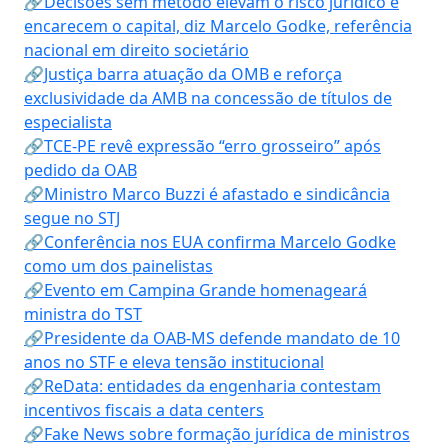
🔗Decisões sem método elevam o risco jurídico e
encarecem o capital, diz Marcelo Godke, referência
nacional em direito societário
🔗Justiça barra atuação da OMB e reforça
exclusividade da AMB na concessão de títulos de
especialista
🔗TCE-PE revê expressão “erro grosseiro” após
pedido da OAB
🔗Ministro Marco Buzzi é afastado e sindicância
segue no STJ
🔗Conferência nos EUA confirma Marcelo Godke
como um dos painelistas
🔗Evento em Campina Grande homenageará
ministra do TST
🔗Presidente da OAB-MS defende mandato de 10
anos no STF e eleva tensão institucional
🔗ReData: entidades da engenharia contestam
incentivos fiscais a data centers
🔗Fake News sobre formação jurídica de ministros