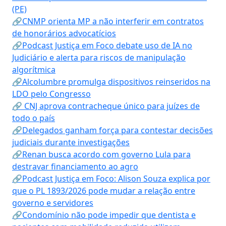
(PE)
🔗CNMP orienta MP a não interferir em contratos
de honorários advocatícios
🔗Podcast Justiça em Foco debate uso de IA no
Judiciário e alerta para riscos de manipulação
algorítmica
🔗Alcolumbre promulga dispositivos reinseridos na
LDO pelo Congresso
🔗 CNJ aprova contracheque único para juízes de
todo o país
🔗Delegados ganham força para contestar decisões
judiciais durante investigações
🔗Renan busca acordo com governo Lula para
destravar financiamento ao agro
🔗Podcast Justiça em Foco: Alison Souza explica por
que o PL 1893/2026 pode mudar a relação entre
governo e servidores
🔗Condomínio não pode impedir que dentista e