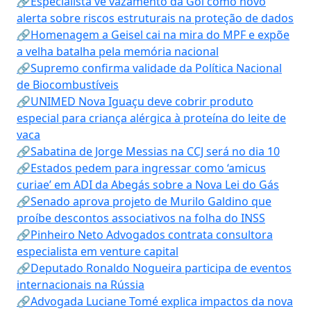
🔗Especialista vê vazamento da Gol como novo
alerta sobre riscos estruturais na proteção de dados
🔗Homenagem a Geisel cai na mira do MPF e expõe
a velha batalha pela memória nacional
🔗Supremo confirma validade da Política Nacional
de Biocombustíveis
🔗UNIMED Nova Iguaçu deve cobrir produto
especial para criança alérgica à proteína do leite de
vaca
🔗Sabatina de Jorge Messias na CCJ será no dia 10
🔗Estados pedem para ingressar como ‘amicus
curiae’ em ADI da Abegás sobre a Nova Lei do Gás
🔗Senado aprova projeto de Murilo Galdino que
proíbe descontos associativos na folha do INSS
🔗Pinheiro Neto Advogados contrata consultora
especialista em venture capital
🔗Deputado Ronaldo Nogueira participa de eventos
internacionais na Rússia
🔗Advogada Luciane Tomé explica impactos da nova