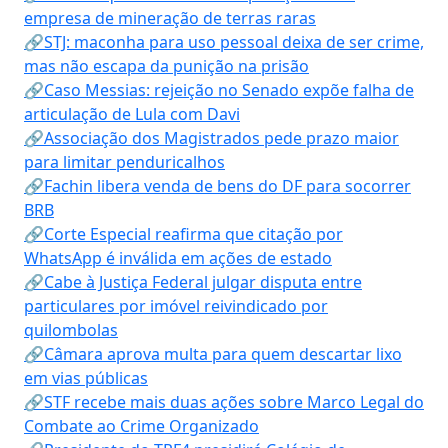
empresa de mineração de terras raras
🔗STJ: maconha para uso pessoal deixa de ser crime,
mas não escapa da punição na prisão
🔗Caso Messias: rejeição no Senado expõe falha de
articulação de Lula com Davi
🔗Associação dos Magistrados pede prazo maior
para limitar penduricalhos
🔗Fachin libera venda de bens do DF para socorrer
BRB
🔗Corte Especial reafirma que citação por
WhatsApp é inválida em ações de estado
🔗Cabe à Justiça Federal julgar disputa entre
particulares por imóvel reivindicado por
quilombolas
🔗Câmara aprova multa para quem descartar lixo
em vias públicas
🔗STF recebe mais duas ações sobre Marco Legal do
Combate ao Crime Organizado