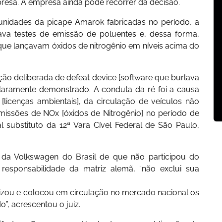
presa. A empresa ainda pode recorrer da decisão.
nidades da picape Amarok fabricadas no período, a
va testes de emissão de poluentes e, dessa forma,
que lançavam óxidos de nitrogênio em níveis acima do
ção deliberada de defeat device [software que burlava
 claramente demonstrado. A conduta da ré foi a causa
licenças ambientais], da circulação de veículos não
issões de NOx [óxidos de Nitrogênio] no período de
al substituto da 12ª Vara Cível Federal de São Paulo,
da Volkswagen do Brasil de que não participou do
responsabilidade da matriz alemã, “não exclui sua
lizou e colocou em circulação no mercado nacional os
”, acrescentou o juiz.