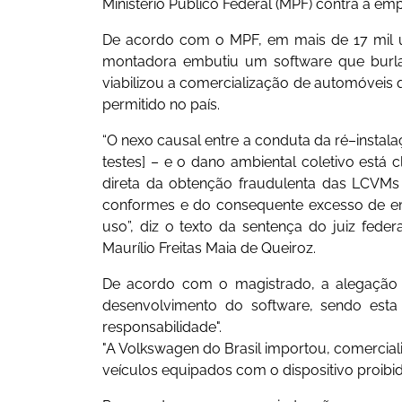
Ministério Público Federal (MPF) contra a em
De acordo com o MPF, em mais de 17 mil u
montadora embutiu um software que burla
viabilizou a comercialização de automóveis 
permitido no país.
“O nexo causal entre a conduta da ré–instala
testes] – e o dano ambiental coletivo está
direta da obtenção fraudulenta das LCVMs [
conformes e do consequente excesso de em
uso”, diz o texto da sentença do juiz feder
Maurílio Freitas Maia de Queiroz.
De acordo com o magistrado, a alegação 
desenvolvimento do software, sendo esta 
responsabilidade".
"A Volkswagen do Brasil importou, comercia
veículos equipados com o dispositivo proibido