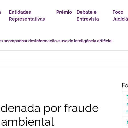
m
Entidades
Prêmio
Debate e
Foco
Representativas
Entrevista
Judiciá
r política para proteção de crianças e adolescentes contra conteúdo
Fo
denada por fraude
ambiental