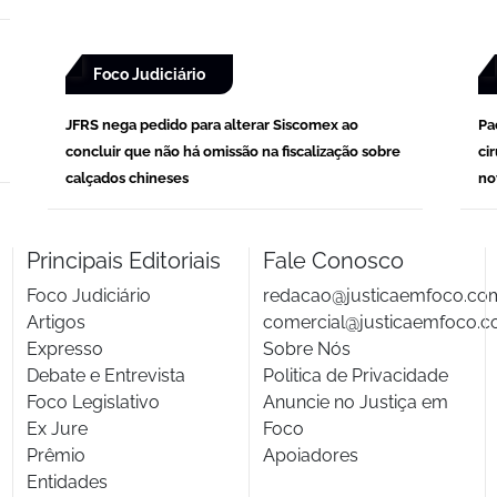
Foco Judiciário
JFRS nega pedido para alterar Siscomex ao
Pa
concluir que não há omissão na fiscalização sobre
ci
calçados chineses
no
Principais Editoriais
Fale Conosco
Foco Judiciário
redacao@justicaemfoco.co
Artigos
comercial@justicaemfoco.c
Expresso
Sobre Nós
Debate e Entrevista
Politica de Privacidade
Foco Legislativo
Anuncie no Justiça em
Ex Jure
Foco
Prêmio
Apoiadores
Entidades