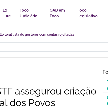
Ex
Foco
OAB em
Foco
Jure
Judiciário
Foco
Legislativo
astro Nacional para Pacientes com Doenças Raras é Medida de Justi
Fo
STF assegurou criação
al dos Povos