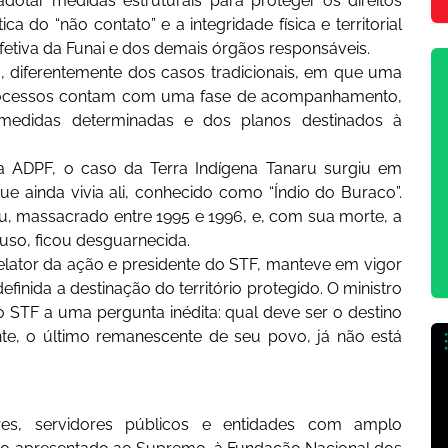
dotar medidas estruturais para proteger os direitos
a do “não contato” e a integridade física e territorial
etiva da Funai e dos demais órgãos responsáveis.
a, diferentemente dos casos tradicionais, em que uma
s processos contam com uma fase de acompanhamento,
 medidas determinadas e dos planos destinados à
da ADPF, o caso da Terra Indígena Tanaru surgiu em
e ainda vivia ali, conhecido como “Índio do Buraco”.
u, massacrado entre 1995 e 1996, e, com sua morte, a
e uso, ficou desguarnecida.
relator da ação e presidente do STF, manteve em vigor
efinida a destinação do território protegido. O ministro
o STF a uma pergunta inédita: qual deve ser o destino
ante, o último remanescente de seu povo, já não está
res, servidores públicos e entidades com amplo