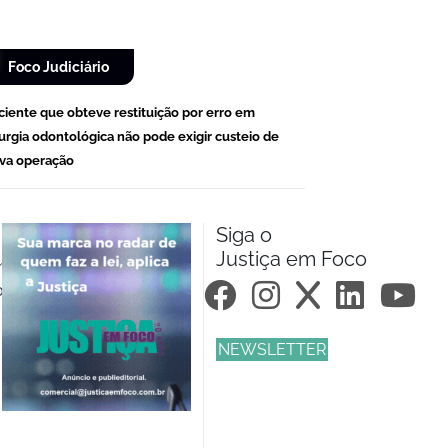
Foco Judiciário
ciente que obteve restituição por erro em
rurgia odontológica não pode exigir custeio de
va operação
Siga o
Justiça em Foco
m.br
om.br
NEWSLETTER