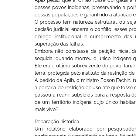
Apib pediu que a União fosse obrigada a a
desses povos indígenas, preservando a polític
dessas populações e garantindo a atuação ef
O processo tem natureza estrutural, ou sej
decisão judicial encerra o conflito, esse
diálogo institucional e cumprimento das
superação das falhas.
Embora não constasse da petição inicial 
seguida, quando morreu o único indígena qu
Ele era o último sobrevivente do povo Tanar
terra, protegida pelo instituto da restrição d
A pedido da Apib, o ministro Edson Fachin, 
a portaria de restrição de uso até que fosse d
passou a reunir subsídios para a resposta d
de um território indígena cujo único habit
mais vivo?
Reparação histórica
Um relatório elaborado por pesquisado