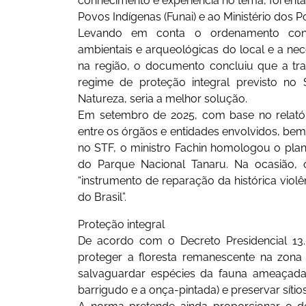
conhecimento e experiência no tema, foi en
Povos Indígenas (Funai) e ao Ministério dos P
Levando em conta o ordenamento constitu
ambientais e arqueológicas do local e a n
na região, o documento concluiu que a tra
regime de proteção integral previsto no
Natureza, seria a melhor solução.
Em setembro de 2025, com base no relatór
entre os órgãos e entidades envolvidos, bem
no STF, o ministro Fachin homologou o plan
do Parque Nacional Tanaru. Na ocasião, 
“instrumento de reparação da histórica violê
do Brasil”.
Proteção integral
De acordo com o Decreto Presidencial 13.
proteger a floresta remanescente na zona
salvaguardar espécies da fauna ameaçad
barrigudo e a onça-pintada) e preservar síti