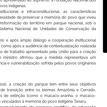
tão apresentado ao Supremo, à Fundação Nacional dos
ovos Indígenas.
cional e infraconstitucional, as características
ecessidade de preservar a memória do povo que viveu
nsformação do território em parque nacional, sob o
 Sistema Nacional de Unidades de Conservação da
io e após amplo diálogo e cooperação institucional
 como após a audiência de contextualização realizada
o de trabalho apresentado pela União para a criação
o ministro afirmou que a medida representava um
ncia e vulnerabilização sofrida pelos povos originários
016, a criação do parque tem entre seus objetivos
 de transição entre os biomas Amazônia e Cerrado,
as de extinção (como o macaco-aranha, o macaco-
os vinculados à memória do povo indígena Tanaru.