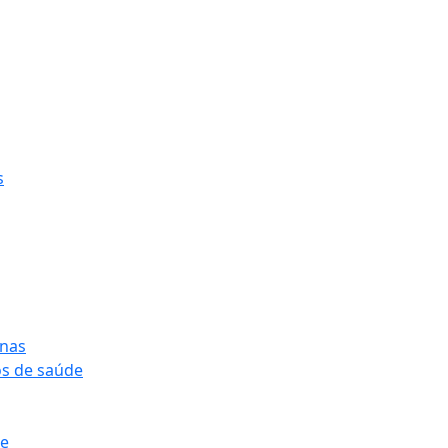
s
onas
os de saúde
pe