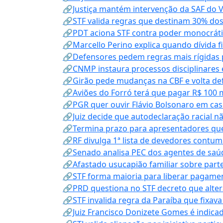
🔗Justiça mantém intervenção da SAF do 
🔗STF valida regras que destinam 30% dos
🔗PDT aciona STF contra poder monocráti
🔗Marcello Perino explica quando dívida f
🔗Defensores pedem regras mais rígidas p
🔗CNMP instaura processos disciplinares
🔗Girão pede mudanças na CBF e volta defe
🔗Aviões do Forró terá que pagar R$ 100 
🔗PGR quer ouvir Flávio Bolsonaro em cas
🔗Juiz decide que autodeclaração racial nã
🔗Termina prazo para apresentadores que
🔗RF divulga 1ª lista de devedores contum
🔗Senado analisa PEC dos agentes de saúd
🔗Afastado usucapião familiar sobre parte
🔗STF forma maioria para liberar pagamen
🔗PRD questiona no STF decreto que alter
🔗STF invalida regra da Paraíba que fixa
🔗Juiz Francisco Donizete Gomes é indic