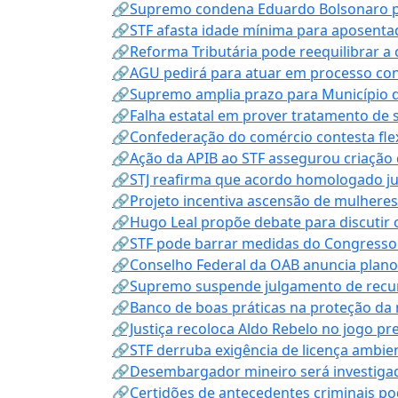
🔗Supremo condena Eduardo Bolsonaro por 
🔗STF afasta idade mínima para aposentad
🔗Reforma Tributária pode reequilibrar a
🔗AGU pedirá para atuar em processo con
🔗Supremo amplia prazo para Município d
🔗Falha estatal em prover tratamento de 
🔗Confederação do comércio contesta fle
🔗Ação da APIB ao STF assegurou criação 
🔗STJ reafirma que acordo homologado ju
🔗Projeto incentiva ascensão de mulheres
🔗Hugo Leal propõe debate para discutir o
🔗STF pode barrar medidas do Congresso 
🔗Conselho Federal da OAB anuncia plano na
🔗Supremo suspende julgamento de recur
🔗Banco de boas práticas na proteção da
🔗Justiça recoloca Aldo Rebelo no jogo pr
🔗STF derruba exigência de licença ambien
🔗Desembargador mineiro será investigad
🔗Certidões de antecedentes criminais po