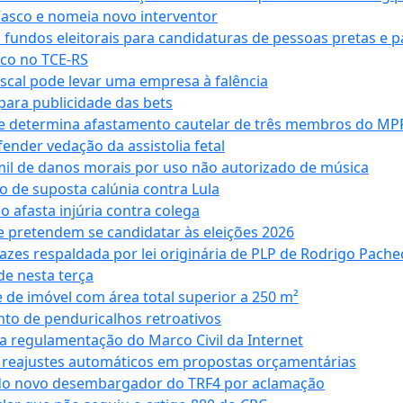
Vasco e nomeia novo interventor
 fundos eleitorais para candidaturas de pessoas pretas e 
co no TCE-RS
iscal pode levar uma empresa à falência
ara publicidade das bets
 e determina afastamento cautelar de três membros do MP
nder vedação da assistolia fetal
mil de danos morais por uso não autorizado de música
o de suposta calúnia contra Lula
o afasta injúria contra colega
 pretendem se candidatar às eleições 2026
azes respaldada por lei originária de PLP de Rodrigo Pache
e nesta terça
 de imóvel com área total superior a 250 m²
to de penduricalhos retroativos
a regulamentação do Marco Civil da Internet
va reajustes automáticos em propostas orçamentárias
ado novo desembargador do TRF4 por aclamação