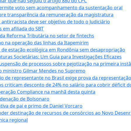
cular que não seguiu o artigo 880 do CPC
permite voto sem acompanhamento da sustentação oral
obre transparência da remuneração da magistratura
antirracista deve ser objetivo de todo o Judiciário
s em afiliada do SBT
da Reforma Tributária no setor de fintechs
o na operação das linhas da Itapemirim
ão de estação ecológica em Rondônia sem desapropriação
ras Societárias: Um Guia para Investigações Eficazes
spensão de processos sobre pejotização na primeira instâ
l do ministro Gilmar Mendes no Supremo
o de representante no Brasil exige prova da representaçã
riticam desconto de 24% no salário para cobrir déficit do
Operação Compliance na manhã desta quinta
ndenação de Bolsonaro
iva de pai e primo de Daniel Vorcaro
der destinação de recursos de consórcios ao Novo Desenro
mica regional