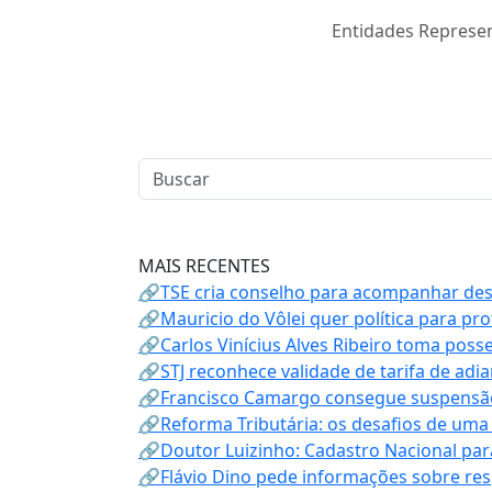
Entidades Represen
MAIS RECENTES
🔗TSE cria conselho para acompanhar desin
🔗Mauricio do Vôlei quer política para p
🔗Carlos Vinícius Alves Ribeiro toma poss
🔗STJ reconhece validade de tarifa de adi
🔗Francisco Camargo consegue suspensão
🔗Reforma Tributária: os desafios de uma
🔗Doutor Luizinho: Cadastro Nacional par
🔗Flávio Dino pede informações sobre re