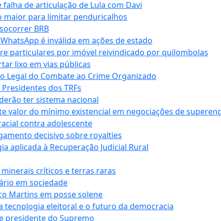
falha de articulação de Lula com Davi
 maior para limitar penduricalhos
 socorrer BRB
r WhatsApp é inválida em ações de estado
tre particulares por imóvel reivindicado por quilombolas
r lixo em vias públicas
co Legal do Combate ao Crime Organizado
e Presidentes dos TRFs
erão ter sistema nacional
te valor do mínimo existencial em negociações de superen
 racial contra adolescente
lgamento decisivo sobre royalties
a aplicada à Recuperação Judicial Rural
inerais críticos e terras raras
nário em sociedade
co Martins em posse solene
 tecnologia eleitoral e o futuro da democracia
te presidente do Supremo