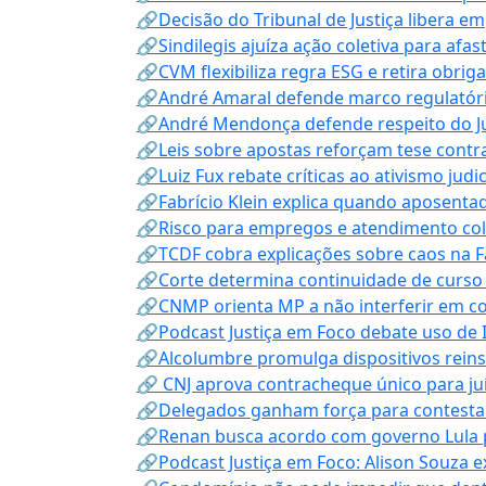
🔗Decisão do Tribunal de Justiça libera 
🔗Sindilegis ajuíza ação coletiva para afa
🔗CVM flexibiliza regra ESG e retira obrig
🔗André Amaral defende marco regulatório 
🔗André Mendonça defende respeito do Judi
🔗Leis sobre apostas reforçam tese contra
🔗Luiz Fux rebate críticas ao ativismo judi
🔗Fabrício Klein explica quando aposenta
🔗Risco para empregos e atendimento col
🔗TCDF cobra explicações sobre caos na F
🔗Corte determina continuidade de curso
🔗CNMP orienta MP a não interferir em co
🔗Podcast Justiça em Foco debate uso de IA
🔗Alcolumbre promulga dispositivos rein
🔗 CNJ aprova contracheque único para juí
🔗Delegados ganham força para contestar 
🔗Renan busca acordo com governo Lula p
🔗Podcast Justiça em Foco: Alison Souza e