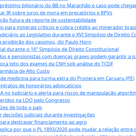
empréstimo bilionário do BB no Maranhão e caso pode chega
star IR sobre juros de mora em precatórios e RPVs
ação futura de reporte de sustentabilidade
para minerais críticos e cobra crédito ao minerador brasi
ciário ao Legislativo durante o XVI Simpósio de Direito Co
 proibição dos cassinos, diz Paulo Horn
cial durante o 16º Simpósio de Direito Constitucional
dos e pensionistas com doenças graves podem garantir a i
oca teto dos exames da CNH sob análise do TCDF
armácia de Alto Custo
 de medicina para turma extra do Pronera em Caruaru (PE)
ntratos de honorários advocatícios
 no Judiciário e alerta para riscos de manipulação algorít
seridos na LDO pelo Congresso
zes de todo o país
decisões judiciais durante investigações
ara destravar financiamento ao agro
xplica por que o PL 1893/2026 pode mudar a relação entre 