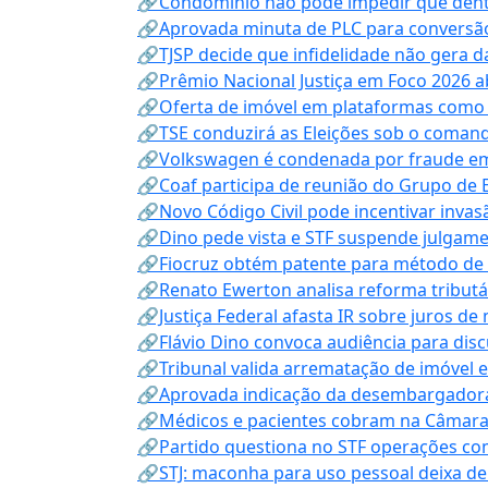
🔗Condomínio não pode impedir que dentis
🔗Aprovada minuta de PLC para conversão
🔗TJSP decide que infidelidade não gera 
🔗Prêmio Nacional Justiça em Foco 2026 a
🔗Oferta de imóvel em plataformas como
🔗TSE conduzirá as Eleições sob o coma
🔗Volkswagen é condenada por fraude e
🔗Coaf participa de reunião do Grupo de 
🔗Novo Código Civil pode incentivar invas
🔗Dino pede vista e STF suspende julgame
🔗Fiocruz obtém patente para método de t
🔗Renato Ewerton analisa reforma tributár
🔗Justiça Federal afasta IR sobre juros de
🔗Flávio Dino convoca audiência para discu
🔗Tribunal valida arrematação de imóvel 
🔗Aprovada indicação da desembargadora
🔗Médicos e pacientes cobram na Câmara a
🔗Partido questiona no STF operações co
🔗STJ: maconha para uso pessoal deixa de