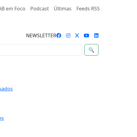
AB em Foco
Podcast
Últimas
Feeds RSS
NEWSLETTER
🔍
quados
es