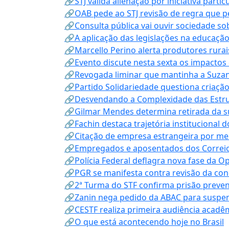
🔗STJ valida alienação por iniciativa parti
🔗OAB pede ao STJ revisão de regra que 
🔗Consulta pública vai ouvir sociedade s
🔗A aplicação das legislações na educação 
🔗Marcello Perino alerta produtores rurai
🔗Evento discute nesta sexta os impactos 
🔗Revogada liminar que mantinha a Suzan
🔗Partido Solidariedade questiona criaç
🔗Desvendando a Complexidade das Estrutu
🔗Gilmar Mendes determina retirada da su
🔗Fachin destaca trajetória instituciona
🔗Citação de empresa estrangeira por mei
🔗Empregados e aposentados dos Correios c
🔗Polícia Federal deflagra nova fase da 
🔗PGR se manifesta contra revisão da co
🔗2ª Turma do STF confirma prisão prevent
🔗Zanin nega pedido da ABAC para suspen
🔗CESTF realiza primeira audiência acadê
🔗O que está acontecendo hoje no Brasil