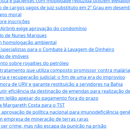
ta e pacientes com mobilidade reduzida utilizem elevado
 de cargos vagos de juiz substituto em 2º Grau em desem
dano moral
bre inscrições
 Airbnb exige aprovação do condomínio
ndo de Nunes Marques
m homologação ambiental
Especialistas para o Combate à Lavagem de Dinheiro
ão de imóveis
nto sobre royalties do petróleo
ratamento que utiliza composto promissor contra malária 
ia e recuperação judicial: o fim de uma era do improviso
 mora de URV e garante restituição a servidores na Bahia
tir eficiência da destinação de emendas para realização de 
em leilão apesar do pagamento fora do prazo
 Margareth Costa para o TST
provação de política nacional para imunodeficiência gené
m empresa de mineração de terras raras
 ser crime, mas não escapa da punição na prisão