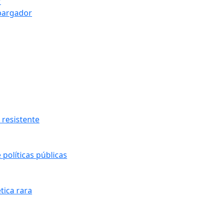
r
bargador
resistente
políticas públicas
tica rara