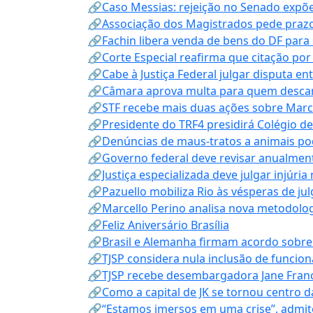
🔗Caso Messias: rejeição no Senado expõe 
🔗Associação dos Magistrados pede prazo
🔗Fachin libera venda de bens do DF para
🔗Corte Especial reafirma que citação po
🔗Cabe à Justiça Federal julgar disputa en
🔗Câmara aprova multa para quem descarta
🔗STF recebe mais duas ações sobre Mar
🔗Presidente do TRF4 presidirá Colégio d
🔗Denúncias de maus-tratos a animais pod
🔗Governo federal deve revisar anualmen
🔗Justiça especializada deve julgar injúria
🔗Pazuello mobiliza Rio às vésperas de ju
🔗Marcello Perino analisa nova metodologi
🔗Feliz Aniversário Brasília
🔗Brasil e Alemanha firmam acordo sobre m
🔗TJSP considera nula inclusão de funcio
🔗TJSP recebe desembargadora Jane Fran
🔗Como a capital de JK se tornou centro da
🔗“Estamos imersos em uma crise”, admi