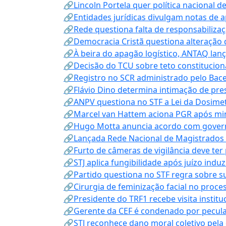
🔗Lincoln Portela quer política nacional d
🔗Entidades jurídicas divulgam notas de 
🔗Rede questiona falta de responsabiliza
🔗Democracia Cristã questiona alteração
🔗À beira do apagão logístico, ANTAQ lanç
🔗Decisão do TCU sobre teto constitucional
🔗Registro no SCR administrado pelo Bace
🔗Flávio Dino determina intimação de pre
🔗ANPV questiona no STF a Lei da Dosimet
🔗Marcel van Hattem aciona PGR após mini
🔗Hugo Motta anuncia acordo com governo
🔗Lançada Rede Nacional de Magistrados 
🔗Furto de câmeras de vigilância deve ter
🔗STJ aplica fungibilidade após juízo indu
🔗Partido questiona no STF regra sobre s
🔗Cirurgia de feminização facial no proce
🔗Presidente do TRF1 recebe visita instit
🔗Gerente da CEF é condenado por pecula
🔗STJ reconhece dano moral coletivo pela