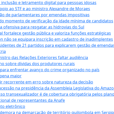
e inclusão e letramento digital para pessoas idosas
apoio ao STF e ao ministro Alexandre de Moraes
ção de parlamentares por emendas impositivas
 do momento de verificação da idade mínima de candidatos
a ofensiva para resgatar as hidrovias do Sul
 fortalece gestão pública e valoriza funções estratégicas
n não se equipara inscrição em cadastro de inadimplentes
sidentes de 21 partidos para explicarem gestão de emenda
ria
stro das Relações Exteriores faltar audiência
 sobre dívidas dos produtores rurais
para enfrentar avanço do crime organizado no país
 pena maior
zir recorrente em erro sobre natureza da decisão
ucessão na presidência da Assembleia Legislativa do Amaz
sso transexualizador é de cobertura obrigatória pelos plan
ucional de representantes da Anafe
to eletrônico
 demora na demarcação de território quilombola em Sergi