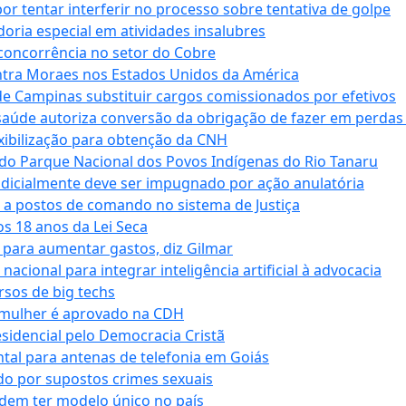
tentar interferir no processo sobre tentativa de golpe
oria especial em atividades insalubres
 concorrência no setor do Cobre
tra Moraes nos Estados Unidos da América
e Campinas substituir cargos comissionados por efetivos
saúde autoriza conversão da obrigação de fazer em perdas
xibilização para obtenção da CNH
do Parque Nacional dos Povos Indígenas do Rio Tanaru
dicialmente deve ser impugnado por ação anulatória
 a postos de comando no sistema de Justiça
s 18 anos da Lei Seca
para aumentar gastos, diz Gilmar
cional para integrar inteligência artificial à advocacia
sos de big techs
 mulher é aprovado na CDH
esidencial pelo Democracia Cristã
tal para antenas de telefonia em Goiás
o por supostos crimes sexuais
dem ter modelo único no país