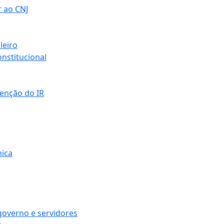
r ao CNJ
leiro
nstitucional
senção do IR
mica
governo e servidores