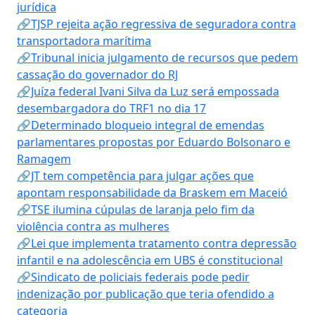
jurídica
🔗TJSP rejeita ação regressiva de seguradora contra
transportadora marítima
🔗Tribunal inicia julgamento de recursos que pedem
cassação do governador do RJ
🔗Juíza federal Ivani Silva da Luz será empossada
desembargadora do TRF1 no dia 17
🔗Determinado bloqueio integral de emendas
parlamentares propostas por Eduardo Bolsonaro e
Ramagem
🔗JT tem competência para julgar ações que
apontam responsabilidade da Braskem em Maceió
🔗TSE ilumina cúpulas de laranja pelo fim da
violência contra as mulheres
🔗Lei que implementa tratamento contra depressão
infantil e na adolescência em UBS é constitucional
🔗Sindicato de policiais federais pode pedir
indenização por publicação que teria ofendido a
categoria