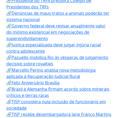
🔗Presidente do TRF4 presidirá Colégio de
Presidentes dos TRFs
🔗Denúncias de maus-tratos a animais poderão ter
sistema nacional
🔗Governo federal deve revisar anualmente valor
do mínimo existencial em negociações de
superendividamento
🔗Justiça especializada deve julgar injúria racial
contra adolescente
🔗Pazuello mobiliza Rio às vésperas de julgamento
decisivo sobre royalties
🔗Marcello Perino analisa nova metodologia
aplicada à Recuperação Judicial Rural
🔗Feliz Aniversário Brasília
🔗Brasil e Alemanha firmam acordo sobre minerais
críticos e terras raras
🔗TJSP considera nula inclusão de funcionário em
sociedade
🔗TJSP recebe desembargadora Jane Franco Martins