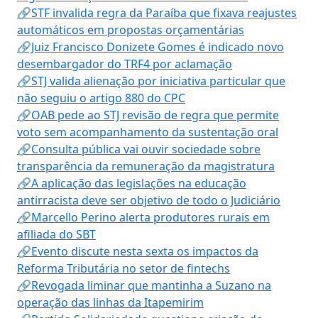
🔗STF invalida regra da Paraíba que fixava reajustes
automáticos em propostas orçamentárias
🔗Juiz Francisco Donizete Gomes é indicado novo
desembargador do TRF4 por aclamação
🔗STJ valida alienação por iniciativa particular que
não seguiu o artigo 880 do CPC
🔗OAB pede ao STJ revisão de regra que permite
voto sem acompanhamento da sustentação oral
🔗Consulta pública vai ouvir sociedade sobre
transparência da remuneração da magistratura
🔗A aplicação das legislações na educação
antirracista deve ser objetivo de todo o Judiciário
🔗Marcello Perino alerta produtores rurais em
afiliada do SBT
🔗Evento discute nesta sexta os impactos da
Reforma Tributária no setor de fintechs
🔗Revogada liminar que mantinha a Suzano na
operação das linhas da Itapemirim