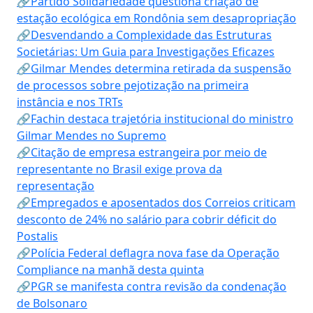
🔗Partido Solidariedade questiona criação de
estação ecológica em Rondônia sem desapropriação
🔗Desvendando a Complexidade das Estruturas
Societárias: Um Guia para Investigações Eficazes
🔗Gilmar Mendes determina retirada da suspensão
de processos sobre pejotização na primeira
instância e nos TRTs
🔗Fachin destaca trajetória institucional do ministro
Gilmar Mendes no Supremo
🔗Citação de empresa estrangeira por meio de
representante no Brasil exige prova da
representação
🔗Empregados e aposentados dos Correios criticam
desconto de 24% no salário para cobrir déficit do
Postalis
🔗Polícia Federal deflagra nova fase da Operação
Compliance na manhã desta quinta
🔗PGR se manifesta contra revisão da condenação
de Bolsonaro