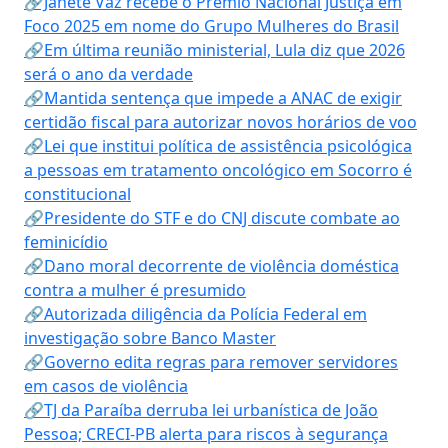
🔗Janete Vaz recebe o Prêmio Nacional Justiça em
Foco 2025 em nome do Grupo Mulheres do Brasil
🔗Em última reunião ministerial, Lula diz que 2026
será o ano da verdade
🔗Mantida sentença que impede a ANAC de exigir
certidão fiscal para autorizar novos horários de voo
🔗Lei que institui política de assistência psicológica
a pessoas em tratamento oncológico em Socorro é
constitucional
🔗Presidente do STF e do CNJ discute combate ao
feminicídio
🔗Dano moral decorrente de violência doméstica
contra a mulher é presumido
🔗Autorizada diligência da Polícia Federal em
investigação sobre Banco Master
🔗Governo edita regras para remover servidores
em casos de violência
🔗TJ da Paraíba derruba lei urbanística de João
Pessoa; CRECI-PB alerta para riscos à segurança