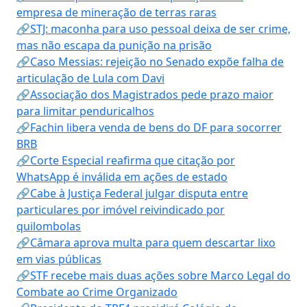
empresa de mineração de terras raras
🔗STJ: maconha para uso pessoal deixa de ser crime,
mas não escapa da punição na prisão
🔗Caso Messias: rejeição no Senado expõe falha de
articulação de Lula com Davi
🔗Associação dos Magistrados pede prazo maior
para limitar penduricalhos
🔗Fachin libera venda de bens do DF para socorrer
BRB
🔗Corte Especial reafirma que citação por
WhatsApp é inválida em ações de estado
🔗Cabe à Justiça Federal julgar disputa entre
particulares por imóvel reivindicado por
quilombolas
🔗Câmara aprova multa para quem descartar lixo
em vias públicas
🔗STF recebe mais duas ações sobre Marco Legal do
Combate ao Crime Organizado