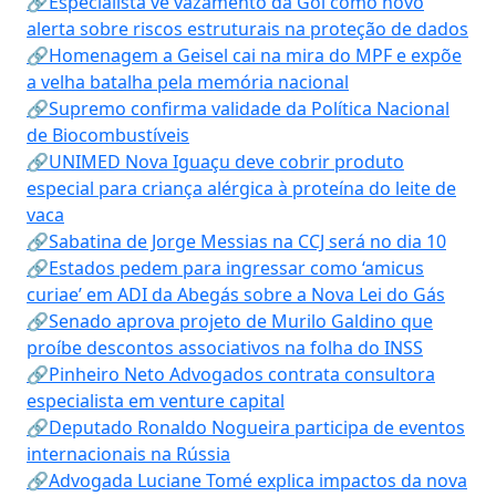
🔗Especialista vê vazamento da Gol como novo
alerta sobre riscos estruturais na proteção de dados
🔗Homenagem a Geisel cai na mira do MPF e expõe
a velha batalha pela memória nacional
🔗Supremo confirma validade da Política Nacional
de Biocombustíveis
🔗UNIMED Nova Iguaçu deve cobrir produto
especial para criança alérgica à proteína do leite de
vaca
🔗Sabatina de Jorge Messias na CCJ será no dia 10
🔗Estados pedem para ingressar como ‘amicus
curiae’ em ADI da Abegás sobre a Nova Lei do Gás
🔗Senado aprova projeto de Murilo Galdino que
proíbe descontos associativos na folha do INSS
🔗Pinheiro Neto Advogados contrata consultora
especialista em venture capital
🔗Deputado Ronaldo Nogueira participa de eventos
internacionais na Rússia
🔗Advogada Luciane Tomé explica impactos da nova