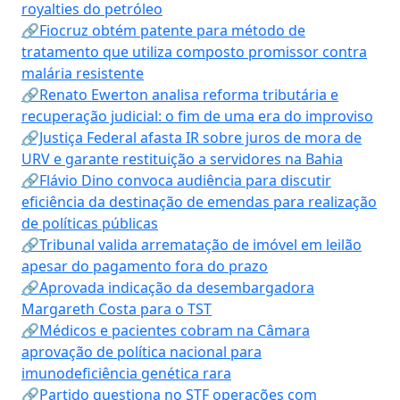
royalties do petróleo
🔗Fiocruz obtém patente para método de
tratamento que utiliza composto promissor contra
malária resistente
🔗Renato Ewerton analisa reforma tributária e
recuperação judicial: o fim de uma era do improviso
🔗Justiça Federal afasta IR sobre juros de mora de
URV e garante restituição a servidores na Bahia
🔗Flávio Dino convoca audiência para discutir
eficiência da destinação de emendas para realização
de políticas públicas
🔗Tribunal valida arrematação de imóvel em leilão
apesar do pagamento fora do prazo
🔗Aprovada indicação da desembargadora
Margareth Costa para o TST
🔗Médicos e pacientes cobram na Câmara
aprovação de política nacional para
imunodeficiência genética rara
🔗Partido questiona no STF operações com