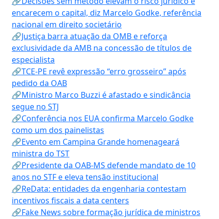
🔗Decisões sem método elevam o risco jurídico e
encarecem o capital, diz Marcelo Godke, referência
nacional em direito societário
🔗Justiça barra atuação da OMB e reforça
exclusividade da AMB na concessão de títulos de
especialista
🔗TCE-PE revê expressão “erro grosseiro” após
pedido da OAB
🔗Ministro Marco Buzzi é afastado e sindicância
segue no STJ
🔗Conferência nos EUA confirma Marcelo Godke
como um dos painelistas
🔗Evento em Campina Grande homenageará
ministra do TST
🔗Presidente da OAB-MS defende mandato de 10
anos no STF e eleva tensão institucional
🔗ReData: entidades da engenharia contestam
incentivos fiscais a data centers
🔗Fake News sobre formação jurídica de ministros