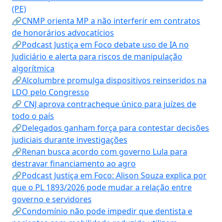
(PE)
🔗CNMP orienta MP a não interferir em contratos
de honorários advocatícios
🔗Podcast Justiça em Foco debate uso de IA no
Judiciário e alerta para riscos de manipulação
algorítmica
🔗Alcolumbre promulga dispositivos reinseridos na
LDO pelo Congresso
🔗 CNJ aprova contracheque único para juízes de
todo o país
🔗Delegados ganham força para contestar decisões
judiciais durante investigações
🔗Renan busca acordo com governo Lula para
destravar financiamento ao agro
🔗Podcast Justiça em Foco: Alison Souza explica por
que o PL 1893/2026 pode mudar a relação entre
governo e servidores
🔗Condomínio não pode impedir que dentista e