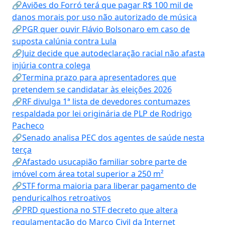
🔗Aviões do Forró terá que pagar R$ 100 mil de
danos morais por uso não autorizado de música
🔗PGR quer ouvir Flávio Bolsonaro em caso de
suposta calúnia contra Lula
🔗Juiz decide que autodeclaração racial não afasta
injúria contra colega
🔗Termina prazo para apresentadores que
pretendem se candidatar às eleições 2026
🔗RF divulga 1ª lista de devedores contumazes
respaldada por lei originária de PLP de Rodrigo
Pacheco
🔗Senado analisa PEC dos agentes de saúde nesta
terça
🔗Afastado usucapião familiar sobre parte de
imóvel com área total superior a 250 m²
🔗STF forma maioria para liberar pagamento de
penduricalhos retroativos
🔗PRD questiona no STF decreto que altera
regulamentação do Marco Civil da Internet