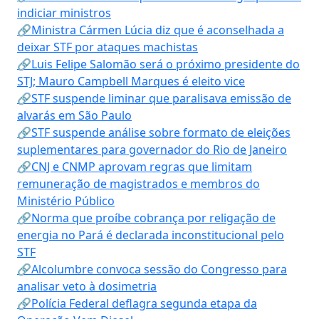
indiciar ministros
🔗Ministra Cármen Lúcia diz que é aconselhada a
deixar STF por ataques machistas
🔗Luis Felipe Salomão será o próximo presidente do
STJ; Mauro Campbell Marques é eleito vice
🔗STF suspende liminar que paralisava emissão de
alvarás em São Paulo
🔗STF suspende análise sobre formato de eleições
suplementares para governador do Rio de Janeiro
🔗CNJ e CNMP aprovam regras que limitam
remuneração de magistrados e membros do
Ministério Público
🔗Norma que proíbe cobrança por religação de
energia no Pará é declarada inconstitucional pelo
STF
🔗Alcolumbre convoca sessão do Congresso para
analisar veto à dosimetria
🔗Polícia Federal deflagra segunda etapa da