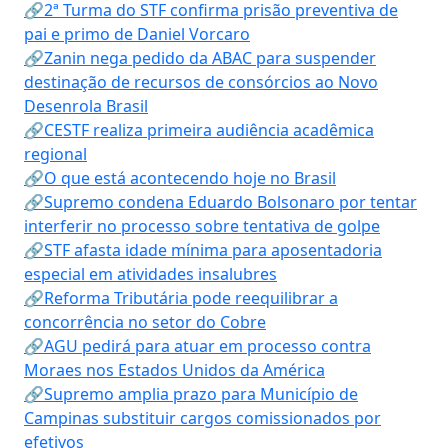
🔗2ª Turma do STF confirma prisão preventiva de
pai e primo de Daniel Vorcaro
🔗Zanin nega pedido da ABAC para suspender
destinação de recursos de consórcios ao Novo
Desenrola Brasil
🔗CESTF realiza primeira audiência acadêmica
regional
🔗O que está acontecendo hoje no Brasil
🔗Supremo condena Eduardo Bolsonaro por tentar
interferir no processo sobre tentativa de golpe
🔗STF afasta idade mínima para aposentadoria
especial em atividades insalubres
🔗Reforma Tributária pode reequilibrar a
concorrência no setor do Cobre
🔗AGU pedirá para atuar em processo contra
Moraes nos Estados Unidos da América
🔗Supremo amplia prazo para Município de
Campinas substituir cargos comissionados por
efetivos