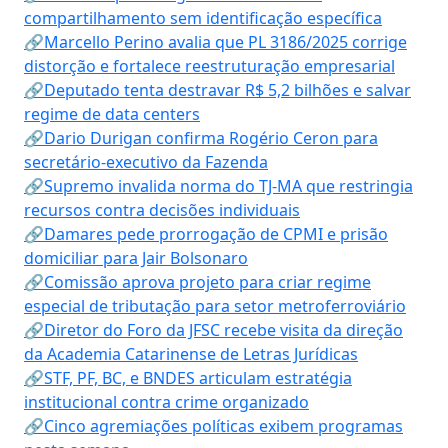
compartilhamento sem identificação específica
🔗Marcello Perino avalia que PL 3186/2025 corrige
distorção e fortalece reestruturação empresarial
🔗Deputado tenta destravar R$ 5,2 bilhões e salvar
regime de data centers
🔗Dario Durigan confirma Rogério Ceron para
secretário-executivo da Fazenda
🔗Supremo invalida norma do TJ-MA que restringia
recursos contra decisões individuais
🔗Damares pede prorrogação de CPMI e prisão
domiciliar para Jair Bolsonaro
🔗Comissão aprova projeto para criar regime
especial de tributação para setor metroferroviário
🔗Diretor do Foro da JFSC recebe visita da direção
da Academia Catarinense de Letras Jurídicas
🔗STF, PF, BC, e BNDES articulam estratégia
institucional contra crime organizado
🔗Cinco agremiações políticas exibem programas