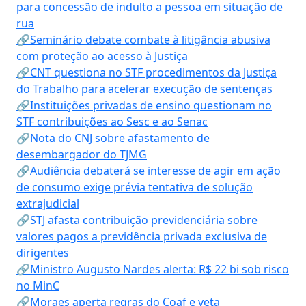
para concessão de indulto a pessoa em situação de
rua
🔗Seminário debate combate à litigância abusiva
com proteção ao acesso à Justiça
🔗CNT questiona no STF procedimentos da Justiça
do Trabalho para acelerar execução de sentenças
🔗Instituições privadas de ensino questionam no
STF contribuições ao Sesc e ao Senac
🔗Nota do CNJ sobre afastamento de
desembargador do TJMG
🔗Audiência debaterá se interesse de agir em ação
de consumo exige prévia tentativa de solução
extrajudicial
🔗STJ afasta contribuição previdenciária sobre
valores pagos a previdência privada exclusiva de
dirigentes
🔗Ministro Augusto Nardes alerta: R$ 22 bi sob risco
no MinC
🔗Moraes aperta regras do Coaf e veta