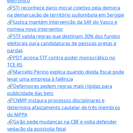
eletrônico
🔗STJ reconhece dano moral coletivo pela demora
na demarcação de território quilombola em Sergipe
🔗Justiça mantém intervenção da SAF do Vasco e
nomeia novo interventor
🔗STF valida regras que destinam 30% dos fundos
eleitorais para candidaturas de pessoas pretas e
pardas
🔗PDT aciona STF contra poder monocrático no
TCE-RS
🔗Marcello Perino explica quando dívida fiscal pode
levar uma empresa à falência
🔗Defensores pedem regras mais rígidas para
publicidade das bets
🔗CNMP instaura processos disciplinares e
determina afastamento cautelar de três membros
do MPPA
🔗Girão pede mudanças na CBF e volta defender
vedação da assistolia fetal