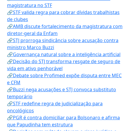
magistratura no STF
🔗STF valida regra para cobrar dívidas trabalhistas
de clubes
🔗AMB discute fortalecimento da magistratura com
diretor-geral da Enfam
🔗STJ prorroga sindicância sobre acusação contra
ministro Marco Buzzi
🔗Governança natural sobre a inteligência artificial
🔗Decisão do STJ transforma resgate de seguro de
vida em ativo penhorável
🔗Debate sobre Profimed expõe disputa entre MEC
e CFM
🔗Buzzi nega acusações e STJ convoca substituto
temporário
🔗STF redefine regra de judicialização para
oncológicos
🔗PGR é contra domiciliar para Bolsonaro e afirma
que Papudinha tem estrutura