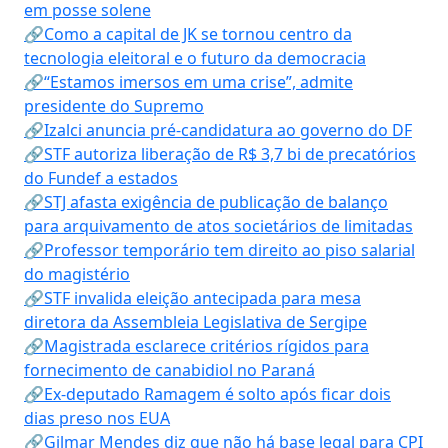
em posse solene
🔗Como a capital de JK se tornou centro da
tecnologia eleitoral e o futuro da democracia
🔗“Estamos imersos em uma crise”, admite
presidente do Supremo
🔗Izalci anuncia pré-candidatura ao governo do DF
🔗STF autoriza liberação de R$ 3,7 bi de precatórios
do Fundef a estados
🔗STJ afasta exigência de publicação de balanço
para arquivamento de atos societários de limitadas
🔗Professor temporário tem direito ao piso salarial
do magistério
🔗STF invalida eleição antecipada para mesa
diretora da Assembleia Legislativa de Sergipe
🔗Magistrada esclarece critérios rígidos para
fornecimento de canabidiol no Paraná
🔗Ex-deputado Ramagem é solto após ficar dois
dias preso nos EUA
🔗Gilmar Mendes diz que não há base legal para CPI