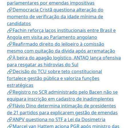
parlamentares por emendas impositivas
🔗Democracia Cristã questiona alteração do
momento de verificação da idade mínima de
candidatos
🔗Fachin reforça laços institucionais entre Brasil e
Angola em visita ao Parlamento angolano
🔗Reafirmado direito do leiloeiro à comissão
mesmo com quitação da dívida após arrematação
🔗À beira do apagão logístico, ANTAQ lança ofensiva
para resgatar as hidrovias do Sul
🔗Decisão do TCU sobre teto constitucional
fortalece gestão pública e valoriza funções
estratégicas
🔗Registro no SCR administrado pelo Bacen não se
equipara inscrição em cadastro de inadimplentes
🔗Flávio Dino determina intimação de presidentes
de 21 partidos para explicarem gestão de emendas
🔗ANPV questiona no STF a Lei da Dosimetria
🔗Marcel van Hattem aciona PGR após ministro das