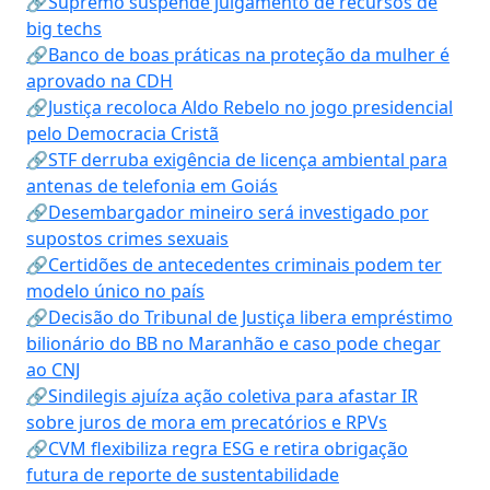
🔗Supremo suspende julgamento de recursos de
big techs
🔗Banco de boas práticas na proteção da mulher é
aprovado na CDH
🔗Justiça recoloca Aldo Rebelo no jogo presidencial
pelo Democracia Cristã
🔗STF derruba exigência de licença ambiental para
antenas de telefonia em Goiás
🔗Desembargador mineiro será investigado por
supostos crimes sexuais
🔗Certidões de antecedentes criminais podem ter
modelo único no país
🔗Decisão do Tribunal de Justiça libera empréstimo
bilionário do BB no Maranhão e caso pode chegar
ao CNJ
🔗Sindilegis ajuíza ação coletiva para afastar IR
sobre juros de mora em precatórios e RPVs
🔗CVM flexibiliza regra ESG e retira obrigação
futura de reporte de sustentabilidade