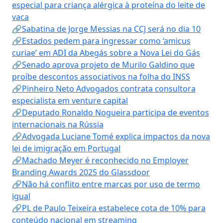
especial para criança alérgica à proteína do leite de
vaca
🔗Sabatina de Jorge Messias na CCJ será no dia 10
🔗Estados pedem para ingressar como ‘amicus
curiae’ em ADI da Abegás sobre a Nova Lei do Gás
🔗Senado aprova projeto de Murilo Galdino que
proíbe descontos associativos na folha do INSS
🔗Pinheiro Neto Advogados contrata consultora
especialista em venture capital
🔗Deputado Ronaldo Nogueira participa de eventos
internacionais na Rússia
🔗Advogada Luciane Tomé explica impactos da nova
lei de imigração em Portugal
🔗Machado Meyer é reconhecido no Employer
Branding Awards 2025 do Glassdoor
🔗Não há conflito entre marcas por uso de termo
igual
🔗PL de Paulo Teixeira estabelece cota de 10% para
conteúdo nacional em streaming