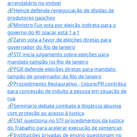
arrendatário no imóvel
🔗Heinze defende renegociação de dívidas de
produtores gaúchos
🔗Ministro Fux vota por eleição indireta para o
governo do RJ; placar está 1 a 1
🔗Zanin vota a favor de eleições diretas para
governador do Rio de Janeiro
🔗STF inicia julgamento sobre eleições para
mandato-tampão no Rio de Janeiro
🔗PGR defende eleições diretas para mandato-
tampão de governador do Rio de Janeiro
🔗Procedimento Restaurativo - Cejure/PR contribui
para concessão de indulto a pessoa em situação de
rua
🔗Seminário debate combate à litigância abusiva
com proteção ao acesso à Justiça
🔗CNT questiona no STF procedimentos da Justiça
do Trabalho para acelerar execução de sentenças
🔗Instituições privadas de ensino questionam no