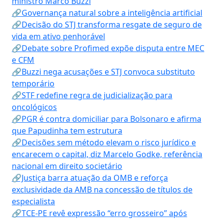
ministro Marco Buzzi
🔗Governança natural sobre a inteligência artificial
🔗Decisão do STJ transforma resgate de seguro de
vida em ativo penhorável
🔗Debate sobre Profimed expõe disputa entre MEC
e CFM
🔗Buzzi nega acusações e STJ convoca substituto
temporário
🔗STF redefine regra de judicialização para
oncológicos
🔗PGR é contra domiciliar para Bolsonaro e afirma
que Papudinha tem estrutura
🔗Decisões sem método elevam o risco jurídico e
encarecem o capital, diz Marcelo Godke, referência
nacional em direito societário
🔗Justiça barra atuação da OMB e reforça
exclusividade da AMB na concessão de títulos de
especialista
🔗TCE-PE revê expressão “erro grosseiro” após