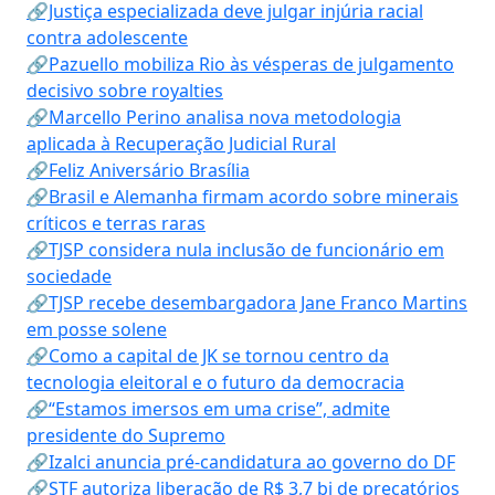
🔗Justiça especializada deve julgar injúria racial
contra adolescente
🔗Pazuello mobiliza Rio às vésperas de julgamento
decisivo sobre royalties
🔗Marcello Perino analisa nova metodologia
aplicada à Recuperação Judicial Rural
🔗Feliz Aniversário Brasília
🔗Brasil e Alemanha firmam acordo sobre minerais
críticos e terras raras
🔗TJSP considera nula inclusão de funcionário em
sociedade
🔗TJSP recebe desembargadora Jane Franco Martins
em posse solene
🔗Como a capital de JK se tornou centro da
tecnologia eleitoral e o futuro da democracia
🔗“Estamos imersos em uma crise”, admite
presidente do Supremo
🔗Izalci anuncia pré-candidatura ao governo do DF
🔗STF autoriza liberação de R$ 3,7 bi de precatórios