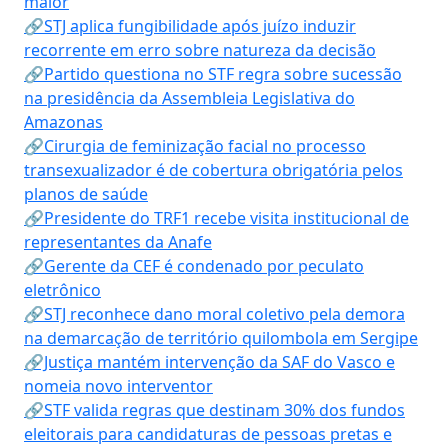
maior
🔗STJ aplica fungibilidade após juízo induzir
recorrente em erro sobre natureza da decisão
🔗Partido questiona no STF regra sobre sucessão
na presidência da Assembleia Legislativa do
Amazonas
🔗Cirurgia de feminização facial no processo
transexualizador é de cobertura obrigatória pelos
planos de saúde
🔗Presidente do TRF1 recebe visita institucional de
representantes da Anafe
🔗Gerente da CEF é condenado por peculato
eletrônico
🔗STJ reconhece dano moral coletivo pela demora
na demarcação de território quilombola em Sergipe
🔗Justiça mantém intervenção da SAF do Vasco e
nomeia novo interventor
🔗STF valida regras que destinam 30% dos fundos
eleitorais para candidaturas de pessoas pretas e