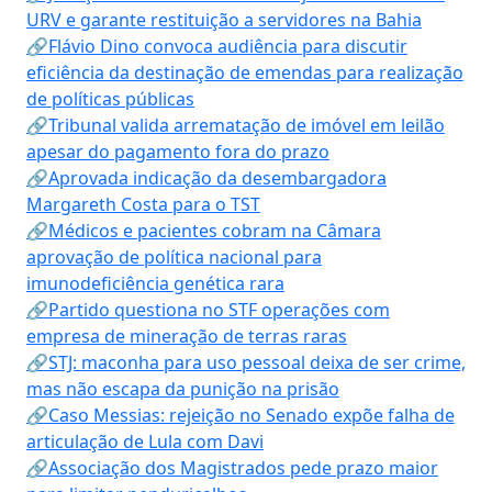
URV e garante restituição a servidores na Bahia
🔗Flávio Dino convoca audiência para discutir
eficiência da destinação de emendas para realização
de políticas públicas
🔗Tribunal valida arrematação de imóvel em leilão
apesar do pagamento fora do prazo
🔗Aprovada indicação da desembargadora
Margareth Costa para o TST
🔗Médicos e pacientes cobram na Câmara
aprovação de política nacional para
imunodeficiência genética rara
🔗Partido questiona no STF operações com
empresa de mineração de terras raras
🔗STJ: maconha para uso pessoal deixa de ser crime,
mas não escapa da punição na prisão
🔗Caso Messias: rejeição no Senado expõe falha de
articulação de Lula com Davi
🔗Associação dos Magistrados pede prazo maior