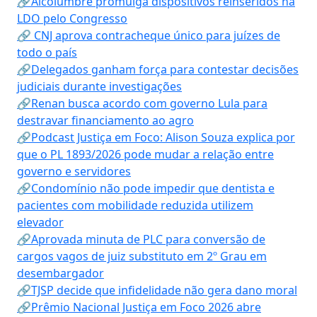
🔗Alcolumbre promulga dispositivos reinseridos na
LDO pelo Congresso
🔗 CNJ aprova contracheque único para juízes de
todo o país
🔗Delegados ganham força para contestar decisões
judiciais durante investigações
🔗Renan busca acordo com governo Lula para
destravar financiamento ao agro
🔗Podcast Justiça em Foco: Alison Souza explica por
que o PL 1893/2026 pode mudar a relação entre
governo e servidores
🔗Condomínio não pode impedir que dentista e
pacientes com mobilidade reduzida utilizem
elevador
🔗Aprovada minuta de PLC para conversão de
cargos vagos de juiz substituto em 2º Grau em
desembargador
🔗TJSP decide que infidelidade não gera dano moral
🔗Prêmio Nacional Justiça em Foco 2026 abre