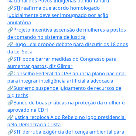
Nacional dos Povos Indígenas do Rio Tanaru
🔗STJ reafirma que acordo homologado
judicialmente deve ser impugnado por ação
anulatória
🔗Projeto incentiva ascensão de mulheres a postos
de comando no sistema de Justiça
🔗Hugo Leal propõe debate para discutir os 18 anos
da Lei Seca
🔗STF pode barrar medidas do Congresso para
aumentar gastos, diz Gilmar
🔗Conselho Federal da OAB anuncia plano nacional
para integrar inteligência artificial à advocacia
🔗Supremo suspende julgamento de recursos de
big techs
🔗Banco de boas práticas na proteção da mulher é
aprovado na CDH
🔗Justiça recoloca Aldo Rebelo no jogo presidencial
pelo Democracia Cristã
🔗STF derruba exigência de licença ambiental para