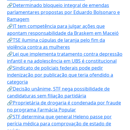
🔗Determinado bloqueio integral de emendas
parlamentares propostas por Eduardo Bolsonaro e
Ramagem
🔗JT tem competência para julgar ações que
apontam responsabilidade da Braskem em Maceió
🔗TSE ilumina cúpulas de laranja pelo fim da
violência contra as mulheres
🔗Lei que implementa tratamento contra depressão
infantil e na adolescência em UBS é constitucional
🔗Sindicato de policiais federais pode pedir
indenização por publicação que teria ofendido a
categoria
🔗Decisão unânime, STF nega possibilidade de
candidaturas sem filiação partidária
🔗Proprietária de drogaria é condenada por fraude
no programa Farmácia Popular
🔗STF determina que general Heleno passe por
perícia médica para comprovação de estado de