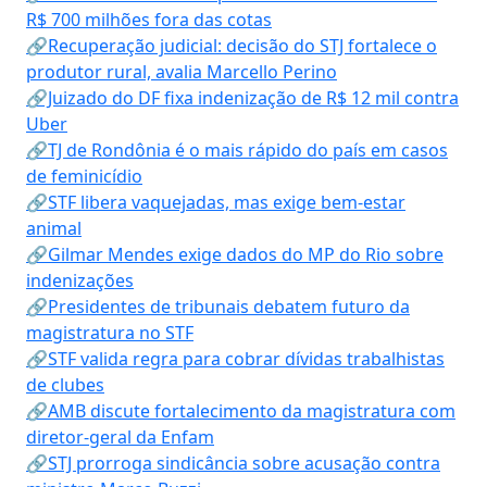
R$ 700 milhões fora das cotas
🔗Recuperação judicial: decisão do STJ fortalece o
produtor rural, avalia Marcello Perino
🔗Juizado do DF fixa indenização de R$ 12 mil contra
Uber
🔗TJ de Rondônia é o mais rápido do país em casos
de feminicídio
🔗STF libera vaquejadas, mas exige bem-estar
animal
🔗Gilmar Mendes exige dados do MP do Rio sobre
indenizações
🔗Presidentes de tribunais debatem futuro da
magistratura no STF
🔗STF valida regra para cobrar dívidas trabalhistas
de clubes
🔗AMB discute fortalecimento da magistratura com
diretor-geral da Enfam
🔗STJ prorroga sindicância sobre acusação contra