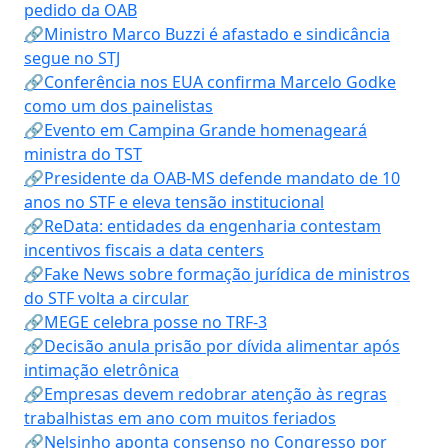
pedido da OAB
🔗Ministro Marco Buzzi é afastado e sindicância
segue no STJ
🔗Conferência nos EUA confirma Marcelo Godke
como um dos painelistas
🔗Evento em Campina Grande homenageará
ministra do TST
🔗Presidente da OAB-MS defende mandato de 10
anos no STF e eleva tensão institucional
🔗ReData: entidades da engenharia contestam
incentivos fiscais a data centers
🔗Fake News sobre formação jurídica de ministros
do STF volta a circular
🔗MEGE celebra posse no TRF-3
🔗Decisão anula prisão por dívida alimentar após
intimação eletrônica
🔗Empresas devem redobrar atenção às regras
trabalhistas em ano com muitos feriados
🔗Nelsinho aponta consenso no Congresso por