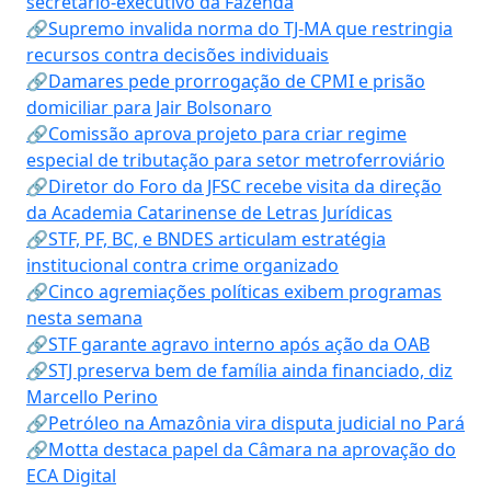
secretário-executivo da Fazenda
🔗Supremo invalida norma do TJ-MA que restringia
recursos contra decisões individuais
🔗Damares pede prorrogação de CPMI e prisão
domiciliar para Jair Bolsonaro
🔗Comissão aprova projeto para criar regime
especial de tributação para setor metroferroviário
🔗Diretor do Foro da JFSC recebe visita da direção
da Academia Catarinense de Letras Jurídicas
🔗STF, PF, BC, e BNDES articulam estratégia
institucional contra crime organizado
🔗Cinco agremiações políticas exibem programas
nesta semana
🔗STF garante agravo interno após ação da OAB
🔗STJ preserva bem de família ainda financiado, diz
Marcello Perino
🔗Petróleo na Amazônia vira disputa judicial no Pará
🔗Motta destaca papel da Câmara na aprovação do
ECA Digital