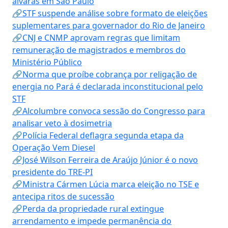
alvarás em São Paulo
🔗STF suspende análise sobre formato de eleições
suplementares para governador do Rio de Janeiro
🔗CNJ e CNMP aprovam regras que limitam
remuneração de magistrados e membros do
Ministério Público
🔗Norma que proíbe cobrança por religação de
energia no Pará é declarada inconstitucional pelo
STF
🔗Alcolumbre convoca sessão do Congresso para
analisar veto à dosimetria
🔗Polícia Federal deflagra segunda etapa da
Operação Vem Diesel
🔗José Wilson Ferreira de Araújo Júnior é o novo
presidente do TRE-PI
🔗Ministra Cármen Lúcia marca eleição no TSE e
antecipa ritos de sucessão
🔗Perda da propriedade rural extingue
arrendamento e impede permanência do