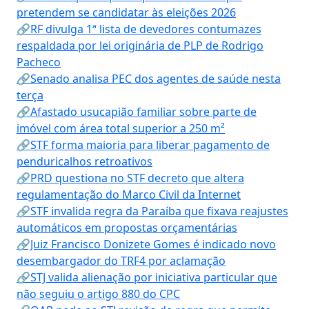
pretendem se candidatar às eleições 2026
🔗RF divulga 1ª lista de devedores contumazes
respaldada por lei originária de PLP de Rodrigo
Pacheco
🔗Senado analisa PEC dos agentes de saúde nesta
terça
🔗Afastado usucapião familiar sobre parte de
imóvel com área total superior a 250 m²
🔗STF forma maioria para liberar pagamento de
penduricalhos retroativos
🔗PRD questiona no STF decreto que altera
regulamentação do Marco Civil da Internet
🔗STF invalida regra da Paraíba que fixava reajustes
automáticos em propostas orçamentárias
🔗Juiz Francisco Donizete Gomes é indicado novo
desembargador do TRF4 por aclamação
🔗STJ valida alienação por iniciativa particular que
não seguiu o artigo 880 do CPC