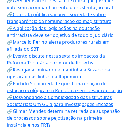
🔗OAB pede ao STJ revisão de regra que permite
voto sem acompanhamento da sustentação oral
🔗Consulta pública vai ouvir sociedade sobre
transparência da remuneração da magistratura
🔗A aplicação das legislações na educação
antirracista deve ser objetivo de todo o Judiciário
🔗Marcello Perino alerta produtores rurais em
afiliada do SBT
🔗Evento discute nesta sexta os impactos da
Reforma Tributária no setor de fintechs
🔗Revogada liminar que mantinha a Suzano na
operação das linhas da Itapemirim
🔗Partido Solidariedade questiona criação de
estação ecológica em Rondônia sem desapropriação
🔗Desvendando a Complexidade das Estruturas
Societárias: Um Guia para Investigações Eficazes
🔗Gilmar Mendes determina retirada da suspensão
de processos sobre pejotização na primeira
instância e nos TRTs