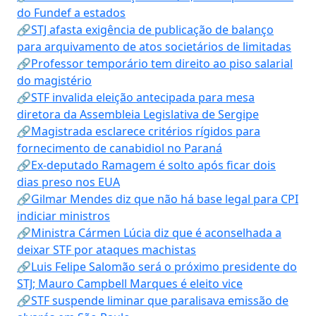
do Fundef a estados
🔗STJ afasta exigência de publicação de balanço
para arquivamento de atos societários de limitadas
🔗Professor temporário tem direito ao piso salarial
do magistério
🔗STF invalida eleição antecipada para mesa
diretora da Assembleia Legislativa de Sergipe
🔗Magistrada esclarece critérios rígidos para
fornecimento de canabidiol no Paraná
🔗Ex-deputado Ramagem é solto após ficar dois
dias preso nos EUA
🔗Gilmar Mendes diz que não há base legal para CPI
indiciar ministros
🔗Ministra Cármen Lúcia diz que é aconselhada a
deixar STF por ataques machistas
🔗Luis Felipe Salomão será o próximo presidente do
STJ; Mauro Campbell Marques é eleito vice
🔗STF suspende liminar que paralisava emissão de