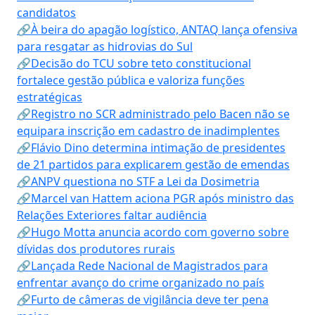
candidatos
🔗À beira do apagão logístico, ANTAQ lança ofensiva
para resgatar as hidrovias do Sul
🔗Decisão do TCU sobre teto constitucional
fortalece gestão pública e valoriza funções
estratégicas
🔗Registro no SCR administrado pelo Bacen não se
equipara inscrição em cadastro de inadimplentes
🔗Flávio Dino determina intimação de presidentes
de 21 partidos para explicarem gestão de emendas
🔗ANPV questiona no STF a Lei da Dosimetria
🔗Marcel van Hattem aciona PGR após ministro das
Relações Exteriores faltar audiência
🔗Hugo Motta anuncia acordo com governo sobre
dívidas dos produtores rurais
🔗Lançada Rede Nacional de Magistrados para
enfrentar avanço do crime organizado no país
🔗Furto de câmeras de vigilância deve ter pena