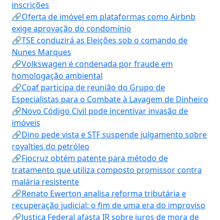
inscrições
🔗Oferta de imóvel em plataformas como Airbnb
exige aprovação do condomínio
🔗TSE conduzirá as Eleições sob o comando de
Nunes Marques
🔗Volkswagen é condenada por fraude em
homologação ambiental
🔗Coaf participa de reunião do Grupo de
Especialistas para o Combate à Lavagem de Dinheiro
🔗Novo Código Civil pode incentivar invasão de
imóveis
🔗Dino pede vista e STF suspende julgamento sobre
royalties do petróleo
🔗Fiocruz obtém patente para método de
tratamento que utiliza composto promissor contra
malária resistente
🔗Renato Ewerton analisa reforma tributária e
recuperação judicial: o fim de uma era do improviso
🔗Justiça Federal afasta IR sobre juros de mora de