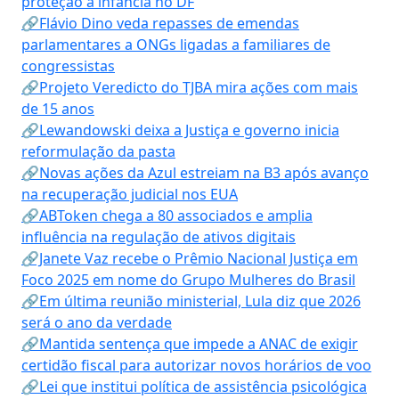
proteção à infância no DF
🔗Flávio Dino veda repasses de emendas
parlamentares a ONGs ligadas a familiares de
congressistas
🔗Projeto Veredicto do TJBA mira ações com mais
de 15 anos
🔗Lewandowski deixa a Justiça e governo inicia
reformulação da pasta
🔗Novas ações da Azul estreiam na B3 após avanço
na recuperação judicial nos EUA
🔗ABToken chega a 80 associados e amplia
influência na regulação de ativos digitais
🔗Janete Vaz recebe o Prêmio Nacional Justiça em
Foco 2025 em nome do Grupo Mulheres do Brasil
🔗Em última reunião ministerial, Lula diz que 2026
será o ano da verdade
🔗Mantida sentença que impede a ANAC de exigir
certidão fiscal para autorizar novos horários de voo
🔗Lei que institui política de assistência psicológica