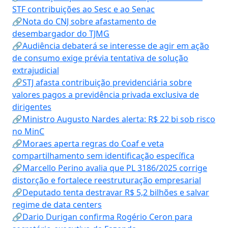
STF contribuições ao Sesc e ao Senac
🔗Nota do CNJ sobre afastamento de
desembargador do TJMG
🔗Audiência debaterá se interesse de agir em ação
de consumo exige prévia tentativa de solução
extrajudicial
🔗STJ afasta contribuição previdenciária sobre
valores pagos a previdência privada exclusiva de
dirigentes
🔗Ministro Augusto Nardes alerta: R$ 22 bi sob risco
no MinC
🔗Moraes aperta regras do Coaf e veta
compartilhamento sem identificação específica
🔗Marcello Perino avalia que PL 3186/2025 corrige
distorção e fortalece reestruturação empresarial
🔗Deputado tenta destravar R$ 5,2 bilhões e salvar
regime de data centers
🔗Dario Durigan confirma Rogério Ceron para