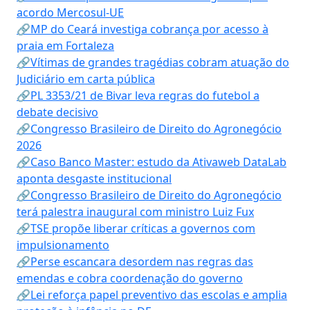
acordo Mercosul-UE
🔗MP do Ceará investiga cobrança por acesso à
praia em Fortaleza
🔗Vítimas de grandes tragédias cobram atuação do
Judiciário em carta pública
🔗PL 3353/21 de Bivar leva regras do futebol a
debate decisivo
🔗Congresso Brasileiro de Direito do Agronegócio
2026
🔗Caso Banco Master: estudo da Ativaweb DataLab
aponta desgaste institucional
🔗Congresso Brasileiro de Direito do Agronegócio
terá palestra inaugural com ministro Luiz Fux
🔗TSE propõe liberar críticas a governos com
impulsionamento
🔗Perse escancara desordem nas regras das
emendas e cobra coordenação do governo
🔗Lei reforça papel preventivo das escolas e amplia