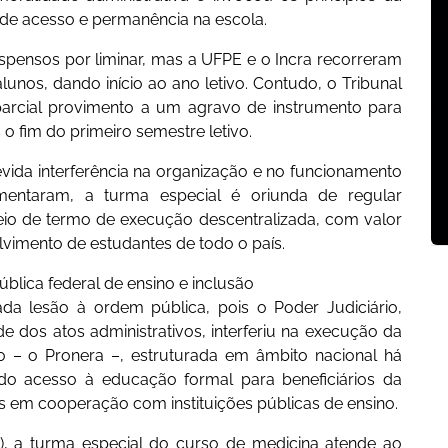
 de acesso e permanência na escola.
uspensos por liminar, mas a UFPE e o Incra recorreram
unos, dando início ao ano letivo. Contudo, o Tribunal
parcial provimento a um agravo de instrumento para
o fim do primeiro semestre letivo.
evida interferência na organização e no funcionamento
mentaram, a turma especial é oriunda de regular
eio de termo de execução descentralizada, com valor
lvimento de estudantes de todo o país.
pública federal de ensino e inclusão
ada lesão à ordem pública, pois o Poder Judiciário,
 dos atos administrativos, interferiu na execução da
são – o Pronera –, estruturada em âmbito nacional há
do acesso à educação formal para beneficiários da
os em cooperação com instituições públicas de ensino.
), a turma especial do curso de medicina atende ao