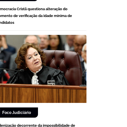
mocracia Cristã questiona alteração do
mento de verificação da idade mínima de
ndidatos
Foco Judiciário
denização decorrente da impossibilidade de