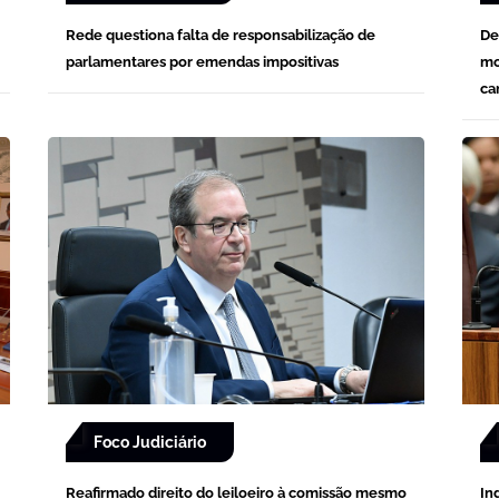
Rede questiona falta de responsabilização de
De
parlamentares por emendas impositivas
mo
ca
Foco Judiciário
Reafirmado direito do leiloeiro à comissão mesmo
In