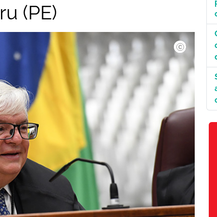
ru (PE)
©GustavoLima.