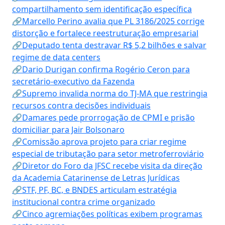
compartilhamento sem identificação específica
🔗Marcello Perino avalia que PL 3186/2025 corrige
distorção e fortalece reestruturação empresarial
🔗Deputado tenta destravar R$ 5,2 bilhões e salvar
regime de data centers
🔗Dario Durigan confirma Rogério Ceron para
secretário-executivo da Fazenda
🔗Supremo invalida norma do TJ-MA que restringia
recursos contra decisões individuais
🔗Damares pede prorrogação de CPMI e prisão
domiciliar para Jair Bolsonaro
🔗Comissão aprova projeto para criar regime
especial de tributação para setor metroferroviário
🔗Diretor do Foro da JFSC recebe visita da direção
da Academia Catarinense de Letras Jurídicas
🔗STF, PF, BC, e BNDES articulam estratégia
institucional contra crime organizado
🔗Cinco agremiações políticas exibem programas