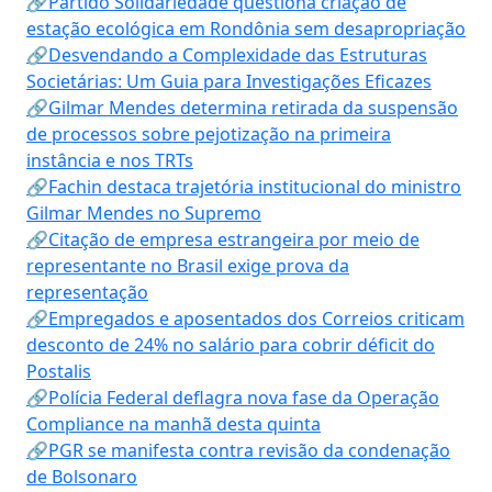
🔗Partido Solidariedade questiona criação de
estação ecológica em Rondônia sem desapropriação
🔗Desvendando a Complexidade das Estruturas
Societárias: Um Guia para Investigações Eficazes
🔗Gilmar Mendes determina retirada da suspensão
de processos sobre pejotização na primeira
instância e nos TRTs
🔗Fachin destaca trajetória institucional do ministro
Gilmar Mendes no Supremo
🔗Citação de empresa estrangeira por meio de
representante no Brasil exige prova da
representação
🔗Empregados e aposentados dos Correios criticam
desconto de 24% no salário para cobrir déficit do
Postalis
🔗Polícia Federal deflagra nova fase da Operação
Compliance na manhã desta quinta
🔗PGR se manifesta contra revisão da condenação
de Bolsonaro