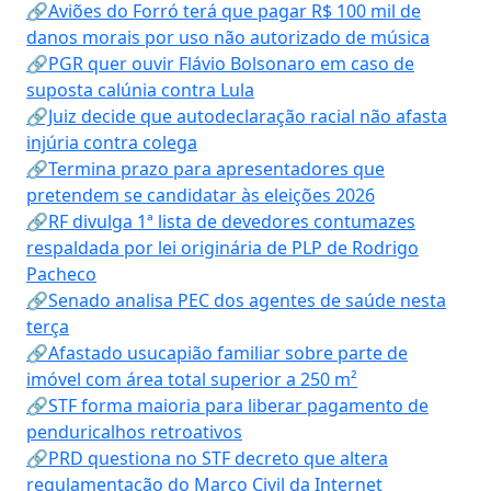
🔗Aviões do Forró terá que pagar R$ 100 mil de
danos morais por uso não autorizado de música
🔗PGR quer ouvir Flávio Bolsonaro em caso de
suposta calúnia contra Lula
🔗Juiz decide que autodeclaração racial não afasta
injúria contra colega
🔗Termina prazo para apresentadores que
pretendem se candidatar às eleições 2026
🔗RF divulga 1ª lista de devedores contumazes
respaldada por lei originária de PLP de Rodrigo
Pacheco
🔗Senado analisa PEC dos agentes de saúde nesta
terça
🔗Afastado usucapião familiar sobre parte de
imóvel com área total superior a 250 m²
🔗STF forma maioria para liberar pagamento de
penduricalhos retroativos
🔗PRD questiona no STF decreto que altera
regulamentação do Marco Civil da Internet