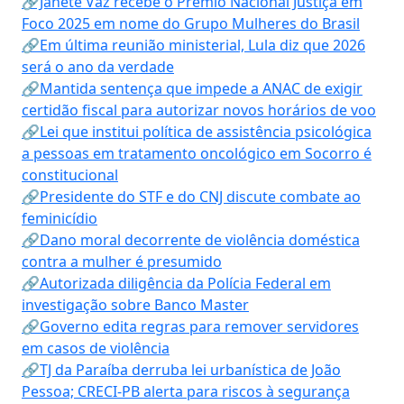
🔗Janete Vaz recebe o Prêmio Nacional Justiça em
Foco 2025 em nome do Grupo Mulheres do Brasil
🔗Em última reunião ministerial, Lula diz que 2026
será o ano da verdade
🔗Mantida sentença que impede a ANAC de exigir
certidão fiscal para autorizar novos horários de voo
🔗Lei que institui política de assistência psicológica
a pessoas em tratamento oncológico em Socorro é
constitucional
🔗Presidente do STF e do CNJ discute combate ao
feminicídio
🔗Dano moral decorrente de violência doméstica
contra a mulher é presumido
🔗Autorizada diligência da Polícia Federal em
investigação sobre Banco Master
🔗Governo edita regras para remover servidores
em casos de violência
🔗TJ da Paraíba derruba lei urbanística de João
Pessoa; CRECI-PB alerta para riscos à segurança