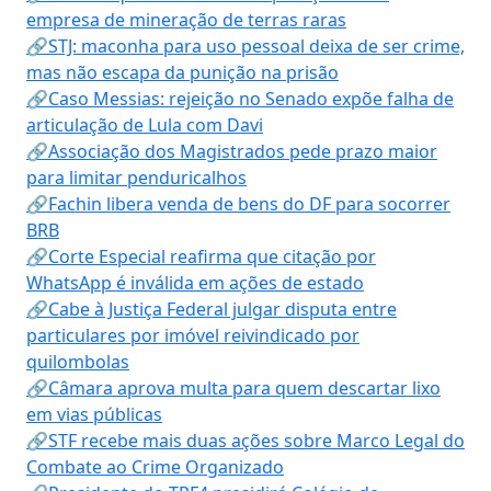
empresa de mineração de terras raras
🔗STJ: maconha para uso pessoal deixa de ser crime,
mas não escapa da punição na prisão
🔗Caso Messias: rejeição no Senado expõe falha de
articulação de Lula com Davi
🔗Associação dos Magistrados pede prazo maior
para limitar penduricalhos
🔗Fachin libera venda de bens do DF para socorrer
BRB
🔗Corte Especial reafirma que citação por
WhatsApp é inválida em ações de estado
🔗Cabe à Justiça Federal julgar disputa entre
particulares por imóvel reivindicado por
quilombolas
🔗Câmara aprova multa para quem descartar lixo
em vias públicas
🔗STF recebe mais duas ações sobre Marco Legal do
Combate ao Crime Organizado