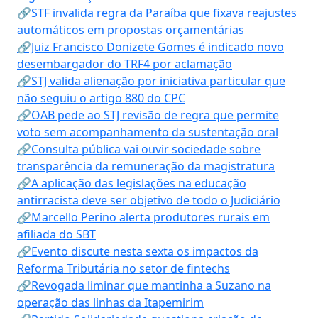
🔗STF invalida regra da Paraíba que fixava reajustes
automáticos em propostas orçamentárias
🔗Juiz Francisco Donizete Gomes é indicado novo
desembargador do TRF4 por aclamação
🔗STJ valida alienação por iniciativa particular que
não seguiu o artigo 880 do CPC
🔗OAB pede ao STJ revisão de regra que permite
voto sem acompanhamento da sustentação oral
🔗Consulta pública vai ouvir sociedade sobre
transparência da remuneração da magistratura
🔗A aplicação das legislações na educação
antirracista deve ser objetivo de todo o Judiciário
🔗Marcello Perino alerta produtores rurais em
afiliada do SBT
🔗Evento discute nesta sexta os impactos da
Reforma Tributária no setor de fintechs
🔗Revogada liminar que mantinha a Suzano na
operação das linhas da Itapemirim