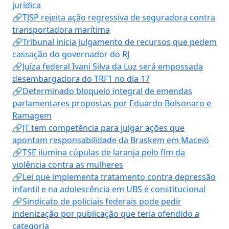
jurídica
🔗TJSP rejeita ação regressiva de seguradora contra
transportadora marítima
🔗Tribunal inicia julgamento de recursos que pedem
cassação do governador do RJ
🔗Juíza federal Ivani Silva da Luz será empossada
desembargadora do TRF1 no dia 17
🔗Determinado bloqueio integral de emendas
parlamentares propostas por Eduardo Bolsonaro e
Ramagem
🔗JT tem competência para julgar ações que
apontam responsabilidade da Braskem em Maceió
🔗TSE ilumina cúpulas de laranja pelo fim da
violência contra as mulheres
🔗Lei que implementa tratamento contra depressão
infantil e na adolescência em UBS é constitucional
🔗Sindicato de policiais federais pode pedir
indenização por publicação que teria ofendido a
categoria