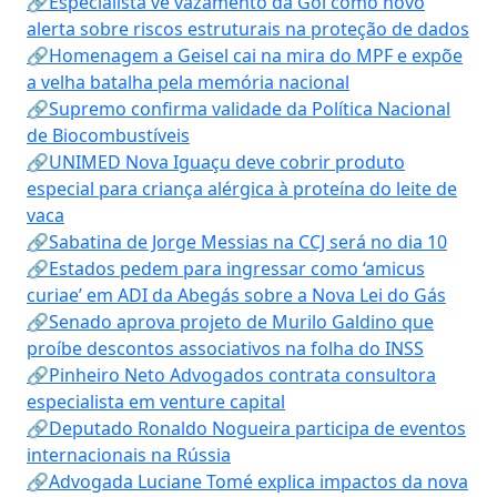
🔗Especialista vê vazamento da Gol como novo
alerta sobre riscos estruturais na proteção de dados
🔗Homenagem a Geisel cai na mira do MPF e expõe
a velha batalha pela memória nacional
🔗Supremo confirma validade da Política Nacional
de Biocombustíveis
🔗UNIMED Nova Iguaçu deve cobrir produto
especial para criança alérgica à proteína do leite de
vaca
🔗Sabatina de Jorge Messias na CCJ será no dia 10
🔗Estados pedem para ingressar como ‘amicus
curiae’ em ADI da Abegás sobre a Nova Lei do Gás
🔗Senado aprova projeto de Murilo Galdino que
proíbe descontos associativos na folha do INSS
🔗Pinheiro Neto Advogados contrata consultora
especialista em venture capital
🔗Deputado Ronaldo Nogueira participa de eventos
internacionais na Rússia
🔗Advogada Luciane Tomé explica impactos da nova