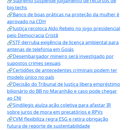
🔗Supremo suspende julgamento de recursos de
big techs
🔗Banco de boas práticas na proteção da mulher é
aprovado na CDH
🔗Justiça recoloca Aldo Rebelo no jogo presidencial
pelo Democracia Cristã
🔗STF derruba exigência de licença ambiental para
antenas de telefonia em Goiás
🔗Desembargador mineiro será investigado por
supostos crimes sexuais
🔗Certidões de antecedentes criminais podem ter
modelo único no país
🔗Decisão do Tribunal de Justiça libera empréstimo
bilionário do BB no Maranhão e caso pode chegar
ao CNJ
🔗Sindilegis ajuíza ação coletiva para afastar IR
sobre juros de mora em precatórios e RPVs
🔗CVM flexibiliza regra ESG e retira obrigação
futura de reporte de sustentabilidade