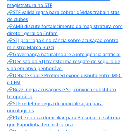
magistratura no STF
🔗STF valida regra para cobrar dívidas trabalhistas
de clubes
🔗AMB discute fortalecimento da magistratura com
diretor-geral da Enfam
🔗STJ prorroga sindicância sobre acusação contra
ministro Marco Buzzi
🔗Governança natural sobre a inteligência artificial
🔗Decisão do STJ transforma resgate de seguro de
vida em ativo penhorável
🔗Debate sobre Profimed expõe disputa entre MEC
e CFM
🔗Buzzi nega acusações e STJ convoca substituto
temporário
🔗STF redefine regra de judicialização para
oncológicos
🔗PGR é contra domiciliar para Bolsonaro e afirma
que Papudinha tem estrutura