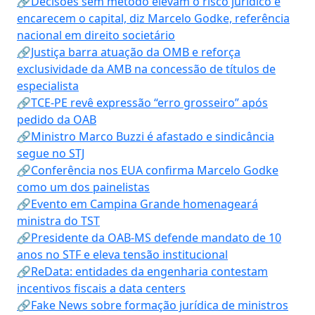
🔗Decisões sem método elevam o risco jurídico e
encarecem o capital, diz Marcelo Godke, referência
nacional em direito societário
🔗Justiça barra atuação da OMB e reforça
exclusividade da AMB na concessão de títulos de
especialista
🔗TCE-PE revê expressão “erro grosseiro” após
pedido da OAB
🔗Ministro Marco Buzzi é afastado e sindicância
segue no STJ
🔗Conferência nos EUA confirma Marcelo Godke
como um dos painelistas
🔗Evento em Campina Grande homenageará
ministra do TST
🔗Presidente da OAB-MS defende mandato de 10
anos no STF e eleva tensão institucional
🔗ReData: entidades da engenharia contestam
incentivos fiscais a data centers
🔗Fake News sobre formação jurídica de ministros