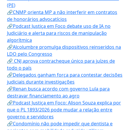
(PE)
🔗CNMP orienta MP a não interferir em contratos
de honorários advocatícios
🔗Podcast Justiça em Foco debate uso de IA no
Judiciário e alerta para riscos de manipulação
algorítmica
🔗Alcolumbre promulga dispositivos reinseridos na
LDO pelo Congresso
🔗 CNJ aprova contracheque único para juízes de
todo o país
🔗Delegados ganham força para contestar decisões
judiciais durante investigações
🔗Renan busca acordo com governo Lula para
destravar financiamento ao agro
🔗Podcast Justiça em Foco: Alison Souza explica por
que o PL 1893/2026 pode mudar a relação entre
governo e servidores
🔗Condomínio não pode impedir que dentista e