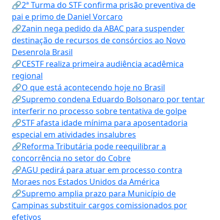
🔗2ª Turma do STF confirma prisão preventiva de
pai e primo de Daniel Vorcaro
🔗Zanin nega pedido da ABAC para suspender
destinação de recursos de consórcios ao Novo
Desenrola Brasil
🔗CESTF realiza primeira audiência acadêmica
regional
🔗O que está acontecendo hoje no Brasil
🔗Supremo condena Eduardo Bolsonaro por tentar
interferir no processo sobre tentativa de golpe
🔗STF afasta idade mínima para aposentadoria
especial em atividades insalubres
🔗Reforma Tributária pode reequilibrar a
concorrência no setor do Cobre
🔗AGU pedirá para atuar em processo contra
Moraes nos Estados Unidos da América
🔗Supremo amplia prazo para Município de
Campinas substituir cargos comissionados por
efetivos