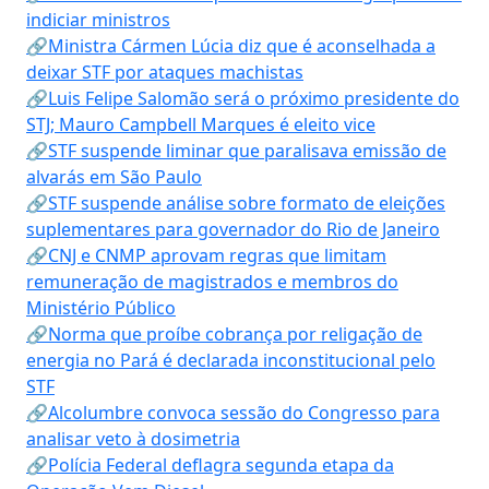
indiciar ministros
🔗Ministra Cármen Lúcia diz que é aconselhada a
deixar STF por ataques machistas
🔗Luis Felipe Salomão será o próximo presidente do
STJ; Mauro Campbell Marques é eleito vice
🔗STF suspende liminar que paralisava emissão de
alvarás em São Paulo
🔗STF suspende análise sobre formato de eleições
suplementares para governador do Rio de Janeiro
🔗CNJ e CNMP aprovam regras que limitam
remuneração de magistrados e membros do
Ministério Público
🔗Norma que proíbe cobrança por religação de
energia no Pará é declarada inconstitucional pelo
STF
🔗Alcolumbre convoca sessão do Congresso para
analisar veto à dosimetria
🔗Polícia Federal deflagra segunda etapa da