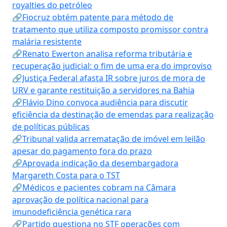
royalties do petróleo
🔗Fiocruz obtém patente para método de
tratamento que utiliza composto promissor contra
malária resistente
🔗Renato Ewerton analisa reforma tributária e
recuperação judicial: o fim de uma era do improviso
🔗Justiça Federal afasta IR sobre juros de mora de
URV e garante restituição a servidores na Bahia
🔗Flávio Dino convoca audiência para discutir
eficiência da destinação de emendas para realização
de políticas públicas
🔗Tribunal valida arrematação de imóvel em leilão
apesar do pagamento fora do prazo
🔗Aprovada indicação da desembargadora
Margareth Costa para o TST
🔗Médicos e pacientes cobram na Câmara
aprovação de política nacional para
imunodeficiência genética rara
🔗Partido questiona no STF operações com