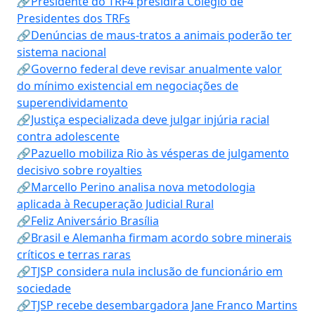
🔗Presidente do TRF4 presidirá Colégio de
Presidentes dos TRFs
🔗Denúncias de maus-tratos a animais poderão ter
sistema nacional
🔗Governo federal deve revisar anualmente valor
do mínimo existencial em negociações de
superendividamento
🔗Justiça especializada deve julgar injúria racial
contra adolescente
🔗Pazuello mobiliza Rio às vésperas de julgamento
decisivo sobre royalties
🔗Marcello Perino analisa nova metodologia
aplicada à Recuperação Judicial Rural
🔗Feliz Aniversário Brasília
🔗Brasil e Alemanha firmam acordo sobre minerais
críticos e terras raras
🔗TJSP considera nula inclusão de funcionário em
sociedade
🔗TJSP recebe desembargadora Jane Franco Martins