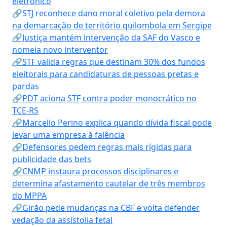
eletrônico
🔗STJ reconhece dano moral coletivo pela demora
na demarcação de território quilombola em Sergipe
🔗Justiça mantém intervenção da SAF do Vasco e
nomeia novo interventor
🔗STF valida regras que destinam 30% dos fundos
eleitorais para candidaturas de pessoas pretas e
pardas
🔗PDT aciona STF contra poder monocrático no
TCE-RS
🔗Marcello Perino explica quando dívida fiscal pode
levar uma empresa à falência
🔗Defensores pedem regras mais rígidas para
publicidade das bets
🔗CNMP instaura processos disciplinares e
determina afastamento cautelar de três membros
do MPPA
🔗Girão pede mudanças na CBF e volta defender
vedação da assistolia fetal