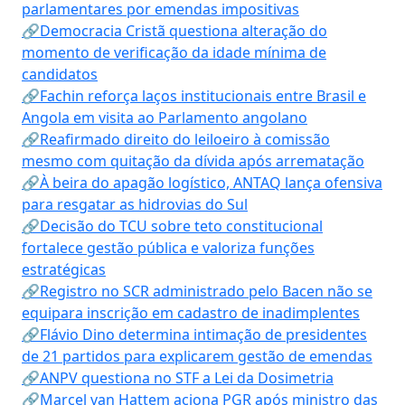
parlamentares por emendas impositivas
🔗Democracia Cristã questiona alteração do
momento de verificação da idade mínima de
candidatos
🔗Fachin reforça laços institucionais entre Brasil e
Angola em visita ao Parlamento angolano
🔗Reafirmado direito do leiloeiro à comissão
mesmo com quitação da dívida após arrematação
🔗À beira do apagão logístico, ANTAQ lança ofensiva
para resgatar as hidrovias do Sul
🔗Decisão do TCU sobre teto constitucional
fortalece gestão pública e valoriza funções
estratégicas
🔗Registro no SCR administrado pelo Bacen não se
equipara inscrição em cadastro de inadimplentes
🔗Flávio Dino determina intimação de presidentes
de 21 partidos para explicarem gestão de emendas
🔗ANPV questiona no STF a Lei da Dosimetria
🔗Marcel van Hattem aciona PGR após ministro das