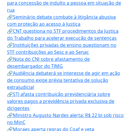
para concessão de indulto a pessoa em situação de
rua
🔗Seminário debate combate à litigância abusiva
com proteção ao acesso à Justiça
🔗CNT questiona no STF procedimentos da Justiça
do Trabalho para acelerar execução de sentenças
🔗Instituições privadas de ensino questionam no
STF contribuições ao Sesc e ao Senac
🔗Nota do CNJ sobre afastamento de
desembargador do TJMG
🔗Audiência debaterá se interesse de agir em ação
de consumo exige prévia tentativa de solução
extrajudicial
🔗STJ afasta contribuição previdenciária sobre
valores pagos a previdência privada exclusiva de
dirigentes
🔗Ministro Augusto Nardes alerta: R$ 22 bi sob risco
no MinC
🔗Moraes aperta regras do Coaf e veta