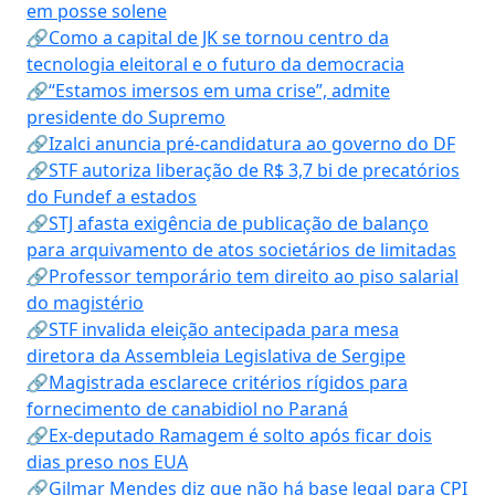
em posse solene
🔗Como a capital de JK se tornou centro da
tecnologia eleitoral e o futuro da democracia
🔗“Estamos imersos em uma crise”, admite
presidente do Supremo
🔗Izalci anuncia pré-candidatura ao governo do DF
🔗STF autoriza liberação de R$ 3,7 bi de precatórios
do Fundef a estados
🔗STJ afasta exigência de publicação de balanço
para arquivamento de atos societários de limitadas
🔗Professor temporário tem direito ao piso salarial
do magistério
🔗STF invalida eleição antecipada para mesa
diretora da Assembleia Legislativa de Sergipe
🔗Magistrada esclarece critérios rígidos para
fornecimento de canabidiol no Paraná
🔗Ex-deputado Ramagem é solto após ficar dois
dias preso nos EUA
🔗Gilmar Mendes diz que não há base legal para CPI