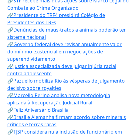
🔗STF recebe mais duas ações sobre Marco Legal do
Combate ao Crime Organizado
🔗Presidente do TRF4 presidirá Colégio de
Presidentes dos TRFs
🔗Denúncias de maus-tratos a animais poderão ter
sistema nacional
🔗Governo federal deve revisar anualmente valor
do mínimo existencial em negociações de
superendividamento
🔗Justiça especializada deve julgar injúria racial
contra adolescente
🔗Pazuello mobiliza Rio às vésperas de julgamento
decisivo sobre royalties
🔗Marcello Perino analisa nova metodologia
aplicada à Recuperação Judicial Rural
🔗Feliz Aniversário Brasília
🔗Brasil e Alemanha firmam acordo sobre minerais
críticos e terras raras
🔗TJSP considera nula inclusão de funcionário em