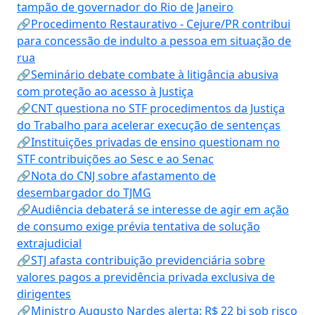
tampão de governador do Rio de Janeiro
🔗Procedimento Restaurativo - Cejure/PR contribui
para concessão de indulto a pessoa em situação de
rua
🔗Seminário debate combate à litigância abusiva
com proteção ao acesso à Justiça
🔗CNT questiona no STF procedimentos da Justiça
do Trabalho para acelerar execução de sentenças
🔗Instituições privadas de ensino questionam no
STF contribuições ao Sesc e ao Senac
🔗Nota do CNJ sobre afastamento de
desembargador do TJMG
🔗Audiência debaterá se interesse de agir em ação
de consumo exige prévia tentativa de solução
extrajudicial
🔗STJ afasta contribuição previdenciária sobre
valores pagos a previdência privada exclusiva de
dirigentes
🔗Ministro Augusto Nardes alerta: R$ 22 bi sob risco