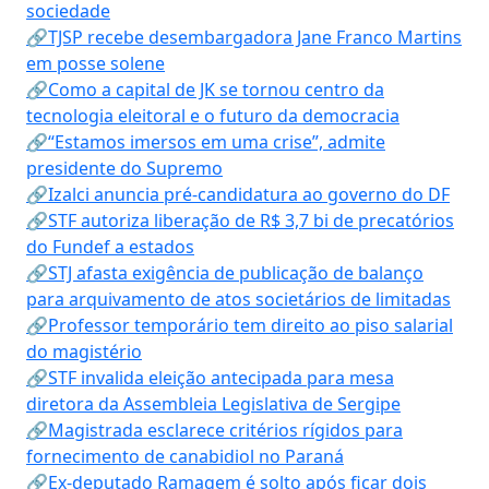
sociedade
🔗TJSP recebe desembargadora Jane Franco Martins
em posse solene
🔗Como a capital de JK se tornou centro da
tecnologia eleitoral e o futuro da democracia
🔗“Estamos imersos em uma crise”, admite
presidente do Supremo
🔗Izalci anuncia pré-candidatura ao governo do DF
🔗STF autoriza liberação de R$ 3,7 bi de precatórios
do Fundef a estados
🔗STJ afasta exigência de publicação de balanço
para arquivamento de atos societários de limitadas
🔗Professor temporário tem direito ao piso salarial
do magistério
🔗STF invalida eleição antecipada para mesa
diretora da Assembleia Legislativa de Sergipe
🔗Magistrada esclarece critérios rígidos para
fornecimento de canabidiol no Paraná
🔗Ex-deputado Ramagem é solto após ficar dois