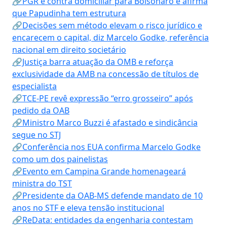
🔗PGR é contra domiciliar para Bolsonaro e afirma
que Papudinha tem estrutura
🔗Decisões sem método elevam o risco jurídico e
encarecem o capital, diz Marcelo Godke, referência
nacional em direito societário
🔗Justiça barra atuação da OMB e reforça
exclusividade da AMB na concessão de títulos de
especialista
🔗TCE-PE revê expressão “erro grosseiro” após
pedido da OAB
🔗Ministro Marco Buzzi é afastado e sindicância
segue no STJ
🔗Conferência nos EUA confirma Marcelo Godke
como um dos painelistas
🔗Evento em Campina Grande homenageará
ministra do TST
🔗Presidente da OAB-MS defende mandato de 10
anos no STF e eleva tensão institucional
🔗ReData: entidades da engenharia contestam