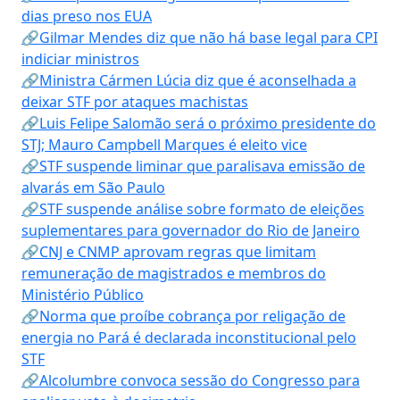
dias preso nos EUA
🔗Gilmar Mendes diz que não há base legal para CPI
indiciar ministros
🔗Ministra Cármen Lúcia diz que é aconselhada a
deixar STF por ataques machistas
🔗Luis Felipe Salomão será o próximo presidente do
STJ; Mauro Campbell Marques é eleito vice
🔗STF suspende liminar que paralisava emissão de
alvarás em São Paulo
🔗STF suspende análise sobre formato de eleições
suplementares para governador do Rio de Janeiro
🔗CNJ e CNMP aprovam regras que limitam
remuneração de magistrados e membros do
Ministério Público
🔗Norma que proíbe cobrança por religação de
energia no Pará é declarada inconstitucional pelo
STF
🔗Alcolumbre convoca sessão do Congresso para