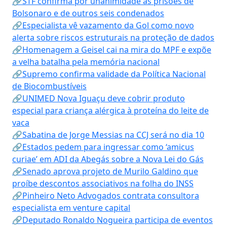
🔗STF confirma por unanimidade as prisões de
Bolsonaro e de outros seis condenados
🔗Especialista vê vazamento da Gol como novo
alerta sobre riscos estruturais na proteção de dados
🔗Homenagem a Geisel cai na mira do MPF e expõe
a velha batalha pela memória nacional
🔗Supremo confirma validade da Política Nacional
de Biocombustíveis
🔗UNIMED Nova Iguaçu deve cobrir produto
especial para criança alérgica à proteína do leite de
vaca
🔗Sabatina de Jorge Messias na CCJ será no dia 10
🔗Estados pedem para ingressar como ‘amicus
curiae’ em ADI da Abegás sobre a Nova Lei do Gás
🔗Senado aprova projeto de Murilo Galdino que
proíbe descontos associativos na folha do INSS
🔗Pinheiro Neto Advogados contrata consultora
especialista em venture capital
🔗Deputado Ronaldo Nogueira participa de eventos