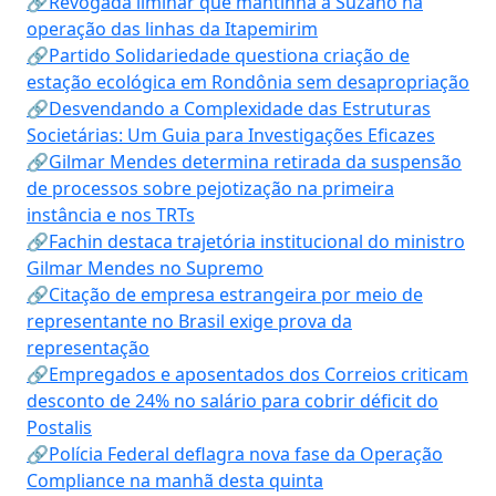
🔗Revogada liminar que mantinha a Suzano na
operação das linhas da Itapemirim
🔗Partido Solidariedade questiona criação de
estação ecológica em Rondônia sem desapropriação
🔗Desvendando a Complexidade das Estruturas
Societárias: Um Guia para Investigações Eficazes
🔗Gilmar Mendes determina retirada da suspensão
de processos sobre pejotização na primeira
instância e nos TRTs
🔗Fachin destaca trajetória institucional do ministro
Gilmar Mendes no Supremo
🔗Citação de empresa estrangeira por meio de
representante no Brasil exige prova da
representação
🔗Empregados e aposentados dos Correios criticam
desconto de 24% no salário para cobrir déficit do
Postalis
🔗Polícia Federal deflagra nova fase da Operação
Compliance na manhã desta quinta