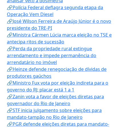
analisar veto à dosimetria
🔗Polícia Federal deflagra segunda etapa da
Operação Vem Diesel
🔗José Wilson Ferreira de Araújo Júnior é o novo
presidente do TRE-PI
🔗Ministra Cármen Lúcia marca eleição no TSE e
antecipa ritos de sucessão
🔗Perda da propriedade rural extingue
arrendamento e impede permanência do
arrendatário no imóvel
🔗Heinze defende renegociação de dívidas de
produtores gaúchos
🔗Ministro Fux vota por eleição indireta para o
governo do RJ; placar está 1 a 1
🔗Zanin vota a favor de eleições diretas para
governador do Rio de Janeiro
🔗STF inicia julgamento sobre eleições para
mandato-tampão no Rio de Janeiro
🔗PGR defende eleições diretas para mandato-