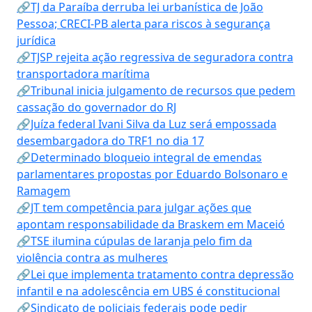
🔗TJ da Paraíba derruba lei urbanística de João
Pessoa; CRECI-PB alerta para riscos à segurança
jurídica
🔗TJSP rejeita ação regressiva de seguradora contra
transportadora marítima
🔗Tribunal inicia julgamento de recursos que pedem
cassação do governador do RJ
🔗Juíza federal Ivani Silva da Luz será empossada
desembargadora do TRF1 no dia 17
🔗Determinado bloqueio integral de emendas
parlamentares propostas por Eduardo Bolsonaro e
Ramagem
🔗JT tem competência para julgar ações que
apontam responsabilidade da Braskem em Maceió
🔗TSE ilumina cúpulas de laranja pelo fim da
violência contra as mulheres
🔗Lei que implementa tratamento contra depressão
infantil e na adolescência em UBS é constitucional
🔗Sindicato de policiais federais pode pedir