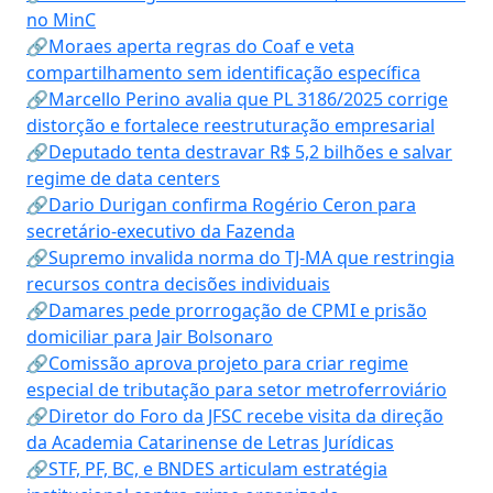
no MinC
🔗Moraes aperta regras do Coaf e veta
compartilhamento sem identificação específica
🔗Marcello Perino avalia que PL 3186/2025 corrige
distorção e fortalece reestruturação empresarial
🔗Deputado tenta destravar R$ 5,2 bilhões e salvar
regime de data centers
🔗Dario Durigan confirma Rogério Ceron para
secretário-executivo da Fazenda
🔗Supremo invalida norma do TJ-MA que restringia
recursos contra decisões individuais
🔗Damares pede prorrogação de CPMI e prisão
domiciliar para Jair Bolsonaro
🔗Comissão aprova projeto para criar regime
especial de tributação para setor metroferroviário
🔗Diretor do Foro da JFSC recebe visita da direção
da Academia Catarinense de Letras Jurídicas
🔗STF, PF, BC, e BNDES articulam estratégia