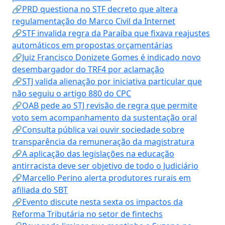
🔗PRD questiona no STF decreto que altera
regulamentação do Marco Civil da Internet
🔗STF invalida regra da Paraíba que fixava reajustes
automáticos em propostas orçamentárias
🔗Juiz Francisco Donizete Gomes é indicado novo
desembargador do TRF4 por aclamação
🔗STJ valida alienação por iniciativa particular que
não seguiu o artigo 880 do CPC
🔗OAB pede ao STJ revisão de regra que permite
voto sem acompanhamento da sustentação oral
🔗Consulta pública vai ouvir sociedade sobre
transparência da remuneração da magistratura
🔗A aplicação das legislações na educação
antirracista deve ser objetivo de todo o Judiciário
🔗Marcello Perino alerta produtores rurais em
afiliada do SBT
🔗Evento discute nesta sexta os impactos da
Reforma Tributária no setor de fintechs