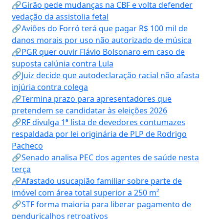
🔗Girão pede mudanças na CBF e volta defender
vedação da assistolia fetal
🔗Aviões do Forró terá que pagar R$ 100 mil de
danos morais por uso não autorizado de música
🔗PGR quer ouvir Flávio Bolsonaro em caso de
suposta calúnia contra Lula
🔗Juiz decide que autodeclaração racial não afasta
injúria contra colega
🔗Termina prazo para apresentadores que
pretendem se candidatar às eleições 2026
🔗RF divulga 1ª lista de devedores contumazes
respaldada por lei originária de PLP de Rodrigo
Pacheco
🔗Senado analisa PEC dos agentes de saúde nesta
terça
🔗Afastado usucapião familiar sobre parte de
imóvel com área total superior a 250 m²
🔗STF forma maioria para liberar pagamento de
penduricalhos retroativos