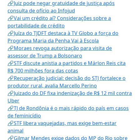
🔗Juiz pode negar gratuidade de justiça após
consulta de ofício ao Infojud
🔗Vai um crédito aí? Considerações sobre a
portabilidade de crédito
🔗Juíza do TJDFT destaca à TV Globo a força do
Programa Maria da Penha Vai à Escola
🔗Moraes revoga autorização para visita de
assessor de Trump a Bolsonaro
🔗STF discute anistia a partidos e Márlon Reis cita
R$ 700 milhões fora das cotas
🔗Recuperação judicial: decisão do STJ fortalece o
produtor rural, avalia Marcello Perino
🔗Juizado do DF fixa indenização de R$ 12 mil contra
Uber
🔗TJ de Rondônia é o mais rápido do país em casos
de feminicídio
🔗STF libera vaquejadas, mas exige bem-estar
animal
🔗Gilmar Mendes exige dados do MP do Rio sobre