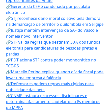
representantes da Anafe
🔗Gerente da CEF é condenado por peculato
eletrônico
🔗STJ reconhece dano moral coletivo pela demora
na demarcação de território quilombola em Sergipe
🔗Justiça mantém intervenção da SAF do Vasco e
nomeia novo interventor
🔗STF valida regras que destinam 30% dos fundos
eleitorais para candidaturas de pessoas pretas e
pardas
🔗PDT aciona STF contra poder monocrático no
TCE-RS
🔗Marcello Perino explica quando dívida fiscal pode
levar uma empresa à falência
🔗Defensores pedem regras mais rígidas para
publicidade das bets
🔗CNMP instaura processos disciplinares e
determina afastamento cautelar de três membros
do MPPA