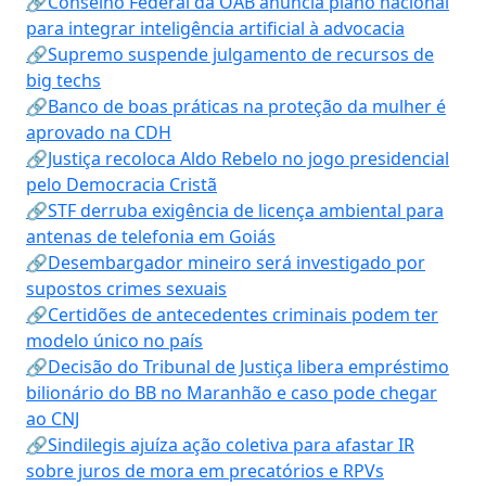
🔗Conselho Federal da OAB anuncia plano nacional
para integrar inteligência artificial à advocacia
🔗Supremo suspende julgamento de recursos de
big techs
🔗Banco de boas práticas na proteção da mulher é
aprovado na CDH
🔗Justiça recoloca Aldo Rebelo no jogo presidencial
pelo Democracia Cristã
🔗STF derruba exigência de licença ambiental para
antenas de telefonia em Goiás
🔗Desembargador mineiro será investigado por
supostos crimes sexuais
🔗Certidões de antecedentes criminais podem ter
modelo único no país
🔗Decisão do Tribunal de Justiça libera empréstimo
bilionário do BB no Maranhão e caso pode chegar
ao CNJ
🔗Sindilegis ajuíza ação coletiva para afastar IR
sobre juros de mora em precatórios e RPVs