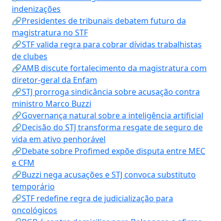
indenizações
🔗Presidentes de tribunais debatem futuro da
magistratura no STF
🔗STF valida regra para cobrar dívidas trabalhistas
de clubes
🔗AMB discute fortalecimento da magistratura com
diretor-geral da Enfam
🔗STJ prorroga sindicância sobre acusação contra
ministro Marco Buzzi
🔗Governança natural sobre a inteligência artificial
🔗Decisão do STJ transforma resgate de seguro de
vida em ativo penhorável
🔗Debate sobre Profimed expõe disputa entre MEC
e CFM
🔗Buzzi nega acusações e STJ convoca substituto
temporário
🔗STF redefine regra de judicialização para
oncológicos