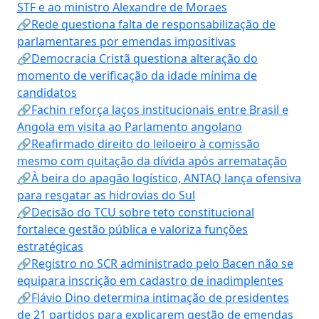
STF e ao ministro Alexandre de Moraes
🔗Rede questiona falta de responsabilização de
parlamentares por emendas impositivas
🔗Democracia Cristã questiona alteração do
momento de verificação da idade mínima de
candidatos
🔗Fachin reforça laços institucionais entre Brasil e
Angola em visita ao Parlamento angolano
🔗Reafirmado direito do leiloeiro à comissão
mesmo com quitação da dívida após arrematação
🔗À beira do apagão logístico, ANTAQ lança ofensiva
para resgatar as hidrovias do Sul
🔗Decisão do TCU sobre teto constitucional
fortalece gestão pública e valoriza funções
estratégicas
🔗Registro no SCR administrado pelo Bacen não se
equipara inscrição em cadastro de inadimplentes
🔗Flávio Dino determina intimação de presidentes
de 21 partidos para explicarem gestão de emendas