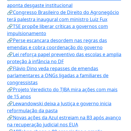
aponta desgaste institucional
🔗Congresso Brasileiro de Direito do Agronegócio
terá palestra inaugural com ministro Luiz Fux
🔗TSE propõe liberar críticas a governos com
impulsionamento
🔗Perse escancara desordem nas regras das
emendas e cobra coordenação do governo
🔗Lei reforça papel preventivo das escolas e amplia
proteção à infância no DF
🔗Flávio Dino veda repasses de emendas
parlamentares a ONGs ligadas a familiares de
congressistas
🔗Projeto Veredicto do TJBA mira ações com mais
de 15 anos
🔗Lewandowski deixa a Justiça e governo inicia
reformulação da pasta
🔗Novas ações da Azul estreiam na B3 após avanço
na recuperação judicial nos EUA