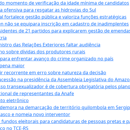
 do momento de verificação da idade mínima de candidatos
a ofensiva para resgatar as hidrovias do Sul
 fortalece gestão pública e valoriza funções estratégicas
n não se equipara inscrição em cadastro de inadimplentes
sidentes de 21 partidos para explicarem gestão de emenda
ria
stro das Relações Exteriores faltar audiência
 sobre dívidas dos produtores rurais
para enfrentar avanço do crime organizado no país
 pena maior
zir recorrente em erro sobre natureza da decisão
ucessão na presidência da Assembleia Legislativa do Amaz
sso transexualizador é de cobertura obrigatória pelos plan
ucional de representantes da Anafe
to eletrônico
 demora na demarcação de território quilombola em Sergi
Vasco e nomeia novo interventor
 fundos eleitorais para candidaturas de pessoas pretas e 
co no TCE-RS