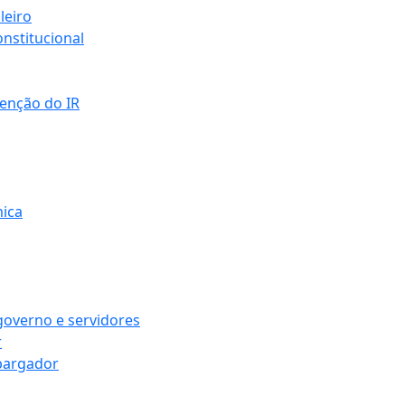
leiro
nstitucional
senção do IR
mica
governo e servidores
r
bargador