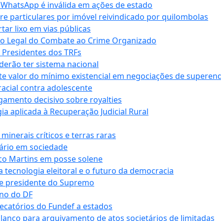
r WhatsApp é inválida em ações de estado
tre particulares por imóvel reivindicado por quilombolas
r lixo em vias públicas
co Legal do Combate ao Crime Organizado
e Presidentes dos TRFs
erão ter sistema nacional
te valor do mínimo existencial em negociações de superen
 racial contra adolescente
lgamento decisivo sobre royalties
a aplicada à Recuperação Judicial Rural
inerais críticos e terras raras
nário em sociedade
co Martins em posse solene
 tecnologia eleitoral e o futuro da democracia
te presidente do Supremo
rno do DF
recatórios do Fundef a estados
alanço para arquivamento de atos societários de limitadas