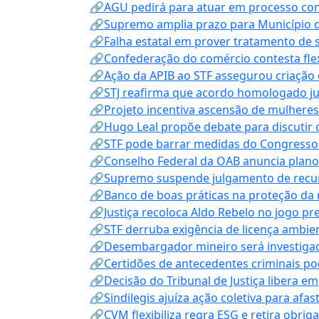
🔗AGU pedirá para atuar em processo con
🔗Supremo amplia prazo para Município d
🔗Falha estatal em prover tratamento de 
🔗Confederação do comércio contesta fle
🔗Ação da APIB ao STF assegurou criação 
🔗STJ reafirma que acordo homologado ju
🔗Projeto incentiva ascensão de mulheres
🔗Hugo Leal propõe debate para discutir o
🔗STF pode barrar medidas do Congresso 
🔗Conselho Federal da OAB anuncia plano na
🔗Supremo suspende julgamento de recur
🔗Banco de boas práticas na proteção da
🔗Justiça recoloca Aldo Rebelo no jogo pr
🔗STF derruba exigência de licença ambien
🔗Desembargador mineiro será investigad
🔗Certidões de antecedentes criminais po
🔗Decisão do Tribunal de Justiça libera 
🔗Sindilegis ajuíza ação coletiva para afa
🔗CVM flexibiliza regra ESG e retira obrig