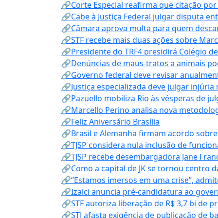
🔗Corte Especial reafirma que citação po
🔗Cabe à Justiça Federal julgar disputa en
🔗Câmara aprova multa para quem descarta
🔗STF recebe mais duas ações sobre Mar
🔗Presidente do TRF4 presidirá Colégio d
🔗Denúncias de maus-tratos a animais pod
🔗Governo federal deve revisar anualmen
🔗Justiça especializada deve julgar injúria
🔗Pazuello mobiliza Rio às vésperas de ju
🔗Marcello Perino analisa nova metodologi
🔗Feliz Aniversário Brasília
🔗Brasil e Alemanha firmam acordo sobre m
🔗TJSP considera nula inclusão de funcio
🔗TJSP recebe desembargadora Jane Fran
🔗Como a capital de JK se tornou centro da
🔗“Estamos imersos em uma crise”, admi
🔗Izalci anuncia pré-candidatura ao gove
🔗STF autoriza liberação de R$ 3,7 bi de p
🔗STJ afasta exigência de publicação de b