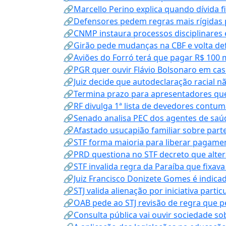
🔗Marcello Perino explica quando dívida f
🔗Defensores pedem regras mais rígidas p
🔗CNMP instaura processos disciplinares
🔗Girão pede mudanças na CBF e volta defe
🔗Aviões do Forró terá que pagar R$ 100 
🔗PGR quer ouvir Flávio Bolsonaro em cas
🔗Juiz decide que autodeclaração racial nã
🔗Termina prazo para apresentadores que
🔗RF divulga 1ª lista de devedores contum
🔗Senado analisa PEC dos agentes de saúd
🔗Afastado usucapião familiar sobre parte
🔗STF forma maioria para liberar pagamen
🔗PRD questiona no STF decreto que alter
🔗STF invalida regra da Paraíba que fixa
🔗Juiz Francisco Donizete Gomes é indic
🔗STJ valida alienação por iniciativa parti
🔗OAB pede ao STJ revisão de regra que 
🔗Consulta pública vai ouvir sociedade s