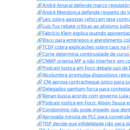
🔗André Amaral defende marco regulatório 
🔗André Mendonça defende respeito do Judi
🔗Leis sobre apostas reforçam tese contra
🔗Luiz Fux rebate críticas ao ativismo judi
🔗Fabrício Klein explica quando aposenta
🔗Risco para empregos e atendimento col
🔗TCDF cobra explicações sobre caos na F
🔗Corte determina continuidade de curso
🔗CNMP orienta MP a não interferir em co
🔗Podcast Justiça em Foco debate uso de IA
🔗Alcolumbre promulga dispositivos rein
🔗 CNJ aprova contracheque único para juí
🔗Delegados ganham força para contestar 
🔗Renan busca acordo com governo Lula p
🔗Podcast Justiça em Foco: Alison Souza e
🔗Condomínio não pode impedir que dentis
🔗Aprovada minuta de PLC para conversão
🔗TJSP decide que infidelidade não gera 