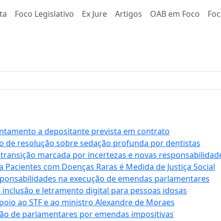
ta
Foco Legislativo
Ex Jure
Artigos
OAB em Foco
Foc
antamento a depositante prevista em contrato
 de resolução sobre sedação profunda por dentistas
 transição marcada por incertezas e novas responsabilidad
a Pacientes com Doenças Raras é Medida de Justiça Social
sponsabilidades na execução de emendas parlamentares
e inclusão e letramento digital para pessoas idosas
apoio ao STF e ao ministro Alexandre de Moraes
ção de parlamentares por emendas impositivas