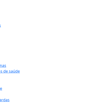
s
onas
os de saúde
pe
pardas