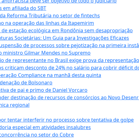
antirracista deve ser objetivo de todo o Judiciário
s em afiliada do SBT
da Reforma Tributária no setor de fintechs
o na operação das linhas da Itapemirim
ão de estação ecológica em Rondônia sem desapropriação
ras Societárias: Um Guia para Investigações Eficazes
spensão de processos sobre pejotização na primeira instâ
l do ministro Gilmar Mendes no Supremo
o de representante no Brasil exige prova da representaçã
riticam desconto de 24% no salário para cobrir déficit do
Operação Compliance na manhã desta quinta
ndenação de Bolsonaro
iva de pai e primo de Daniel Vorcaro
der destinação de recursos de consórcios ao Novo Desenro
mica regional
tentar interferir no processo sobre tentativa de golpe
oria especial em atividades insalubres
 concorrência no setor do Cobre