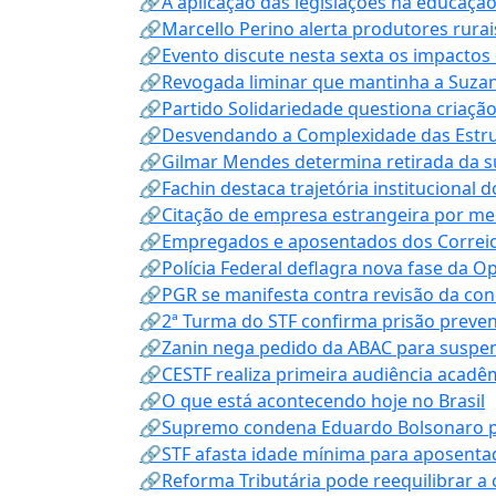
🔗A aplicação das legislações na educação 
🔗Marcello Perino alerta produtores rurai
🔗Evento discute nesta sexta os impactos 
🔗Revogada liminar que mantinha a Suzan
🔗Partido Solidariedade questiona criaç
🔗Desvendando a Complexidade das Estrutu
🔗Gilmar Mendes determina retirada da su
🔗Fachin destaca trajetória instituciona
🔗Citação de empresa estrangeira por mei
🔗Empregados e aposentados dos Correios c
🔗Polícia Federal deflagra nova fase da 
🔗PGR se manifesta contra revisão da co
🔗2ª Turma do STF confirma prisão prevent
🔗Zanin nega pedido da ABAC para suspen
🔗CESTF realiza primeira audiência acadê
🔗O que está acontecendo hoje no Brasil
🔗Supremo condena Eduardo Bolsonaro por 
🔗STF afasta idade mínima para aposentad
🔗Reforma Tributária pode reequilibrar a