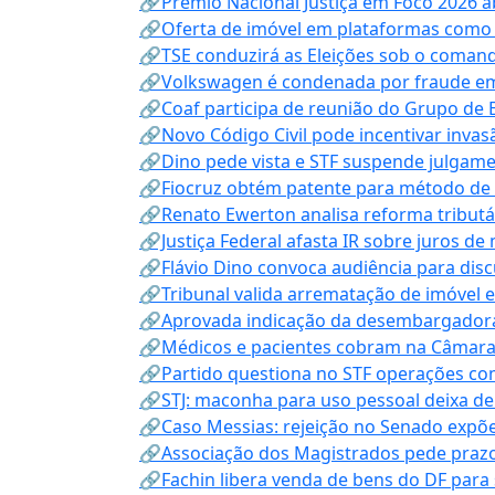
🔗Prêmio Nacional Justiça em Foco 2026 a
🔗Oferta de imóvel em plataformas como
🔗TSE conduzirá as Eleições sob o coma
🔗Volkswagen é condenada por fraude e
🔗Coaf participa de reunião do Grupo de 
🔗Novo Código Civil pode incentivar invas
🔗Dino pede vista e STF suspende julgame
🔗Fiocruz obtém patente para método de t
🔗Renato Ewerton analisa reforma tributár
🔗Justiça Federal afasta IR sobre juros de
🔗Flávio Dino convoca audiência para discu
🔗Tribunal valida arrematação de imóvel 
🔗Aprovada indicação da desembargadora
🔗Médicos e pacientes cobram na Câmara a
🔗Partido questiona no STF operações co
🔗STJ: maconha para uso pessoal deixa de
🔗Caso Messias: rejeição no Senado expõe 
🔗Associação dos Magistrados pede prazo
🔗Fachin libera venda de bens do DF para