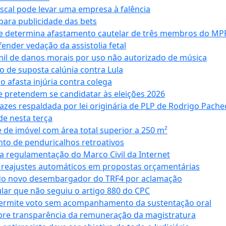
iscal pode levar uma empresa à falência
ara publicidade das bets
 e determina afastamento cautelar de três membros do MP
nder vedação da assistolia fetal
mil de danos morais por uso não autorizado de música
o de suposta calúnia contra Lula
o afasta injúria contra colega
 pretendem se candidatar às eleições 2026
azes respaldada por lei originária de PLP de Rodrigo Pache
e nesta terça
 de imóvel com área total superior a 250 m²
to de penduricalhos retroativos
a regulamentação do Marco Civil da Internet
va reajustes automáticos em propostas orçamentárias
ado novo desembargador do TRF4 por aclamação
cular que não seguiu o artigo 880 do CPC
permite voto sem acompanhamento da sustentação oral
obre transparência da remuneração da magistratura