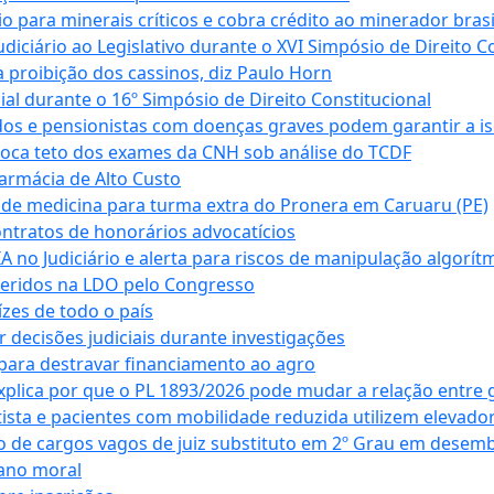
para minerais críticos e cobra crédito ao minerador brasi
ciário ao Legislativo durante o XVI Simpósio de Direito Co
 proibição dos cassinos, diz Paulo Horn
cial durante o 16º Simpósio de Direito Constitucional
dos e pensionistas com doenças graves podem garantir a i
oca teto dos exames da CNH sob análise do TCDF
armácia de Alto Custo
 de medicina para turma extra do Pronera em Caruaru (PE)
ntratos de honorários advocatícios
 no Judiciário e alerta para riscos de manipulação algorít
seridos na LDO pelo Congresso
zes de todo o país
decisões judiciais durante investigações
ara destravar financiamento ao agro
xplica por que o PL 1893/2026 pode mudar a relação entre 
ta e pacientes com mobilidade reduzida utilizem elevado
 de cargos vagos de juiz substituto em 2º Grau em desem
dano moral