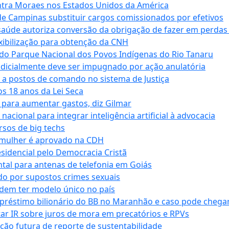
tra Moraes nos Estados Unidos da América
e Campinas substituir cargos comissionados por efetivos
saúde autoriza conversão da obrigação de fazer em perdas
xibilização para obtenção da CNH
do Parque Nacional dos Povos Indígenas do Rio Tanaru
dicialmente deve ser impugnado por ação anulatória
 a postos de comando no sistema de Justiça
s 18 anos da Lei Seca
para aumentar gastos, diz Gilmar
cional para integrar inteligência artificial à advocacia
sos de big techs
 mulher é aprovado na CDH
esidencial pelo Democracia Cristã
tal para antenas de telefonia em Goiás
o por supostos crimes sexuais
dem ter modelo único no país
empréstimo bilionário do BB no Maranhão e caso pode chega
star IR sobre juros de mora em precatórios e RPVs
ação futura de reporte de sustentabilidade