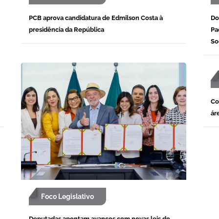
PCB aprova candidatura de Edmilson Costa à
Do
presidência da República
Pa
So
Co
ár
Foco Legislativo
Deputadas apontam avanços com novas leis do