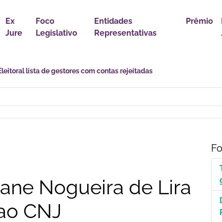
Ex
Foco
Entidades
Prêmio
Jure
Legislativo
Representativas
astro Nacional para Pacientes com Doenças Raras é Medida de Justi
Fo
ane Nogueira de Lira
ao CNJ