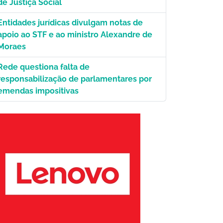
de Justiça Social
Entidades jurídicas divulgam notas de
. Câmara.
apoio ao STF e ao ministro Alexandre de
Moraes
Rede questiona falta de
responsabilização de parlamentares por
emendas impositivas