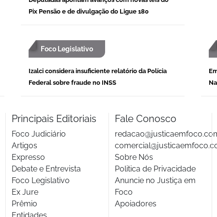
Pix Pensão e de divulgação do Ligue 180
Foco Legislativo
Izalci considera insuficiente relatório da Polícia
Em
Federal sobre fraude no INSS
Na
Principais Editoriais
Fale Conosco
Foco Judiciário
redacao@justicaemfoco.co
Artigos
comercial@justicaemfoco.c
Expresso
Sobre Nós
Debate e Entrevista
Politica de Privacidade
Foco Legislativo
Anuncie no Justiça em
Ex Jure
Foco
Prêmio
Apoiadores
Entidades