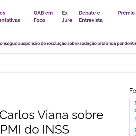
es
OAB em
Ex
Debate e
Prêmio
ntativas
Foco
Jure
Entrevista
s desafios de uma transição marcada por incertezas e novas
Fo
arlos Viana sobre
CPMI do INSS