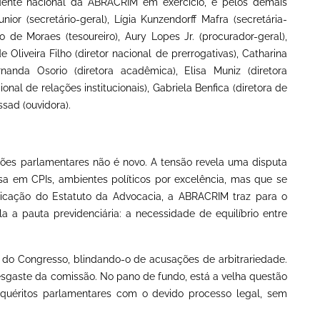
idente nacional da ABRACRIM em exercício, e pelos demais
nior (secretário-geral), Lígia Kunzendorff Mafra (secretária-
 de Moraes (tesoureiro), Aury Lopes Jr. (procurador-geral),
 Oliveira Filho (diretor nacional de prerrogativas), Catharina
ernanda Osorio (diretora acadêmica), Elisa Muniz (diretora
nal de relações institucionais), Gabriela Benfica (diretora de
ssad (ouvidora).
ões parlamentares não é novo. A tensão revela uma disputa
a em CPIs, ambientes políticos por excelência, mas que se
licação do Estatuto da Advocacia, a ABRACRIM traz para o
a pauta previdenciária: a necessidade de equilíbrio entre
ade do Congresso, blindando-o de acusações de arbitrariedade.
esgaste da comissão. No pano de fundo, está a velha questão
 inquéritos parlamentares com o devido processo legal, sem