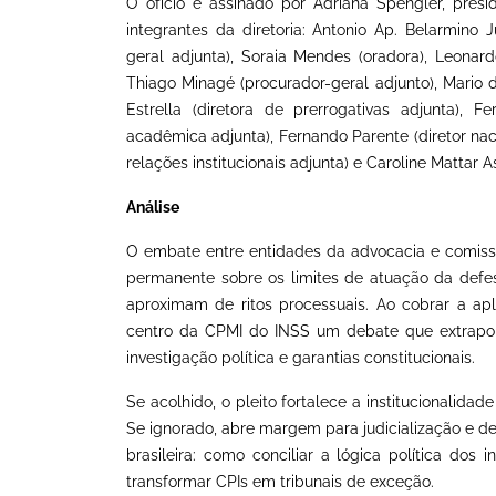
O ofício é assinado por Adriana Spengler, pres
integrantes da diretoria: Antonio Ap. Belarmino Ju
geral adjunta), Soraia Mendes (oradora), Leonardo
Thiago Minagé (procurador-geral adjunto), Mario de
Estrella (diretora de prerrogativas adjunta), F
acadêmica adjunta), Fernando Parente (diretor nacio
relações institucionais adjunta) e Caroline Mattar A
Análise
O embate entre entidades da advocacia e comiss
permanente sobre os limites de atuação da defes
aproximam de ritos processuais. Ao cobrar a ap
centro da CPMI do INSS um debate que extrapola 
investigação política e garantias constitucionais.
Se acolhido, o pleito fortalece a institucionalid
Se ignorado, abre margem para judicialização e d
brasileira: como conciliar a lógica política dos
transformar CPIs em tribunais de exceção.