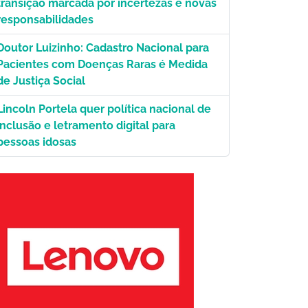
transição marcada por incertezas e novas
responsabilidades
Doutor Luizinho: Cadastro Nacional para
Pacientes com Doenças Raras é Medida
de Justiça Social
Lincoln Portela quer política nacional de
inclusão e letramento digital para
pessoas idosas