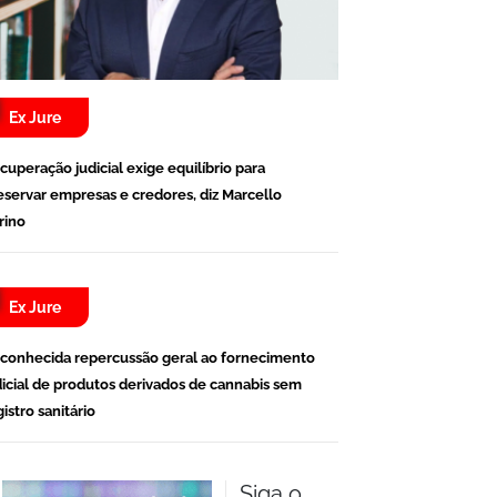
Ex Jure
cuperação judicial exige equilíbrio para
eservar empresas e credores, diz Marcello
rino
Ex Jure
conhecida repercussão geral ao fornecimento
dicial de produtos derivados de cannabis sem
gistro sanitário
Siga o