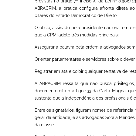
previstas no artigo 7º, inciso X, da Lei nº 8.906/
ABRACRIM, a prática configura afronta direta ao
pilares do Estado Democrático de Direito.
O ofício, assinado pela presidente nacional em exe
que a CPMI adote três medidas principais:
Assegurar a palavra pela ordem a advogados semp
Orientar parlamentares e servidores sobre o dever 
Registrar em ata e coibir qualquer tentativa de re
A ABRACRIM ressalta que não busca privilégios, 
documento cita o artigo 133 da Carta Magna, que
sustenta que a independência dos profissionais é 
Entre os signatários, figuram nomes de referência 
geral da entidade, e as advogadas Soraia Mendes 
da classe.