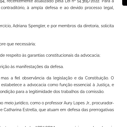
1994, recentemente atualizado pela Lei nº 14.365/2022. Para a
 contraditório, à ampla defesa e ao devido processo legal,
rcício, Adriana Spengler, e por membros da diretoria, solicita
re que necessária;
de respeito às garantias constitucionais da advocacia;
strição às manifestações da defesa.
mas a fiel observância da legislação e da Constituição. O
 estabelece a advocacia como função essencial à Justiça, e
condição para a legitimidade dos trabalhos da comissão.
no meio jurídico, como o professor Aury Lopes Jr., procurador-
e Catharina Estrella, que atuam em defesa das prerrogativas