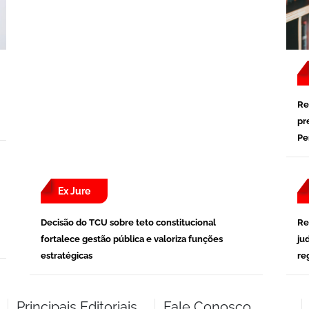
Re
pr
Pe
Ex Jure
Decisão do TCU sobre teto constitucional
Re
fortalece gestão pública e valoriza funções
ju
estratégicas
re
Principais Editoriais
Fale Conosco