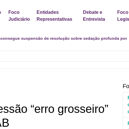
m
Foco
Entidades
Debate e
Foco
Judiciário
Representativas
Entrevista
Legis
os desafios de uma transição marcada por incertezas e novas
Fo
ssão “erro grosseiro”
AB