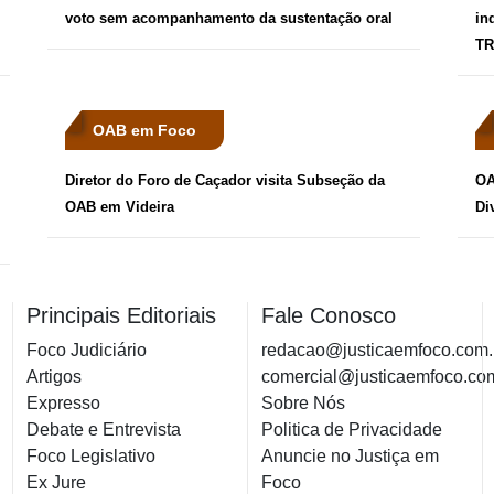
voto sem acompanhamento da sustentação oral
in
TR
OAB em Foco
Diretor do Foro de Caçador visita Subseção da
OA
OAB em Videira
Di
Principais Editoriais
Fale Conosco
Foco Judiciário
redacao@justicaemfoco.com.
Artigos
comercial@justicaemfoco.co
Expresso
Sobre Nós
Debate e Entrevista
Politica de Privacidade
Foco Legislativo
Anuncie no Justiça em
Ex Jure
Foco