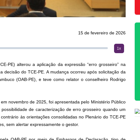
15 de fevereiro de 2026
1x
E-PE) alterou a aplicação da expressão “erro grosseiro” na
ma decisão do TCE-PE. A mudança ocorreu após solicitação da
mbuco (OAB-PE), e teve como relator o conselheiro Rodrigo
e em novembro de 2025, foi apresentada pelo Ministério Público
possibilidade de caracterização de erro grosseiro quando um
contrário às orientações consolidadas no Plenário do TCE-PE
res, sem alertar expressamente o gestor.
o pela OAB-PE por meio de Embargos de Declaração, tipo de