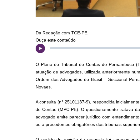
Da Redação com TCE-PE.
Ouça este conteúdo
O Pleno do Tribunal de Contas de Pernambuco (TC
atuação de advogados, utilizada anteriormente nu
Ordem dos Advogados do Brasil – Seccional Perna
Novaes.
A consulta (n° 25101137-9), respondida inicialment
de Contas (MPC-PE). O questionamento tratava da 
advogado emite parecer jurídico com entendimento 
ou a precedentes obrigatórios dos tribunais superio
O pedido de revisão da resposta foi apresentad