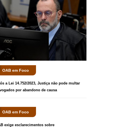
OAB em Foco
ós a Lei 14.752/2023, Justiça não pode multar
vogados por abandono de causa
OAB em Foco
B exige esclarecimentos sobre