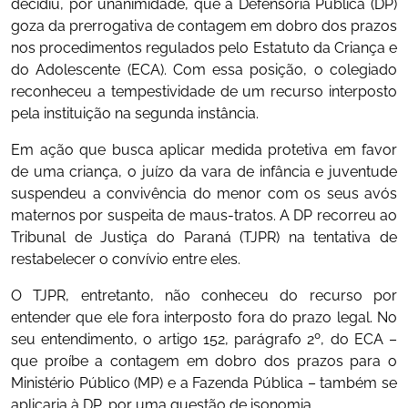
decidiu, por unanimidade, que a Defensoria Pública (DP)
goza da prerrogativa de contagem em dobro dos prazos
nos procedimentos regulados pelo Estatuto da Criança e
do Adolescente (ECA). Com essa posição, o colegiado
reconheceu a tempestividade de um recurso interposto
pela instituição na segunda instância.
Em ação que busca aplicar medida protetiva em favor
de uma criança, o juízo da vara de infância e juventude
suspendeu a convivência do menor com os seus avós
maternos por suspeita de maus-tratos. A DP recorreu ao
Tribunal de Justiça do Paraná (TJPR) na tentativa de
restabelecer o convívio entre eles.
O TJPR, entretanto, não conheceu do recurso por
entender que ele fora interposto fora do prazo legal. No
seu entendimento, o artigo 152, parágrafo 2º, do ECA –
que proíbe a contagem em dobro dos prazos para o
Ministério Público (MP) e a Fazenda Pública – também se
aplicaria à DP, por uma questão de isonomia.