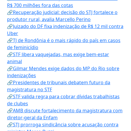
R$ 700 milhões fora das cotas
🔗Recuperação judicial: decisão do STJ fortalece o
produtor rural, avalia Marcello Perino
🔗Juizado do DF fixa indenização de R$ 12 mil contra
Uber
🔗TJ de Rondônia é o mais rápido do país em casos
de feminicídio
🔗STF libera vaquejadas, mas exige bem-estar
animal
🔗Gilmar Mendes exige dados do MP do Rio sobre
indenizações
🔗Presidentes de tribunais debatem futuro da
magistratura no STF
🔗STF valida regra para cobrar dívidas trabalhistas
de clubes
🔗AMB discute fortalecimento da magistratura com
diretor-geral da Enfam
🔗STJ prorroga sindicância sobre acusação contra