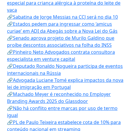
especial para criança alérgica à proteína do leite de
vaca
🔗Sabatina de Jorge Messias na CCJ será no dia 10
🔗Estados pedem para ingressar como ‘amicus
curiae’ em ADI da Abegás sobre a Nova Lei do Gás
🔗Senado aprova projeto de Murilo Galdino que
proíbe descontos associativos na folha do INSS
🔗Pinheiro Neto Advogados contrata consultora
especialista em venture capital
🔗Deputado Ronaldo Nogueira participa de eventos
internacionais na Rússia
🔗Advogada Luciane Tomé explica impactos da nova
lei de imigração em Portugal
🔗Machado Meyer é reconhecido no Employer
Branding Awards 2025 do Glassdoor
🔗Não há conflito entre marcas por uso de termo
igual
🔗PL de Paulo Teixeira estabelece cota de 10% para
conteúdo nacional em streaming