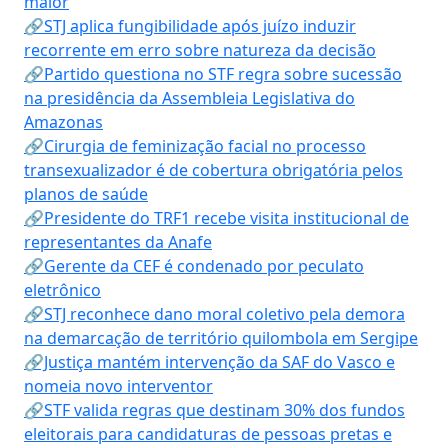
maior
🔗STJ aplica fungibilidade após juízo induzir
recorrente em erro sobre natureza da decisão
🔗Partido questiona no STF regra sobre sucessão
na presidência da Assembleia Legislativa do
Amazonas
🔗Cirurgia de feminização facial no processo
transexualizador é de cobertura obrigatória pelos
planos de saúde
🔗Presidente do TRF1 recebe visita institucional de
representantes da Anafe
🔗Gerente da CEF é condenado por peculato
eletrônico
🔗STJ reconhece dano moral coletivo pela demora
na demarcação de território quilombola em Sergipe
🔗Justiça mantém intervenção da SAF do Vasco e
nomeia novo interventor
🔗STF valida regras que destinam 30% dos fundos
eleitorais para candidaturas de pessoas pretas e