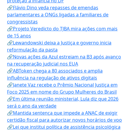
proteção à infância no DF
🔗Flávio Dino veda repasses de emendas
parlamentares a ONGs ligadas a familiares de
congressistas
🔗Projeto Veredicto do TJBA mira ações com mais
de 15 anos
🔗Lewandowski deixa a Justiça e governo inicia
reformulação da pasta
🔗Novas ações da Azul estreiam na B3 após avanço
na recuperação judicial nos EUA
🔗ABToken chega a 80 associados e amplia
influência na regulação de ativos digitais
🔗Janete Vaz recebe o Prêmio Nacional Justiça em
Foco 2025 em nome do Grupo Mulheres do Brasil
🔗Em última reunião ministerial, Lula diz que 2026
será o ano da verdade
🔗Mantida sentença que impede a ANAC de exigir
certidão fiscal para autorizar novos horários de voo
🔗Lei que institui política de assistência psicológica