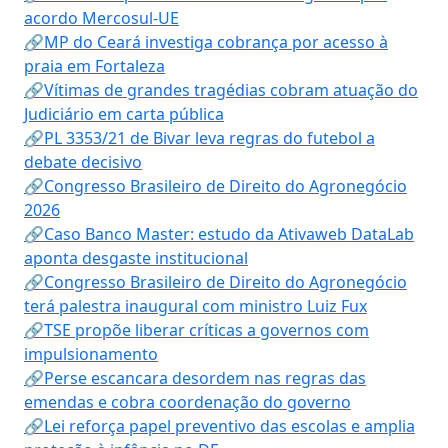
acordo Mercosul-UE
🔗MP do Ceará investiga cobrança por acesso à
praia em Fortaleza
🔗Vítimas de grandes tragédias cobram atuação do
Judiciário em carta pública
🔗PL 3353/21 de Bivar leva regras do futebol a
debate decisivo
🔗Congresso Brasileiro de Direito do Agronegócio
2026
🔗Caso Banco Master: estudo da Ativaweb DataLab
aponta desgaste institucional
🔗Congresso Brasileiro de Direito do Agronegócio
terá palestra inaugural com ministro Luiz Fux
🔗TSE propõe liberar críticas a governos com
impulsionamento
🔗Perse escancara desordem nas regras das
emendas e cobra coordenação do governo
🔗Lei reforça papel preventivo das escolas e amplia