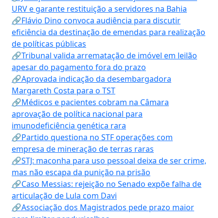
URV e garante restituição a servidores na Bahia
🔗Flávio Dino convoca audiência para discutir
eficiência da destinação de emendas para realização
de políticas públicas
🔗Tribunal valida arrematação de imóvel em leilão
apesar do pagamento fora do prazo
🔗Aprovada indicação da desembargadora
Margareth Costa para o TST
🔗Médicos e pacientes cobram na Câmara
aprovação de política nacional para
imunodeficiência genética rara
🔗Partido questiona no STF operações com
empresa de mineração de terras raras
🔗STJ: maconha para uso pessoal deixa de ser crime,
mas não escapa da punição na prisão
🔗Caso Messias: rejeição no Senado expõe falha de
articulação de Lula com Davi
🔗Associação dos Magistrados pede prazo maior