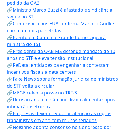
pedido da OAB
🔗Ministro Marco Buzzi é afastado e sindicância
segue no STJ
🔗Conferência nos EUA confirma Marcelo Godke
como um dos painelistas
🔗Evento em Campina Grande homenageará
ministra do TST
🔗Presidente da OAB-MS defende mandato de 10
anos no STF e eleva tensão institucional
🔗ReData: entidades da engenharia contestam
incentivos fiscais a data centers
🔗Fake News sobre formação jurídica de ministros
do STF volta a circular
🔗MEGE celebra posse no TRF-3
🔗Decisão anula prisão por dívida alimentar após
intimação eletrônica
🔗Empresas devem redobrar atenção às regras
trabalhistas em ano com muitos feriados
🔗Nelsinho aponta consenso no Congresso por