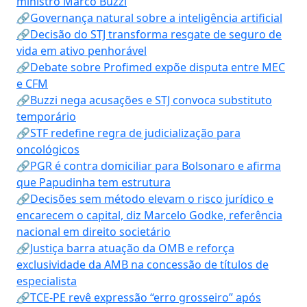
ministro Marco Buzzi
🔗Governança natural sobre a inteligência artificial
🔗Decisão do STJ transforma resgate de seguro de
vida em ativo penhorável
🔗Debate sobre Profimed expõe disputa entre MEC
e CFM
🔗Buzzi nega acusações e STJ convoca substituto
temporário
🔗STF redefine regra de judicialização para
oncológicos
🔗PGR é contra domiciliar para Bolsonaro e afirma
que Papudinha tem estrutura
🔗Decisões sem método elevam o risco jurídico e
encarecem o capital, diz Marcelo Godke, referência
nacional em direito societário
🔗Justiça barra atuação da OMB e reforça
exclusividade da AMB na concessão de títulos de
especialista
🔗TCE-PE revê expressão “erro grosseiro” após