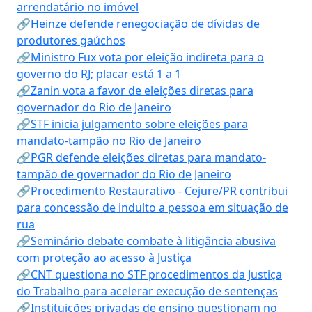
arrendatário no imóvel
🔗Heinze defende renegociação de dívidas de
produtores gaúchos
🔗Ministro Fux vota por eleição indireta para o
governo do RJ; placar está 1 a 1
🔗Zanin vota a favor de eleições diretas para
governador do Rio de Janeiro
🔗STF inicia julgamento sobre eleições para
mandato-tampão no Rio de Janeiro
🔗PGR defende eleições diretas para mandato-
tampão de governador do Rio de Janeiro
🔗Procedimento Restaurativo - Cejure/PR contribui
para concessão de indulto a pessoa em situação de
rua
🔗Seminário debate combate à litigância abusiva
com proteção ao acesso à Justiça
🔗CNT questiona no STF procedimentos da Justiça
do Trabalho para acelerar execução de sentenças
🔗Instituições privadas de ensino questionam no