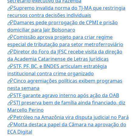
secretário-executivo da Fazenda
🔗Supremo invalida norma do TJ-MA que restringia
recursos contra decisões individuais
🔗Damares pede prorrogação de CPMI e prisão
domiciliar para Jair Bolsonaro
🔗Comissão aprova projeto para criar regime
especial de tributação para setor metroferroviário
🔗Diretor do Foro da JFSC recebe visita da direção
da Academia Catarinense de Letras Jurídicas
🔗STF, PF, BC, e BNDES articulam estratégia
institucional contra crime organizado
🔗Cinco agremiações políticas exibem programas
nesta semana
🔗STF garante agravo interno após ação da OAB
🔗STJ preserva bem de família ainda financiado, diz
Marcello Perino
🔗Petróleo na Amazônia vira disputa judicial no Pará
🔗Motta destaca papel da Câmara na aprovação do
ECA Digital