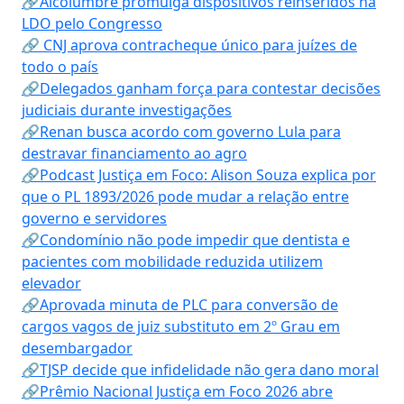
🔗Alcolumbre promulga dispositivos reinseridos na
LDO pelo Congresso
🔗 CNJ aprova contracheque único para juízes de
todo o país
🔗Delegados ganham força para contestar decisões
judiciais durante investigações
🔗Renan busca acordo com governo Lula para
destravar financiamento ao agro
🔗Podcast Justiça em Foco: Alison Souza explica por
que o PL 1893/2026 pode mudar a relação entre
governo e servidores
🔗Condomínio não pode impedir que dentista e
pacientes com mobilidade reduzida utilizem
elevador
🔗Aprovada minuta de PLC para conversão de
cargos vagos de juiz substituto em 2º Grau em
desembargador
🔗TJSP decide que infidelidade não gera dano moral
🔗Prêmio Nacional Justiça em Foco 2026 abre