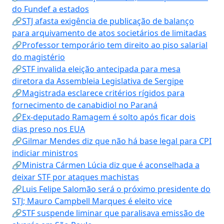
do Fundef a estados
🔗STJ afasta exigência de publicação de balanço
para arquivamento de atos societários de limitadas
🔗Professor temporário tem direito ao piso salarial
do magistério
🔗STF invalida eleição antecipada para mesa
diretora da Assembleia Legislativa de Sergipe
🔗Magistrada esclarece critérios rígidos para
fornecimento de canabidiol no Paraná
🔗Ex-deputado Ramagem é solto após ficar dois
dias preso nos EUA
🔗Gilmar Mendes diz que não há base legal para CPI
indiciar ministros
🔗Ministra Cármen Lúcia diz que é aconselhada a
deixar STF por ataques machistas
🔗Luis Felipe Salomão será o próximo presidente do
STJ; Mauro Campbell Marques é eleito vice
🔗STF suspende liminar que paralisava emissão de