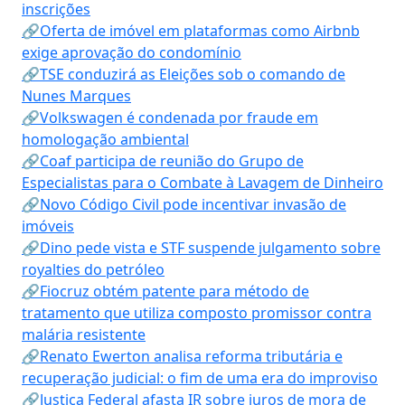
inscrições
🔗Oferta de imóvel em plataformas como Airbnb
exige aprovação do condomínio
🔗TSE conduzirá as Eleições sob o comando de
Nunes Marques
🔗Volkswagen é condenada por fraude em
homologação ambiental
🔗Coaf participa de reunião do Grupo de
Especialistas para o Combate à Lavagem de Dinheiro
🔗Novo Código Civil pode incentivar invasão de
imóveis
🔗Dino pede vista e STF suspende julgamento sobre
royalties do petróleo
🔗Fiocruz obtém patente para método de
tratamento que utiliza composto promissor contra
malária resistente
🔗Renato Ewerton analisa reforma tributária e
recuperação judicial: o fim de uma era do improviso
🔗Justiça Federal afasta IR sobre juros de mora de