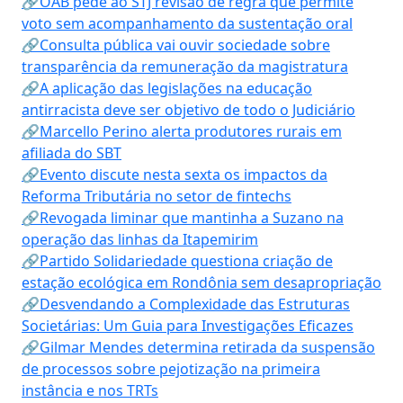
🔗OAB pede ao STJ revisão de regra que permite
voto sem acompanhamento da sustentação oral
🔗Consulta pública vai ouvir sociedade sobre
transparência da remuneração da magistratura
🔗A aplicação das legislações na educação
antirracista deve ser objetivo de todo o Judiciário
🔗Marcello Perino alerta produtores rurais em
afiliada do SBT
🔗Evento discute nesta sexta os impactos da
Reforma Tributária no setor de fintechs
🔗Revogada liminar que mantinha a Suzano na
operação das linhas da Itapemirim
🔗Partido Solidariedade questiona criação de
estação ecológica em Rondônia sem desapropriação
🔗Desvendando a Complexidade das Estruturas
Societárias: Um Guia para Investigações Eficazes
🔗Gilmar Mendes determina retirada da suspensão
de processos sobre pejotização na primeira
instância e nos TRTs