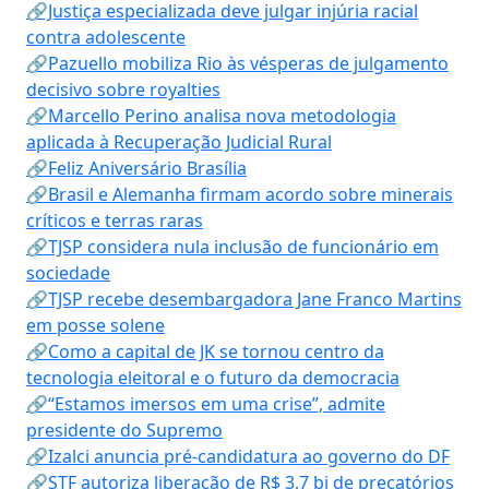
🔗Justiça especializada deve julgar injúria racial
contra adolescente
🔗Pazuello mobiliza Rio às vésperas de julgamento
decisivo sobre royalties
🔗Marcello Perino analisa nova metodologia
aplicada à Recuperação Judicial Rural
🔗Feliz Aniversário Brasília
🔗Brasil e Alemanha firmam acordo sobre minerais
críticos e terras raras
🔗TJSP considera nula inclusão de funcionário em
sociedade
🔗TJSP recebe desembargadora Jane Franco Martins
em posse solene
🔗Como a capital de JK se tornou centro da
tecnologia eleitoral e o futuro da democracia
🔗“Estamos imersos em uma crise”, admite
presidente do Supremo
🔗Izalci anuncia pré-candidatura ao governo do DF
🔗STF autoriza liberação de R$ 3,7 bi de precatórios