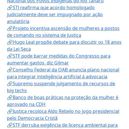
Nacional dos Povos Indígenas do Rio Tanaru
🔗STJ reafirma que acordo homologado
judicialmente deve ser impugnado por ação
anulatória
🔗Projeto incentiva ascensão de mulheres a postos
de comando no sistema de Justiça
🔗Hugo Leal propõe debate para discutir os 18 anos
da Lei Seca
🔗STF pode barrar medidas do Congresso para
aumentar gastos, diz Gilmar
🔗Conselho Federal da OAB anuncia plano nacional
para integrar inteligência artificial à advocacia
🔗Supremo suspende julgamento de recursos de
big techs
🔗Banco de boas práticas na proteção da mulher é
aprovado na CDH
🔗Justiça recoloca Aldo Rebelo no jogo presidencial
pelo Democracia Cristã
🔗STF derruba exigência de licença ambiental para