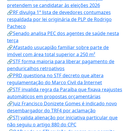
pretendem se candidatar às eleições 2026
🔗RF divulga 1ª lista de devedores contumazes
respaldada por lei originária de PLP de Rodrigo
Pacheco
🔗Senado analisa PEC dos agentes de saúde nesta
terça
🔗Afastado usucapião familiar sobre parte de
imóvel com área total superior a 250 m²
🔗STF forma maioria para liberar pagamento de
penduricalhos retroativos
🔗PRD questiona no STF decreto que altera
regulamentação do Marco Civil da Internet
🔗STF invalida regra da Paraíba que fixava reajustes
automáticos em propostas orçamentárias
🔗Juiz Francisco Donizete Gomes é indicado novo
desembargador do TRF4 por aclamação
🔗STJ valida alienação por iniciativa particular que
não seguiu o artigo 880 do CPC