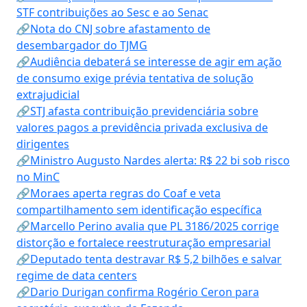
STF contribuições ao Sesc e ao Senac
🔗Nota do CNJ sobre afastamento de
desembargador do TJMG
🔗Audiência debaterá se interesse de agir em ação
de consumo exige prévia tentativa de solução
extrajudicial
🔗STJ afasta contribuição previdenciária sobre
valores pagos a previdência privada exclusiva de
dirigentes
🔗Ministro Augusto Nardes alerta: R$ 22 bi sob risco
no MinC
🔗Moraes aperta regras do Coaf e veta
compartilhamento sem identificação específica
🔗Marcello Perino avalia que PL 3186/2025 corrige
distorção e fortalece reestruturação empresarial
🔗Deputado tenta destravar R$ 5,2 bilhões e salvar
regime de data centers
🔗Dario Durigan confirma Rogério Ceron para