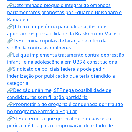
🔗Determinado bloqueio integral de emendas
parlamentares propostas por Eduardo Bolsonaro e
Ramagem
🔗JT tem competência para julgar ações que
apontam responsabilidade da Braskem em Maceió
🔗TSE ilumina cúpulas de laranja pelo fim da
violência contra as mulheres
🔗Lei que implementa tratamento contra depressão
infantil e na adolescência em UBS é constitucional
🔗Sindicato de policiais federais pode pedir
indenização por publicação que teria ofendido a
categoria
🔗Decisão unânime, STF nega possibilidade de
candidaturas sem filiação partidária
🔗Proprietária de drogaria é condenada por fraude
no programa Farmácia Popular
🔗STF determina que general Heleno passe por
perícia médica para comprovação de estado de