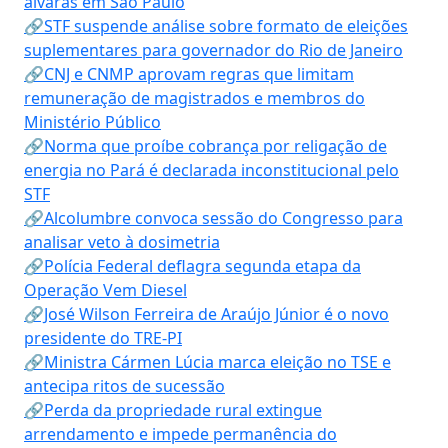
alvarás em São Paulo
🔗STF suspende análise sobre formato de eleições
suplementares para governador do Rio de Janeiro
🔗CNJ e CNMP aprovam regras que limitam
remuneração de magistrados e membros do
Ministério Público
🔗Norma que proíbe cobrança por religação de
energia no Pará é declarada inconstitucional pelo
STF
🔗Alcolumbre convoca sessão do Congresso para
analisar veto à dosimetria
🔗Polícia Federal deflagra segunda etapa da
Operação Vem Diesel
🔗José Wilson Ferreira de Araújo Júnior é o novo
presidente do TRE-PI
🔗Ministra Cármen Lúcia marca eleição no TSE e
antecipa ritos de sucessão
🔗Perda da propriedade rural extingue
arrendamento e impede permanência do