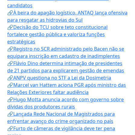
candidatos
🔗À beira do apagão logístico, ANTAQ lança ofensiva
para resgatar as hidrovias do Sul
🔗Decisão do TCU sobre teto constitucional
fortalece gestão pública e valoriza funções
estratégicas
🔗Registro no SCR administrado pelo Bacen não se
equipara inscrição em cadastro de inadimplentes
🔗Flávio Dino determina intimação de presidentes
de 21 partidos para explicarem gestão de emendas
🔗ANPV questiona no STF a Lei da Dosimetria
🔗Marcel van Hattem aciona PGR após ministro das
Relações Exteriores faltar audiência
🔗Hugo Motta anuncia acordo com governo sobre
dívidas dos produtores rurais
🔗Lançada Rede Nacional de Magistrados para
enfrentar avanço do crime organizado no país
🔗Furto de câmeras de vigilância deve ter pena