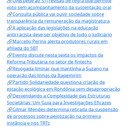
🔗OAB pede ao STJ revisão de regra que permite
voto sem acompanhamento da sustentação oral
🔗Consulta pública vai ouvir sociedade sobre
transparência da remuneração da magistratura
🔗A aplicação das legislações na educação
antirracista deve ser objetivo de todo o Judiciário
🔗Marcello Perino alerta produtores rurais em
afiliada do SBT
🔗Evento discute nesta sexta os impactos da
Reforma Tributária no setor de fintechs
🔗Revogada liminar que mantinha a Suzano na
operação das linhas da Itapemirim
🔗Partido Solidariedade questiona criação de
estação ecológica em Rondônia sem desapropriação
🔗Desvendando a Complexidade das Estruturas
Societárias: Um Guia para Investigações Eficazes
🔗Gilmar Mendes determina retirada da suspensão
de processos sobre pejotização na primeira
instância e nos TRTs