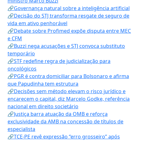
ministro Marco Buzzi
🔗Governança natural sobre a inteligência artificial
🔗Decisão do STJ transforma resgate de seguro de
vida em ativo penhorável
🔗Debate sobre Profimed expõe disputa entre MEC
e CFM
🔗Buzzi nega acusações e STJ convoca substituto
temporário
🔗STF redefine regra de judicialização para
oncológicos
🔗PGR é contra domiciliar para Bolsonaro e afirma
que Papudinha tem estrutura
🔗Decisões sem método elevam o risco jurídico e
encarecem o capital, diz Marcelo Godke, referência
nacional em direito societário
🔗Justiça barra atuação da OMB e reforça
exclusividade da AMB na concessão de títulos de
especialista
🔗TCE-PE revê expressão “erro grosseiro” após