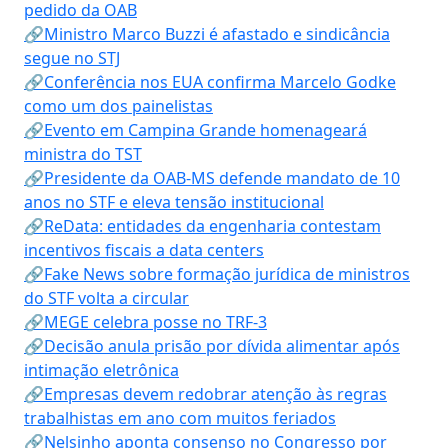
pedido da OAB
🔗Ministro Marco Buzzi é afastado e sindicância
segue no STJ
🔗Conferência nos EUA confirma Marcelo Godke
como um dos painelistas
🔗Evento em Campina Grande homenageará
ministra do TST
🔗Presidente da OAB-MS defende mandato de 10
anos no STF e eleva tensão institucional
🔗ReData: entidades da engenharia contestam
incentivos fiscais a data centers
🔗Fake News sobre formação jurídica de ministros
do STF volta a circular
🔗MEGE celebra posse no TRF-3
🔗Decisão anula prisão por dívida alimentar após
intimação eletrônica
🔗Empresas devem redobrar atenção às regras
trabalhistas em ano com muitos feriados
🔗Nelsinho aponta consenso no Congresso por