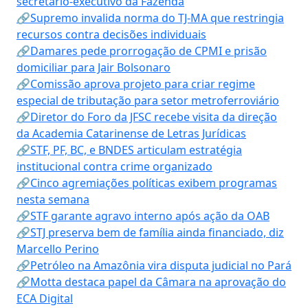
secretário-executivo da Fazenda
🔗Supremo invalida norma do TJ-MA que restringia
recursos contra decisões individuais
🔗Damares pede prorrogação de CPMI e prisão
domiciliar para Jair Bolsonaro
🔗Comissão aprova projeto para criar regime
especial de tributação para setor metroferroviário
🔗Diretor do Foro da JFSC recebe visita da direção
da Academia Catarinense de Letras Jurídicas
🔗STF, PF, BC, e BNDES articulam estratégia
institucional contra crime organizado
🔗Cinco agremiações políticas exibem programas
nesta semana
🔗STF garante agravo interno após ação da OAB
🔗STJ preserva bem de família ainda financiado, diz
Marcello Perino
🔗Petróleo na Amazônia vira disputa judicial no Pará
🔗Motta destaca papel da Câmara na aprovação do
ECA Digital