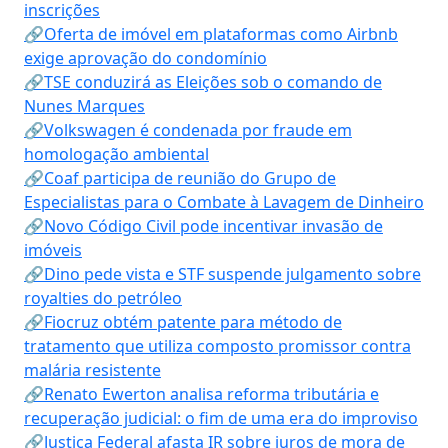
inscrições
🔗Oferta de imóvel em plataformas como Airbnb
exige aprovação do condomínio
🔗TSE conduzirá as Eleições sob o comando de
Nunes Marques
🔗Volkswagen é condenada por fraude em
homologação ambiental
🔗Coaf participa de reunião do Grupo de
Especialistas para o Combate à Lavagem de Dinheiro
🔗Novo Código Civil pode incentivar invasão de
imóveis
🔗Dino pede vista e STF suspende julgamento sobre
royalties do petróleo
🔗Fiocruz obtém patente para método de
tratamento que utiliza composto promissor contra
malária resistente
🔗Renato Ewerton analisa reforma tributária e
recuperação judicial: o fim de uma era do improviso
🔗Justiça Federal afasta IR sobre juros de mora de