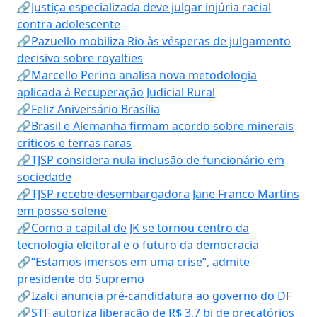
🔗Justiça especializada deve julgar injúria racial
contra adolescente
🔗Pazuello mobiliza Rio às vésperas de julgamento
decisivo sobre royalties
🔗Marcello Perino analisa nova metodologia
aplicada à Recuperação Judicial Rural
🔗Feliz Aniversário Brasília
🔗Brasil e Alemanha firmam acordo sobre minerais
críticos e terras raras
🔗TJSP considera nula inclusão de funcionário em
sociedade
🔗TJSP recebe desembargadora Jane Franco Martins
em posse solene
🔗Como a capital de JK se tornou centro da
tecnologia eleitoral e o futuro da democracia
🔗“Estamos imersos em uma crise”, admite
presidente do Supremo
🔗Izalci anuncia pré-candidatura ao governo do DF
🔗STF autoriza liberação de R$ 3,7 bi de precatórios