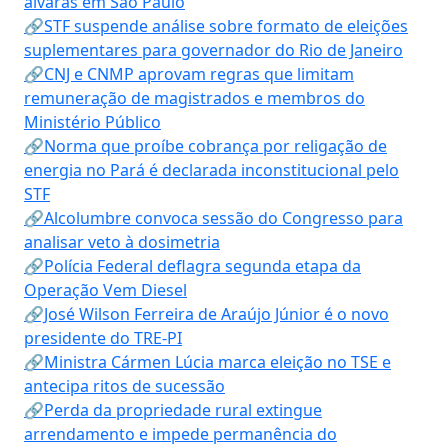
alvarás em São Paulo
🔗STF suspende análise sobre formato de eleições
suplementares para governador do Rio de Janeiro
🔗CNJ e CNMP aprovam regras que limitam
remuneração de magistrados e membros do
Ministério Público
🔗Norma que proíbe cobrança por religação de
energia no Pará é declarada inconstitucional pelo
STF
🔗Alcolumbre convoca sessão do Congresso para
analisar veto à dosimetria
🔗Polícia Federal deflagra segunda etapa da
Operação Vem Diesel
🔗José Wilson Ferreira de Araújo Júnior é o novo
presidente do TRE-PI
🔗Ministra Cármen Lúcia marca eleição no TSE e
antecipa ritos de sucessão
🔗Perda da propriedade rural extingue
arrendamento e impede permanência do