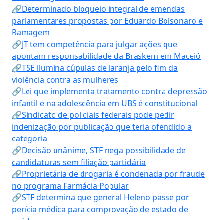
🔗Determinado bloqueio integral de emendas
parlamentares propostas por Eduardo Bolsonaro e
Ramagem
🔗JT tem competência para julgar ações que
apontam responsabilidade da Braskem em Maceió
🔗TSE ilumina cúpulas de laranja pelo fim da
violência contra as mulheres
🔗Lei que implementa tratamento contra depressão
infantil e na adolescência em UBS é constitucional
🔗Sindicato de policiais federais pode pedir
indenização por publicação que teria ofendido a
categoria
🔗Decisão unânime, STF nega possibilidade de
candidaturas sem filiação partidária
🔗Proprietária de drogaria é condenada por fraude
no programa Farmácia Popular
🔗STF determina que general Heleno passe por
perícia médica para comprovação de estado de