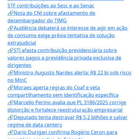
STF contribuições ao Sesc e ao Senac
🔗Nota do CNJ sobre afastamento de
desembargador do TJMG
🔗Audiência debaterá se interesse de agir em ação
de consumo exige prévia tentativa de solução
extrajudicial
🔗STJ afasta contribuição previdenciária sobre
valores pagos a previdência privada exclusiva de
dirigentes
🔗Ministro Augusto Nardes alerta: R$ 22 bi sob risco
no MinC
🔗Moraes aperta regras do Coaf e veta
compartilhamento sem identificação específica
🔗Marcello Perino avalia que PL 3186/2025 corrige
distorção e fortalece reestruturação empresarial
🔗Deputado tenta destravar R$ 5,2 bilhões e salvar
regime de data centers
🔗Dario Durigan confirma Rogério Ceron para