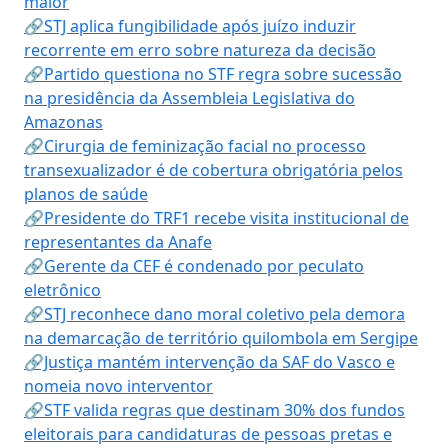
maior
🔗STJ aplica fungibilidade após juízo induzir
recorrente em erro sobre natureza da decisão
🔗Partido questiona no STF regra sobre sucessão
na presidência da Assembleia Legislativa do
Amazonas
🔗Cirurgia de feminização facial no processo
transexualizador é de cobertura obrigatória pelos
planos de saúde
🔗Presidente do TRF1 recebe visita institucional de
representantes da Anafe
🔗Gerente da CEF é condenado por peculato
eletrônico
🔗STJ reconhece dano moral coletivo pela demora
na demarcação de território quilombola em Sergipe
🔗Justiça mantém intervenção da SAF do Vasco e
nomeia novo interventor
🔗STF valida regras que destinam 30% dos fundos
eleitorais para candidaturas de pessoas pretas e