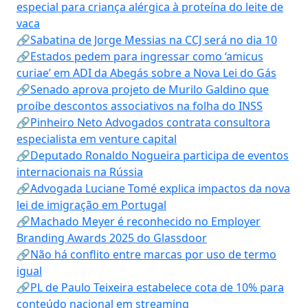
especial para criança alérgica à proteína do leite de
vaca
🔗Sabatina de Jorge Messias na CCJ será no dia 10
🔗Estados pedem para ingressar como ‘amicus
curiae’ em ADI da Abegás sobre a Nova Lei do Gás
🔗Senado aprova projeto de Murilo Galdino que
proíbe descontos associativos na folha do INSS
🔗Pinheiro Neto Advogados contrata consultora
especialista em venture capital
🔗Deputado Ronaldo Nogueira participa de eventos
internacionais na Rússia
🔗Advogada Luciane Tomé explica impactos da nova
lei de imigração em Portugal
🔗Machado Meyer é reconhecido no Employer
Branding Awards 2025 do Glassdoor
🔗Não há conflito entre marcas por uso de termo
igual
🔗PL de Paulo Teixeira estabelece cota de 10% para
conteúdo nacional em streaming