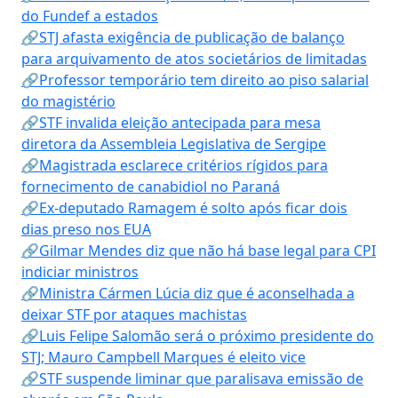
do Fundef a estados
🔗STJ afasta exigência de publicação de balanço
para arquivamento de atos societários de limitadas
🔗Professor temporário tem direito ao piso salarial
do magistério
🔗STF invalida eleição antecipada para mesa
diretora da Assembleia Legislativa de Sergipe
🔗Magistrada esclarece critérios rígidos para
fornecimento de canabidiol no Paraná
🔗Ex-deputado Ramagem é solto após ficar dois
dias preso nos EUA
🔗Gilmar Mendes diz que não há base legal para CPI
indiciar ministros
🔗Ministra Cármen Lúcia diz que é aconselhada a
deixar STF por ataques machistas
🔗Luis Felipe Salomão será o próximo presidente do
STJ; Mauro Campbell Marques é eleito vice
🔗STF suspende liminar que paralisava emissão de