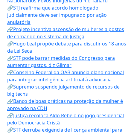
Nacional dos Povos Indígenas do Rio Tanaru
🔗STJ reafirma que acordo homologado
judicialmente deve ser impugnado por ação
anulatória
🔗Projeto incentiva ascensão de mulheres a postos
de comando no sistema de Justiça
🔗Hugo Leal propõe debate para discutir os 18 anos
da Lei Seca
🔗STF pode barrar medidas do Congresso para
aumentar gastos, diz Gilmar
🔗Conselho Federal da OAB anuncia plano nacional
para integrar inteligência artificial à advocacia
🔗Supremo suspende julgamento de recursos de
big techs
🔗Banco de boas práticas na proteção da mulher é
aprovado na CDH
🔗Justiça recoloca Aldo Rebelo no jogo presidencial
pelo Democracia Cristã
🔗STF derruba exigência de licença ambiental para