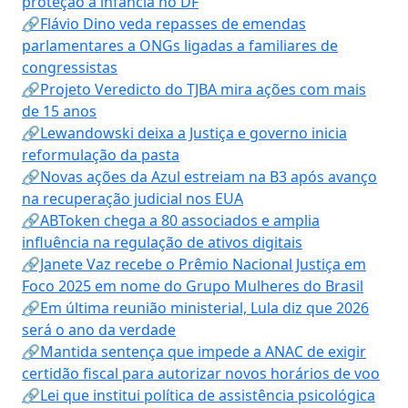
proteção à infância no DF
🔗Flávio Dino veda repasses de emendas
parlamentares a ONGs ligadas a familiares de
congressistas
🔗Projeto Veredicto do TJBA mira ações com mais
de 15 anos
🔗Lewandowski deixa a Justiça e governo inicia
reformulação da pasta
🔗Novas ações da Azul estreiam na B3 após avanço
na recuperação judicial nos EUA
🔗ABToken chega a 80 associados e amplia
influência na regulação de ativos digitais
🔗Janete Vaz recebe o Prêmio Nacional Justiça em
Foco 2025 em nome do Grupo Mulheres do Brasil
🔗Em última reunião ministerial, Lula diz que 2026
será o ano da verdade
🔗Mantida sentença que impede a ANAC de exigir
certidão fiscal para autorizar novos horários de voo
🔗Lei que institui política de assistência psicológica