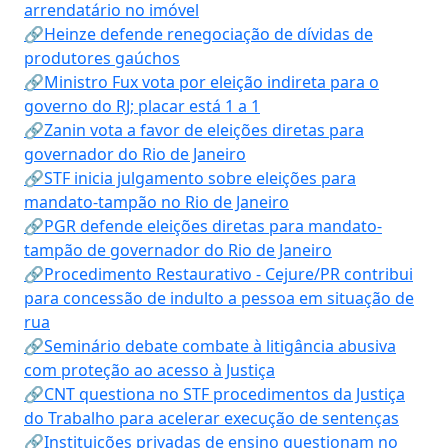
arrendatário no imóvel
🔗Heinze defende renegociação de dívidas de
produtores gaúchos
🔗Ministro Fux vota por eleição indireta para o
governo do RJ; placar está 1 a 1
🔗Zanin vota a favor de eleições diretas para
governador do Rio de Janeiro
🔗STF inicia julgamento sobre eleições para
mandato-tampão no Rio de Janeiro
🔗PGR defende eleições diretas para mandato-
tampão de governador do Rio de Janeiro
🔗Procedimento Restaurativo - Cejure/PR contribui
para concessão de indulto a pessoa em situação de
rua
🔗Seminário debate combate à litigância abusiva
com proteção ao acesso à Justiça
🔗CNT questiona no STF procedimentos da Justiça
do Trabalho para acelerar execução de sentenças
🔗Instituições privadas de ensino questionam no