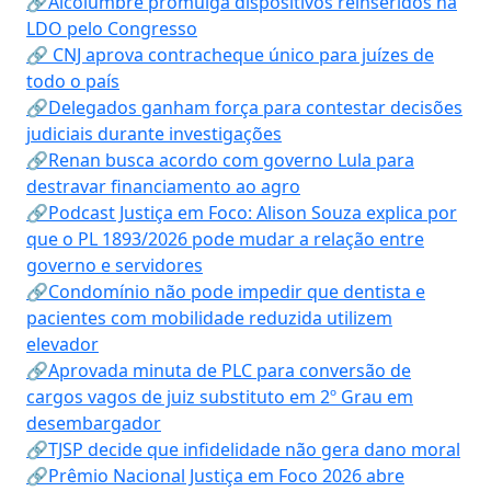
🔗Alcolumbre promulga dispositivos reinseridos na
LDO pelo Congresso
🔗 CNJ aprova contracheque único para juízes de
todo o país
🔗Delegados ganham força para contestar decisões
judiciais durante investigações
🔗Renan busca acordo com governo Lula para
destravar financiamento ao agro
🔗Podcast Justiça em Foco: Alison Souza explica por
que o PL 1893/2026 pode mudar a relação entre
governo e servidores
🔗Condomínio não pode impedir que dentista e
pacientes com mobilidade reduzida utilizem
elevador
🔗Aprovada minuta de PLC para conversão de
cargos vagos de juiz substituto em 2º Grau em
desembargador
🔗TJSP decide que infidelidade não gera dano moral
🔗Prêmio Nacional Justiça em Foco 2026 abre