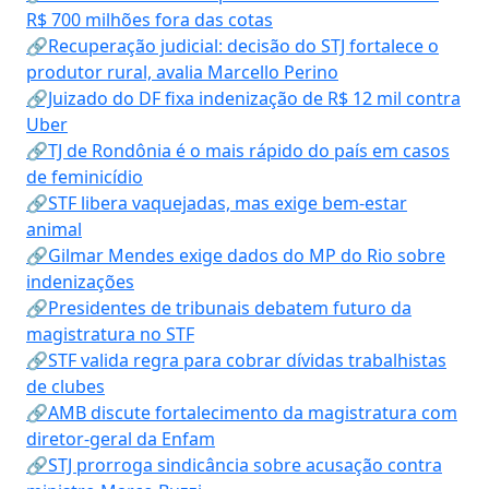
R$ 700 milhões fora das cotas
🔗Recuperação judicial: decisão do STJ fortalece o
produtor rural, avalia Marcello Perino
🔗Juizado do DF fixa indenização de R$ 12 mil contra
Uber
🔗TJ de Rondônia é o mais rápido do país em casos
de feminicídio
🔗STF libera vaquejadas, mas exige bem-estar
animal
🔗Gilmar Mendes exige dados do MP do Rio sobre
indenizações
🔗Presidentes de tribunais debatem futuro da
magistratura no STF
🔗STF valida regra para cobrar dívidas trabalhistas
de clubes
🔗AMB discute fortalecimento da magistratura com
diretor-geral da Enfam
🔗STJ prorroga sindicância sobre acusação contra