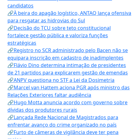
candidatos
🔗À beira do apagão logístico, ANTAQ lança ofensiva
para resgatar as hidrovias do Sul
🔗Decisão do TCU sobre teto constitucional
fortalece gestão pública e valoriza funções
estratégicas
🔗Registro no SCR administrado pelo Bacen não se
equipara inscrição em cadastro de inadimplentes
🔗Flávio Dino determina intimação de presidentes
de 21 partidos para explicarem gestão de emendas
🔗ANPV questiona no STF a Lei da Dosimetria
🔗Marcel van Hattem aciona PGR após ministro das
Relações Exteriores faltar audiência
🔗Hugo Motta anuncia acordo com governo sobre
dívidas dos produtores rurais
🔗Lançada Rede Nacional de Magistrados para
enfrentar avanço do crime organizado no país
🔗Furto de câmeras de vigilância deve ter pena