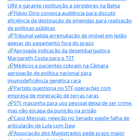
URV e garante restituição a servidores na Bahia
🔗Flávio Dino convoca audiência para discutir
eficiência da destinação de emendas para realização
de políticas públicas
🔗Tribunal valida arrematação de imóvel em leilão
apesar do pagamento fora do prazo
🔗Aprovada indicação da desembargadora
Margareth Costa para o TST
🔗Médicos e pacientes cobram na Câmara
aprovação de política nacional para
imunodeficiência genética rara
🔗Partido questiona no STF operações com
empresa de mineração de terras raras
🔗STJ: maconha para uso pessoal deixa de ser crime,
mas não escapa da punição na prisão
🔗Caso Messias: rejeição no Senado expõe falha de
articulação de Lula com Davi
🔗Associação dos Magistrados pede prazo maior