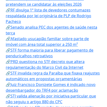
pretendem se candidatar às eleições 2026
🔗RF divulga 1ª lista de devedores contumazes
respaldada por lei originária de PLP de Rodrigo
Pacheco
🔗Senado analisa PEC dos agentes de saúde nesta
terça
🔗Afastado usucapião familiar sobre parte de
imóvel com área total superior a 250 m²
🔗STF forma maioria para liberar pagamento de
penduricalhos retroativos
🔗PRD questiona no STF decreto que altera
regulamentação do Marco Civil da Internet
🔗STF invalida regra da Paraíba que fixava reajustes
automáticos em propostas orçamentárias
🔗Juiz Francisco Donizete Gomes é indicado novo
desembargador do TRF4 por aclamação
🔗STJ valida alienação por iniciativa particular que
não seguiu o artigo 880 do CPC