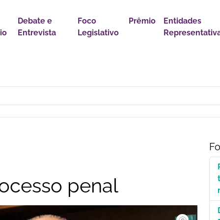
Debate e
Foco
Prêmio
Entidades
io
Entrevista
Legislativo
Representativ
astro Nacional para Pacientes com Doenças Raras é Medida de Justi
Fo
rocesso penal