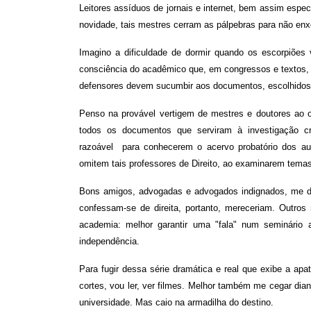
Leitores assíduos de jornais e internet, bem assim esp
novidade, tais mestres cerram as pálpebras para não en
Imagino a dificuldade de dormir quando os escorpiões 
consciência do acadêmico que, em congressos e textos, br
defensores devem sucumbir aos documentos, escolhidos p
Penso na provável vertigem de mestres e doutores ao 
todos os documentos que serviram à investigação
razoável para conhecerem o acervo probatório dos aut
omitem tais professores de Direito, ao examinarem temas
Bons amigos, advogadas e advogados indignados, me dize
confessam-se de direita, portanto, mereceriam. Outros 
academia: melhor garantir uma "fala" num seminário a
independência.
Para fugir dessa série dramática e real que exibe a apati
cortes, vou ler, ver filmes. Melhor também me cegar di
universidade. Mas caio na armadilha do destino.