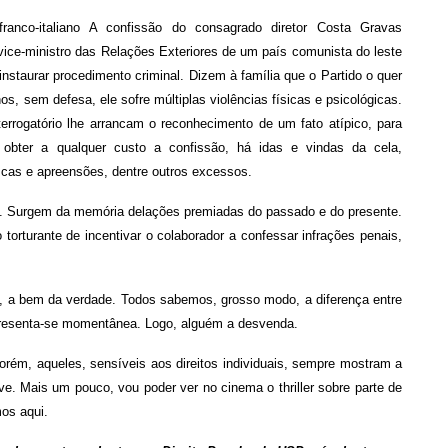
anco-italiano A confissão do consagrado diretor Costa Gravas
 vice-ministro das Relações Exteriores de um país comunista do leste
staurar procedimento criminal. Dizem à família que o Partido o quer
os, sem defesa, ele sofre múltiplas violências físicas e psicológicas.
rrogatório lhe arrancam o reconhecimento de um fato atípico, para
obter a qualquer custo a confissão, há idas e vindas da cela,
scas e apreensões, dentre outros excessos.
 Surgem da memória delações premiadas do passado e do presente.
orturante de incentivar o colaborador a confessar infrações penais,
, a bem da verdade. Todos sabemos, grosso modo, a diferença entre
l apresenta-se momentânea. Logo, alguém a desvenda.
orém, aqueles, sensíveis aos direitos individuais, sempre mostram a
ive. Mais um pouco, vou poder ver no cinema o thriller sobre parte de
mos aqui.