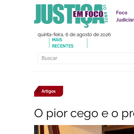
Foco
Judiciár
quinta-feira, 6 de agosto de 2026
MAIS
🔗Doutor Luizinho: Cad
RECENTES
Social
Artigos
O pior cego e o p