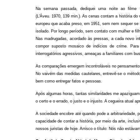
Na semana passada, dediquei uma noite ao filme fr
(L'Áveu. 1970, 139 min.). As cenas contam a história do
europeu que acaba preso, em 1951, sem nem sequer se in
isolado. Por longo período, sem contato com mulher e filh
Nas madrugadas, acordado às pressas, a cada novo inte
compor suposto mosaico de indícios de crime. Para 
interrogatórios agressivos, ameaças a familiares com bu
As comparações emergem incontroláveis no pensamento.
No vaivém das medidas cautelares, entrevê-se o método t
bem como entregar fatos e pessoas.
Após algumas horas, tantas similaridades me apaziguam
o certo e o errado, o justo e o injusto. A cegueira atua
A sociedade encobre até quando pode a arbitrariedade, p
capacidade de contar a história, por meio da arte, inclus
nossos juristas de hoje. Arrisco o título: Nós não estáva