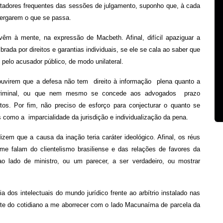
ectadores frequentes das sessões de julgamento, suponho que, à cada
xergarem o que se passa.
vêm à mente, na expressão de Macbeth. Afinal, difícil apaziguar a
ada por direitos e garantias individuais, se ele se cala ao saber que
elo acusador público, de modo unilateral.
ouvirem que a defesa não tem direito à informação plena quanto a
 criminal, ou que nem mesmo se concede aos advogados prazo
os. Por fim, não preciso de esforço para conjecturar o quanto se
 como a imparcialidade da jurisdição e individualização da pena.
m que a causa da inação teria caráter ideológico. Afinal, os réus
me falam do clientelismo brasiliense e das relações de favores da
o lado de ministro, ou um parecer, a ser verdadeiro, ou mostrar
a dos intelectuais do mundo jurídico frente ao arbítrio instalado nas
ante do cotidiano a me aborrecer com o lado Macunaíma de parcela da