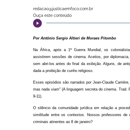
redacao@justicaemfoco.com.br
Ouça este conteúdo
Por Antônio Sergio Altieri de Moraes Pitombo
Na África, após a 1ª Guerra Mundial, os colonialista
assistirem sessões de cinema. Aceitos, por diplomacia,
sem abri-los antes do final da exibição. Alguns, de a
dada a proibição de cunho religioso.
Esses episódios são narrados por Jean-Claude Carrière,
mas nada viam" (A linguagem secreta do cinema. Trad. Fe
9-11).
O silêncio da comunidade jurídica em relação a proced
similitude entre os contextos. Nossos professores de
criminais atinentes ao 8 de janeiro?