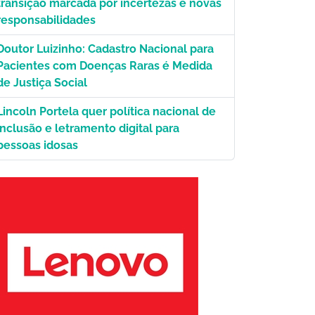
transição marcada por incertezas e novas
responsabilidades
Doutor Luizinho: Cadastro Nacional para
Pacientes com Doenças Raras é Medida
de Justiça Social
Lincoln Portela quer política nacional de
inclusão e letramento digital para
pessoas idosas