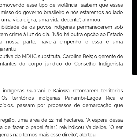
romovendo esse tipo de violência, saibam que esses
misso do governo brasileiro e nós estaremos ao lado
r uma vida digna, uma vida decente”, afirmou.
sibilidade de os povos indígenas permanecerem sob
 crime à luz do dia. “Não há outra opção ao Estado
. “Da nossa parte, haverá empenho e essa é uma
arantiu.
tiva do MDHC substituta, Caroline Reis; o gerente de
entantes do corpo jurídico do Conselho Indigenista
s indígenas Guarani e Kaiowá retomarem territórios
Os territórios indígenas Panambi-Lagoa Rica e
icípios, passam por processos de demarcação que
região, uma área de 12 mil hectares. “A espera dessa
e fazer o papel falar”, reivindicou Valdelice. “O ser
genas não temos mais esse direito”, alertou.