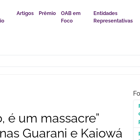
Artigos
Prêmio
OAB em
Entidades
io
Foco
Representativas
s desafios de uma transição marcada por incertezas e novas
Fo
o, é um massacre”
nas Guarani e Kaiowá