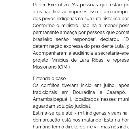
Poder Executivo. “As pessoas que estão p
atos não ficarão impunes. Isso é um compro
dos povos indígenas na sua luta histórica po
Conforme o ministro, não há a menor pos
permanente ameaça por pessoas que cometem
brasileiro senão responder”, declarou
determinação expressa do presidente Lula”, g
Acompanharam a audiência a secretária-execu
projeto, Vinicius de Lara Ribas; e repres
Missionário (CIMI).
Entenda o caso
Os conflitos tiveram início em julho, apó
tradicionais em Douradina e Caarapó. 
Amambaipeguá I, localizados nesses mun
aguardam solução judicial.
Estima-se que até 7 mil indígenas vivam na 
demarcação está nos matando. Está na hora d
humano tem o direito de ir e vir, mas nós indí