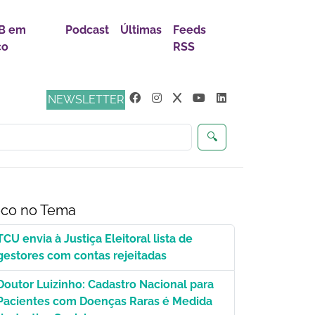
B em
Podcast
Últimas
Feeds
co
RSS
ça
NEWSLETTER
🔍
co no Tema
TCU envia à Justiça Eleitoral lista de
gestores com contas rejeitadas
Doutor Luizinho: Cadastro Nacional para
Pacientes com Doenças Raras é Medida