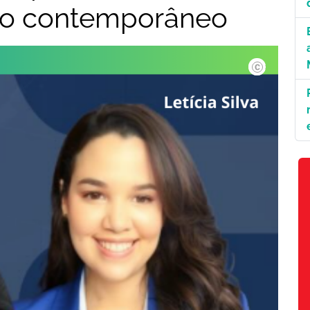
eito contemporâneo
©Divulgação.