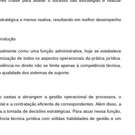
s chave para avaliar o sucesso das estratégias e realizar
stratégica e menos reativa, resultando em melhor desempenho
Produção
cipalmente como uma função administrativa, hoje se estabelece
imização de todos os aspectos operacionais da prática jurídica.
lência no direito não se limita apenas à competência técnica,
 qualidade dos sistemas de suporte.
são vastas e abrangem a gestão operacional de processos, o
al e a contratação eficiente de correspondentes. Além disso, a
a a tomada de decisões estratégicas. Para atuar nessa função,
ncia técnica jurídica com sólidas habilidades de gestão e um