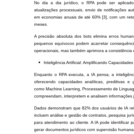
No dia a dia jurídico, o RPA pode ser aplica
atualizações processuais, envio de notificações a
em economias anuais de até 60% [3], com um retorn
meses.
A precisão absoluta dos bots elimina erros humano
pequenos equívocos podem acarretar consequências
operacionais, mas também aprimora a consistência 
Inteligência Artificial: Amplificando Capacidades
Enquanto o RPA executa, a IA pensa, a inteligênci
oferecendo capacidades analíticas, preditivas e 
como Machine Learning, Processamento de Linguagem
compreendam, interpretem e analisem informações j
Dados demonstram que 82% dos usuários de IA relat
incluem análise e gestão de contratos, pesquisa jurí
para atendimento ao cliente. A IA pode identificar 
gerar documentos jurídicos com supervisão humana