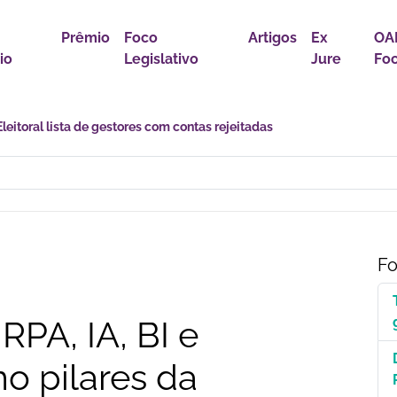
Prêmio
Foco
Artigos
Ex
OA
io
Legislativo
Jure
Fo
astro Nacional para Pacientes com Doenças Raras é Medida de Justi
Fo
RPA, IA, BI e
o pilares da