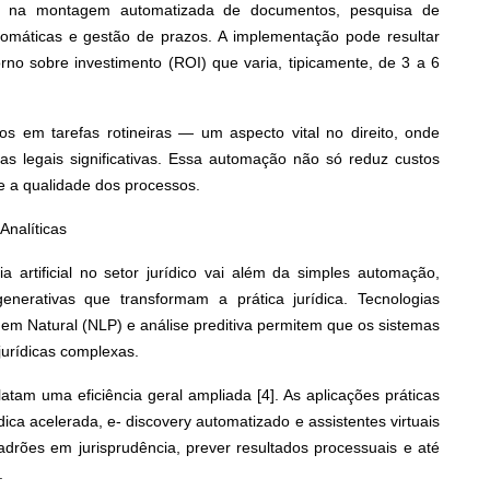
do na montagem automatizada de documentos, pesquisa de
utomáticas e gestão de prazos. A implementação pode resultar
o sobre investimento (ROI) que varia, tipicamente, de 3 a 6
s em tarefas rotineiras — um aspecto vital no direito, onde
 legais significativas. Essa automação não só reduz custos
e a qualidade dos processos.
 Analíticas
a artificial no setor jurídico vai além da simples automação,
generativas que transformam a prática jurídica. Tecnologias
 Natural (NLP) e análise preditiva permitem que os sistemas
urídicas complexas.
am uma eficiência geral ampliada [4]. As aplicações práticas
dica acelerada, e- discovery automatizado e assistentes virtuais
padrões em jurisprudência, prever resultados processuais e até
.