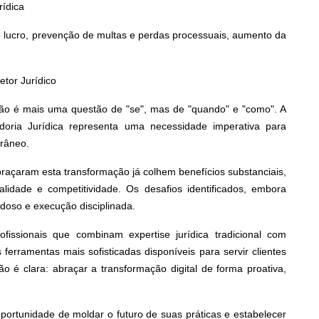
rídica
o lucro, prevenção de multas e perdas processuais, aumento da
etor Jurídico
ro não é mais uma questão de "se", mas de "quando" e "como". A
adoria Jurídica representa uma necessidade imperativa para
râneo.
açaram esta transformação já colhem benefícios substanciais,
qualidade e competitividade. Os desafios identificados, embora
adoso e execução disciplinada.
fissionais que combinam expertise jurídica tradicional com
ferramentas mais sofisticadas disponíveis para servir clientes
o é clara: abraçar a transformação digital de forma proativa,
portunidade de moldar o futuro de suas práticas e estabelecer