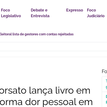
Foco
Debate e
Expresso
Foco
Legislativo
Entrevista
Judiciário
astro Nacional para Pacientes com Doenças Raras é Medida de Justi
Fo
rsato lança livro em
forma dor pessoal em