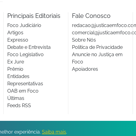
Principais Editoriais
Fale Conosco
Foco Judiciário
redacao@justicaemfoco.co
Artigos
comercial@justicaemfoco.c
Expresso
Sobre Nós
Debate e Entrevista
Politica de Privacidade
Foco Legislativo
Anuncie no Justiça em
Ex Jure
Foco
Prêmio
Apoiadores
Entidades
Representativas
OAB em Foco
Últimas
Feeds RSS
© 2026 Todos os direitos reservados.
melhor experiência.
Saiba mais
.