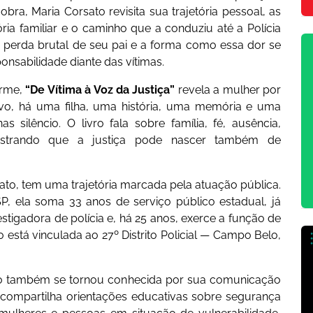
a, Maria Corsato revisita sua trajetória pessoal, as
ria familiar e o caminho que a conduziu até a Polícia
 a perda brutal de seu pai e a forma como essa dor se
nsabilidade diante das vítimas.
irme,
“De Vítima à Voz da Justiça”
revela a mulher por
ntivo, há uma filha, uma história, uma memória e uma
 silêncio. O livro fala sobre família, fé, ausência,
mostrando que a justiça pode nascer também de
ato, tem uma trajetória marcada pela atuação pública.
P, ela soma 33 anos de serviço público estadual, já
tigadora de polícia e, há 25 anos, exerce a função de
 está vinculada ao 27º Distrito Policial — Campo Belo,
sato também se tornou conhecida por sua comunicação
 compartilha orientações educativas sobre segurança