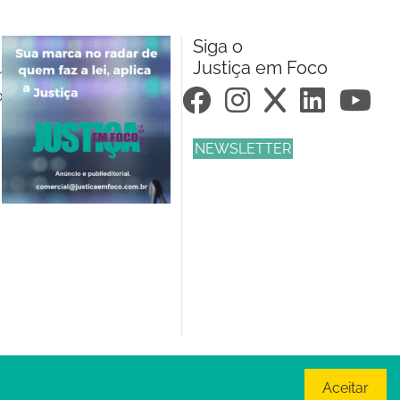
Siga o
Justiça em Foco
m.br
om.br
NEWSLETTER
Aceitar