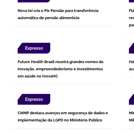
Nova lei cria o Pix Pensão para transferência
Fl
automática de pensão alimentícia
re
pa
Expresso
Future Health Brasil reunirá grandes nomes da
Hé
inovação, empreendedorismo e investimentos
av
em saúde no InovaHC
Expresso
CNMP destaca avanços em segurança de dados e
Mi
implementação da LGPD no Ministério Público
Mi