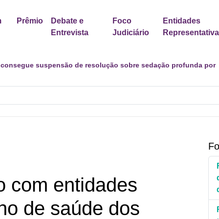
m
Prêmio
Debate e
Foco
Entidades
Entrevista
Judiciário
Representativ
os desafios de uma transição marcada por incertezas e novas
Fo
o com entidades
ano de saúde dos