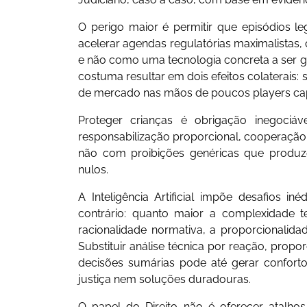
O perigo maior é permitir que episódios le
acelerar agendas regulatórias maximalistas, 
e não como uma tecnologia concreta a ser g
costuma resultar em dois efeitos colaterais
de mercado nas mãos de poucos players capa
Proteger crianças é obrigação inegociáv
responsabilização proporcional, cooperação i
não com proibições genéricas que produz
nulos.
A Inteligência Artificial impõe desafios in
contrário: quanto maior a complexidade 
racionalidade normativa, a proporcionalidad
Substituir análise técnica por reação, propo
decisões sumárias pode até gerar confort
justiça nem soluções duradouras.
O papel do Direito não é oferecer atalho