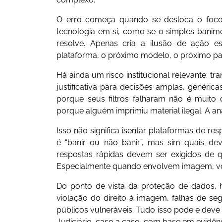
O erro começa quando se desloca o foco da
tecnologia em si, como se o simples bani
resolve. Apenas cria a ilusão de ação e
plataforma, o próximo modelo, o próximo paí
Há ainda um risco institucional relevante: 
justificativa para decisões amplas, genéric
porque seus filtros falharam não é muito
porque alguém imprimiu material ilegal. A a
Isso não significa isentar plataformas de re
é “banir ou não banir”, mas sim quais dev
respostas rápidas devem ser exigidos de 
Especialmente quando envolvem imagem, voz 
Do ponto de vista da proteção de dados, h
violação do direito à imagem, falhas de s
públicos vulneráveis. Tudo isso pode e deve 
Judiciário, caso a caso, com base em evidên