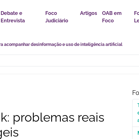
Debate e
Foco
Artigos
OAB em
F
Entrevista
Judiciário
Foco
Le
r política para proteção de crianças e adolescentes contra conteúdo
Fo
k: problemas reais
geis