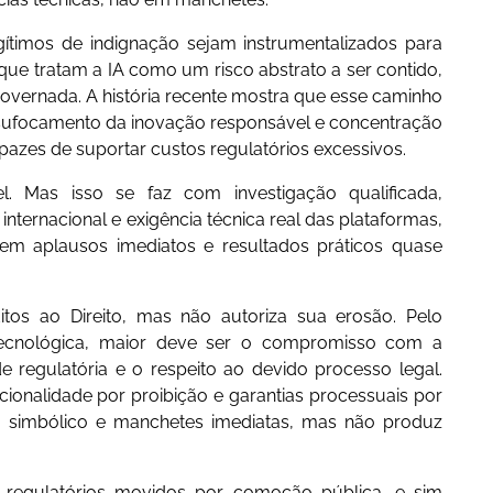
gítimos de indignação sejam instrumentalizados para
que tratam a IA como um risco abstrato a ser contido,
overnada. A história recente mostra que esse caminho
: sufocamento da inovação responsável e concentração
zes de suportar custos regulatórios excessivos.
el. Mas isso se faz com investigação qualificada,
nternacional e exigência técnica real das plataformas,
em aplausos imediatos e resultados práticos quase
éditos ao Direito, mas não autoriza sua erosão. Pelo
tecnológica, maior deve ser o compromisso com a
e regulatória e o respeito ao devido processo legal.
rcionalidade por proibição e garantias processuais por
o simbólico e manchetes imediatas, mas não produz
s regulatórios movidos por comoção pública, e sim