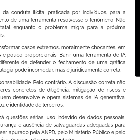
 conduta ilícita, praticada por indivíduos, para a
mento de uma ferramenta resolvesse o fenômeno. Não
statal enquanto o problema migra para a próxima
s.
transformar casos extremos, moralmente chocantes, em
as e pouco proporcionais. Banir uma ferramenta de IA
 diferente de defender o fechamento de uma gráfica
nalogia pode incomodar, mas é juridicamente correta.
sponsabilidade. Pelo contrário. A discussão correta não
eres concretos de diligência, mitigação de riscos e
quem desenvolve e opera sistemas de IA generativa.
e identidade de terceiros.
á questões sérias: uso indevido de dados pessoais,
egurança e ausência de salvaguardas adequadas para
ser apurado pela ANPD, pelo Ministério Público e pelo
cias técnicas, não em manchetes.