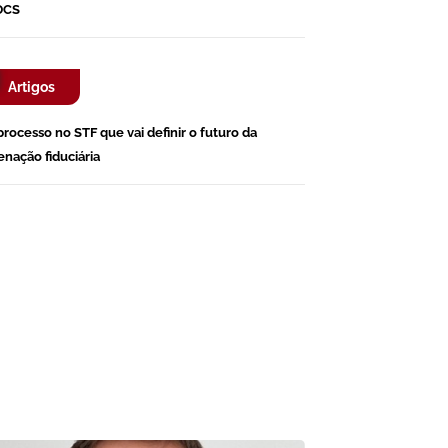
DCS
Artigos
processo no STF que vai definir o futuro da
ienação fiduciária