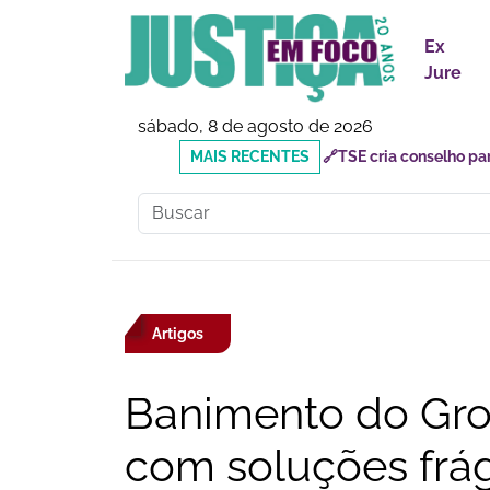
Ex
Jure
sábado, 8 de agosto de 2026
MAIS
🔗Mauricio do Vôlei que
RECENTES
inadequados
Artigos
Banimento do Gro
com soluções frá