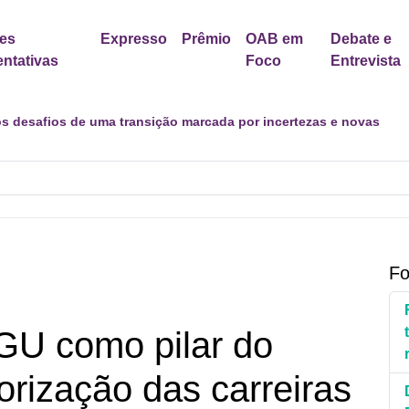
es
Expresso
Prêmio
OAB em
Debate e
ntativas
Foco
Entrevista
dastro Nacional para Pacientes com Doenças Raras é Medida de 
Fo
U como pilar do
orização das carreiras