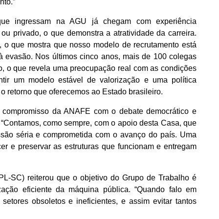
nto.”
 que ingressam na AGU já chegam com experiência
ou privado, o que demonstra a atratividade da carreira.
s, o que mostra que nosso modelo de recrutamento está
à evasão. Nos últimos cinco anos, mais de 100 colegas
ico, o que revela uma preocupação real com as condições
ntir um modelo estável de valorização e uma política
 retorno que oferecemos ao Estado brasileiro.
do o compromisso da ANAFE com o debate democrático e
as. “Contamos, como sempre, com o apoio desta Casa, que
ussão séria e comprometida com o avanço do país. Uma
cer e preservar as estruturas que funcionam e entregam
PL-SC) reiterou que o objetivo do Grupo de Trabalho é
ização eficiente da máquina pública. “Quando falo em
setores obsoletos e ineficientes, e assim evitar tantos