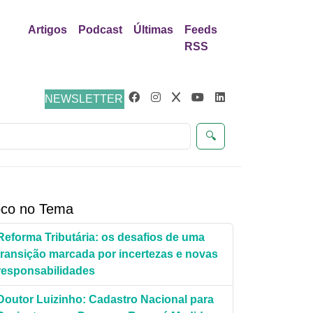
Artigos
Podcast
Últimas
Feeds
RSS
Justiça
NEWSLETTER
🔍
co no Tema
Reforma Tributária: os desafios de uma
transição marcada por incertezas e novas
responsabilidades
Doutor Luizinho: Cadastro Nacional para