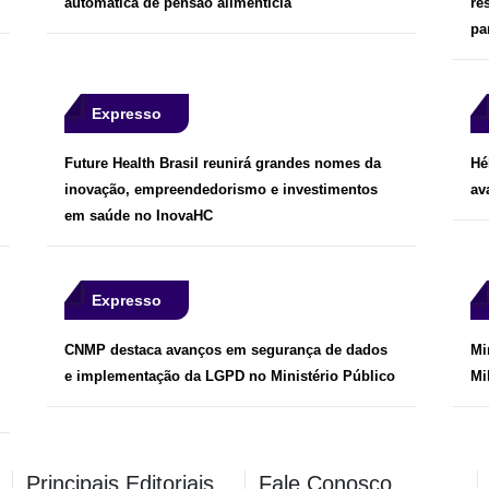
automática de pensão alimentícia
re
pa
Expresso
Future Health Brasil reunirá grandes nomes da
Hé
inovação, empreendedorismo e investimentos
av
em saúde no InovaHC
Expresso
CNMP destaca avanços em segurança de dados
Mi
e implementação da LGPD no Ministério Público
Mi
Principais Editoriais
Fale Conosco