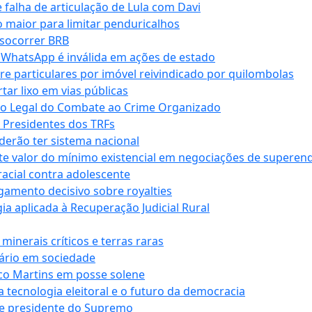
falha de articulação de Lula com Davi
 maior para limitar penduricalhos
 socorrer BRB
r WhatsApp é inválida em ações de estado
tre particulares por imóvel reivindicado por quilombolas
r lixo em vias públicas
co Legal do Combate ao Crime Organizado
e Presidentes dos TRFs
erão ter sistema nacional
te valor do mínimo existencial em negociações de superen
 racial contra adolescente
lgamento decisivo sobre royalties
a aplicada à Recuperação Judicial Rural
inerais críticos e terras raras
nário em sociedade
co Martins em posse solene
 tecnologia eleitoral e o futuro da democracia
te presidente do Supremo