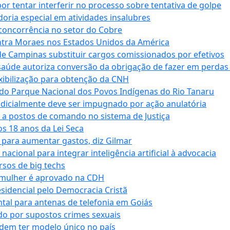
tentar interferir no processo sobre tentativa de golpe
oria especial em atividades insalubres
 concorrência no setor do Cobre
tra Moraes nos Estados Unidos da América
e Campinas substituir cargos comissionados por efetivos
saúde autoriza conversão da obrigação de fazer em perdas
xibilização para obtenção da CNH
do Parque Nacional dos Povos Indígenas do Rio Tanaru
dicialmente deve ser impugnado por ação anulatória
 a postos de comando no sistema de Justiça
s 18 anos da Lei Seca
para aumentar gastos, diz Gilmar
cional para integrar inteligência artificial à advocacia
sos de big techs
 mulher é aprovado na CDH
esidencial pelo Democracia Cristã
tal para antenas de telefonia em Goiás
o por supostos crimes sexuais
dem ter modelo único no país