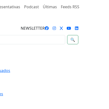
esentativas
Podcast
Últimas
Feeds RSS
NEWSLETTER
🔍
quados
es