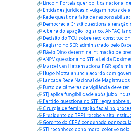
🔗Lincoln Portela quer política nacional d
🔗Entidades jurídicas divulgam notas de 
🔗Rede questiona falta de responsabiliza
🔗Democracia Cristã questiona alteração
🔗À beira do apagão logístico, ANTAQ lanç
🔗Decisão do TCU sobre teto constitucional
🔗Registro no SCR administrado pelo Bace
🔗Flávio Dino determina intimação de pre
🔗ANPV questiona no STF a Lei da Dosimet
🔗Marcel van Hattem aciona PGR após mini
🔗Hugo Motta anuncia acordo com governo
🔗Lançada Rede Nacional de Magistrados 
🔗Furto de câmeras de vigilância deve ter
🔗STJ aplica fungibilidade após juízo indu
🔗Partido questiona no STF regra sobre s
🔗Cirurgia de feminização facial no proce
🔗Presidente do TRF1 recebe visita instit
🔗Gerente da CEF é condenado por pecula
🔗STJ reconhece dano moral coletivo pela