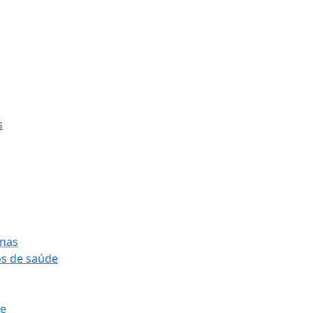
s
onas
os de saúde
pe