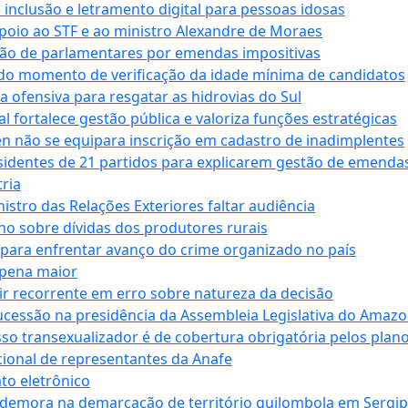
e inclusão e letramento digital para pessoas idosas
apoio ao STF e ao ministro Alexandre de Moraes
ção de parlamentares por emendas impositivas
 do momento de verificação da idade mínima de candidatos
a ofensiva para resgatar as hidrovias do Sul
 fortalece gestão pública e valoriza funções estratégicas
n não se equipara inscrição em cadastro de inadimplentes
sidentes de 21 partidos para explicarem gestão de emenda
ria
stro das Relações Exteriores faltar audiência
 sobre dívidas dos produtores rurais
para enfrentar avanço do crime organizado no país
 pena maior
zir recorrente em erro sobre natureza da decisão
ucessão na presidência da Assembleia Legislativa do Amaz
sso transexualizador é de cobertura obrigatória pelos plan
ucional de representantes da Anafe
to eletrônico
 demora na demarcação de território quilombola em Sergi