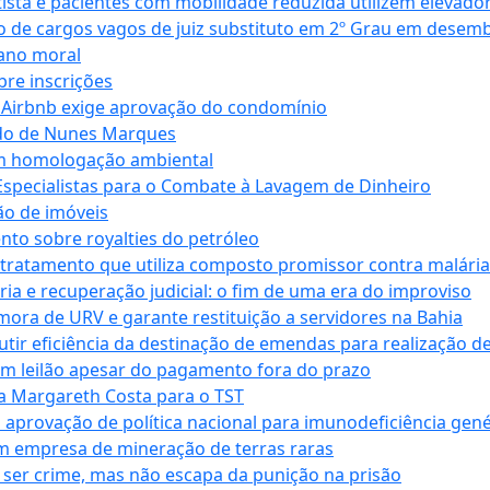
ta e pacientes com mobilidade reduzida utilizem elevado
 de cargos vagos de juiz substituto em 2º Grau em desem
dano moral
bre inscrições
 Airbnb exige aprovação do condomínio
ndo de Nunes Marques
m homologação ambiental
Especialistas para o Combate à Lavagem de Dinheiro
ão de imóveis
nto sobre royalties do petróleo
ratamento que utiliza composto promissor contra malária 
ia e recuperação judicial: o fim de uma era do improviso
 mora de URV e garante restituição a servidores na Bahia
tir eficiência da destinação de emendas para realização de 
em leilão apesar do pagamento fora do prazo
 Margareth Costa para o TST
provação de política nacional para imunodeficiência gené
m empresa de mineração de terras raras
 ser crime, mas não escapa da punição na prisão