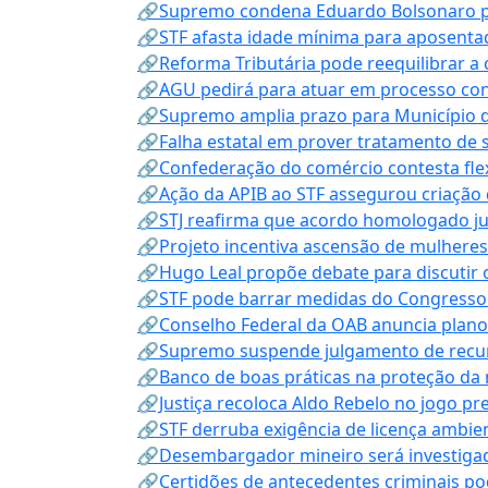
🔗Supremo condena Eduardo Bolsonaro por 
🔗STF afasta idade mínima para aposentad
🔗Reforma Tributária pode reequilibrar a
🔗AGU pedirá para atuar em processo con
🔗Supremo amplia prazo para Município d
🔗Falha estatal em prover tratamento de 
🔗Confederação do comércio contesta fle
🔗Ação da APIB ao STF assegurou criação 
🔗STJ reafirma que acordo homologado ju
🔗Projeto incentiva ascensão de mulheres
🔗Hugo Leal propõe debate para discutir o
🔗STF pode barrar medidas do Congresso 
🔗Conselho Federal da OAB anuncia plano na
🔗Supremo suspende julgamento de recur
🔗Banco de boas práticas na proteção da
🔗Justiça recoloca Aldo Rebelo no jogo pr
🔗STF derruba exigência de licença ambien
🔗Desembargador mineiro será investigad
🔗Certidões de antecedentes criminais po