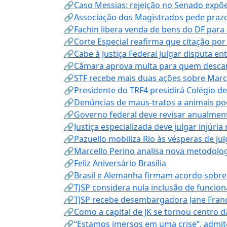
🔗Caso Messias: rejeição no Senado expõe 
🔗Associação dos Magistrados pede prazo
🔗Fachin libera venda de bens do DF para
🔗Corte Especial reafirma que citação po
🔗Cabe à Justiça Federal julgar disputa en
🔗Câmara aprova multa para quem descarta
🔗STF recebe mais duas ações sobre Mar
🔗Presidente do TRF4 presidirá Colégio d
🔗Denúncias de maus-tratos a animais pod
🔗Governo federal deve revisar anualmen
🔗Justiça especializada deve julgar injúria
🔗Pazuello mobiliza Rio às vésperas de ju
🔗Marcello Perino analisa nova metodologi
🔗Feliz Aniversário Brasília
🔗Brasil e Alemanha firmam acordo sobre m
🔗TJSP considera nula inclusão de funcio
🔗TJSP recebe desembargadora Jane Fran
🔗Como a capital de JK se tornou centro da
🔗“Estamos imersos em uma crise”, admi