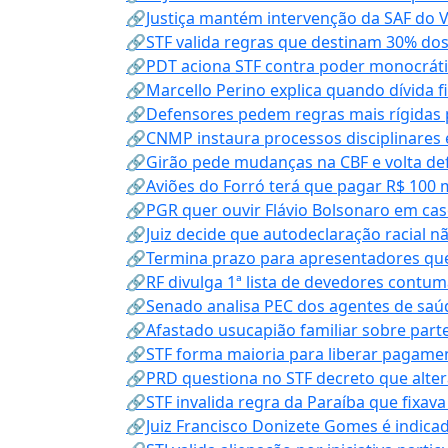
🔗Justiça mantém intervenção da SAF do 
🔗STF valida regras que destinam 30% dos
🔗PDT aciona STF contra poder monocráti
🔗Marcello Perino explica quando dívida f
🔗Defensores pedem regras mais rígidas p
🔗CNMP instaura processos disciplinares
🔗Girão pede mudanças na CBF e volta defe
🔗Aviões do Forró terá que pagar R$ 100 
🔗PGR quer ouvir Flávio Bolsonaro em cas
🔗Juiz decide que autodeclaração racial nã
🔗Termina prazo para apresentadores que
🔗RF divulga 1ª lista de devedores contum
🔗Senado analisa PEC dos agentes de saúd
🔗Afastado usucapião familiar sobre parte
🔗STF forma maioria para liberar pagamen
🔗PRD questiona no STF decreto que alter
🔗STF invalida regra da Paraíba que fixa
🔗Juiz Francisco Donizete Gomes é indic