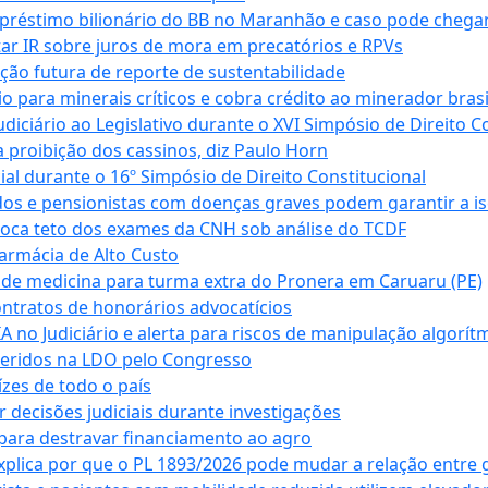
empréstimo bilionário do BB no Maranhão e caso pode chega
star IR sobre juros de mora em precatórios e RPVs
ação futura de reporte de sustentabilidade
para minerais críticos e cobra crédito ao minerador brasi
ciário ao Legislativo durante o XVI Simpósio de Direito Co
 proibição dos cassinos, diz Paulo Horn
cial durante o 16º Simpósio de Direito Constitucional
dos e pensionistas com doenças graves podem garantir a i
oca teto dos exames da CNH sob análise do TCDF
armácia de Alto Custo
 de medicina para turma extra do Pronera em Caruaru (PE)
ntratos de honorários advocatícios
 no Judiciário e alerta para riscos de manipulação algorít
seridos na LDO pelo Congresso
zes de todo o país
decisões judiciais durante investigações
ara destravar financiamento ao agro
xplica por que o PL 1893/2026 pode mudar a relação entre 