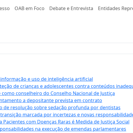
esso
OAB em Foco
Debate e Entrevista
Entidades Repr
formação e uso de inteligência artificial
roteção de crianças e adolescentes contra conteúdos inade
e como conselheiro do Conselho Nacional de Justiça
antamento a depositante prevista em contrato
 de resolução sobre sedação profunda por dentistas
 transição marcada por incertezas e novas responsabilidad
a Pacientes com Doenças Raras é Medida de Justiça Social
sponsabilidades na execução de emendas parlamentares