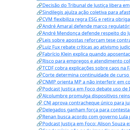
🔗Decisão do Tribunal de Justiça libera 
🔗Sindilegis ajuíza ação coletiva para afa
🔗CVM flexibiliza regra ESG e retira obrig
🔗André Amaral defende marco regulatório 
🔗André Mendonça defende respeito do Judi
🔗Leis sobre apostas reforçam tese contra
🔗Luiz Fux rebate críticas ao ativismo judi
🔗Fabrício Klein explica quando aposenta
🔗Risco para empregos e atendimento col
🔗TCDF cobra explicações sobre caos na F
🔗Corte determina continuidade de curso
🔗CNMP orienta MP a não interferir em co
🔗Podcast Justiça em Foco debate uso de IA
🔗Alcolumbre promulga dispositivos rein
🔗 CNJ aprova contracheque único para juí
🔗Delegados ganham força para contestar 
🔗Renan busca acordo com governo Lula p
🔗Podcast Justiça em Foco: Alison Souza e