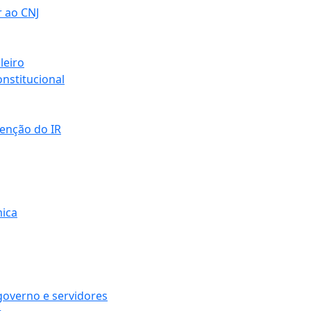
r ao CNJ
leiro
nstitucional
senção do IR
mica
governo e servidores