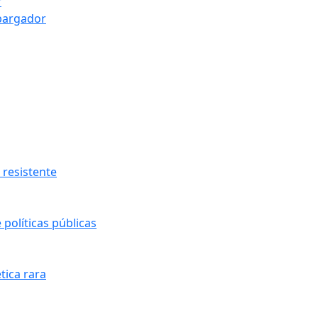
r
bargador
resistente
políticas públicas
tica rara