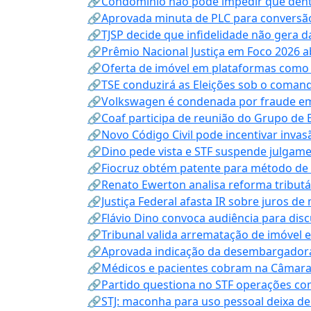
🔗Condomínio não pode impedir que dentis
🔗Aprovada minuta de PLC para conversão
🔗TJSP decide que infidelidade não gera 
🔗Prêmio Nacional Justiça em Foco 2026 a
🔗Oferta de imóvel em plataformas como
🔗TSE conduzirá as Eleições sob o coma
🔗Volkswagen é condenada por fraude e
🔗Coaf participa de reunião do Grupo de 
🔗Novo Código Civil pode incentivar invas
🔗Dino pede vista e STF suspende julgame
🔗Fiocruz obtém patente para método de t
🔗Renato Ewerton analisa reforma tributár
🔗Justiça Federal afasta IR sobre juros de
🔗Flávio Dino convoca audiência para discu
🔗Tribunal valida arrematação de imóvel 
🔗Aprovada indicação da desembargadora
🔗Médicos e pacientes cobram na Câmara a
🔗Partido questiona no STF operações co
🔗STJ: maconha para uso pessoal deixa de