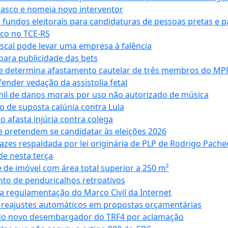
Vasco e nomeia novo interventor
 fundos eleitorais para candidaturas de pessoas pretas e 
co no TCE-RS
iscal pode levar uma empresa à falência
ara publicidade das bets
 e determina afastamento cautelar de três membros do MP
nder vedação da assistolia fetal
mil de danos morais por uso não autorizado de música
o de suposta calúnia contra Lula
o afasta injúria contra colega
 pretendem se candidatar às eleições 2026
azes respaldada por lei originária de PLP de Rodrigo Pache
e nesta terça
 de imóvel com área total superior a 250 m²
to de penduricalhos retroativos
a regulamentação do Marco Civil da Internet
va reajustes automáticos em propostas orçamentárias
ado novo desembargador do TRF4 por aclamação