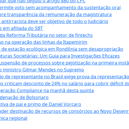
cular que não seguiu o artigo 880 do CPC
permite voto sem acompanhamento da sustentação oral
obre transparência da remuneração da magistratura
antirracista deve ser objetivo de todo o Judiciário
s em afiliada do SBT
da Reforma Tributária no setor de fintechs
o na operação das linhas da Itapemirim
ão de estação ecológica em Rondônia sem desapropriação
ras Societárias: Um Guia para Investigações Eficazes
spensão de processos sobre pejotização na primeira instâ
l do ministro Gilmar Mendes no Supremo
o de representante no Brasil exige prova da representaçã
riticam desconto de 24% no salário para cobrir déficit do
Operação Compliance na manhã desta quinta
ndenação de Bolsonaro
iva de pai e primo de Daniel Vorcaro
der destinação de recursos de consórcios ao Novo Desenro
mica regional