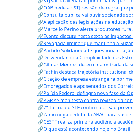
🔗STJ valida alienação por iniciativa parti
🔗OAB pede ao STJ revisão de regra que 
🔗Consulta pública vai ouvir sociedade s
🔗A aplicação das legislações na educação 
🔗Marcello Perino alerta produtores rurai
🔗Evento discute nesta sexta os impactos 
🔗Revogada liminar que mantinha a Suzan
🔗Partido Solidariedade questiona criaç
🔗Desvendando a Complexidade das Estrutu
🔗Gilmar Mendes determina retirada da su
🔗Fachin destaca trajetória instituciona
🔗Citação de empresa estrangeira por mei
🔗Empregados e aposentados dos Correios c
🔗Polícia Federal deflagra nova fase da 
🔗PGR se manifesta contra revisão da co
🔗2ª Turma do STF confirma prisão prevent
🔗Zanin nega pedido da ABAC para suspen
🔗CESTF realiza primeira audiência acadê
🔗O que está acontecendo hoje no Brasil