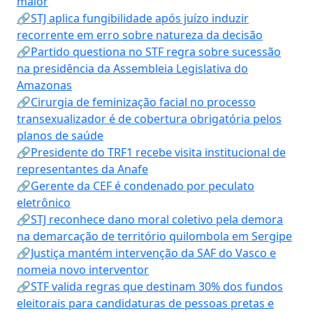
maior
🔗STJ aplica fungibilidade após juízo induzir
recorrente em erro sobre natureza da decisão
🔗Partido questiona no STF regra sobre sucessão
na presidência da Assembleia Legislativa do
Amazonas
🔗Cirurgia de feminização facial no processo
transexualizador é de cobertura obrigatória pelos
planos de saúde
🔗Presidente do TRF1 recebe visita institucional de
representantes da Anafe
🔗Gerente da CEF é condenado por peculato
eletrônico
🔗STJ reconhece dano moral coletivo pela demora
na demarcação de território quilombola em Sergipe
🔗Justiça mantém intervenção da SAF do Vasco e
nomeia novo interventor
🔗STF valida regras que destinam 30% dos fundos
eleitorais para candidaturas de pessoas pretas e