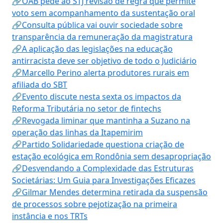
🔗OAB pede ao STJ revisão de regra que permite
voto sem acompanhamento da sustentação oral
🔗Consulta pública vai ouvir sociedade sobre
transparência da remuneração da magistratura
🔗A aplicação das legislações na educação
antirracista deve ser objetivo de todo o Judiciário
🔗Marcello Perino alerta produtores rurais em
afiliada do SBT
🔗Evento discute nesta sexta os impactos da
Reforma Tributária no setor de fintechs
🔗Revogada liminar que mantinha a Suzano na
operação das linhas da Itapemirim
🔗Partido Solidariedade questiona criação de
estação ecológica em Rondônia sem desapropriação
🔗Desvendando a Complexidade das Estruturas
Societárias: Um Guia para Investigações Eficazes
🔗Gilmar Mendes determina retirada da suspensão
de processos sobre pejotização na primeira
instância e nos TRTs