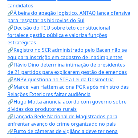
candidatos
🔗À beira do apagão logístico, ANTAQ lança ofensiva
para resgatar as hidrovias do Sul
🔗Decisão do TCU sobre teto constitucional
fortalece gestão pública e valoriza funções
estratégicas
🔗Registro no SCR administrado pelo Bacen não se
equipara inscrição em cadastro de inadimplentes
🔗Flávio Dino determina intimação de presidentes
de 21 partidos para explicarem gestão de emendas
🔗ANPV questiona no STF a Lei da Dosimetria
🔗Marcel van Hattem aciona PGR após ministro das
Relações Exteriores faltar audiência
🔗Hugo Motta anuncia acordo com governo sobre
dívidas dos produtores rurais
🔗Lançada Rede Nacional de Magistrados para
enfrentar avanço do crime organizado no país
🔗Furto de câmeras de vigilância deve ter pena