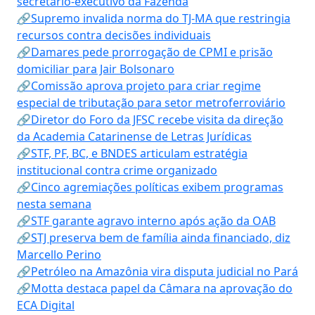
secretário-executivo da Fazenda
🔗Supremo invalida norma do TJ-MA que restringia
recursos contra decisões individuais
🔗Damares pede prorrogação de CPMI e prisão
domiciliar para Jair Bolsonaro
🔗Comissão aprova projeto para criar regime
especial de tributação para setor metroferroviário
🔗Diretor do Foro da JFSC recebe visita da direção
da Academia Catarinense de Letras Jurídicas
🔗STF, PF, BC, e BNDES articulam estratégia
institucional contra crime organizado
🔗Cinco agremiações políticas exibem programas
nesta semana
🔗STF garante agravo interno após ação da OAB
🔗STJ preserva bem de família ainda financiado, diz
Marcello Perino
🔗Petróleo na Amazônia vira disputa judicial no Pará
🔗Motta destaca papel da Câmara na aprovação do
ECA Digital