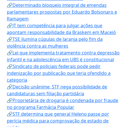
🔗Determinado bloqueio integral de emendas
parlamentares propostas por Eduardo Bolsonaro e
Ramagem
🔗JT tem competência para julgar ações que
apontam responsabilidade da Braskem em Maceió
🔗TSE ilumina cúpulas de laranja pelo fim da
violência contra as mulheres
🔗Lei que implementa tratamento contra depressão
infantil e na adolescência em UBS é constitucional
🔗Sindicato de policiais federais pode pedir
indenização por publicação que teria ofendido a
categoria
🔗Decisão unânime, STF nega possibilidade de
candidaturas sem filiação partidária
🔗Proprietária de drogaria é condenada por fraude
no programa Farmácia Popular
🔗STF determina que general Heleno passe por
perícia médica para comprovação de estado de