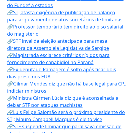
do Fundef a estados
🔗STJ afasta exigência de publicação de balanço
para arquivamento de atos societários de limitadas
🔗Professor temporário tem direito ao piso salarial
do magistério
🔗STF invalida eleição antecipada para mesa
diretora da Assembleia Legislativa de Sergipe
🔗Magistrada esclarece critérios rígidos para
fornecimento de canabidiol no Paraná
🔗Ex-deputado Ramagem é solto após ficar dois
dias preso nos EUA
🔗Gilmar Mendes diz que não há base legal para CPI
indiciar ministros
🔗Ministra Cármen Lúcia diz que é aconselhada a
deixar STF por ataques machistas
🔗Luis Felipe Salomão será o próximo presidente do
STJ; Mauro Campbell Marques é eleito vice
🔗STF suspende liminar que paralisava emissão de