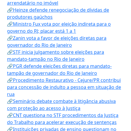
arrendatário no imóvel
🔗Heinze defende renegociação de dívidas de
produtores gaúchos
🔗Ministro Fux vota por eleição indireta para o
governo do RJ; placar está 1 a 1
🔗Zanin vota a favor de eleições diretas para
governador do Rio de Janeiro
🔗STF inicia julgamento sobre eleições para
mandato-tampão no Rio de Janeiro
🔗PGR defende eleições diretas para mandato-
tampão de governador do Rio de Janeiro
🔗Procedimento Restaurativo - Cejure/PR contribui
para concessão de indulto a pessoa em situação de
rua
🔗Seminário debate combate à litigância abusiva
com proteção ao acesso à Justiça
🔗CNT questiona no STF procedimentos da Justiça
do Trabalho para acelerar execução de sentenças
🔗Instituições privadas de ensino questionam no