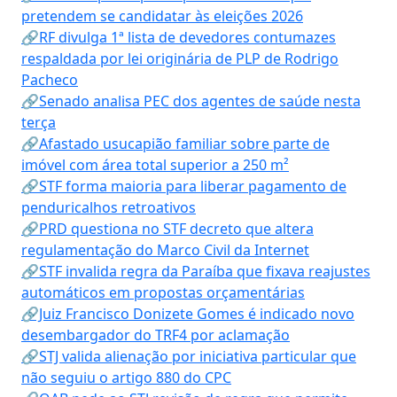
pretendem se candidatar às eleições 2026
🔗RF divulga 1ª lista de devedores contumazes
respaldada por lei originária de PLP de Rodrigo
Pacheco
🔗Senado analisa PEC dos agentes de saúde nesta
terça
🔗Afastado usucapião familiar sobre parte de
imóvel com área total superior a 250 m²
🔗STF forma maioria para liberar pagamento de
penduricalhos retroativos
🔗PRD questiona no STF decreto que altera
regulamentação do Marco Civil da Internet
🔗STF invalida regra da Paraíba que fixava reajustes
automáticos em propostas orçamentárias
🔗Juiz Francisco Donizete Gomes é indicado novo
desembargador do TRF4 por aclamação
🔗STJ valida alienação por iniciativa particular que
não seguiu o artigo 880 do CPC