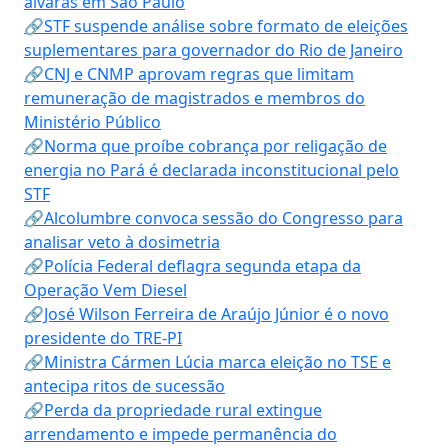
alvarás em São Paulo
🔗STF suspende análise sobre formato de eleições
suplementares para governador do Rio de Janeiro
🔗CNJ e CNMP aprovam regras que limitam
remuneração de magistrados e membros do
Ministério Público
🔗Norma que proíbe cobrança por religação de
energia no Pará é declarada inconstitucional pelo
STF
🔗Alcolumbre convoca sessão do Congresso para
analisar veto à dosimetria
🔗Polícia Federal deflagra segunda etapa da
Operação Vem Diesel
🔗José Wilson Ferreira de Araújo Júnior é o novo
presidente do TRE-PI
🔗Ministra Cármen Lúcia marca eleição no TSE e
antecipa ritos de sucessão
🔗Perda da propriedade rural extingue
arrendamento e impede permanência do