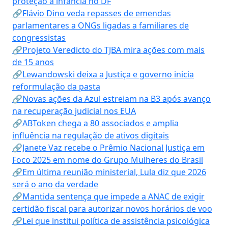
proteção à infância no DF
🔗Flávio Dino veda repasses de emendas
parlamentares a ONGs ligadas a familiares de
congressistas
🔗Projeto Veredicto do TJBA mira ações com mais
de 15 anos
🔗Lewandowski deixa a Justiça e governo inicia
reformulação da pasta
🔗Novas ações da Azul estreiam na B3 após avanço
na recuperação judicial nos EUA
🔗ABToken chega a 80 associados e amplia
influência na regulação de ativos digitais
🔗Janete Vaz recebe o Prêmio Nacional Justiça em
Foco 2025 em nome do Grupo Mulheres do Brasil
🔗Em última reunião ministerial, Lula diz que 2026
será o ano da verdade
🔗Mantida sentença que impede a ANAC de exigir
certidão fiscal para autorizar novos horários de voo
🔗Lei que institui política de assistência psicológica