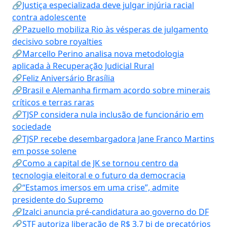
🔗Justiça especializada deve julgar injúria racial
contra adolescente
🔗Pazuello mobiliza Rio às vésperas de julgamento
decisivo sobre royalties
🔗Marcello Perino analisa nova metodologia
aplicada à Recuperação Judicial Rural
🔗Feliz Aniversário Brasília
🔗Brasil e Alemanha firmam acordo sobre minerais
críticos e terras raras
🔗TJSP considera nula inclusão de funcionário em
sociedade
🔗TJSP recebe desembargadora Jane Franco Martins
em posse solene
🔗Como a capital de JK se tornou centro da
tecnologia eleitoral e o futuro da democracia
🔗“Estamos imersos em uma crise”, admite
presidente do Supremo
🔗Izalci anuncia pré-candidatura ao governo do DF
🔗STF autoriza liberação de R$ 3,7 bi de precatórios