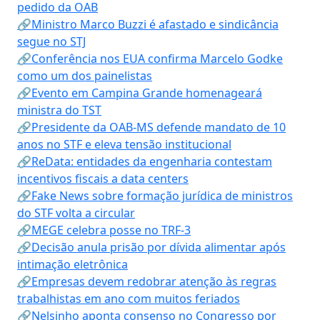
pedido da OAB
🔗Ministro Marco Buzzi é afastado e sindicância
segue no STJ
🔗Conferência nos EUA confirma Marcelo Godke
como um dos painelistas
🔗Evento em Campina Grande homenageará
ministra do TST
🔗Presidente da OAB-MS defende mandato de 10
anos no STF e eleva tensão institucional
🔗ReData: entidades da engenharia contestam
incentivos fiscais a data centers
🔗Fake News sobre formação jurídica de ministros
do STF volta a circular
🔗MEGE celebra posse no TRF-3
🔗Decisão anula prisão por dívida alimentar após
intimação eletrônica
🔗Empresas devem redobrar atenção às regras
trabalhistas em ano com muitos feriados
🔗Nelsinho aponta consenso no Congresso por