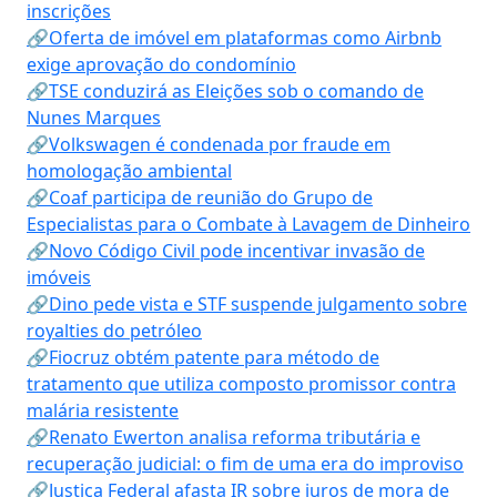
inscrições
🔗Oferta de imóvel em plataformas como Airbnb
exige aprovação do condomínio
🔗TSE conduzirá as Eleições sob o comando de
Nunes Marques
🔗Volkswagen é condenada por fraude em
homologação ambiental
🔗Coaf participa de reunião do Grupo de
Especialistas para o Combate à Lavagem de Dinheiro
🔗Novo Código Civil pode incentivar invasão de
imóveis
🔗Dino pede vista e STF suspende julgamento sobre
royalties do petróleo
🔗Fiocruz obtém patente para método de
tratamento que utiliza composto promissor contra
malária resistente
🔗Renato Ewerton analisa reforma tributária e
recuperação judicial: o fim de uma era do improviso
🔗Justiça Federal afasta IR sobre juros de mora de