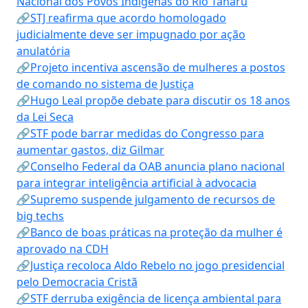
Nacional dos Povos Indígenas do Rio Tanaru
🔗STJ reafirma que acordo homologado
judicialmente deve ser impugnado por ação
anulatória
🔗Projeto incentiva ascensão de mulheres a postos
de comando no sistema de Justiça
🔗Hugo Leal propõe debate para discutir os 18 anos
da Lei Seca
🔗STF pode barrar medidas do Congresso para
aumentar gastos, diz Gilmar
🔗Conselho Federal da OAB anuncia plano nacional
para integrar inteligência artificial à advocacia
🔗Supremo suspende julgamento de recursos de
big techs
🔗Banco de boas práticas na proteção da mulher é
aprovado na CDH
🔗Justiça recoloca Aldo Rebelo no jogo presidencial
pelo Democracia Cristã
🔗STF derruba exigência de licença ambiental para