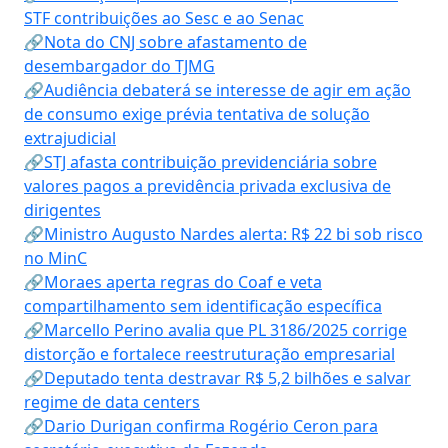
STF contribuições ao Sesc e ao Senac
🔗Nota do CNJ sobre afastamento de
desembargador do TJMG
🔗Audiência debaterá se interesse de agir em ação
de consumo exige prévia tentativa de solução
extrajudicial
🔗STJ afasta contribuição previdenciária sobre
valores pagos a previdência privada exclusiva de
dirigentes
🔗Ministro Augusto Nardes alerta: R$ 22 bi sob risco
no MinC
🔗Moraes aperta regras do Coaf e veta
compartilhamento sem identificação específica
🔗Marcello Perino avalia que PL 3186/2025 corrige
distorção e fortalece reestruturação empresarial
🔗Deputado tenta destravar R$ 5,2 bilhões e salvar
regime de data centers
🔗Dario Durigan confirma Rogério Ceron para