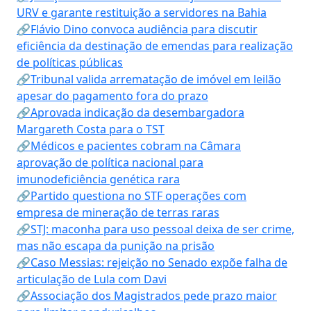
URV e garante restituição a servidores na Bahia
🔗Flávio Dino convoca audiência para discutir
eficiência da destinação de emendas para realização
de políticas públicas
🔗Tribunal valida arrematação de imóvel em leilão
apesar do pagamento fora do prazo
🔗Aprovada indicação da desembargadora
Margareth Costa para o TST
🔗Médicos e pacientes cobram na Câmara
aprovação de política nacional para
imunodeficiência genética rara
🔗Partido questiona no STF operações com
empresa de mineração de terras raras
🔗STJ: maconha para uso pessoal deixa de ser crime,
mas não escapa da punição na prisão
🔗Caso Messias: rejeição no Senado expõe falha de
articulação de Lula com Davi
🔗Associação dos Magistrados pede prazo maior