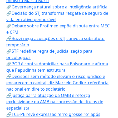
ministro Marco Buzzi
🔗Governança natural sobre a inteligência artificial
🔗Decisão do STJ transforma resgate de seguro de
vida em ativo penhorável
🔗Debate sobre Profimed expõe disputa entre MEC
e CFM
🔗Buzzi nega acusações e STJ convoca substituto
temporário
🔗STF redefine regra de judicialização para
oncológicos
🔗PGR é contra domiciliar para Bolsonaro e afirma
que Papudinha tem estrutura
🔗Decisões sem método elevam o risco jurídico e
encarecem o capital, diz Marcelo Godke, referência
nacional em direito societário
🔗Justiça barra atuação da OMB e reforça
exclusividade da AMB na concessão de títulos de
especialista
🔗TCE-PE revê expressão “erro grosseiro” após