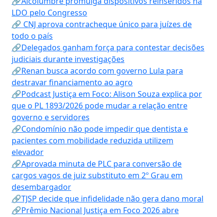
🔗Alcolumbre promulga dispositivos reinseridos na
LDO pelo Congresso
🔗 CNJ aprova contracheque único para juízes de
todo o país
🔗Delegados ganham força para contestar decisões
judiciais durante investigações
🔗Renan busca acordo com governo Lula para
destravar financiamento ao agro
🔗Podcast Justiça em Foco: Alison Souza explica por
que o PL 1893/2026 pode mudar a relação entre
governo e servidores
🔗Condomínio não pode impedir que dentista e
pacientes com mobilidade reduzida utilizem
elevador
🔗Aprovada minuta de PLC para conversão de
cargos vagos de juiz substituto em 2º Grau em
desembargador
🔗TJSP decide que infidelidade não gera dano moral
🔗Prêmio Nacional Justiça em Foco 2026 abre