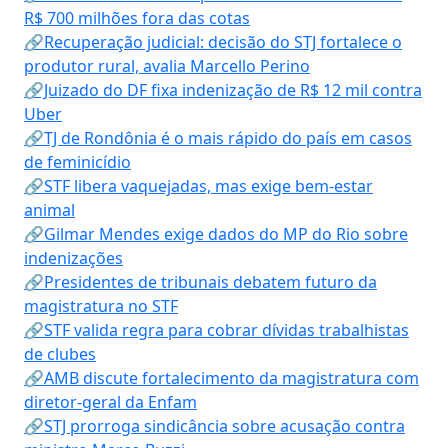
R$ 700 milhões fora das cotas
🔗Recuperação judicial: decisão do STJ fortalece o
produtor rural, avalia Marcello Perino
🔗Juizado do DF fixa indenização de R$ 12 mil contra
Uber
🔗TJ de Rondônia é o mais rápido do país em casos
de feminicídio
🔗STF libera vaquejadas, mas exige bem-estar
animal
🔗Gilmar Mendes exige dados do MP do Rio sobre
indenizações
🔗Presidentes de tribunais debatem futuro da
magistratura no STF
🔗STF valida regra para cobrar dívidas trabalhistas
de clubes
🔗AMB discute fortalecimento da magistratura com
diretor-geral da Enfam
🔗STJ prorroga sindicância sobre acusação contra