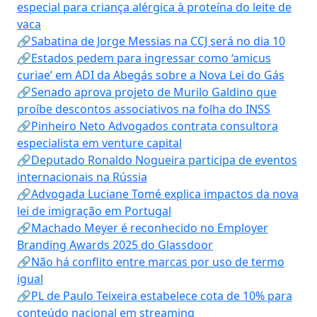
especial para criança alérgica à proteína do leite de
vaca
🔗Sabatina de Jorge Messias na CCJ será no dia 10
🔗Estados pedem para ingressar como ‘amicus
curiae’ em ADI da Abegás sobre a Nova Lei do Gás
🔗Senado aprova projeto de Murilo Galdino que
proíbe descontos associativos na folha do INSS
🔗Pinheiro Neto Advogados contrata consultora
especialista em venture capital
🔗Deputado Ronaldo Nogueira participa de eventos
internacionais na Rússia
🔗Advogada Luciane Tomé explica impactos da nova
lei de imigração em Portugal
🔗Machado Meyer é reconhecido no Employer
Branding Awards 2025 do Glassdoor
🔗Não há conflito entre marcas por uso de termo
igual
🔗PL de Paulo Teixeira estabelece cota de 10% para
conteúdo nacional em streaming