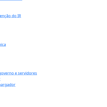
senção do IR
mica
governo e servidores
r
bargador