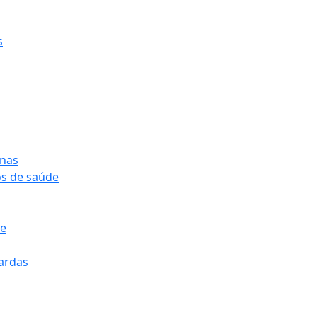
s
onas
os de saúde
pe
pardas