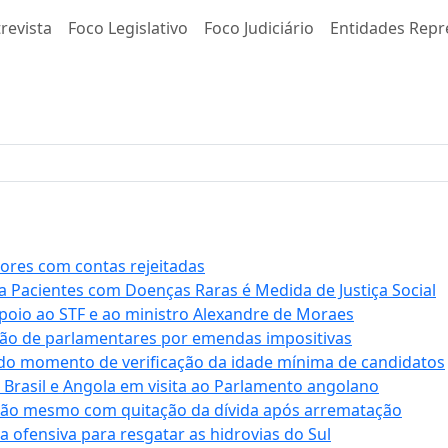
revista
Foco Legislativo
Foco Judiciário
Entidades Repr
stores com contas rejeitadas
a Pacientes com Doenças Raras é Medida de Justiça Social
apoio ao STF e ao ministro Alexandre de Moraes
ção de parlamentares por emendas impositivas
 do momento de verificação da idade mínima de candidatos
e Brasil e Angola em visita ao Parlamento angolano
ssão mesmo com quitação da dívida após arrematação
a ofensiva para resgatar as hidrovias do Sul