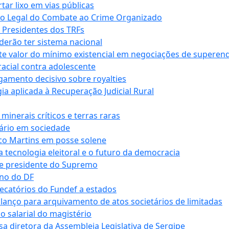
r lixo em vias públicas
co Legal do Combate ao Crime Organizado
e Presidentes dos TRFs
erão ter sistema nacional
te valor do mínimo existencial em negociações de superen
 racial contra adolescente
lgamento decisivo sobre royalties
a aplicada à Recuperação Judicial Rural
inerais críticos e terras raras
nário em sociedade
co Martins em posse solene
 tecnologia eleitoral e o futuro da democracia
te presidente do Supremo
rno do DF
recatórios do Fundef a estados
alanço para arquivamento de atos societários de limitadas
o salarial do magistério
sa diretora da Assembleia Legislativa de Sergipe