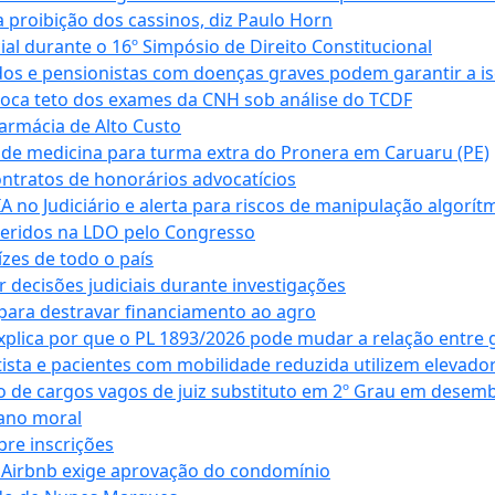
 proibição dos cassinos, diz Paulo Horn
cial durante o 16º Simpósio de Direito Constitucional
dos e pensionistas com doenças graves podem garantir a i
oca teto dos exames da CNH sob análise do TCDF
armácia de Alto Custo
 de medicina para turma extra do Pronera em Caruaru (PE)
ntratos de honorários advocatícios
 no Judiciário e alerta para riscos de manipulação algorít
seridos na LDO pelo Congresso
zes de todo o país
decisões judiciais durante investigações
ara destravar financiamento ao agro
xplica por que o PL 1893/2026 pode mudar a relação entre 
ta e pacientes com mobilidade reduzida utilizem elevado
 de cargos vagos de juiz substituto em 2º Grau em desem
dano moral
bre inscrições
 Airbnb exige aprovação do condomínio