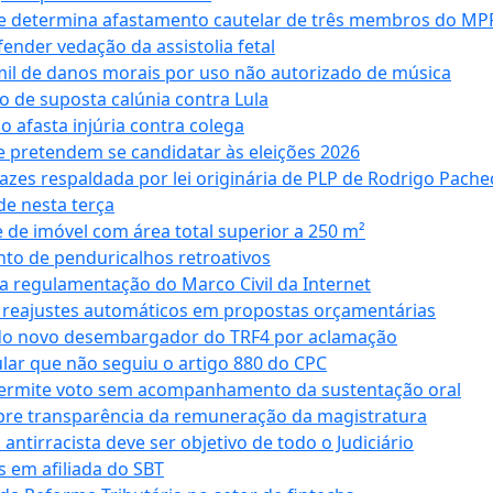
 e determina afastamento cautelar de três membros do MP
nder vedação da assistolia fetal
mil de danos morais por uso não autorizado de música
o de suposta calúnia contra Lula
o afasta injúria contra colega
 pretendem se candidatar às eleições 2026
azes respaldada por lei originária de PLP de Rodrigo Pache
e nesta terça
 de imóvel com área total superior a 250 m²
to de penduricalhos retroativos
a regulamentação do Marco Civil da Internet
va reajustes automáticos em propostas orçamentárias
ado novo desembargador do TRF4 por aclamação
cular que não seguiu o artigo 880 do CPC
permite voto sem acompanhamento da sustentação oral
obre transparência da remuneração da magistratura
antirracista deve ser objetivo de todo o Judiciário
s em afiliada do SBT