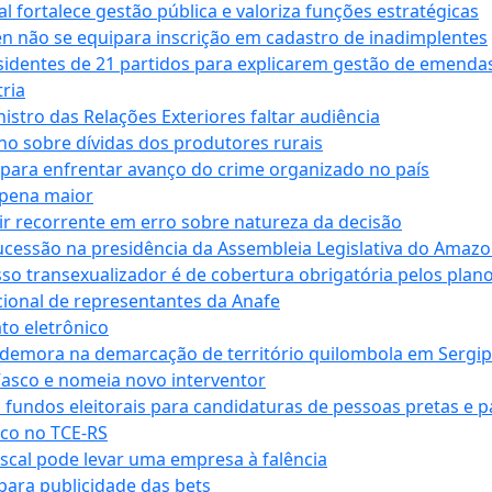
 fortalece gestão pública e valoriza funções estratégicas
n não se equipara inscrição em cadastro de inadimplentes
sidentes de 21 partidos para explicarem gestão de emenda
ria
stro das Relações Exteriores faltar audiência
 sobre dívidas dos produtores rurais
para enfrentar avanço do crime organizado no país
 pena maior
zir recorrente em erro sobre natureza da decisão
ucessão na presidência da Assembleia Legislativa do Amaz
sso transexualizador é de cobertura obrigatória pelos plan
ucional de representantes da Anafe
to eletrônico
 demora na demarcação de território quilombola em Sergi
Vasco e nomeia novo interventor
 fundos eleitorais para candidaturas de pessoas pretas e 
co no TCE-RS
iscal pode levar uma empresa à falência
ara publicidade das bets