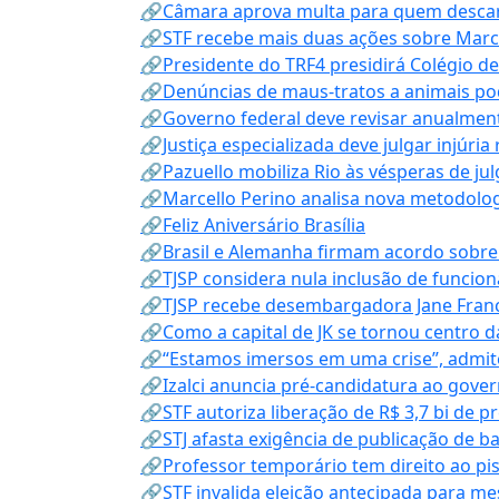
🔗Câmara aprova multa para quem descarta
🔗STF recebe mais duas ações sobre Mar
🔗Presidente do TRF4 presidirá Colégio d
🔗Denúncias de maus-tratos a animais pod
🔗Governo federal deve revisar anualmen
🔗Justiça especializada deve julgar injúria
🔗Pazuello mobiliza Rio às vésperas de ju
🔗Marcello Perino analisa nova metodologi
🔗Feliz Aniversário Brasília
🔗Brasil e Alemanha firmam acordo sobre m
🔗TJSP considera nula inclusão de funcio
🔗TJSP recebe desembargadora Jane Fran
🔗Como a capital de JK se tornou centro da
🔗“Estamos imersos em uma crise”, admi
🔗Izalci anuncia pré-candidatura ao gove
🔗STF autoriza liberação de R$ 3,7 bi de p
🔗STJ afasta exigência de publicação de b
🔗Professor temporário tem direito ao pis
🔗STF invalida eleição antecipada para me