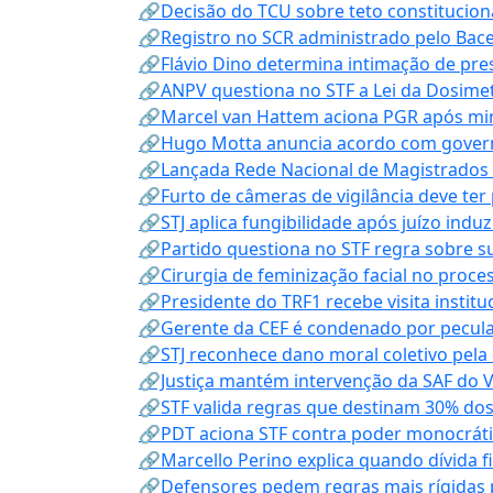
🔗Decisão do TCU sobre teto constitucional
🔗Registro no SCR administrado pelo Bace
🔗Flávio Dino determina intimação de pre
🔗ANPV questiona no STF a Lei da Dosimet
🔗Marcel van Hattem aciona PGR após mini
🔗Hugo Motta anuncia acordo com governo
🔗Lançada Rede Nacional de Magistrados 
🔗Furto de câmeras de vigilância deve ter
🔗STJ aplica fungibilidade após juízo indu
🔗Partido questiona no STF regra sobre s
🔗Cirurgia de feminização facial no proce
🔗Presidente do TRF1 recebe visita instit
🔗Gerente da CEF é condenado por pecula
🔗STJ reconhece dano moral coletivo pela
🔗Justiça mantém intervenção da SAF do 
🔗STF valida regras que destinam 30% dos
🔗PDT aciona STF contra poder monocráti
🔗Marcello Perino explica quando dívida f
🔗Defensores pedem regras mais rígidas p