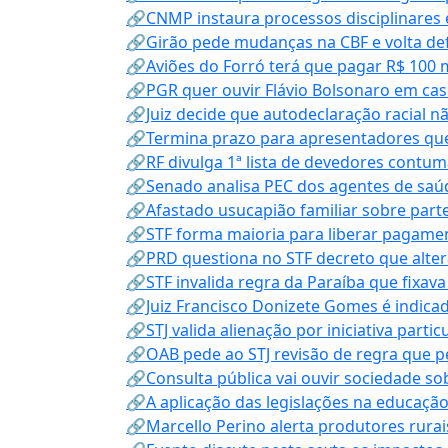
🔗CNMP instaura processos disciplinares
🔗Girão pede mudanças na CBF e volta defe
🔗Aviões do Forró terá que pagar R$ 100 
🔗PGR quer ouvir Flávio Bolsonaro em cas
🔗Juiz decide que autodeclaração racial nã
🔗Termina prazo para apresentadores que
🔗RF divulga 1ª lista de devedores contum
🔗Senado analisa PEC dos agentes de saúd
🔗Afastado usucapião familiar sobre parte
🔗STF forma maioria para liberar pagamen
🔗PRD questiona no STF decreto que alter
🔗STF invalida regra da Paraíba que fixa
🔗Juiz Francisco Donizete Gomes é indic
🔗STJ valida alienação por iniciativa parti
🔗OAB pede ao STJ revisão de regra que 
🔗Consulta pública vai ouvir sociedade s
🔗A aplicação das legislações na educação 
🔗Marcello Perino alerta produtores rurai