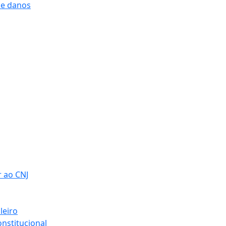
 e danos
r ao CNJ
leiro
nstitucional