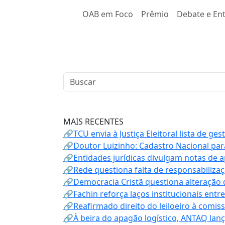
OAB em Foco
Prêmio
Debate e Ent
MAIS RECENTES
🔗TCU envia à Justiça Eleitoral lista de ge
🔗Doutor Luizinho: Cadastro Nacional par
🔗Entidades jurídicas divulgam notas de 
🔗Rede questiona falta de responsabiliza
🔗Democracia Cristã questiona alteração
🔗Fachin reforça laços institucionais entr
🔗Reafirmado direito do leiloeiro à comi
🔗À beira do apagão logístico, ANTAQ lanç