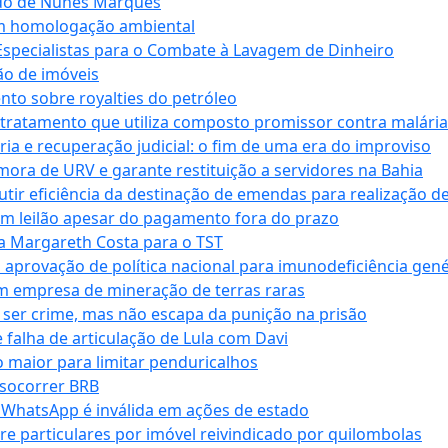
ndo de Nunes Marques
m homologação ambiental
Especialistas para o Combate à Lavagem de Dinheiro
ão de imóveis
nto sobre royalties do petróleo
ratamento que utiliza composto promissor contra malária 
ia e recuperação judicial: o fim de uma era do improviso
 mora de URV e garante restituição a servidores na Bahia
tir eficiência da destinação de emendas para realização de 
em leilão apesar do pagamento fora do prazo
 Margareth Costa para o TST
provação de política nacional para imunodeficiência gené
m empresa de mineração de terras raras
 ser crime, mas não escapa da punição na prisão
falha de articulação de Lula com Davi
 maior para limitar penduricalhos
 socorrer BRB
r WhatsApp é inválida em ações de estado
tre particulares por imóvel reivindicado por quilombolas