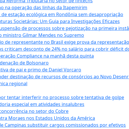
da Reforma Tributária no setor de fintechs
o na operação das linhas da Itapemirim
ão de estação ecológica em Rondônia sem desapropriação
ras Societárias: Um Guia para Investigações Eficazes
spensão de processos sobre pejotização na primeira instâ
l do ministro Gilmar Mendes no Supremo
o de representante no Brasil exige prova da representaçã
riticam desconto de 24% no salário para cobrir déficit do
Operação Compliance na manhã desta quinta
ndenação de Bolsonaro
iva de pai e primo de Daniel Vorcaro
der destinação de recursos de consórcios ao Novo Desenro
mica regional
tentar interferir no processo sobre tentativa de golpe
oria especial em atividades insalubres
 concorrência no setor do Cobre
tra Moraes nos Estados Unidos da América
e Campinas substituir cargos comissionados por efetivos