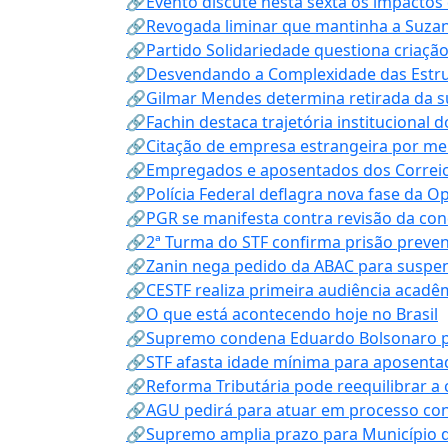
🔗Evento discute nesta sexta os impactos 
🔗Revogada liminar que mantinha a Suzan
🔗Partido Solidariedade questiona criaç
🔗Desvendando a Complexidade das Estrutu
🔗Gilmar Mendes determina retirada da su
🔗Fachin destaca trajetória instituciona
🔗Citação de empresa estrangeira por mei
🔗Empregados e aposentados dos Correios c
🔗Polícia Federal deflagra nova fase da 
🔗PGR se manifesta contra revisão da co
🔗2ª Turma do STF confirma prisão prevent
🔗Zanin nega pedido da ABAC para suspen
🔗CESTF realiza primeira audiência acadê
🔗O que está acontecendo hoje no Brasil
🔗Supremo condena Eduardo Bolsonaro por 
🔗STF afasta idade mínima para aposentad
🔗Reforma Tributária pode reequilibrar a
🔗AGU pedirá para atuar em processo con
🔗Supremo amplia prazo para Município d