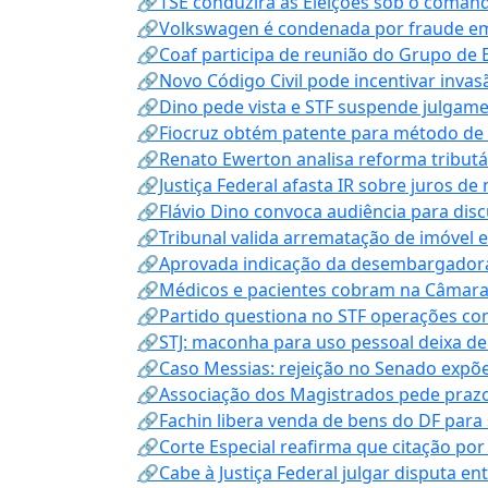
🔗TSE conduzirá as Eleições sob o coma
🔗Volkswagen é condenada por fraude e
🔗Coaf participa de reunião do Grupo de 
🔗Novo Código Civil pode incentivar invas
🔗Dino pede vista e STF suspende julgame
🔗Fiocruz obtém patente para método de t
🔗Renato Ewerton analisa reforma tributár
🔗Justiça Federal afasta IR sobre juros de
🔗Flávio Dino convoca audiência para discu
🔗Tribunal valida arrematação de imóvel 
🔗Aprovada indicação da desembargadora
🔗Médicos e pacientes cobram na Câmara a
🔗Partido questiona no STF operações co
🔗STJ: maconha para uso pessoal deixa de
🔗Caso Messias: rejeição no Senado expõe 
🔗Associação dos Magistrados pede prazo
🔗Fachin libera venda de bens do DF para
🔗Corte Especial reafirma que citação po
🔗Cabe à Justiça Federal julgar disputa en