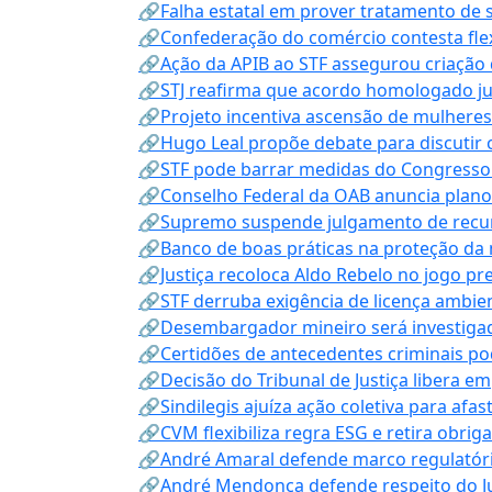
🔗Falha estatal em prover tratamento de 
🔗Confederação do comércio contesta fle
🔗Ação da APIB ao STF assegurou criação 
🔗STJ reafirma que acordo homologado ju
🔗Projeto incentiva ascensão de mulheres
🔗Hugo Leal propõe debate para discutir o
🔗STF pode barrar medidas do Congresso 
🔗Conselho Federal da OAB anuncia plano na
🔗Supremo suspende julgamento de recur
🔗Banco de boas práticas na proteção da
🔗Justiça recoloca Aldo Rebelo no jogo pr
🔗STF derruba exigência de licença ambien
🔗Desembargador mineiro será investigad
🔗Certidões de antecedentes criminais po
🔗Decisão do Tribunal de Justiça libera 
🔗Sindilegis ajuíza ação coletiva para afa
🔗CVM flexibiliza regra ESG e retira obrig
🔗André Amaral defende marco regulatório 
🔗André Mendonça defende respeito do Judi