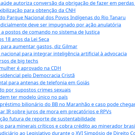
saúde autoriza conversão da obrigação de fazer em perdas
xibilização para obtenção da CNH
do Parque Nacional dos Povos Indígenas do Rio Tanaru
dicialmente deve ser impugnado por ação anulatória
 a postos de comando no sistema de Justiça
s 18 anos da Lei Seca
para aumentar gastos, diz Gilmar
cional para integrar inteligência artificial à advocacia
sos de big techs
 mulher é aprovado na CDH
esidencial pelo Democracia Cristã
tal para antenas de telefonia em Goiás
o por supostos crimes sexuais
dem ter modelo único no país
empréstimo bilionário do BB no Maranhão e caso pode chega
star IR sobre juros de mora em precatórios e RPVs
ação futura de reporte de sustentabilidade
para minerais críticos e cobra crédito ao minerador brasi
ciário ao Legislativo durante o XVI Simpósio de Direito Co