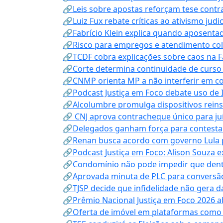
🔗Leis sobre apostas reforçam tese contra
🔗Luiz Fux rebate críticas ao ativismo judi
🔗Fabrício Klein explica quando aposenta
🔗Risco para empregos e atendimento col
🔗TCDF cobra explicações sobre caos na F
🔗Corte determina continuidade de curso
🔗CNMP orienta MP a não interferir em co
🔗Podcast Justiça em Foco debate uso de IA
🔗Alcolumbre promulga dispositivos rein
🔗 CNJ aprova contracheque único para juí
🔗Delegados ganham força para contestar 
🔗Renan busca acordo com governo Lula p
🔗Podcast Justiça em Foco: Alison Souza e
🔗Condomínio não pode impedir que dentis
🔗Aprovada minuta de PLC para conversão
🔗TJSP decide que infidelidade não gera 
🔗Prêmio Nacional Justiça em Foco 2026 a
🔗Oferta de imóvel em plataformas como