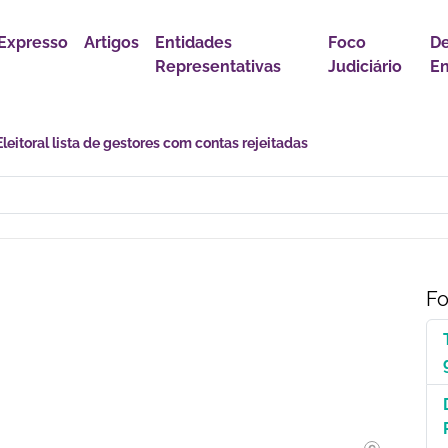
Expresso
Artigos
Entidades
Foco
De
Representativas
Judiciário
En
astro Nacional para Pacientes com Doenças Raras é Medida de Justi
Fo