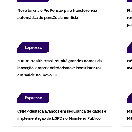
Nova lei cria o Pix Pensão para transferência
Fl
automática de pensão alimentícia
re
pa
Expresso
Future Health Brasil reunirá grandes nomes da
Hé
inovação, empreendedorismo e investimentos
av
em saúde no InovaHC
Expresso
CNMP destaca avanços em segurança de dados e
Mi
implementação da LGPD no Ministério Público
Mi