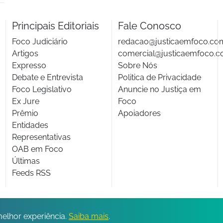
Principais Editoriais
Fale Conosco
Foco Judiciário
redacao@justicaemfoco.co
Artigos
comercial@justicaemfoco.c
Expresso
Sobre Nós
Debate e Entrevista
Politica de Privacidade
Foco Legislativo
Anuncie no Justiça em
Ex Jure
Foco
Prêmio
Apoiadores
Entidades
Representativas
OAB em Foco
Últimas
Feeds RSS
© 2026 Todos os direitos reservados.
melhor experiência.
Saiba mais
.