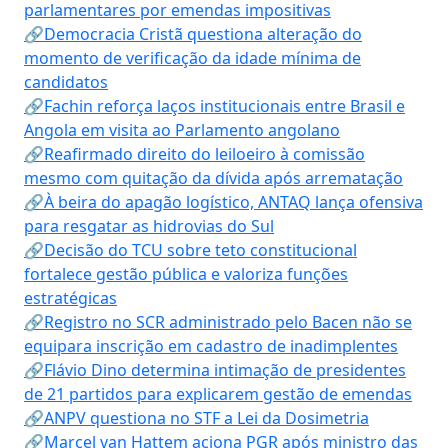
parlamentares por emendas impositivas
🔗Democracia Cristã questiona alteração do
momento de verificação da idade mínima de
candidatos
🔗Fachin reforça laços institucionais entre Brasil e
Angola em visita ao Parlamento angolano
🔗Reafirmado direito do leiloeiro à comissão
mesmo com quitação da dívida após arrematação
🔗À beira do apagão logístico, ANTAQ lança ofensiva
para resgatar as hidrovias do Sul
🔗Decisão do TCU sobre teto constitucional
fortalece gestão pública e valoriza funções
estratégicas
🔗Registro no SCR administrado pelo Bacen não se
equipara inscrição em cadastro de inadimplentes
🔗Flávio Dino determina intimação de presidentes
de 21 partidos para explicarem gestão de emendas
🔗ANPV questiona no STF a Lei da Dosimetria
🔗Marcel van Hattem aciona PGR após ministro das