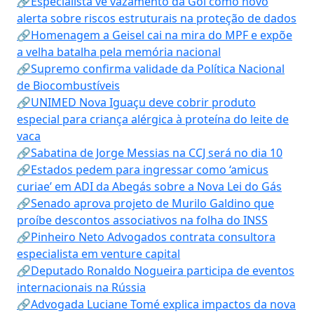
🔗Especialista vê vazamento da Gol como novo
alerta sobre riscos estruturais na proteção de dados
🔗Homenagem a Geisel cai na mira do MPF e expõe
a velha batalha pela memória nacional
🔗Supremo confirma validade da Política Nacional
de Biocombustíveis
🔗UNIMED Nova Iguaçu deve cobrir produto
especial para criança alérgica à proteína do leite de
vaca
🔗Sabatina de Jorge Messias na CCJ será no dia 10
🔗Estados pedem para ingressar como ‘amicus
curiae’ em ADI da Abegás sobre a Nova Lei do Gás
🔗Senado aprova projeto de Murilo Galdino que
proíbe descontos associativos na folha do INSS
🔗Pinheiro Neto Advogados contrata consultora
especialista em venture capital
🔗Deputado Ronaldo Nogueira participa de eventos
internacionais na Rússia
🔗Advogada Luciane Tomé explica impactos da nova