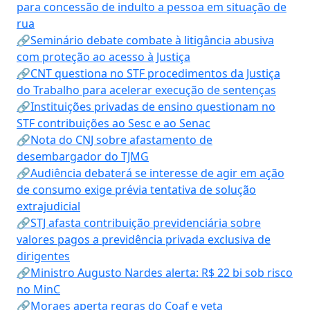
para concessão de indulto a pessoa em situação de
rua
🔗Seminário debate combate à litigância abusiva
com proteção ao acesso à Justiça
🔗CNT questiona no STF procedimentos da Justiça
do Trabalho para acelerar execução de sentenças
🔗Instituições privadas de ensino questionam no
STF contribuições ao Sesc e ao Senac
🔗Nota do CNJ sobre afastamento de
desembargador do TJMG
🔗Audiência debaterá se interesse de agir em ação
de consumo exige prévia tentativa de solução
extrajudicial
🔗STJ afasta contribuição previdenciária sobre
valores pagos a previdência privada exclusiva de
dirigentes
🔗Ministro Augusto Nardes alerta: R$ 22 bi sob risco
no MinC
🔗Moraes aperta regras do Coaf e veta