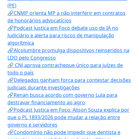
(PE)
🔗CNMP orienta MP a não interferir em contratos
de honorários advocatícios
🔗Podcast Justiça em Foco debate uso de IA no
Judiciário e alerta para riscos de manipulação
algorítmica
🔗Alcolumbre promulga dispositivos reinseridos na
LDO pelo Congresso
🔗 CNJ aprova contracheque único para juízes de
todo o país
🔗Delegados ganham força para contestar decisões
judiciais durante investigações
🔗Renan busca acordo com governo Lula para
destravar financiamento ao agro
🔗Podcast Justiça em Foco: Alison Souza explica por
que o PL 1893/2026 pode mudar a relação entre
governo e servidores
🔗Condomínio não pode impedir que dentista e