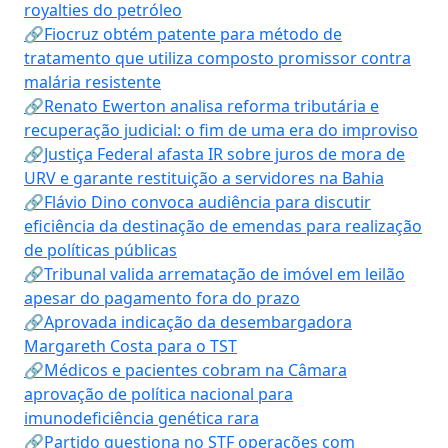
royalties do petróleo
🔗Fiocruz obtém patente para método de
tratamento que utiliza composto promissor contra
malária resistente
🔗Renato Ewerton analisa reforma tributária e
recuperação judicial: o fim de uma era do improviso
🔗Justiça Federal afasta IR sobre juros de mora de
URV e garante restituição a servidores na Bahia
🔗Flávio Dino convoca audiência para discutir
eficiência da destinação de emendas para realização
de políticas públicas
🔗Tribunal valida arrematação de imóvel em leilão
apesar do pagamento fora do prazo
🔗Aprovada indicação da desembargadora
Margareth Costa para o TST
🔗Médicos e pacientes cobram na Câmara
aprovação de política nacional para
imunodeficiência genética rara
🔗Partido questiona no STF operações com