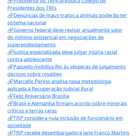
🔗Presidente do TRF4 presidirá Colégio de
Presidentes dos TRFs
🔗Denúncias de maus-tratos a animais poderão ter
sistema nacional
🔗Governo federal deve revisar anualmente valor
do mínimo existencial em negociações de
superendividamento
🔗Justiça especializada deve julgar injúria racial
contra adolescente
🔗Pazuello mobiliza Rio às vésperas de julgamento
decisivo sobre royalties
🔗Marcello Perino analisa nova metodologia
aplicada à Recuperação Judicial Rural
🔗Feliz Aniversário Brasília
🔗Brasil e Alemanha firmam acordo sobre minerais
críticos e terras raras
🔗TJSP considera nula inclusão de funcionário em
sociedade
🔗TJSP recebe desembargadora Jane Franco Martins