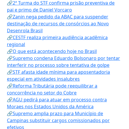
🔗2ª Turma do STF confirma prisão preventiva de
pai e primo de Daniel Vorcaro
🔗Zanin nega pedido da ABAC para suspender
destinação de recursos de consórcios ao Novo
Desenrola Brasil
🔗CESTF realiza primeira audiência acadêmica
regional
🔗O que está acontecendo hoje no Brasil
🔗Supremo condena Eduardo Bolsonaro por tentar
interferir no processo sobre tentativa de golpe
🔗STF afasta idade mínima para aposentadoria
especial em atividades insalubres
🔗Reforma Tributária pode reequilibrar a
concorrência no setor do Cobre
🔗AGU pedirá para atuar em processo contra
Moraes nos Estados Unidos da América
🔗Supremo amplia prazo para Município de
Campinas substituir cargos comissionados por
efetivos