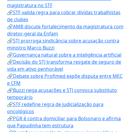
magistratura no STF
🔗STF valida regra para cobrar dívidas trabalhistas
de clubes
🔗AMB discute fortalecimento da magistratura com
diretor-geral da Enfam
🔗STJ prorroga sindicância sobre acusação contra
ministro Marco Buzzi
🔗Governança natural sobre a inteligência artificial
🔗Decisão do STJ transforma resgate de seguro de
vida em ativo penhorável
🔗Debate sobre Profimed expõe disputa entre MEC
e CFM
🔗Buzzi nega acusações e STJ convoca substituto
temporário
🔗STF redefine regra de judicialização para
oncológicos
🔗PGR é contra domiciliar para Bolsonaro e afirma
que Papudinha tem estrutura