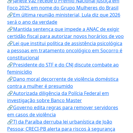
🔗Janete Vaz recebe o Prêmio Nacional Justiça em
Foco 2025 em nome do Grupo Mulheres do Brasil
🔗Em última reunião ministerial, Lula diz que 2026
será o ano da verdade
🔗Mantida sentença que impede a ANAC de exigir
certidão fiscal para autorizar novos horários de voo
🔗Lei que institui política de assistência psicológica
a pessoas em tratamento oncológico em Socorro é
constitucional
🔗Presidente do STF e do CNJ discute combate ao
feminicídio
🔗Dano moral decorrente de violência doméstica
contra a mulher é presumido
🔗Autorizada diligência da Polícia Federal em
investigação sobre Banco Master
🔗Governo edita regras para remover servidores
em casos de violência
🔗TJ da Paraíba derruba lei urbanística de João
Pessoa; CRECI-PB alerta para riscos à segurança