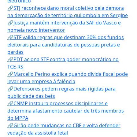
eletrônico
🔗STJ reconhece dano moral coletivo pela demora
na demarcação de território quilombola em Sergipe
🔗Justiça mantém intervenção da SAF do Vasco e
nomeia novo interventor
🔗STF valida regras que destinam 30% dos fundos
eleitorais para candidaturas de pessoas pretas e
pardas
🔗PDT aciona STF contra poder monocrático no
TCE-RS
🔗Marcello Perino explica quando dívida fiscal pode
levar uma empresa à falência
🔗Defensores pedem regras mais rígidas para
publicidade das bets
🔗CNMP instaura processos disciplinares e
determina afastamento cautelar de três membros
do MPPA
🔗Girão pede mudanças na CBF e volta defender
vedação da assistolia fetal