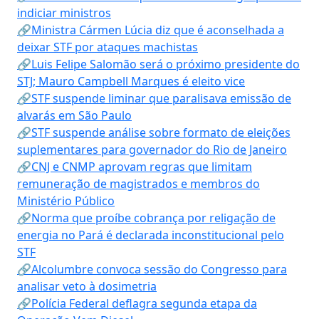
indiciar ministros
🔗Ministra Cármen Lúcia diz que é aconselhada a
deixar STF por ataques machistas
🔗Luis Felipe Salomão será o próximo presidente do
STJ; Mauro Campbell Marques é eleito vice
🔗STF suspende liminar que paralisava emissão de
alvarás em São Paulo
🔗STF suspende análise sobre formato de eleições
suplementares para governador do Rio de Janeiro
🔗CNJ e CNMP aprovam regras que limitam
remuneração de magistrados e membros do
Ministério Público
🔗Norma que proíbe cobrança por religação de
energia no Pará é declarada inconstitucional pelo
STF
🔗Alcolumbre convoca sessão do Congresso para
analisar veto à dosimetria
🔗Polícia Federal deflagra segunda etapa da