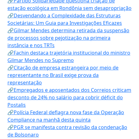
🔗Partido Solidariedade questiona criação de
estação ecológica em Rondônia sem desapropriação
🔗Desvendando a Complexidade das Estruturas
Societárias: Um Guia para Investigações Eficazes
🔗Gilmar Mendes determina retirada da suspensão
de processos sobre pejotização na primeira
instância e nos TRTs
🔗Fachin destaca trajetória institucional do ministro
Gilmar Mendes no Supremo
🔗Citação de empresa estrangeira por meio de
representante no Brasil exige prova da
representação
🔗Empregados e aposentados dos Correios criticam
desconto de 24% no salário para cobrir déficit do
Postalis
🔗Polícia Federal deflagra nova fase da Operação
Compliance na manhã desta quinta
🔗PGR se manifesta contra revisão da condenação
de Bolsonaro