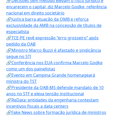
🔗Decisões sem método elevam o risco jurídico e
encarecem o capital, diz Marcelo Godke, referência
nacional em direito societário
🔗Justiça barra atuação da OMB e reforça
exclusividade da AMB na concessão de títulos de
especialista
🔗TCE-PE revê expressão “erro grosseiro” após
pedido da OAB
🔗Ministro Marco Buzzi é afastado e sindicância
segue no STJ
🔗Conferência nos EUA confirma Marcelo Godke
como um dos painelistas
🔗Evento em Campina Grande homenageará
ministra do TST
🔗Presidente da OAB-MS defende mandato de 10
anos no STF e eleva tensão institucional
🔗ReData: entidades da engenharia contestam
incentivos fiscais a data centers
🔗Fake News sobre formação jurídica de ministros