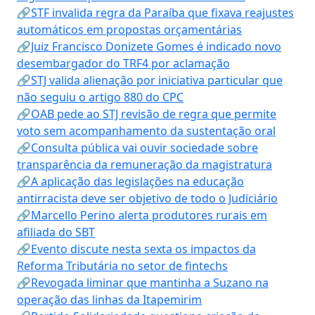
🔗STF invalida regra da Paraíba que fixava reajustes
automáticos em propostas orçamentárias
🔗Juiz Francisco Donizete Gomes é indicado novo
desembargador do TRF4 por aclamação
🔗STJ valida alienação por iniciativa particular que
não seguiu o artigo 880 do CPC
🔗OAB pede ao STJ revisão de regra que permite
voto sem acompanhamento da sustentação oral
🔗Consulta pública vai ouvir sociedade sobre
transparência da remuneração da magistratura
🔗A aplicação das legislações na educação
antirracista deve ser objetivo de todo o Judiciário
🔗Marcello Perino alerta produtores rurais em
afiliada do SBT
🔗Evento discute nesta sexta os impactos da
Reforma Tributária no setor de fintechs
🔗Revogada liminar que mantinha a Suzano na
operação das linhas da Itapemirim