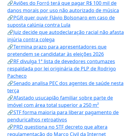
🔗Aviões do Forró terá que pagar R$ 100 mil de
danos morais por uso não autorizado de música
🔗PGR quer ouvir Flávio Bolsonaro em caso de
suposta calúnia contra Lula
🔗Juiz decide que autodeclaração racial não afasta
injúria contra colega
🔗Termina prazo para apresentadores que
pretendem se candidatar às eleições 2026
🔗RF divulga 1ª lista de devedores contumazes
respaldada por lei originária de PLP de Rodrigo
Pacheco
🔗Senado analisa PEC dos agentes de saúde nesta
terça
🔗Afastado usucapião familiar sobre parte de
imóvel com área total superior a 250 m²
🔗STF forma maioria para liberar pagamento de
penduricalhos retroativos
🔗PRD questiona no STF decreto que altera
regulamentação do Marco Civil da Internet