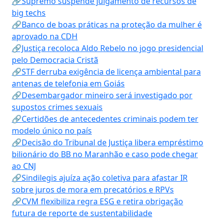
🔗Supremo suspende julgamento de recursos de
big techs
🔗Banco de boas práticas na proteção da mulher é
aprovado na CDH
🔗Justiça recoloca Aldo Rebelo no jogo presidencial
pelo Democracia Cristã
🔗STF derruba exigência de licença ambiental para
antenas de telefonia em Goiás
🔗Desembargador mineiro será investigado por
supostos crimes sexuais
🔗Certidões de antecedentes criminais podem ter
modelo único no país
🔗Decisão do Tribunal de Justiça libera empréstimo
bilionário do BB no Maranhão e caso pode chegar
ao CNJ
🔗Sindilegis ajuíza ação coletiva para afastar IR
sobre juros de mora em precatórios e RPVs
🔗CVM flexibiliza regra ESG e retira obrigação
futura de reporte de sustentabilidade