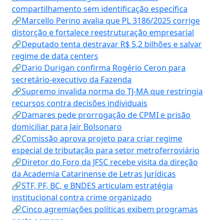
compartilhamento sem identificação específica
🔗Marcello Perino avalia que PL 3186/2025 corrige
distorção e fortalece reestruturação empresarial
🔗Deputado tenta destravar R$ 5,2 bilhões e salvar
regime de data centers
🔗Dario Durigan confirma Rogério Ceron para
secretário-executivo da Fazenda
🔗Supremo invalida norma do TJ-MA que restringia
recursos contra decisões individuais
🔗Damares pede prorrogação de CPMI e prisão
domiciliar para Jair Bolsonaro
🔗Comissão aprova projeto para criar regime
especial de tributação para setor metroferroviário
🔗Diretor do Foro da JFSC recebe visita da direção
da Academia Catarinense de Letras Jurídicas
🔗STF, PF, BC, e BNDES articulam estratégia
institucional contra crime organizado
🔗Cinco agremiações políticas exibem programas