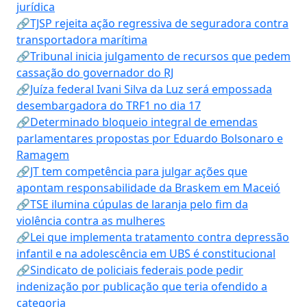
jurídica
🔗TJSP rejeita ação regressiva de seguradora contra
transportadora marítima
🔗Tribunal inicia julgamento de recursos que pedem
cassação do governador do RJ
🔗Juíza federal Ivani Silva da Luz será empossada
desembargadora do TRF1 no dia 17
🔗Determinado bloqueio integral de emendas
parlamentares propostas por Eduardo Bolsonaro e
Ramagem
🔗JT tem competência para julgar ações que
apontam responsabilidade da Braskem em Maceió
🔗TSE ilumina cúpulas de laranja pelo fim da
violência contra as mulheres
🔗Lei que implementa tratamento contra depressão
infantil e na adolescência em UBS é constitucional
🔗Sindicato de policiais federais pode pedir
indenização por publicação que teria ofendido a
categoria