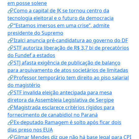
em posse solene
🔗Como a capital de JK se tornou centro da
tecnologia eleitoral e o futuro da democracia
🔗“Estamos imersos em uma crise”, admite
presidente do Supremo
🔗Izalci anuncia pré-candidatura ao governo do DF
🔗STF autoriza liberação de R$ 3,7 bi de precatórios
do Fundef a estados
🔗STJ afasta exigência de publicação de balanço
para arquivamento de atos societários de limitadas
🔗Professor temporário tem direito ao piso salarial
do magistério
🔗STF invalida eleição antecipada para mesa
diretora da Assembleia Legislativa de Sergipe
🔗Magistrada esclarece critérios rígidos para
fornecimento de canabidiol no Paraná
🔗Ex-deputado Ramagem é solto após ficar dois
dias preso nos EUA
🔗Gilmar Mendes diz que não há base legal para CPI