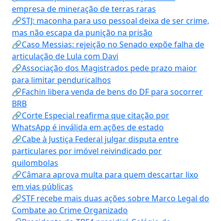
empresa de mineração de terras raras
🔗STJ: maconha para uso pessoal deixa de ser crime,
mas não escapa da punição na prisão
🔗Caso Messias: rejeição no Senado expõe falha de
articulação de Lula com Davi
🔗Associação dos Magistrados pede prazo maior
para limitar penduricalhos
🔗Fachin libera venda de bens do DF para socorrer
BRB
🔗Corte Especial reafirma que citação por
WhatsApp é inválida em ações de estado
🔗Cabe à Justiça Federal julgar disputa entre
particulares por imóvel reivindicado por
quilombolas
🔗Câmara aprova multa para quem descartar lixo
em vias públicas
🔗STF recebe mais duas ações sobre Marco Legal do
Combate ao Crime Organizado