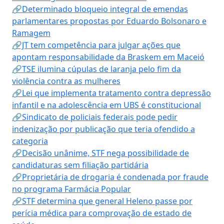
🔗Determinado bloqueio integral de emendas
parlamentares propostas por Eduardo Bolsonaro e
Ramagem
🔗JT tem competência para julgar ações que
apontam responsabilidade da Braskem em Maceió
🔗TSE ilumina cúpulas de laranja pelo fim da
violência contra as mulheres
🔗Lei que implementa tratamento contra depressão
infantil e na adolescência em UBS é constitucional
🔗Sindicato de policiais federais pode pedir
indenização por publicação que teria ofendido a
categoria
🔗Decisão unânime, STF nega possibilidade de
candidaturas sem filiação partidária
🔗Proprietária de drogaria é condenada por fraude
no programa Farmácia Popular
🔗STF determina que general Heleno passe por
perícia médica para comprovação de estado de