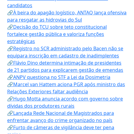
candidatos
🔗À beira do apagão logístico, ANTAQ lança ofensiva
para resgatar as hidrovias do Sul
🔗Decisão do TCU sobre teto constitucional
fortalece gestão pública e valoriza funções
estratégicas
🔗Registro no SCR administrado pelo Bacen não se
equipara inscrição em cadastro de inadimplentes
🔗Flávio Dino determina intimação de presidentes
de 21 partidos para explicarem gestão de emendas
🔗ANPV questiona no STF a Lei da Dosimetria
🔗Marcel van Hattem aciona PGR após ministro das
Relações Exteriores faltar audiência
🔗Hugo Motta anuncia acordo com governo sobre
dívidas dos produtores rurais
🔗Lançada Rede Nacional de Magistrados para
enfrentar avanço do crime organizado no país
🔗Furto de câmeras de vigilância deve ter pena