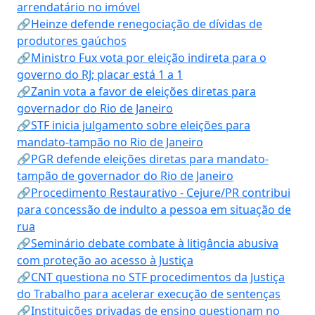
arrendatário no imóvel
🔗Heinze defende renegociação de dívidas de
produtores gaúchos
🔗Ministro Fux vota por eleição indireta para o
governo do RJ; placar está 1 a 1
🔗Zanin vota a favor de eleições diretas para
governador do Rio de Janeiro
🔗STF inicia julgamento sobre eleições para
mandato-tampão no Rio de Janeiro
🔗PGR defende eleições diretas para mandato-
tampão de governador do Rio de Janeiro
🔗Procedimento Restaurativo - Cejure/PR contribui
para concessão de indulto a pessoa em situação de
rua
🔗Seminário debate combate à litigância abusiva
com proteção ao acesso à Justiça
🔗CNT questiona no STF procedimentos da Justiça
do Trabalho para acelerar execução de sentenças
🔗Instituições privadas de ensino questionam no