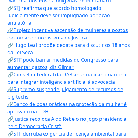
Nacional dos Povos Indígenas do Rio Tanaru
🔗STJ reafirma que acordo homologado
judicialmente deve ser impugnado por ação
anulatória
🔗Projeto incentiva ascensão de mulheres a postos
de comando no sistema de Justiça
🔗Hugo Leal propõe debate para discutir os 18 anos
da Lei Seca
🔗STF pode barrar medidas do Congresso para
aumentar gastos, diz Gilmar
🔗Conselho Federal da OAB anuncia plano nacional
para integrar inteligência artificial à advocacia
🔗Supremo suspende julgamento de recursos de
big techs
🔗Banco de boas práticas na proteção da mulher é
aprovado na CDH
🔗Justiça recoloca Aldo Rebelo no jogo presidencial
pelo Democracia Cristã
🔗STF derruba exigência de licença ambiental para