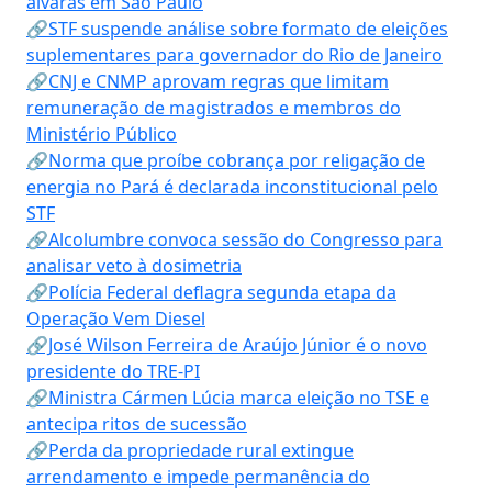
alvarás em São Paulo
🔗STF suspende análise sobre formato de eleições
suplementares para governador do Rio de Janeiro
🔗CNJ e CNMP aprovam regras que limitam
remuneração de magistrados e membros do
Ministério Público
🔗Norma que proíbe cobrança por religação de
energia no Pará é declarada inconstitucional pelo
STF
🔗Alcolumbre convoca sessão do Congresso para
analisar veto à dosimetria
🔗Polícia Federal deflagra segunda etapa da
Operação Vem Diesel
🔗José Wilson Ferreira de Araújo Júnior é o novo
presidente do TRE-PI
🔗Ministra Cármen Lúcia marca eleição no TSE e
antecipa ritos de sucessão
🔗Perda da propriedade rural extingue
arrendamento e impede permanência do