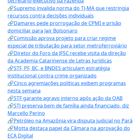
secretário-executivo da Fazenda
🔗Supremo invalida norma do TJ-MA que restringia
recursos contra decisões individuais
🔗Damares pede prorrogação de CPMI e prisão
domiciliar para Jair Bolsonaro
🔗Comissão aprova projeto para criar regime
especial de tributação para setor metroferroviário
🔗Diretor do Foro da JFSC recebe visita da direção
da Academia Catarinense de Letras Jurídicas
🔗STF, PF, BC, e BNDES articulam estratégia
institucional contra crime organizado
🔗Cinco agremiações políticas exibem programas
nesta semana
🔗STF garante agravo interno após ação da OAB
🔗STJ preserva bem de família ainda financiado, diz
Marcello Perino
🔗Petróleo na Amazônia vira disputa judicial no Pará
🔗Motta destaca papel da Câmara na aprovação do
ECA Digital