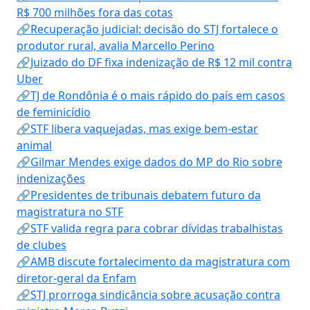
R$ 700 milhões fora das cotas
🔗Recuperação judicial: decisão do STJ fortalece o
produtor rural, avalia Marcello Perino
🔗Juizado do DF fixa indenização de R$ 12 mil contra
Uber
🔗TJ de Rondônia é o mais rápido do país em casos
de feminicídio
🔗STF libera vaquejadas, mas exige bem-estar
animal
🔗Gilmar Mendes exige dados do MP do Rio sobre
indenizações
🔗Presidentes de tribunais debatem futuro da
magistratura no STF
🔗STF valida regra para cobrar dívidas trabalhistas
de clubes
🔗AMB discute fortalecimento da magistratura com
diretor-geral da Enfam
🔗STJ prorroga sindicância sobre acusação contra