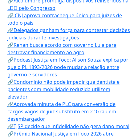
🔗Alcolumbre promulga dispositivos reinseridos na
LDO pelo Congresso
🔗 CNJ aprova contracheque único para juízes de
todo o país
🔗Delegados ganham força para contestar decisões
judiciais durante investigações
🔗Renan busca acordo com governo Lula para
destravar financiamento ao agro
🔗Podcast Justiça em Foco: Alison Souza explica por
que o PL 1893/2026 pode mudar a relação entre
governo e servidores
🔗Condomínio não pode impedir que dentista e
pacientes com mobilidade reduzida utilizem
elevador
🔗Aprovada minuta de PLC para conversão de
cargos vagos de juiz substituto em 2º Grau em
desembargador
🔗TJSP decide que infidelidade não gera dano moral
🔗Prêmio Nacional Justiça em Foco 2026 abre