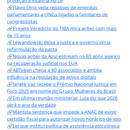
proteção à infância no DF
🔗Flávio Dino veda repasses de emendas
parlamentares a ONGs ligadas a familiares de
congressistas
🔗Projeto Veredicto do TJBA mira ações com mais
de 15 anos
🔗Lewandowski deixa a Justiça e governo inicia
reformulação da pasta
🔗Novas ações da Azul estreiam na B3 após avanço
na recuperação judicial nos EUA
🔗ABToken chega a 80 associados e amplia
influência na regulação de ativos digitais
🔗Janete Vaz recebe o Prêmio Nacional Justiça em
Foco 2025 em nome do Grupo Mulheres do Brasil
🔗Em última reunião ministerial, Lula diz que 2026
será o ano da verdade
🔗Mantida sentença que impede a ANAC de exigir
certidão fiscal para autorizar novos horários de voo
🔗Lei que institui política de assistência psicológica