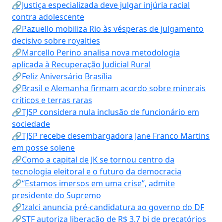
🔗Justiça especializada deve julgar injúria racial
contra adolescente
🔗Pazuello mobiliza Rio às vésperas de julgamento
decisivo sobre royalties
🔗Marcello Perino analisa nova metodologia
aplicada à Recuperação Judicial Rural
🔗Feliz Aniversário Brasília
🔗Brasil e Alemanha firmam acordo sobre minerais
críticos e terras raras
🔗TJSP considera nula inclusão de funcionário em
sociedade
🔗TJSP recebe desembargadora Jane Franco Martins
em posse solene
🔗Como a capital de JK se tornou centro da
tecnologia eleitoral e o futuro da democracia
🔗“Estamos imersos em uma crise”, admite
presidente do Supremo
🔗Izalci anuncia pré-candidatura ao governo do DF
🔗STF autoriza liberação de R$ 3,7 bi de precatórios