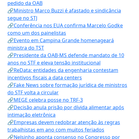
pedido da OAB
🔗Ministro Marco Buzzi é afastado e sindicância
segue no STJ
🔗Conferência nos EUA confirma Marcelo Godke
como um dos painelistas
🔗Evento em Campina Grande homenageará
ministra do TST
🔗Presidente da OAB-MS defende mandato de 10
anos no STF e eleva tensão institucional
🔗ReData: entidades da engenharia contestam
incentivos fiscais a data centers
🔗Fake News sobre formação jurídica de ministros
do STF volta a circular
🔗MEGE celebra posse no TRF-3
🔗Decisão anula prisão por dívida alimentar após
intimação eletrônica
🔗Empresas devem redobrar atenção às regras
trabalhistas em ano com muitos feriados
🔗Nelsinho aponta consenso no Congresso por