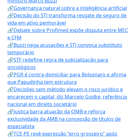
ministro Marco Buzzi
🔗Governança natural sobre a inteligência artificial
🔗Decisão do STJ transforma resgate de seguro de
vida em ativo penhorável
🔗Debate sobre Profimed expõe disputa entre MEC
e CFM
🔗Buzzi nega acusações e STJ convoca substituto
temporário
🔗STF redefine regra de judicialização para
oncológicos
🔗PGR é contra domiciliar para Bolsonaro e afirma
que Papudinha tem estrutura
🔗Decisões sem método elevam o risco jurídico e
encarecem o capital, diz Marcelo Godke, referência
nacional em direito societário
🔗Justiça barra atuação da OMB e reforça
exclusividade da AMB na concessão de títulos de
especialista
🔗TCE-PE revê expressão “erro grosseiro” após