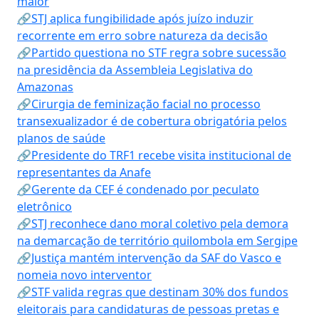
maior
🔗STJ aplica fungibilidade após juízo induzir
recorrente em erro sobre natureza da decisão
🔗Partido questiona no STF regra sobre sucessão
na presidência da Assembleia Legislativa do
Amazonas
🔗Cirurgia de feminização facial no processo
transexualizador é de cobertura obrigatória pelos
planos de saúde
🔗Presidente do TRF1 recebe visita institucional de
representantes da Anafe
🔗Gerente da CEF é condenado por peculato
eletrônico
🔗STJ reconhece dano moral coletivo pela demora
na demarcação de território quilombola em Sergipe
🔗Justiça mantém intervenção da SAF do Vasco e
nomeia novo interventor
🔗STF valida regras que destinam 30% dos fundos
eleitorais para candidaturas de pessoas pretas e