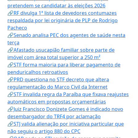
pretendem se candidatar às eleições 2026
🔗RF divulga 1ª lista de devedores contumazes
respaldada por lei originária de PLP de Rodrigo
Pacheco
🔗Senado analisa PEC dos agentes de saúde nesta
terça
🔗Afastado usucapião familiar sobre parte de
imóvel com área total superior a 250 m²
🔗STF forma maioria para liberar pagamento de
penduricalhos retroativos
🔗PRD questiona no STF decreto que altera
regulamentação do Marco Civil da Internet
🔗STF invalida regra da Paraíba que fixava reajustes
automáticos em propostas orçamentárias
🔗Juiz Francisco Donizete Gomes é indicado novo
desembargador do TRF4 por aclamação
🔗STJ valida alienação por iniciativa particular que
não seguiu o artigo 880 do CPC