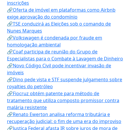
inscrições
🔗Oferta de imóvel em plataformas como Airbnb
exige aprovação do condomínio
🔗TSE conduzirá as Eleições sob o comando de
Nunes Marques
🔗Volkswagen é condenada por fraude em
homologação ambiental
🔗Coaf participa de reunião do Grupo de
Especialistas para o Combate à Lavagem de Dinheiro
🔗Novo Código Civil pode incentivar invasão de
imóveis
🔗Dino pede vista e STF suspende julgamento sobre
royalties do petróleo
🔗Fiocruz obtém patente para método de
tratamento que utiliza composto promissor contra
malária resistente
🔗Renato Ewerton analisa reforma tributária e
recuperação judicial: o fim de uma era do improviso
🔗Justiça Federal afasta IR sobre juros de mora de