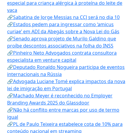
especial para criança alérgica à proteína do leite de
vaca
🔗Sabatina de Jorge Messias na CCJ será no dia 10
🔗Estados pedem para ingressar como ‘amicus
curiae’ em ADI da Abegás sobre a Nova Lei do Gás
🔗Senado aprova projeto de Murilo Galdino que
proíbe descontos associativos na folha do INSS
🔗Pinheiro Neto Advogados contrata consultora
especialista em venture capital
🔗Deputado Ronaldo Nogueira participa de eventos
internacionais na Rússia
🔗Advogada Luciane Tomé explica impactos da nova
lei de imigração em Portugal
🔗Machado Meyer é reconhecido no Employer
Branding Awards 2025 do Glassdoor
🔗Não há conflito entre marcas por uso de termo
igual
🔗PL de Paulo Teixeira estabelece cota de 10% para
conteúdo nacional em streaming