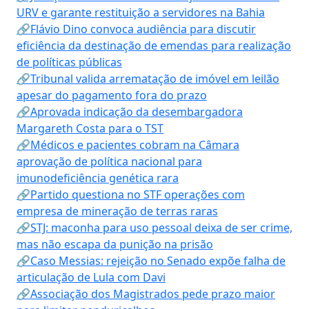
URV e garante restituição a servidores na Bahia
🔗Flávio Dino convoca audiência para discutir
eficiência da destinação de emendas para realização
de políticas públicas
🔗Tribunal valida arrematação de imóvel em leilão
apesar do pagamento fora do prazo
🔗Aprovada indicação da desembargadora
Margareth Costa para o TST
🔗Médicos e pacientes cobram na Câmara
aprovação de política nacional para
imunodeficiência genética rara
🔗Partido questiona no STF operações com
empresa de mineração de terras raras
🔗STJ: maconha para uso pessoal deixa de ser crime,
mas não escapa da punição na prisão
🔗Caso Messias: rejeição no Senado expõe falha de
articulação de Lula com Davi
🔗Associação dos Magistrados pede prazo maior