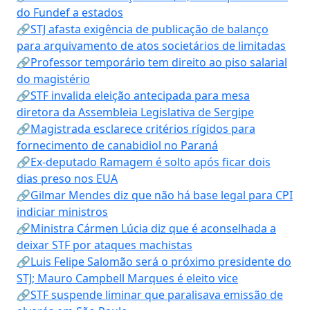
do Fundef a estados
🔗STJ afasta exigência de publicação de balanço
para arquivamento de atos societários de limitadas
🔗Professor temporário tem direito ao piso salarial
do magistério
🔗STF invalida eleição antecipada para mesa
diretora da Assembleia Legislativa de Sergipe
🔗Magistrada esclarece critérios rígidos para
fornecimento de canabidiol no Paraná
🔗Ex-deputado Ramagem é solto após ficar dois
dias preso nos EUA
🔗Gilmar Mendes diz que não há base legal para CPI
indiciar ministros
🔗Ministra Cármen Lúcia diz que é aconselhada a
deixar STF por ataques machistas
🔗Luis Felipe Salomão será o próximo presidente do
STJ; Mauro Campbell Marques é eleito vice
🔗STF suspende liminar que paralisava emissão de