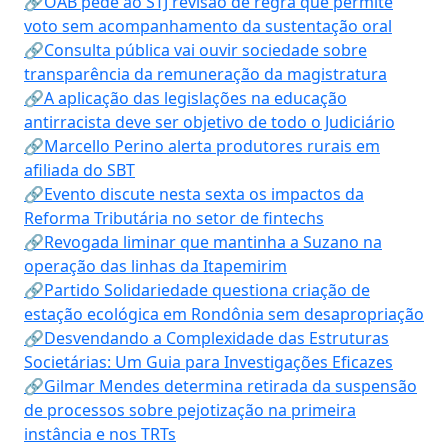
🔗OAB pede ao STJ revisão de regra que permite
voto sem acompanhamento da sustentação oral
🔗Consulta pública vai ouvir sociedade sobre
transparência da remuneração da magistratura
🔗A aplicação das legislações na educação
antirracista deve ser objetivo de todo o Judiciário
🔗Marcello Perino alerta produtores rurais em
afiliada do SBT
🔗Evento discute nesta sexta os impactos da
Reforma Tributária no setor de fintechs
🔗Revogada liminar que mantinha a Suzano na
operação das linhas da Itapemirim
🔗Partido Solidariedade questiona criação de
estação ecológica em Rondônia sem desapropriação
🔗Desvendando a Complexidade das Estruturas
Societárias: Um Guia para Investigações Eficazes
🔗Gilmar Mendes determina retirada da suspensão
de processos sobre pejotização na primeira
instância e nos TRTs