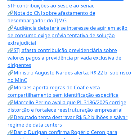
STF contribuições ao Sesc e ao Senac
🔗Nota do CNJ sobre afastamento de
desembargador do TJMG
🔗Audiência debaterá se interesse de agir em ação
de consumo exige prévia tentativa de solução
extrajudicial
🔗STJ afasta contribuição previdenciária sobre
valores pagos a previdência privada exclusiva de
dirigentes
🔗Ministro Augusto Nardes alerta: R$ 22 bi sob risco
no MinC
🔗Moraes aperta regras do Coaf e veta
compartilhamento sem identificação específica
🔗Marcello Perino avalia que PL 3186/2025 corrige
distorção e fortalece reestruturação empresarial
🔗Deputado tenta destravar R$ 5,2 bilhões e salvar
regime de data centers
🔗Dario Durigan confirma Rogério Ceron para