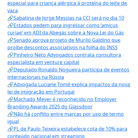
especial para criança alérgica à proteína do leite de
vaca
🔗Sabatina de Jorge Messias na CCJ será no dia 10
🔗Estados pedem para ingressar como ‘amicus
curiae’ em ADI da Abegás sobre a Nova Lei do Gás
🔗Senado aprova projeto de Murilo Galdino que
proíbe descontos associativos na folha do INSS
🔗Pinheiro Neto Advogados contrata consultora
especialista em venture capital
🔗Deputado Ronaldo Nogueira participa de eventos
internacionais na Rússia
🔗Advogada Luciane Tomé explica impactos da nova
lei de imigração em Portugal
🔗Machado Meyer é reconhecido no Employer
Branding Awards 2025 do Glassdoor
🔗Não há conflito entre marcas por uso de termo
igual
🔗PL de Paulo Teixeira estabelece cota de 10% para
conteúdo nacional em streaming