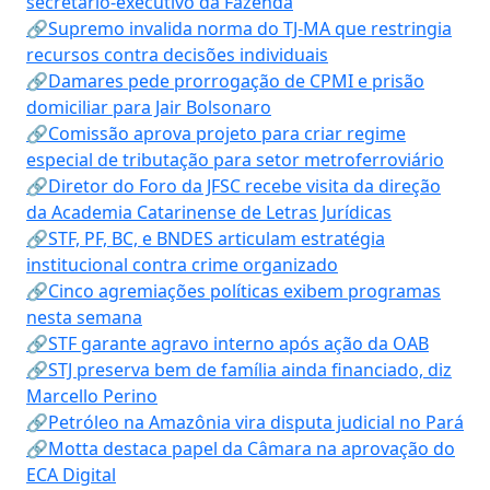
secretário-executivo da Fazenda
🔗Supremo invalida norma do TJ-MA que restringia
recursos contra decisões individuais
🔗Damares pede prorrogação de CPMI e prisão
domiciliar para Jair Bolsonaro
🔗Comissão aprova projeto para criar regime
especial de tributação para setor metroferroviário
🔗Diretor do Foro da JFSC recebe visita da direção
da Academia Catarinense de Letras Jurídicas
🔗STF, PF, BC, e BNDES articulam estratégia
institucional contra crime organizado
🔗Cinco agremiações políticas exibem programas
nesta semana
🔗STF garante agravo interno após ação da OAB
🔗STJ preserva bem de família ainda financiado, diz
Marcello Perino
🔗Petróleo na Amazônia vira disputa judicial no Pará
🔗Motta destaca papel da Câmara na aprovação do
ECA Digital