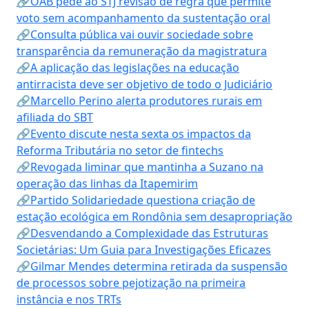
🔗OAB pede ao STJ revisão de regra que permite
voto sem acompanhamento da sustentação oral
🔗Consulta pública vai ouvir sociedade sobre
transparência da remuneração da magistratura
🔗A aplicação das legislações na educação
antirracista deve ser objetivo de todo o Judiciário
🔗Marcello Perino alerta produtores rurais em
afiliada do SBT
🔗Evento discute nesta sexta os impactos da
Reforma Tributária no setor de fintechs
🔗Revogada liminar que mantinha a Suzano na
operação das linhas da Itapemirim
🔗Partido Solidariedade questiona criação de
estação ecológica em Rondônia sem desapropriação
🔗Desvendando a Complexidade das Estruturas
Societárias: Um Guia para Investigações Eficazes
🔗Gilmar Mendes determina retirada da suspensão
de processos sobre pejotização na primeira
instância e nos TRTs