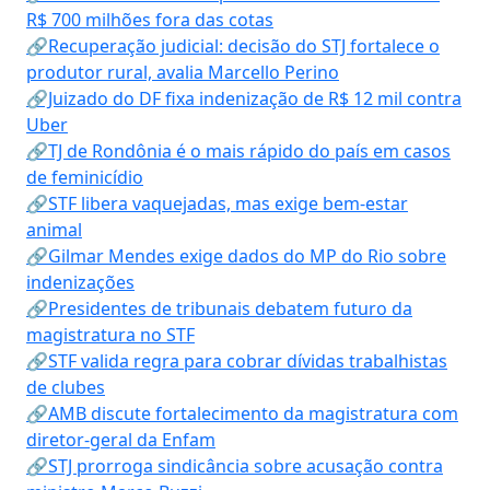
R$ 700 milhões fora das cotas
🔗Recuperação judicial: decisão do STJ fortalece o
produtor rural, avalia Marcello Perino
🔗Juizado do DF fixa indenização de R$ 12 mil contra
Uber
🔗TJ de Rondônia é o mais rápido do país em casos
de feminicídio
🔗STF libera vaquejadas, mas exige bem-estar
animal
🔗Gilmar Mendes exige dados do MP do Rio sobre
indenizações
🔗Presidentes de tribunais debatem futuro da
magistratura no STF
🔗STF valida regra para cobrar dívidas trabalhistas
de clubes
🔗AMB discute fortalecimento da magistratura com
diretor-geral da Enfam
🔗STJ prorroga sindicância sobre acusação contra