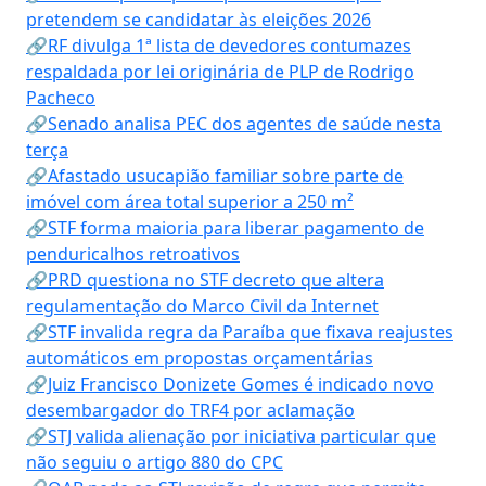
pretendem se candidatar às eleições 2026
🔗RF divulga 1ª lista de devedores contumazes
respaldada por lei originária de PLP de Rodrigo
Pacheco
🔗Senado analisa PEC dos agentes de saúde nesta
terça
🔗Afastado usucapião familiar sobre parte de
imóvel com área total superior a 250 m²
🔗STF forma maioria para liberar pagamento de
penduricalhos retroativos
🔗PRD questiona no STF decreto que altera
regulamentação do Marco Civil da Internet
🔗STF invalida regra da Paraíba que fixava reajustes
automáticos em propostas orçamentárias
🔗Juiz Francisco Donizete Gomes é indicado novo
desembargador do TRF4 por aclamação
🔗STJ valida alienação por iniciativa particular que
não seguiu o artigo 880 do CPC