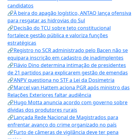
candidatos
🔗À beira do apagão logístico, ANTAQ lança ofensiva
para resgatar as hidrovias do Sul
🔗Decisão do TCU sobre teto constitucional
fortalece gestão pública e valoriza funções
estratégicas
🔗Registro no SCR administrado pelo Bacen não se
equipara inscrição em cadastro de inadimplentes
🔗Flávio Dino determina intimação de presidentes
de 21 partidos para explicarem gestão de emendas
🔗ANPV questiona no STF a Lei da Dosimetria
🔗Marcel van Hattem aciona PGR após ministro das
Relações Exteriores faltar audiência
🔗Hugo Motta anuncia acordo com governo sobre
dívidas dos produtores rurais
🔗Lançada Rede Nacional de Magistrados para
enfrentar avanço do crime organizado no país
🔗Furto de câmeras de vigilância deve ter pena