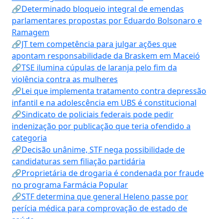
🔗Determinado bloqueio integral de emendas
parlamentares propostas por Eduardo Bolsonaro e
Ramagem
🔗JT tem competência para julgar ações que
apontam responsabilidade da Braskem em Maceió
🔗TSE ilumina cúpulas de laranja pelo fim da
violência contra as mulheres
🔗Lei que implementa tratamento contra depressão
infantil e na adolescência em UBS é constitucional
🔗Sindicato de policiais federais pode pedir
indenização por publicação que teria ofendido a
categoria
🔗Decisão unânime, STF nega possibilidade de
candidaturas sem filiação partidária
🔗Proprietária de drogaria é condenada por fraude
no programa Farmácia Popular
🔗STF determina que general Heleno passe por
perícia médica para comprovação de estado de