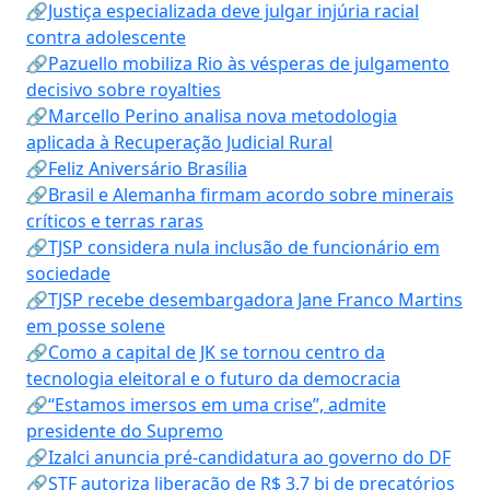
🔗Justiça especializada deve julgar injúria racial
contra adolescente
🔗Pazuello mobiliza Rio às vésperas de julgamento
decisivo sobre royalties
🔗Marcello Perino analisa nova metodologia
aplicada à Recuperação Judicial Rural
🔗Feliz Aniversário Brasília
🔗Brasil e Alemanha firmam acordo sobre minerais
críticos e terras raras
🔗TJSP considera nula inclusão de funcionário em
sociedade
🔗TJSP recebe desembargadora Jane Franco Martins
em posse solene
🔗Como a capital de JK se tornou centro da
tecnologia eleitoral e o futuro da democracia
🔗“Estamos imersos em uma crise”, admite
presidente do Supremo
🔗Izalci anuncia pré-candidatura ao governo do DF
🔗STF autoriza liberação de R$ 3,7 bi de precatórios