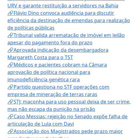
URV e garante restituição a servidores na Bahia
🔗Flávio Dino convoca audiência para discutir
eficiência da destinação de emendas para realização
de políticas públicas
🔗Tribunal valida arrematação de imóvel em leilão
apesar do pagamento fora do prazo
🔗Aprovada indicação da desembargadora
Margareth Costa para o TST
🔗Médicos e pacientes cobram na Câmara
aprovação de política nacional para
imunodeficiência genética rara
🔗Partido questiona no STF operações com
empresa de mineração de terras raras
🔗STJ: maconha para uso pessoal deixa de ser crime,
mas não escapa da punição na prisão
🔗Caso Messias: rejeição no Senado expõe falha de
articulação de Lula com Davi
🔗Associação dos Magistrados pede prazo maior