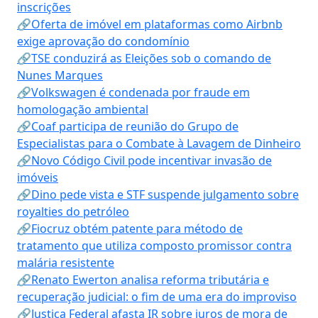
inscrições
🔗Oferta de imóvel em plataformas como Airbnb
exige aprovação do condomínio
🔗TSE conduzirá as Eleições sob o comando de
Nunes Marques
🔗Volkswagen é condenada por fraude em
homologação ambiental
🔗Coaf participa de reunião do Grupo de
Especialistas para o Combate à Lavagem de Dinheiro
🔗Novo Código Civil pode incentivar invasão de
imóveis
🔗Dino pede vista e STF suspende julgamento sobre
royalties do petróleo
🔗Fiocruz obtém patente para método de
tratamento que utiliza composto promissor contra
malária resistente
🔗Renato Ewerton analisa reforma tributária e
recuperação judicial: o fim de uma era do improviso
🔗Justiça Federal afasta IR sobre juros de mora de