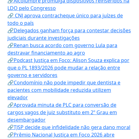
🔗Alcolumbre promulga dispositivos reinseridos na
LDO pelo Congresso
🔗 CNJ aprova contracheque único para juízes de
todo o país
🔗Delegados ganham força para contestar decisões
judiciais durante investigações
🔗Renan busca acordo com governo Lula para
destravar financiamento ao agro
🔗Podcast Justiça em Foco: Alison Souza explica por
que o PL 1893/2026 pode mudar a relação entre
governo e servidores
🔗Condomínio não pode impedir que dentista e
pacientes com mobilidade reduzida utilizem
elevador
🔗Aprovada minuta de PLC para conversão de
cargos vagos de juiz substituto em 2º Grau em
desembargador
🔗TJSP decide que infidelidade não gera dano moral
🔗Prêmio Nacional Justiça em Foco 2026 abre