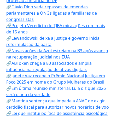
proteção à infância no DF
🔗Flávio Dino veda repasses de emendas
parlamentares a ONGs ligadas a familiares de
congressistas
🔗Projeto Veredicto do TJBA mira ações com mais
de 15 anos
🔗Lewandowski deixa a Justiça e governo inicia
reformulação da pasta
🔗Novas ações da Azul estreiam na B3 após avanço
na recuperação judicial nos EUA
🔗ABToken chega a 80 associados e amplia
influência na regulação de ativos digitais
🔗Janete Vaz recebe o Prêmio Nacional Justiça em
Foco 2025 em nome do Grupo Mulheres do Brasil
🔗Em última reunião ministerial, Lula diz que 2026
será o ano da verdade
🔗Mantida sentença que impede a ANAC de exigir
certidão fiscal para autorizar novos horários de voo
🔗Lei que institui política de assistência psicológica