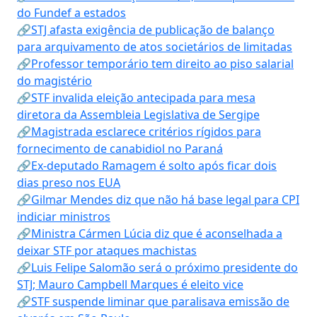
do Fundef a estados
🔗STJ afasta exigência de publicação de balanço
para arquivamento de atos societários de limitadas
🔗Professor temporário tem direito ao piso salarial
do magistério
🔗STF invalida eleição antecipada para mesa
diretora da Assembleia Legislativa de Sergipe
🔗Magistrada esclarece critérios rígidos para
fornecimento de canabidiol no Paraná
🔗Ex-deputado Ramagem é solto após ficar dois
dias preso nos EUA
🔗Gilmar Mendes diz que não há base legal para CPI
indiciar ministros
🔗Ministra Cármen Lúcia diz que é aconselhada a
deixar STF por ataques machistas
🔗Luis Felipe Salomão será o próximo presidente do
STJ; Mauro Campbell Marques é eleito vice
🔗STF suspende liminar que paralisava emissão de