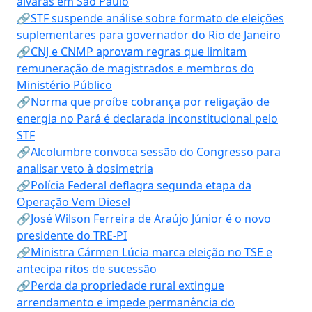
alvarás em São Paulo
🔗STF suspende análise sobre formato de eleições
suplementares para governador do Rio de Janeiro
🔗CNJ e CNMP aprovam regras que limitam
remuneração de magistrados e membros do
Ministério Público
🔗Norma que proíbe cobrança por religação de
energia no Pará é declarada inconstitucional pelo
STF
🔗Alcolumbre convoca sessão do Congresso para
analisar veto à dosimetria
🔗Polícia Federal deflagra segunda etapa da
Operação Vem Diesel
🔗José Wilson Ferreira de Araújo Júnior é o novo
presidente do TRE-PI
🔗Ministra Cármen Lúcia marca eleição no TSE e
antecipa ritos de sucessão
🔗Perda da propriedade rural extingue
arrendamento e impede permanência do