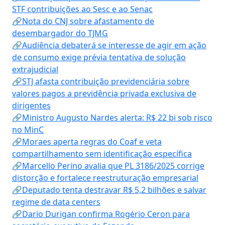
STF contribuições ao Sesc e ao Senac
🔗Nota do CNJ sobre afastamento de
desembargador do TJMG
🔗Audiência debaterá se interesse de agir em ação
de consumo exige prévia tentativa de solução
extrajudicial
🔗STJ afasta contribuição previdenciária sobre
valores pagos a previdência privada exclusiva de
dirigentes
🔗Ministro Augusto Nardes alerta: R$ 22 bi sob risco
no MinC
🔗Moraes aperta regras do Coaf e veta
compartilhamento sem identificação específica
🔗Marcello Perino avalia que PL 3186/2025 corrige
distorção e fortalece reestruturação empresarial
🔗Deputado tenta destravar R$ 5,2 bilhões e salvar
regime de data centers
🔗Dario Durigan confirma Rogério Ceron para