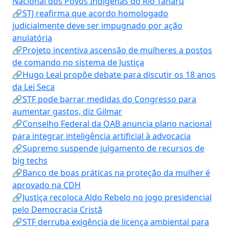
Nacional dos Povos Indígenas do Rio Tanaru
🔗STJ reafirma que acordo homologado
judicialmente deve ser impugnado por ação
anulatória
🔗Projeto incentiva ascensão de mulheres a postos
de comando no sistema de Justiça
🔗Hugo Leal propõe debate para discutir os 18 anos
da Lei Seca
🔗STF pode barrar medidas do Congresso para
aumentar gastos, diz Gilmar
🔗Conselho Federal da OAB anuncia plano nacional
para integrar inteligência artificial à advocacia
🔗Supremo suspende julgamento de recursos de
big techs
🔗Banco de boas práticas na proteção da mulher é
aprovado na CDH
🔗Justiça recoloca Aldo Rebelo no jogo presidencial
pelo Democracia Cristã
🔗STF derruba exigência de licença ambiental para