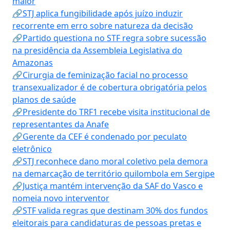
maior
🔗STJ aplica fungibilidade após juízo induzir
recorrente em erro sobre natureza da decisão
🔗Partido questiona no STF regra sobre sucessão
na presidência da Assembleia Legislativa do
Amazonas
🔗Cirurgia de feminização facial no processo
transexualizador é de cobertura obrigatória pelos
planos de saúde
🔗Presidente do TRF1 recebe visita institucional de
representantes da Anafe
🔗Gerente da CEF é condenado por peculato
eletrônico
🔗STJ reconhece dano moral coletivo pela demora
na demarcação de território quilombola em Sergipe
🔗Justiça mantém intervenção da SAF do Vasco e
nomeia novo interventor
🔗STF valida regras que destinam 30% dos fundos
eleitorais para candidaturas de pessoas pretas e