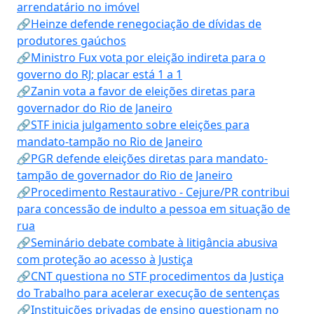
arrendatário no imóvel
🔗Heinze defende renegociação de dívidas de
produtores gaúchos
🔗Ministro Fux vota por eleição indireta para o
governo do RJ; placar está 1 a 1
🔗Zanin vota a favor de eleições diretas para
governador do Rio de Janeiro
🔗STF inicia julgamento sobre eleições para
mandato-tampão no Rio de Janeiro
🔗PGR defende eleições diretas para mandato-
tampão de governador do Rio de Janeiro
🔗Procedimento Restaurativo - Cejure/PR contribui
para concessão de indulto a pessoa em situação de
rua
🔗Seminário debate combate à litigância abusiva
com proteção ao acesso à Justiça
🔗CNT questiona no STF procedimentos da Justiça
do Trabalho para acelerar execução de sentenças
🔗Instituições privadas de ensino questionam no