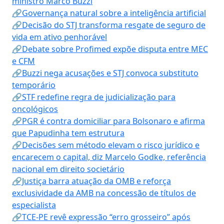
ministro Marco Buzzi
🔗Governança natural sobre a inteligência artificial
🔗Decisão do STJ transforma resgate de seguro de
vida em ativo penhorável
🔗Debate sobre Profimed expõe disputa entre MEC
e CFM
🔗Buzzi nega acusações e STJ convoca substituto
temporário
🔗STF redefine regra de judicialização para
oncológicos
🔗PGR é contra domiciliar para Bolsonaro e afirma
que Papudinha tem estrutura
🔗Decisões sem método elevam o risco jurídico e
encarecem o capital, diz Marcelo Godke, referência
nacional em direito societário
🔗Justiça barra atuação da OMB e reforça
exclusividade da AMB na concessão de títulos de
especialista
🔗TCE-PE revê expressão “erro grosseiro” após