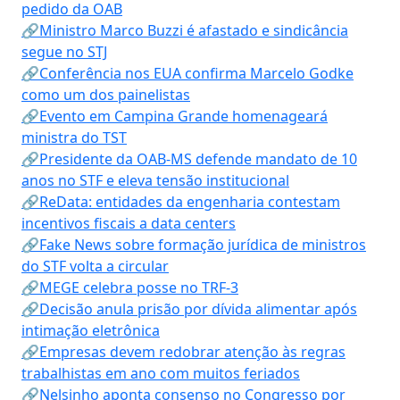
pedido da OAB
🔗Ministro Marco Buzzi é afastado e sindicância
segue no STJ
🔗Conferência nos EUA confirma Marcelo Godke
como um dos painelistas
🔗Evento em Campina Grande homenageará
ministra do TST
🔗Presidente da OAB-MS defende mandato de 10
anos no STF e eleva tensão institucional
🔗ReData: entidades da engenharia contestam
incentivos fiscais a data centers
🔗Fake News sobre formação jurídica de ministros
do STF volta a circular
🔗MEGE celebra posse no TRF-3
🔗Decisão anula prisão por dívida alimentar após
intimação eletrônica
🔗Empresas devem redobrar atenção às regras
trabalhistas em ano com muitos feriados
🔗Nelsinho aponta consenso no Congresso por