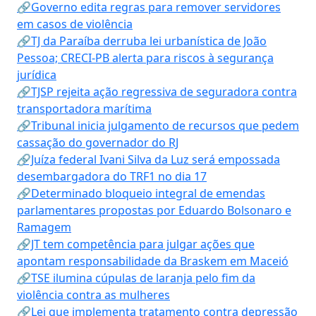
🔗Governo edita regras para remover servidores
em casos de violência
🔗TJ da Paraíba derruba lei urbanística de João
Pessoa; CRECI-PB alerta para riscos à segurança
jurídica
🔗TJSP rejeita ação regressiva de seguradora contra
transportadora marítima
🔗Tribunal inicia julgamento de recursos que pedem
cassação do governador do RJ
🔗Juíza federal Ivani Silva da Luz será empossada
desembargadora do TRF1 no dia 17
🔗Determinado bloqueio integral de emendas
parlamentares propostas por Eduardo Bolsonaro e
Ramagem
🔗JT tem competência para julgar ações que
apontam responsabilidade da Braskem em Maceió
🔗TSE ilumina cúpulas de laranja pelo fim da
violência contra as mulheres
🔗Lei que implementa tratamento contra depressão