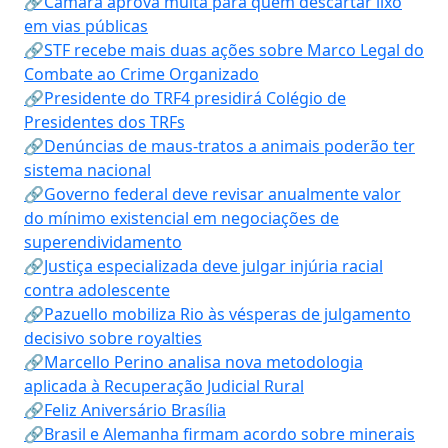
🔗Câmara aprova multa para quem descartar lixo
em vias públicas
🔗STF recebe mais duas ações sobre Marco Legal do
Combate ao Crime Organizado
🔗Presidente do TRF4 presidirá Colégio de
Presidentes dos TRFs
🔗Denúncias de maus-tratos a animais poderão ter
sistema nacional
🔗Governo federal deve revisar anualmente valor
do mínimo existencial em negociações de
superendividamento
🔗Justiça especializada deve julgar injúria racial
contra adolescente
🔗Pazuello mobiliza Rio às vésperas de julgamento
decisivo sobre royalties
🔗Marcello Perino analisa nova metodologia
aplicada à Recuperação Judicial Rural
🔗Feliz Aniversário Brasília
🔗Brasil e Alemanha firmam acordo sobre minerais