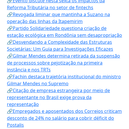
🔗Evento discute nesta sexta os impactos da
Reforma Tributária no setor de fintechs
🔗Revogada liminar que mantinha a Suzano na
operação das linhas da Itapemirim
🔗Partido Solidariedade questiona criação de
estação ecológica em Rondônia sem desapropriação
🔗Desvendando a Complexidade das Estruturas
Societárias: Um Guia para Investigações Eficazes
🔗Gilmar Mendes determina retirada da suspensão
de processos sobre pejotização na primeira
instância e nos TRTs
🔗Fachin destaca trajetória institucional do ministro
Gilmar Mendes no Supremo
🔗Citação de empresa estrangeira por meio de
representante no Brasil exige prova da
representação
🔗Empregados e aposentados dos Correios criticam
desconto de 24% no salário para cobrir déficit do
Postalis