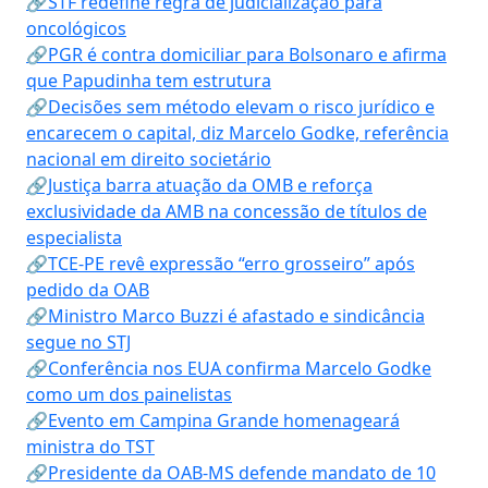
🔗STF redefine regra de judicialização para
oncológicos
🔗PGR é contra domiciliar para Bolsonaro e afirma
que Papudinha tem estrutura
🔗Decisões sem método elevam o risco jurídico e
encarecem o capital, diz Marcelo Godke, referência
nacional em direito societário
🔗Justiça barra atuação da OMB e reforça
exclusividade da AMB na concessão de títulos de
especialista
🔗TCE-PE revê expressão “erro grosseiro” após
pedido da OAB
🔗Ministro Marco Buzzi é afastado e sindicância
segue no STJ
🔗Conferência nos EUA confirma Marcelo Godke
como um dos painelistas
🔗Evento em Campina Grande homenageará
ministra do TST
🔗Presidente da OAB-MS defende mandato de 10