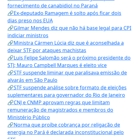
fornecimento de canabidiol no Paraná
🔗Ex-deputado Ramagem é solto após ficar dois
dias preso nos EUA
🔗Gilmar Mendes diz que não há base legal para CPI
indiciar ministros
🔗Ministra Cármen Lúcia diz que é aconselhada a
deixar STF por ataques machistas
🔗Luis Felipe Salomão será o próximo presidente do
STJ; Mauro Campbell Marques é eleito vice
🔗STF suspende liminar que paralisava emissão de
alvarás em São Paulo
🔗STF suspende análise sobre formato de eleições
suplementares para governador do Rio de Janeiro
🔗CNJ e CNMP aprovam regras que limitam
remuneração de magistrados e membros do
Ministério Público
🔗Norma que proíbe cobrança por religação de
energia no Pará é declarada inconstitucional pelo