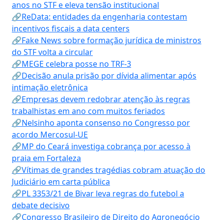
anos no STF e eleva tensão institucional
🔗ReData: entidades da engenharia contestam
incentivos fiscais a data centers
🔗Fake News sobre formação jurídica de ministros
do STF volta a circular
🔗MEGE celebra posse no TRF-3
🔗Decisão anula prisão por dívida alimentar após
intimação eletrônica
🔗Empresas devem redobrar atenção às regras
trabalhistas em ano com muitos feriados
🔗Nelsinho aponta consenso no Congresso por
acordo Mercosul-UE
🔗MP do Ceará investiga cobrança por acesso à
praia em Fortaleza
🔗Vítimas de grandes tragédias cobram atuação do
Judiciário em carta pública
🔗PL 3353/21 de Bivar leva regras do futebol a
debate decisivo
🔗Congresso Brasileiro de Direito do Agronegócio