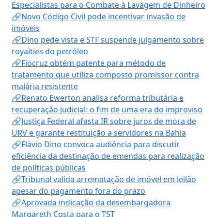
Especialistas para o Combate à Lavagem de Dinheiro
🔗Novo Código Civil pode incentivar invasão de
imóveis
🔗Dino pede vista e STF suspende julgamento sobre
royalties do petróleo
🔗Fiocruz obtém patente para método de
tratamento que utiliza composto promissor contra
malária resistente
🔗Renato Ewerton analisa reforma tributária e
recuperação judicial: o fim de uma era do improviso
🔗Justiça Federal afasta IR sobre juros de mora de
URV e garante restituição a servidores na Bahia
🔗Flávio Dino convoca audiência para discutir
eficiência da destinação de emendas para realização
de políticas públicas
🔗Tribunal valida arrematação de imóvel em leilão
apesar do pagamento fora do prazo
🔗Aprovada indicação da desembargadora
Margareth Costa para o TST