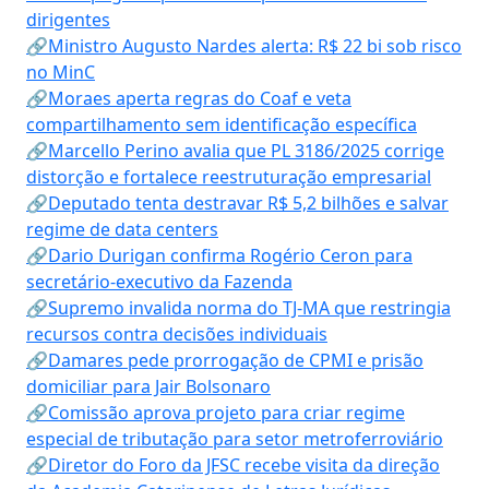
dirigentes
🔗Ministro Augusto Nardes alerta: R$ 22 bi sob risco
no MinC
🔗Moraes aperta regras do Coaf e veta
compartilhamento sem identificação específica
🔗Marcello Perino avalia que PL 3186/2025 corrige
distorção e fortalece reestruturação empresarial
🔗Deputado tenta destravar R$ 5,2 bilhões e salvar
regime de data centers
🔗Dario Durigan confirma Rogério Ceron para
secretário-executivo da Fazenda
🔗Supremo invalida norma do TJ-MA que restringia
recursos contra decisões individuais
🔗Damares pede prorrogação de CPMI e prisão
domiciliar para Jair Bolsonaro
🔗Comissão aprova projeto para criar regime
especial de tributação para setor metroferroviário
🔗Diretor do Foro da JFSC recebe visita da direção