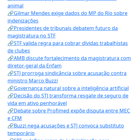
animal
🔗Gilmar Mendes exige dados do MP do Rio sobre
indenizações
🔗Presidentes de tribunais debatem futuro da
magistratura no STF
🔗STF valida regra para cobrar dívidas trabalhistas
de clubes
🔗AMB discute fortalecimento da magistratura com
diretor-geral da Enfam
🔗STJ prorroga sindicância sobre acusação contra
ministro Marco Buzzi
🔗Governança natural sobre a inteligência artificial
🔗Decisão do STJ transforma resgate de seguro de
vida em ativo penhorável
🔗Debate sobre Profimed expõe disputa entre MEC
e CFM
🔗Buzzi nega acusações e STJ convoca substituto
temporário