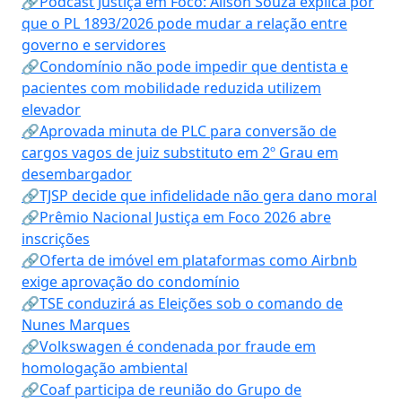
🔗Podcast Justiça em Foco: Alison Souza explica por
que o PL 1893/2026 pode mudar a relação entre
governo e servidores
🔗Condomínio não pode impedir que dentista e
pacientes com mobilidade reduzida utilizem
elevador
🔗Aprovada minuta de PLC para conversão de
cargos vagos de juiz substituto em 2º Grau em
desembargador
🔗TJSP decide que infidelidade não gera dano moral
🔗Prêmio Nacional Justiça em Foco 2026 abre
inscrições
🔗Oferta de imóvel em plataformas como Airbnb
exige aprovação do condomínio
🔗TSE conduzirá as Eleições sob o comando de
Nunes Marques
🔗Volkswagen é condenada por fraude em
homologação ambiental
🔗Coaf participa de reunião do Grupo de