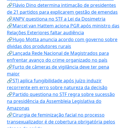
🔗Flávio Dino determina intimação de presidentes
de 21 partidos para explicarem gestão de emendas
🔗ANPV questiona no STF a Lei da Dosimetria
🔗Marcel van Hattem aciona PGR após ministro das
Relações Exteriores faltar audiência
🔗Hugo Motta anuncia acordo com governo sobre
dívidas dos produtores rurais
🔗Lançada Rede Nacional de Magistrados para
enfrentar avanço do crime organizado no país
🔗Furto de câmeras de vigilância deve ter pena
maior
🔗STJ aplica fungibilidade após juízo induzir
recorrente em erro sobre natureza da decisão
🔗Partido questiona no STF regra sobre sucessão
na presidência da Assembleia Legislativa do
Amazonas
🔗Cirurgia de feminização facial no processo
transexualizador é de cobertura obrigatória pelos