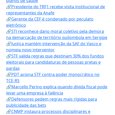
planos de saúde
🔗Presidente do TRF1 recebe visita institucional de
representantes da Anafe
🔗Gerente da CEF é condenado por peculato
eletrônico
🔗STJ reconhece dano moral coletivo pela demora
na demarcação de território quilombola em Sergipe
🔗Justiça mantém intervenção da SAF do Vasco e
nomeia novo interventor
🔗STF valida regras que destinam 30% dos fundos
eleitorais para candidaturas de pessoas pretas e
pardas
🔗PDT aciona STF contra poder monocrático no
TCE-RS
🔗Marcello Perino explica quando dívida fiscal pode
levar uma empresa à falência
🔗Defensores pedem regras mais rígidas para
publicidade das bets
🔗CNMP instaura processos disciplinares e