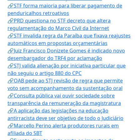
🔗STF forma maioria para liberar pagamento de
penduricalhos retroativos
🔗PRD questiona no STF decreto que altera
regulamentação do Marco Civil da Internet
🔗STF invalida regra da Paraíba que fixava reajustes
automáticos em propostas orçamentárias
🔗Juiz Francisco Donizete Gomes é indicado novo
desembargador do TRF4 por aclamação
🔗STJ valida alienação por iniciativa particular que
não seguiu o artigo 880 do CPC
🔗OAB pede ao STJ revisão de regra que permite
voto sem acompanhamento da sustentação oral
🔗Consulta pública vai ouvir sociedade sobre
transparência da remuneração da magistratura
🔗A aplicação das legislações na educação
antirracista deve ser objetivo de todo o Judiciário
🔗Marcello Perino alerta produtores rurais em
afiliada do SBT