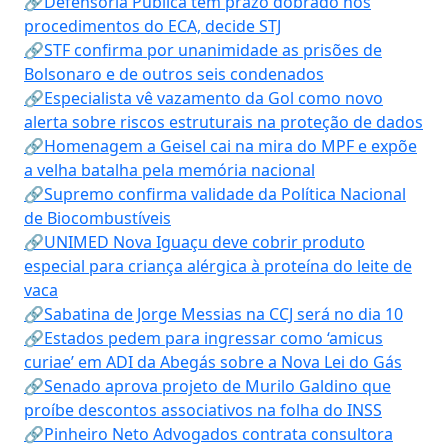
🔗Defensoria Pública tem prazo dobrado nos
procedimentos do ECA, decide STJ
🔗STF confirma por unanimidade as prisões de
Bolsonaro e de outros seis condenados
🔗Especialista vê vazamento da Gol como novo
alerta sobre riscos estruturais na proteção de dados
🔗Homenagem a Geisel cai na mira do MPF e expõe
a velha batalha pela memória nacional
🔗Supremo confirma validade da Política Nacional
de Biocombustíveis
🔗UNIMED Nova Iguaçu deve cobrir produto
especial para criança alérgica à proteína do leite de
vaca
🔗Sabatina de Jorge Messias na CCJ será no dia 10
🔗Estados pedem para ingressar como ‘amicus
curiae’ em ADI da Abegás sobre a Nova Lei do Gás
🔗Senado aprova projeto de Murilo Galdino que
proíbe descontos associativos na folha do INSS
🔗Pinheiro Neto Advogados contrata consultora