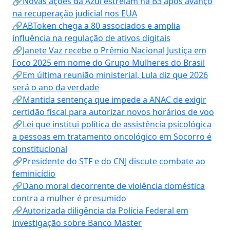
🔗Novas ações da Azul estreiam na B3 após avanço
na recuperação judicial nos EUA
🔗ABToken chega a 80 associados e amplia
influência na regulação de ativos digitais
🔗Janete Vaz recebe o Prêmio Nacional Justiça em
Foco 2025 em nome do Grupo Mulheres do Brasil
🔗Em última reunião ministerial, Lula diz que 2026
será o ano da verdade
🔗Mantida sentença que impede a ANAC de exigir
certidão fiscal para autorizar novos horários de voo
🔗Lei que institui política de assistência psicológica
a pessoas em tratamento oncológico em Socorro é
constitucional
🔗Presidente do STF e do CNJ discute combate ao
feminicídio
🔗Dano moral decorrente de violência doméstica
contra a mulher é presumido
🔗Autorizada diligência da Polícia Federal em
investigação sobre Banco Master