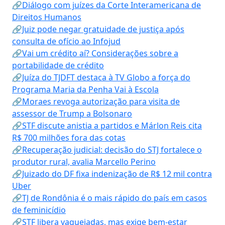
🔗Diálogo com juízes da Corte Interamericana de
Direitos Humanos
🔗Juiz pode negar gratuidade de justiça após
consulta de ofício ao Infojud
🔗Vai um crédito aí? Considerações sobre a
portabilidade de crédito
🔗Juíza do TJDFT destaca à TV Globo a força do
Programa Maria da Penha Vai à Escola
🔗Moraes revoga autorização para visita de
assessor de Trump a Bolsonaro
🔗STF discute anistia a partidos e Márlon Reis cita
R$ 700 milhões fora das cotas
🔗Recuperação judicial: decisão do STJ fortalece o
produtor rural, avalia Marcello Perino
🔗Juizado do DF fixa indenização de R$ 12 mil contra
Uber
🔗TJ de Rondônia é o mais rápido do país em casos
de feminicídio
🔗STF libera vaquejadas, mas exige bem-estar