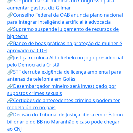
🔗STF pode barrar medidas do Congresso para
aumentar gastos, diz Gilmar
🔗Conselho Federal da OAB anuncia plano nacional
para integrar inteligência artificial à advocacia
🔗Supremo suspende julgamento de recursos de
big techs
🔗Banco de boas práticas na proteção da mulher é
aprovado na CDH
🔗Justiça recoloca Aldo Rebelo no jogo presidencial
pelo Democracia Cristã
🔗STF derruba exigência de licença ambiental para
antenas de telefonia em Goiás
🔗Desembargador mineiro será investigado por
supostos crimes sexuais
🔗Certidões de antecedentes criminais podem ter
modelo único no país
🔗Decisão do Tribunal de Justiça libera empréstimo
bilionário do BB no Maranhão e caso pode chegar
ao CNJ