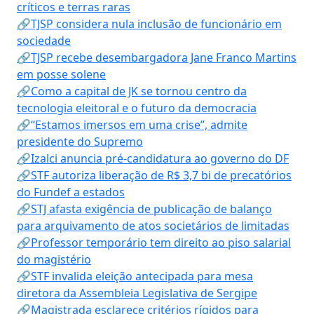
críticos e terras raras
🔗TJSP considera nula inclusão de funcionário em
sociedade
🔗TJSP recebe desembargadora Jane Franco Martins
em posse solene
🔗Como a capital de JK se tornou centro da
tecnologia eleitoral e o futuro da democracia
🔗“Estamos imersos em uma crise”, admite
presidente do Supremo
🔗Izalci anuncia pré-candidatura ao governo do DF
🔗STF autoriza liberação de R$ 3,7 bi de precatórios
do Fundef a estados
🔗STJ afasta exigência de publicação de balanço
para arquivamento de atos societários de limitadas
🔗Professor temporário tem direito ao piso salarial
do magistério
🔗STF invalida eleição antecipada para mesa
diretora da Assembleia Legislativa de Sergipe
🔗Magistrada esclarece critérios rígidos para