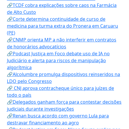
🔗TCDF cobra explicações sobre caos na Farmácia
de Alto Custo
🔗Corte determina continuidade de curso de
medicina para turma extra do Pronera em Caruaru
(PE)
🔗CNMP orienta MP a não interferir em contratos
de honorários advocatícios
🔗Podcast Justiça em Foco debate uso de IA no
Judiciário e alerta para riscos de manipulação
algorítmica
🔗Alcolumbre promulga dispositivos reinseridos na
LDO pelo Congresso
🔗 CNJ aprova contracheque único para juízes de
todo o país
🔗Delegados ganham força para contestar decisões
judiciais durante investigações
🔗Renan busca acordo com governo Lula para
destravar financiamento ao agro