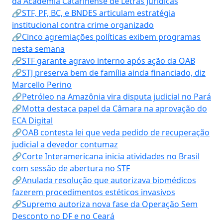
da Academia Catarinense de Letras Jurídicas
🔗STF, PF, BC, e BNDES articulam estratégia
institucional contra crime organizado
🔗Cinco agremiações políticas exibem programas
nesta semana
🔗STF garante agravo interno após ação da OAB
🔗STJ preserva bem de família ainda financiado, diz
Marcello Perino
🔗Petróleo na Amazônia vira disputa judicial no Pará
🔗Motta destaca papel da Câmara na aprovação do
ECA Digital
🔗OAB contesta lei que veda pedido de recuperação
judicial a devedor contumaz
🔗Corte Interamericana inicia atividades no Brasil
com sessão de abertura no STF
🔗Anulada resolução que autorizava biomédicos
fazerem procedimentos estéticos invasivos
🔗Supremo autoriza nova fase da Operação Sem
Desconto no DF e no Ceará