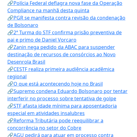
🔗Polícia Federal deflagra nova fase da Operação
Compliance na manhã desta quinta
🔗PGR se manifesta contra revisão da condenação
de Bolsonaro
🔗2ª Turma do STF confirma prisão preventiva de
pai e primo de Daniel Vorcaro
🔗Zanin nega pedido da ABAC para suspender
destinação de recursos de consórcios ao Novo
Desenrola Brasil
🔗CESTF realiza primeira audiência acadêmica
regional
🔗O que está acontecendo hoje no Brasil
🔗Supremo condena Eduardo Bolsonaro por tentar
interferir no processo sobre tentativa de golpe
🔗STF afasta idade mínima para aposentadoria
especial em atividades insalubres
🔗Reforma Tributária pode reequilibrar a
concorrência no setor do Cobre
🔗AGU pedirá para atuar em processo contra