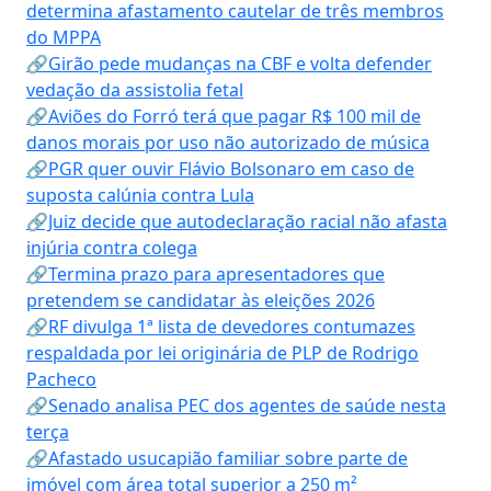
determina afastamento cautelar de três membros
do MPPA
🔗Girão pede mudanças na CBF e volta defender
vedação da assistolia fetal
🔗Aviões do Forró terá que pagar R$ 100 mil de
danos morais por uso não autorizado de música
🔗PGR quer ouvir Flávio Bolsonaro em caso de
suposta calúnia contra Lula
🔗Juiz decide que autodeclaração racial não afasta
injúria contra colega
🔗Termina prazo para apresentadores que
pretendem se candidatar às eleições 2026
🔗RF divulga 1ª lista de devedores contumazes
respaldada por lei originária de PLP de Rodrigo
Pacheco
🔗Senado analisa PEC dos agentes de saúde nesta
terça
🔗Afastado usucapião familiar sobre parte de
imóvel com área total superior a 250 m²