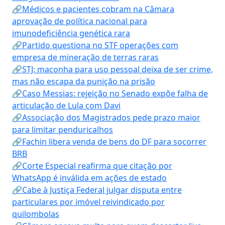
🔗Médicos e pacientes cobram na Câmara
aprovação de política nacional para
imunodeficiência genética rara
🔗Partido questiona no STF operações com
empresa de mineração de terras raras
🔗STJ: maconha para uso pessoal deixa de ser crime,
mas não escapa da punição na prisão
🔗Caso Messias: rejeição no Senado expõe falha de
articulação de Lula com Davi
🔗Associação dos Magistrados pede prazo maior
para limitar penduricalhos
🔗Fachin libera venda de bens do DF para socorrer
BRB
🔗Corte Especial reafirma que citação por
WhatsApp é inválida em ações de estado
🔗Cabe à Justiça Federal julgar disputa entre
particulares por imóvel reivindicado por
quilombolas