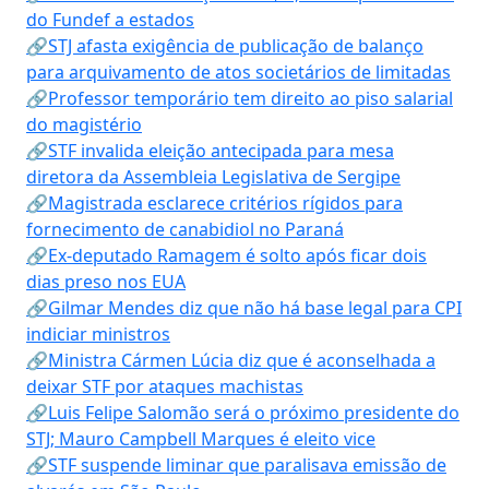
do Fundef a estados
🔗STJ afasta exigência de publicação de balanço
para arquivamento de atos societários de limitadas
🔗Professor temporário tem direito ao piso salarial
do magistério
🔗STF invalida eleição antecipada para mesa
diretora da Assembleia Legislativa de Sergipe
🔗Magistrada esclarece critérios rígidos para
fornecimento de canabidiol no Paraná
🔗Ex-deputado Ramagem é solto após ficar dois
dias preso nos EUA
🔗Gilmar Mendes diz que não há base legal para CPI
indiciar ministros
🔗Ministra Cármen Lúcia diz que é aconselhada a
deixar STF por ataques machistas
🔗Luis Felipe Salomão será o próximo presidente do
STJ; Mauro Campbell Marques é eleito vice
🔗STF suspende liminar que paralisava emissão de