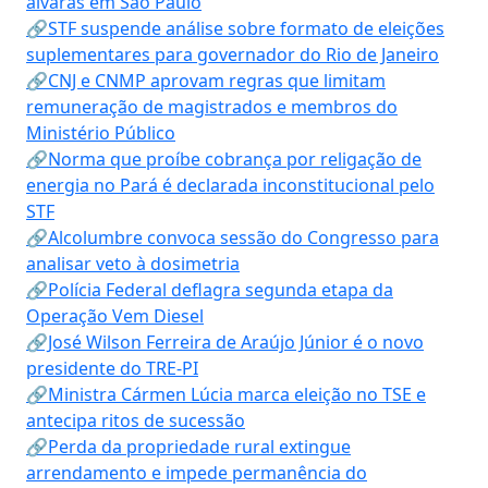
alvarás em São Paulo
🔗STF suspende análise sobre formato de eleições
suplementares para governador do Rio de Janeiro
🔗CNJ e CNMP aprovam regras que limitam
remuneração de magistrados e membros do
Ministério Público
🔗Norma que proíbe cobrança por religação de
energia no Pará é declarada inconstitucional pelo
STF
🔗Alcolumbre convoca sessão do Congresso para
analisar veto à dosimetria
🔗Polícia Federal deflagra segunda etapa da
Operação Vem Diesel
🔗José Wilson Ferreira de Araújo Júnior é o novo
presidente do TRE-PI
🔗Ministra Cármen Lúcia marca eleição no TSE e
antecipa ritos de sucessão
🔗Perda da propriedade rural extingue
arrendamento e impede permanência do