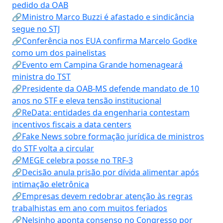
pedido da OAB
🔗Ministro Marco Buzzi é afastado e sindicância
segue no STJ
🔗Conferência nos EUA confirma Marcelo Godke
como um dos painelistas
🔗Evento em Campina Grande homenageará
ministra do TST
🔗Presidente da OAB-MS defende mandato de 10
anos no STF e eleva tensão institucional
🔗ReData: entidades da engenharia contestam
incentivos fiscais a data centers
🔗Fake News sobre formação jurídica de ministros
do STF volta a circular
🔗MEGE celebra posse no TRF-3
🔗Decisão anula prisão por dívida alimentar após
intimação eletrônica
🔗Empresas devem redobrar atenção às regras
trabalhistas em ano com muitos feriados
🔗Nelsinho aponta consenso no Congresso por