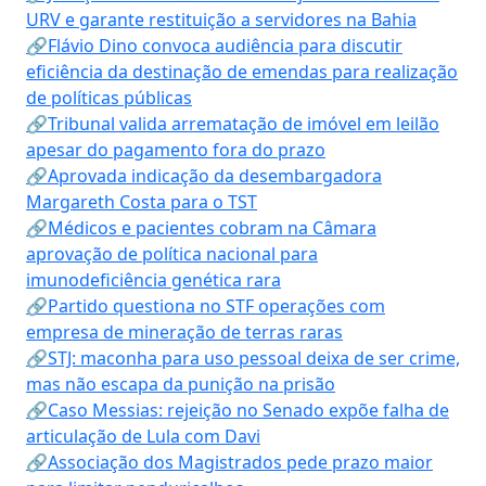
URV e garante restituição a servidores na Bahia
🔗Flávio Dino convoca audiência para discutir
eficiência da destinação de emendas para realização
de políticas públicas
🔗Tribunal valida arrematação de imóvel em leilão
apesar do pagamento fora do prazo
🔗Aprovada indicação da desembargadora
Margareth Costa para o TST
🔗Médicos e pacientes cobram na Câmara
aprovação de política nacional para
imunodeficiência genética rara
🔗Partido questiona no STF operações com
empresa de mineração de terras raras
🔗STJ: maconha para uso pessoal deixa de ser crime,
mas não escapa da punição na prisão
🔗Caso Messias: rejeição no Senado expõe falha de
articulação de Lula com Davi
🔗Associação dos Magistrados pede prazo maior