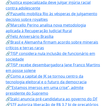
🔗Justiça especializada deve julgar injúria racial
contra adolescente
🔗Pazuello mobiliza Rio às vésperas de julgamento
decisivo sobre royalties
🔗Marcello Perino analisa nova metodologia
aplicada à Recuperação Judicial Rural
🔗Feliz Aniversário Brasília
🔗Brasil e Alemanha firmam acordo sobre minerais
críticos e terras raras
🔗TJSP considera nula inclusão de funcionário em
sociedade
🔗TJSP recebe desembargadora Jane Franco Martins
em posse solene
🔗Como a capital de JK se tornou centro da
tecnologia eleitoral e o futuro da democracia
🔗“Estamos imersos em uma crise”, admite
presidente do Supremo
🔗Izalci anuncia pré-candidatura ao governo do DF
🔗STF autoriza liberação de R$ 3,7 bi de precatórios