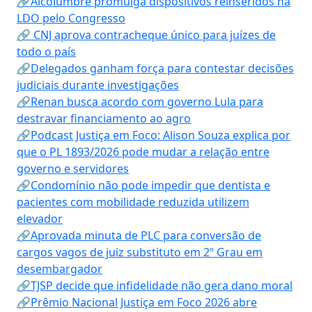
🔗Alcolumbre promulga dispositivos reinseridos na
LDO pelo Congresso
🔗 CNJ aprova contracheque único para juízes de
todo o país
🔗Delegados ganham força para contestar decisões
judiciais durante investigações
🔗Renan busca acordo com governo Lula para
destravar financiamento ao agro
🔗Podcast Justiça em Foco: Alison Souza explica por
que o PL 1893/2026 pode mudar a relação entre
governo e servidores
🔗Condomínio não pode impedir que dentista e
pacientes com mobilidade reduzida utilizem
elevador
🔗Aprovada minuta de PLC para conversão de
cargos vagos de juiz substituto em 2º Grau em
desembargador
🔗TJSP decide que infidelidade não gera dano moral
🔗Prêmio Nacional Justiça em Foco 2026 abre