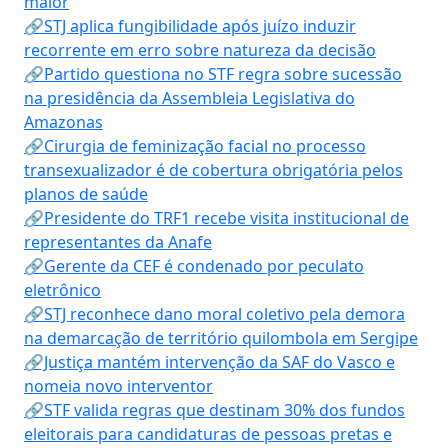
maior
🔗STJ aplica fungibilidade após juízo induzir
recorrente em erro sobre natureza da decisão
🔗Partido questiona no STF regra sobre sucessão
na presidência da Assembleia Legislativa do
Amazonas
🔗Cirurgia de feminização facial no processo
transexualizador é de cobertura obrigatória pelos
planos de saúde
🔗Presidente do TRF1 recebe visita institucional de
representantes da Anafe
🔗Gerente da CEF é condenado por peculato
eletrônico
🔗STJ reconhece dano moral coletivo pela demora
na demarcação de território quilombola em Sergipe
🔗Justiça mantém intervenção da SAF do Vasco e
nomeia novo interventor
🔗STF valida regras que destinam 30% dos fundos
eleitorais para candidaturas de pessoas pretas e