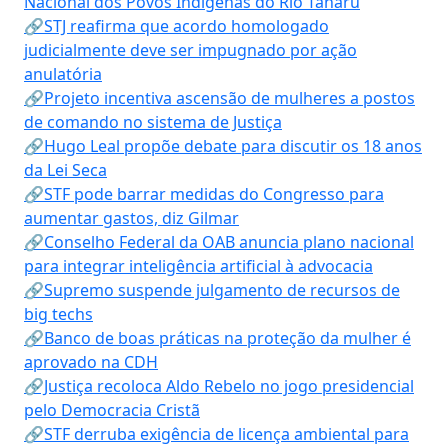
Nacional dos Povos Indígenas do Rio Tanaru
🔗STJ reafirma que acordo homologado
judicialmente deve ser impugnado por ação
anulatória
🔗Projeto incentiva ascensão de mulheres a postos
de comando no sistema de Justiça
🔗Hugo Leal propõe debate para discutir os 18 anos
da Lei Seca
🔗STF pode barrar medidas do Congresso para
aumentar gastos, diz Gilmar
🔗Conselho Federal da OAB anuncia plano nacional
para integrar inteligência artificial à advocacia
🔗Supremo suspende julgamento de recursos de
big techs
🔗Banco de boas práticas na proteção da mulher é
aprovado na CDH
🔗Justiça recoloca Aldo Rebelo no jogo presidencial
pelo Democracia Cristã
🔗STF derruba exigência de licença ambiental para