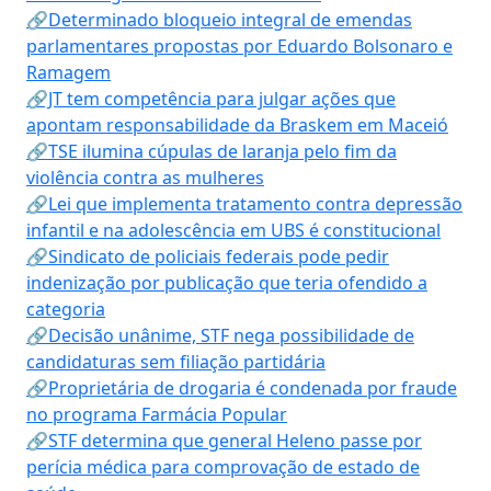
🔗Determinado bloqueio integral de emendas
parlamentares propostas por Eduardo Bolsonaro e
Ramagem
🔗JT tem competência para julgar ações que
apontam responsabilidade da Braskem em Maceió
🔗TSE ilumina cúpulas de laranja pelo fim da
violência contra as mulheres
🔗Lei que implementa tratamento contra depressão
infantil e na adolescência em UBS é constitucional
🔗Sindicato de policiais federais pode pedir
indenização por publicação que teria ofendido a
categoria
🔗Decisão unânime, STF nega possibilidade de
candidaturas sem filiação partidária
🔗Proprietária de drogaria é condenada por fraude
no programa Farmácia Popular
🔗STF determina que general Heleno passe por
perícia médica para comprovação de estado de