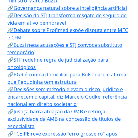
ministro Marco Buzzi
🔗Governança natural sobre a inteligência artificial
🔗Decisão do STJ transforma resgate de seguro de
vida em ativo penhorável
🔗Debate sobre Profimed expõe disputa entre MEC
e CFM
🔗Buzzi nega acusações e STJ convoca substituto
temporário
🔗STF redefine regra de judicialização para
oncológicos
🔗PGR é contra domiciliar para Bolsonaro e afirma
que Papudinha tem estrutura
🔗Decisões sem método elevam o risco jurídico e
encarecem o capital, diz Marcelo Godke, referência
nacional em direito societário
🔗Justiça barra atuação da OMB e reforça
exclusividade da AMB na concessão de títulos de
especialista
🔗TCE-PE revê expressão “erro grosseiro” após