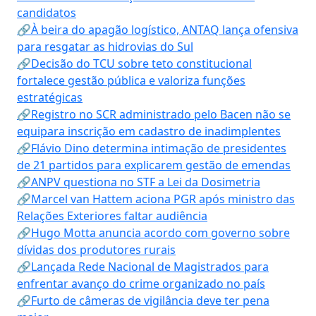
candidatos
🔗À beira do apagão logístico, ANTAQ lança ofensiva
para resgatar as hidrovias do Sul
🔗Decisão do TCU sobre teto constitucional
fortalece gestão pública e valoriza funções
estratégicas
🔗Registro no SCR administrado pelo Bacen não se
equipara inscrição em cadastro de inadimplentes
🔗Flávio Dino determina intimação de presidentes
de 21 partidos para explicarem gestão de emendas
🔗ANPV questiona no STF a Lei da Dosimetria
🔗Marcel van Hattem aciona PGR após ministro das
Relações Exteriores faltar audiência
🔗Hugo Motta anuncia acordo com governo sobre
dívidas dos produtores rurais
🔗Lançada Rede Nacional de Magistrados para
enfrentar avanço do crime organizado no país
🔗Furto de câmeras de vigilância deve ter pena