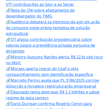
STF contribuições ao Sesc e ao Senac
🔗Nota do CNJ sobre afastamento de
desembargador do TJMG
🔗Audiência debaterá se interesse de agir em ação
de consumo exige prévia tentativa de solução
extrajudicial
🔗STJ afasta contribuição previdenciária sobre
valores pagos a previdência privada exclusiva de
dirigentes
🔗Ministro Augusto Nardes alerta: R$ 22 bi sob risco
no MinC
🔗Moraes aperta regras do Coaf e veta
compartilhamento sem identificação específica
🔗Marcello Perino avalia que PL 3186/2025 corrige
distorção e fortalece reestruturação empresarial
🔗Deputado tenta destravar R$ 5,2 bilhões e salvar
regime de data centers
🔗Dario Durigan confirma Rogério Ceron para