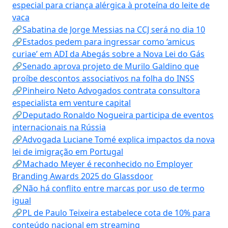
especial para criança alérgica à proteína do leite de
vaca
🔗Sabatina de Jorge Messias na CCJ será no dia 10
🔗Estados pedem para ingressar como ‘amicus
curiae’ em ADI da Abegás sobre a Nova Lei do Gás
🔗Senado aprova projeto de Murilo Galdino que
proíbe descontos associativos na folha do INSS
🔗Pinheiro Neto Advogados contrata consultora
especialista em venture capital
🔗Deputado Ronaldo Nogueira participa de eventos
internacionais na Rússia
🔗Advogada Luciane Tomé explica impactos da nova
lei de imigração em Portugal
🔗Machado Meyer é reconhecido no Employer
Branding Awards 2025 do Glassdoor
🔗Não há conflito entre marcas por uso de termo
igual
🔗PL de Paulo Teixeira estabelece cota de 10% para
conteúdo nacional em streaming