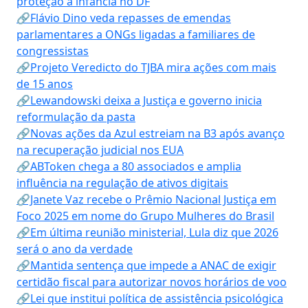
proteção à infância no DF
🔗Flávio Dino veda repasses de emendas
parlamentares a ONGs ligadas a familiares de
congressistas
🔗Projeto Veredicto do TJBA mira ações com mais
de 15 anos
🔗Lewandowski deixa a Justiça e governo inicia
reformulação da pasta
🔗Novas ações da Azul estreiam na B3 após avanço
na recuperação judicial nos EUA
🔗ABToken chega a 80 associados e amplia
influência na regulação de ativos digitais
🔗Janete Vaz recebe o Prêmio Nacional Justiça em
Foco 2025 em nome do Grupo Mulheres do Brasil
🔗Em última reunião ministerial, Lula diz que 2026
será o ano da verdade
🔗Mantida sentença que impede a ANAC de exigir
certidão fiscal para autorizar novos horários de voo
🔗Lei que institui política de assistência psicológica