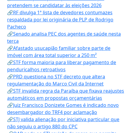
pretendem se candidatar às eleições 2026
🔗RF divulga 1ª lista de devedores contumazes
respaldada por lei originária de PLP de Rodrigo
Pacheco
🔗Senado analisa PEC dos agentes de saúde nesta
terça
🔗Afastado usucapião familiar sobre parte de
imóvel com área total superior a 250 m²
🔗STF forma maioria para liberar pagamento de
penduricalhos retroativos
🔗PRD questiona no STF decreto que altera
regulamentação do Marco Civil da Internet
🔗STF invalida regra da Paraíba que fixava reajustes
automáticos em propostas orçamentárias
🔗Juiz Francisco Donizete Gomes é indicado novo
desembargador do TRF4 por aclamação
🔗STJ valida alienação por iniciativa particular que
não seguiu o artigo 880 do CPC