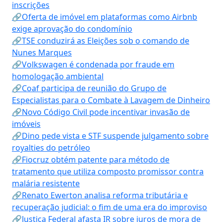
inscrições
🔗Oferta de imóvel em plataformas como Airbnb
exige aprovação do condomínio
🔗TSE conduzirá as Eleições sob o comando de
Nunes Marques
🔗Volkswagen é condenada por fraude em
homologação ambiental
🔗Coaf participa de reunião do Grupo de
Especialistas para o Combate à Lavagem de Dinheiro
🔗Novo Código Civil pode incentivar invasão de
imóveis
🔗Dino pede vista e STF suspende julgamento sobre
royalties do petróleo
🔗Fiocruz obtém patente para método de
tratamento que utiliza composto promissor contra
malária resistente
🔗Renato Ewerton analisa reforma tributária e
recuperação judicial: o fim de uma era do improviso
🔗Justiça Federal afasta IR sobre juros de mora de