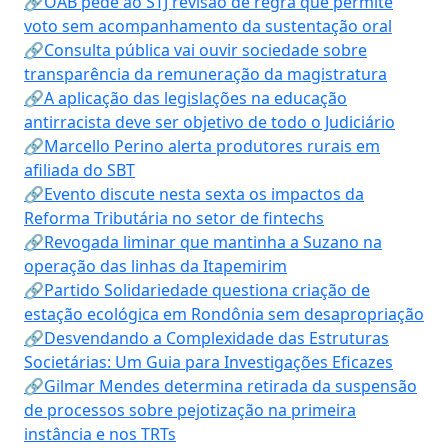
🔗OAB pede ao STJ revisão de regra que permite
voto sem acompanhamento da sustentação oral
🔗Consulta pública vai ouvir sociedade sobre
transparência da remuneração da magistratura
🔗A aplicação das legislações na educação
antirracista deve ser objetivo de todo o Judiciário
🔗Marcello Perino alerta produtores rurais em
afiliada do SBT
🔗Evento discute nesta sexta os impactos da
Reforma Tributária no setor de fintechs
🔗Revogada liminar que mantinha a Suzano na
operação das linhas da Itapemirim
🔗Partido Solidariedade questiona criação de
estação ecológica em Rondônia sem desapropriação
🔗Desvendando a Complexidade das Estruturas
Societárias: Um Guia para Investigações Eficazes
🔗Gilmar Mendes determina retirada da suspensão
de processos sobre pejotização na primeira
instância e nos TRTs