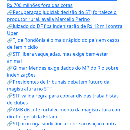
R$ 700 milhões fora das cotas
🔗Recuperação judicial: decisão do STJ fortalece o
produtor rural, avalia Marcello Perino
🔗Juizado do DF fixa indenização de R$ 12 mil contra
Uber
🔗TJ de Rondônia é o mais rápido do país em casos
de feminicídio
🔗STF libera vaquejadas, mas exige bem-estar
animal
🔗Gilmar Mendes exige dados do MP do Rio sobre
indenizações
🔗Presidentes de tribunais debatem futuro da
magistratura no STF
🔗STF valida regra para cobrar dívidas trabalhistas
de clubes
🔗AMB discute fortalecimento da magistratura com
diretor-geral da Enfam
🔗STJ prorroga sindicância sobre acusação contra