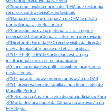
secretário-executivo da Fazenda
🔗Supremo invalida norma do TJ-MA que restringia
recursos contra decisões individuais
🔗Damares pede prorrogação de CPMI e prisão
domiciliar para Jair Bolsonaro
🔗Comissão aprova projeto para criar regime
especial de tributação para setor metroferroviário
🔗Diretor do Foro da JFSC recebe visita da direção
da Academia Catarinense de Letras Jurídicas
🔗STF, PF, BC, e BNDES articulam estratégia
institucional contra crime organizado
🔗Cinco agremiações políticas exibem programas
nesta semana
🔗STF garante agravo interno após ação da OAB
🔗STJ preserva bem de família ainda financiado, diz
Marcello Perino
🔗Petróleo na Amazônia vira disputa judicial no Pará
🔗Motta destaca papel da Câmara na aprovação do
ECA Digital