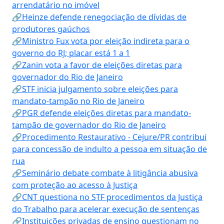
arrendatário no imóvel
🔗Heinze defende renegociação de dívidas de
produtores gaúchos
🔗Ministro Fux vota por eleição indireta para o
governo do RJ; placar está 1 a 1
🔗Zanin vota a favor de eleições diretas para
governador do Rio de Janeiro
🔗STF inicia julgamento sobre eleições para
mandato-tampão no Rio de Janeiro
🔗PGR defende eleições diretas para mandato-
tampão de governador do Rio de Janeiro
🔗Procedimento Restaurativo - Cejure/PR contribui
para concessão de indulto a pessoa em situação de
rua
🔗Seminário debate combate à litigância abusiva
com proteção ao acesso à Justiça
🔗CNT questiona no STF procedimentos da Justiça
do Trabalho para acelerar execução de sentenças
🔗Instituições privadas de ensino questionam no