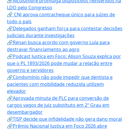
🔗Alcolumbre promulga dispositivos reinseridos na
LDO pelo Congresso
🔗 CNJ aprova contracheque único para juízes de
todo o país
🔗Delegados ganham força para contestar decisões
judiciais durante investigações
🔗Renan busca acordo com governo Lula para
destravar financiamento ao agro
🔗Podcast Justiça em Foco: Alison Souza explica por
que o PL 1893/2026 pode mudar a relação entre
governo e servidores
🔗Condomínio não pode impedir que dentista e
pacientes com mobilidade reduzida utilizem
elevador
🔗Aprovada minuta de PLC para conversão de
cargos vagos de juiz substituto em 2º Grau em
desembargador
🔗TJSP decide que infidelidade não gera dano moral
🔗Prêmio Nacional Justiça em Foco 2026 abre