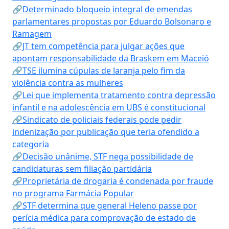
🔗Determinado bloqueio integral de emendas
parlamentares propostas por Eduardo Bolsonaro e
Ramagem
🔗JT tem competência para julgar ações que
apontam responsabilidade da Braskem em Maceió
🔗TSE ilumina cúpulas de laranja pelo fim da
violência contra as mulheres
🔗Lei que implementa tratamento contra depressão
infantil e na adolescência em UBS é constitucional
🔗Sindicato de policiais federais pode pedir
indenização por publicação que teria ofendido a
categoria
🔗Decisão unânime, STF nega possibilidade de
candidaturas sem filiação partidária
🔗Proprietária de drogaria é condenada por fraude
no programa Farmácia Popular
🔗STF determina que general Heleno passe por
perícia médica para comprovação de estado de