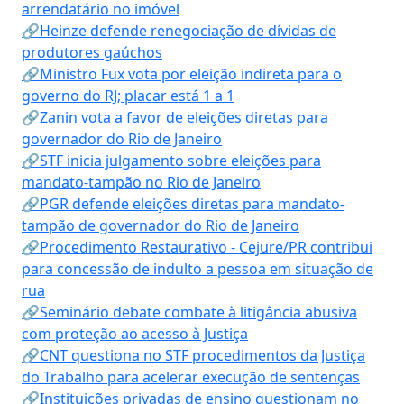
arrendatário no imóvel
🔗Heinze defende renegociação de dívidas de
produtores gaúchos
🔗Ministro Fux vota por eleição indireta para o
governo do RJ; placar está 1 a 1
🔗Zanin vota a favor de eleições diretas para
governador do Rio de Janeiro
🔗STF inicia julgamento sobre eleições para
mandato-tampão no Rio de Janeiro
🔗PGR defende eleições diretas para mandato-
tampão de governador do Rio de Janeiro
🔗Procedimento Restaurativo - Cejure/PR contribui
para concessão de indulto a pessoa em situação de
rua
🔗Seminário debate combate à litigância abusiva
com proteção ao acesso à Justiça
🔗CNT questiona no STF procedimentos da Justiça
do Trabalho para acelerar execução de sentenças
🔗Instituições privadas de ensino questionam no