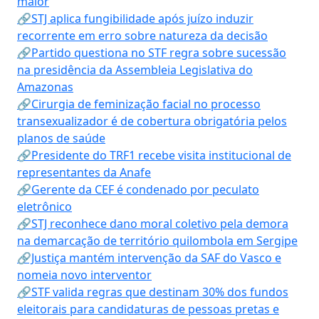
maior
🔗STJ aplica fungibilidade após juízo induzir
recorrente em erro sobre natureza da decisão
🔗Partido questiona no STF regra sobre sucessão
na presidência da Assembleia Legislativa do
Amazonas
🔗Cirurgia de feminização facial no processo
transexualizador é de cobertura obrigatória pelos
planos de saúde
🔗Presidente do TRF1 recebe visita institucional de
representantes da Anafe
🔗Gerente da CEF é condenado por peculato
eletrônico
🔗STJ reconhece dano moral coletivo pela demora
na demarcação de território quilombola em Sergipe
🔗Justiça mantém intervenção da SAF do Vasco e
nomeia novo interventor
🔗STF valida regras que destinam 30% dos fundos
eleitorais para candidaturas de pessoas pretas e