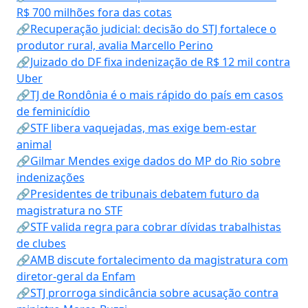
R$ 700 milhões fora das cotas
🔗Recuperação judicial: decisão do STJ fortalece o
produtor rural, avalia Marcello Perino
🔗Juizado do DF fixa indenização de R$ 12 mil contra
Uber
🔗TJ de Rondônia é o mais rápido do país em casos
de feminicídio
🔗STF libera vaquejadas, mas exige bem-estar
animal
🔗Gilmar Mendes exige dados do MP do Rio sobre
indenizações
🔗Presidentes de tribunais debatem futuro da
magistratura no STF
🔗STF valida regra para cobrar dívidas trabalhistas
de clubes
🔗AMB discute fortalecimento da magistratura com
diretor-geral da Enfam
🔗STJ prorroga sindicância sobre acusação contra