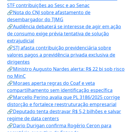
STF contribuições ao Sesc e ao Senac
🔗Nota do CNJ sobre afastamento de
desembargador do TJMG
🔗Audiência debaterá se interesse de agir em ação
de consumo exige prévia tentativa de solução
extrajudicial
🔗STJ afasta contribuição previdenciária sobre
valores pagos a previdência privada exclusiva de
dirigentes
🔗Ministro Augusto Nardes alerta: R$ 22 bi sob risco
no MinC
🔗Moraes aperta regras do Coaf e veta
compartilhamento sem identificação específica
🔗Marcello Perino avalia que PL 3186/2025 corrige
distorção e fortalece reestruturação empresarial
🔗Deputado tenta destravar R$ 5,2 bilhões e salvar
regime de data centers
🔗Dario Durigan confirma Rogério Ceron para