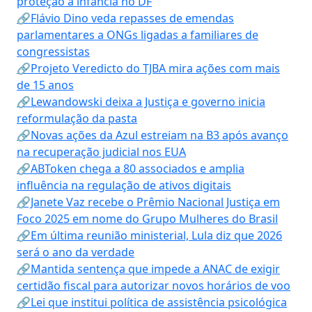
proteção à infância no DF
🔗Flávio Dino veda repasses de emendas
parlamentares a ONGs ligadas a familiares de
congressistas
🔗Projeto Veredicto do TJBA mira ações com mais
de 15 anos
🔗Lewandowski deixa a Justiça e governo inicia
reformulação da pasta
🔗Novas ações da Azul estreiam na B3 após avanço
na recuperação judicial nos EUA
🔗ABToken chega a 80 associados e amplia
influência na regulação de ativos digitais
🔗Janete Vaz recebe o Prêmio Nacional Justiça em
Foco 2025 em nome do Grupo Mulheres do Brasil
🔗Em última reunião ministerial, Lula diz que 2026
será o ano da verdade
🔗Mantida sentença que impede a ANAC de exigir
certidão fiscal para autorizar novos horários de voo
🔗Lei que institui política de assistência psicológica