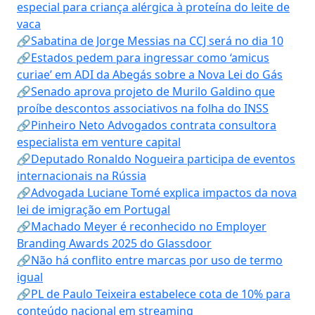
especial para criança alérgica à proteína do leite de
vaca
🔗Sabatina de Jorge Messias na CCJ será no dia 10
🔗Estados pedem para ingressar como ‘amicus
curiae’ em ADI da Abegás sobre a Nova Lei do Gás
🔗Senado aprova projeto de Murilo Galdino que
proíbe descontos associativos na folha do INSS
🔗Pinheiro Neto Advogados contrata consultora
especialista em venture capital
🔗Deputado Ronaldo Nogueira participa de eventos
internacionais na Rússia
🔗Advogada Luciane Tomé explica impactos da nova
lei de imigração em Portugal
🔗Machado Meyer é reconhecido no Employer
Branding Awards 2025 do Glassdoor
🔗Não há conflito entre marcas por uso de termo
igual
🔗PL de Paulo Teixeira estabelece cota de 10% para
conteúdo nacional em streaming