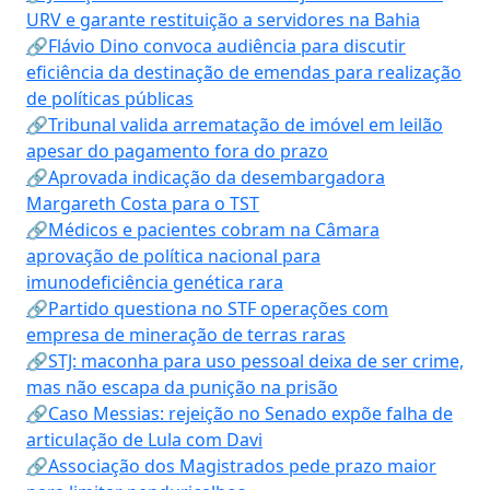
URV e garante restituição a servidores na Bahia
🔗Flávio Dino convoca audiência para discutir
eficiência da destinação de emendas para realização
de políticas públicas
🔗Tribunal valida arrematação de imóvel em leilão
apesar do pagamento fora do prazo
🔗Aprovada indicação da desembargadora
Margareth Costa para o TST
🔗Médicos e pacientes cobram na Câmara
aprovação de política nacional para
imunodeficiência genética rara
🔗Partido questiona no STF operações com
empresa de mineração de terras raras
🔗STJ: maconha para uso pessoal deixa de ser crime,
mas não escapa da punição na prisão
🔗Caso Messias: rejeição no Senado expõe falha de
articulação de Lula com Davi
🔗Associação dos Magistrados pede prazo maior