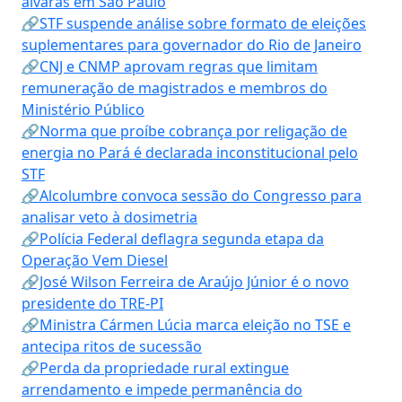
alvarás em São Paulo
🔗STF suspende análise sobre formato de eleições
suplementares para governador do Rio de Janeiro
🔗CNJ e CNMP aprovam regras que limitam
remuneração de magistrados e membros do
Ministério Público
🔗Norma que proíbe cobrança por religação de
energia no Pará é declarada inconstitucional pelo
STF
🔗Alcolumbre convoca sessão do Congresso para
analisar veto à dosimetria
🔗Polícia Federal deflagra segunda etapa da
Operação Vem Diesel
🔗José Wilson Ferreira de Araújo Júnior é o novo
presidente do TRE-PI
🔗Ministra Cármen Lúcia marca eleição no TSE e
antecipa ritos de sucessão
🔗Perda da propriedade rural extingue
arrendamento e impede permanência do