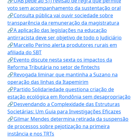
🔗OAB pede ao STJ revisão de regra que permite
voto sem acompanhamento da sustentação oral
🔗Consulta pública vai ouvir sociedade sobre
transparência da remuneração da magistratura
🔗A aplicação das legislações na educação
antirracista deve ser objetivo de todo o Judiciário
🔗Marcello Perino alerta produtores rurais em
afiliada do SBT
🔗Evento discute nesta sexta os impactos da
Reforma Tributária no setor de fintechs
🔗Revogada liminar que mantinha a Suzano na
operação das linhas da Itapemirim
🔗Partido Solidariedade questiona criação de
estação ecológica em Rondônia sem desapropriação
🔗Desvendando a Complexidade das Estruturas
Societárias: Um Guia para Investigações Eficazes
🔗Gilmar Mendes determina retirada da suspensão
de processos sobre pejotização na primeira
instância e nos TRTs