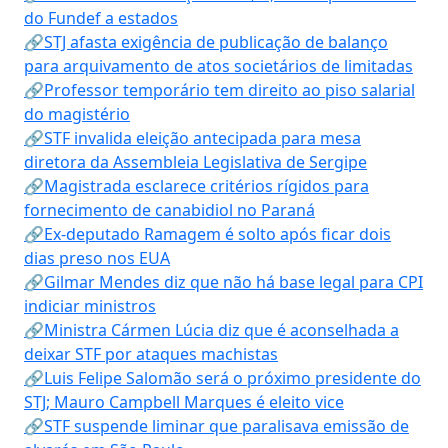
do Fundef a estados
🔗STJ afasta exigência de publicação de balanço
para arquivamento de atos societários de limitadas
🔗Professor temporário tem direito ao piso salarial
do magistério
🔗STF invalida eleição antecipada para mesa
diretora da Assembleia Legislativa de Sergipe
🔗Magistrada esclarece critérios rígidos para
fornecimento de canabidiol no Paraná
🔗Ex-deputado Ramagem é solto após ficar dois
dias preso nos EUA
🔗Gilmar Mendes diz que não há base legal para CPI
indiciar ministros
🔗Ministra Cármen Lúcia diz que é aconselhada a
deixar STF por ataques machistas
🔗Luis Felipe Salomão será o próximo presidente do
STJ; Mauro Campbell Marques é eleito vice
🔗STF suspende liminar que paralisava emissão de