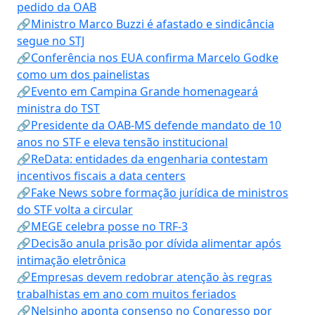
pedido da OAB
🔗Ministro Marco Buzzi é afastado e sindicância
segue no STJ
🔗Conferência nos EUA confirma Marcelo Godke
como um dos painelistas
🔗Evento em Campina Grande homenageará
ministra do TST
🔗Presidente da OAB-MS defende mandato de 10
anos no STF e eleva tensão institucional
🔗ReData: entidades da engenharia contestam
incentivos fiscais a data centers
🔗Fake News sobre formação jurídica de ministros
do STF volta a circular
🔗MEGE celebra posse no TRF-3
🔗Decisão anula prisão por dívida alimentar após
intimação eletrônica
🔗Empresas devem redobrar atenção às regras
trabalhistas em ano com muitos feriados
🔗Nelsinho aponta consenso no Congresso por