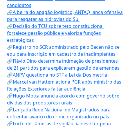
candidatos
🔗À beira do apagão logístico, ANTAQ lança ofensiva
para resgatar as hidrovias do Sul
🔗Decisão do TCU sobre teto constitucional
fortalece gestão pública e valoriza funções
estratégicas
🔗Registro no SCR administrado pelo Bacen não se
equipara inscrição em cadastro de inadimplentes
🔗Flávio Dino determina intimação de presidentes
de 21 partidos para explicarem gestão de emendas
🔗ANPV questiona no STF a Lei da Dosimetria
🔗Marcel van Hattem aciona PGR após ministro das
Relações Exteriores faltar audiência
🔗Hugo Motta anuncia acordo com governo sobre
dívidas dos produtores rurais
🔗Lançada Rede Nacional de Magistrados para
enfrentar avanço do crime organizado no país
🔗Furto de câmeras de vigilância deve ter pena