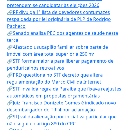
pretendem se candidatar às eleições 2026
🔗RF divulga 1ª lista de devedores contumazes
respaldada por lei originária de PLP de Rodrigo
Pacheco
🔗Senado analisa PEC dos agentes de saúde nesta
terça
🔗Afastado usucapião familiar sobre parte de
imóvel com área total superior a 250 m²
🔗STF forma maioria para liberar pagamento de
penduricalhos retroativos
🔗PRD questiona no STF decreto que altera
regulamentação do Marco Civil da Internet
🔗STF invalida regra da Paraíba que fixava reajustes
automáticos em propostas orçamentárias
🔗Juiz Francisco Donizete Gomes é indicado novo
desembargador do TRF4 por aclamação
🔗STJ valida alienação por iniciativa particular que
não seguiu o artigo 880 do CPC