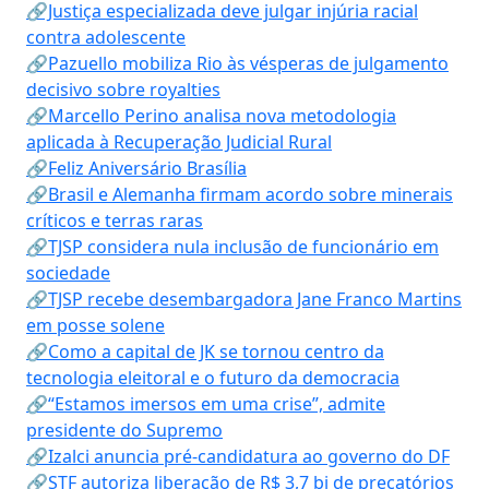
🔗Justiça especializada deve julgar injúria racial
contra adolescente
🔗Pazuello mobiliza Rio às vésperas de julgamento
decisivo sobre royalties
🔗Marcello Perino analisa nova metodologia
aplicada à Recuperação Judicial Rural
🔗Feliz Aniversário Brasília
🔗Brasil e Alemanha firmam acordo sobre minerais
críticos e terras raras
🔗TJSP considera nula inclusão de funcionário em
sociedade
🔗TJSP recebe desembargadora Jane Franco Martins
em posse solene
🔗Como a capital de JK se tornou centro da
tecnologia eleitoral e o futuro da democracia
🔗“Estamos imersos em uma crise”, admite
presidente do Supremo
🔗Izalci anuncia pré-candidatura ao governo do DF
🔗STF autoriza liberação de R$ 3,7 bi de precatórios