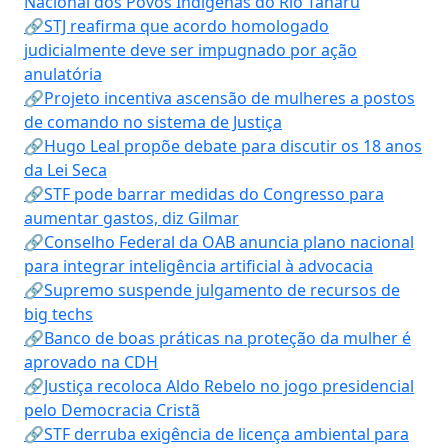
Nacional dos Povos Indígenas do Rio Tanaru
🔗STJ reafirma que acordo homologado
judicialmente deve ser impugnado por ação
anulatória
🔗Projeto incentiva ascensão de mulheres a postos
de comando no sistema de Justiça
🔗Hugo Leal propõe debate para discutir os 18 anos
da Lei Seca
🔗STF pode barrar medidas do Congresso para
aumentar gastos, diz Gilmar
🔗Conselho Federal da OAB anuncia plano nacional
para integrar inteligência artificial à advocacia
🔗Supremo suspende julgamento de recursos de
big techs
🔗Banco de boas práticas na proteção da mulher é
aprovado na CDH
🔗Justiça recoloca Aldo Rebelo no jogo presidencial
pelo Democracia Cristã
🔗STF derruba exigência de licença ambiental para