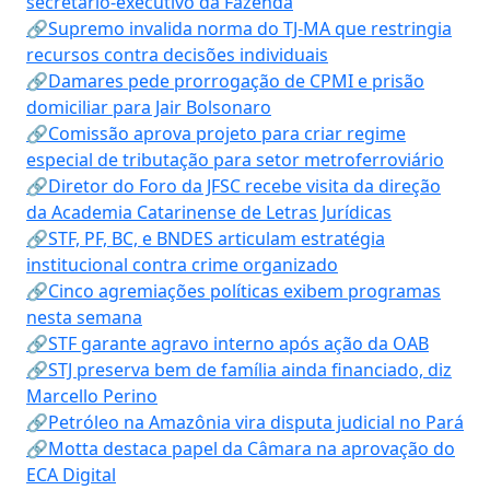
secretário-executivo da Fazenda
🔗Supremo invalida norma do TJ-MA que restringia
recursos contra decisões individuais
🔗Damares pede prorrogação de CPMI e prisão
domiciliar para Jair Bolsonaro
🔗Comissão aprova projeto para criar regime
especial de tributação para setor metroferroviário
🔗Diretor do Foro da JFSC recebe visita da direção
da Academia Catarinense de Letras Jurídicas
🔗STF, PF, BC, e BNDES articulam estratégia
institucional contra crime organizado
🔗Cinco agremiações políticas exibem programas
nesta semana
🔗STF garante agravo interno após ação da OAB
🔗STJ preserva bem de família ainda financiado, diz
Marcello Perino
🔗Petróleo na Amazônia vira disputa judicial no Pará
🔗Motta destaca papel da Câmara na aprovação do
ECA Digital