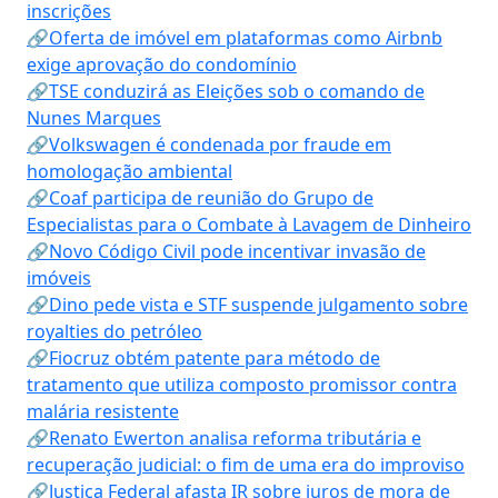
inscrições
🔗Oferta de imóvel em plataformas como Airbnb
exige aprovação do condomínio
🔗TSE conduzirá as Eleições sob o comando de
Nunes Marques
🔗Volkswagen é condenada por fraude em
homologação ambiental
🔗Coaf participa de reunião do Grupo de
Especialistas para o Combate à Lavagem de Dinheiro
🔗Novo Código Civil pode incentivar invasão de
imóveis
🔗Dino pede vista e STF suspende julgamento sobre
royalties do petróleo
🔗Fiocruz obtém patente para método de
tratamento que utiliza composto promissor contra
malária resistente
🔗Renato Ewerton analisa reforma tributária e
recuperação judicial: o fim de uma era do improviso
🔗Justiça Federal afasta IR sobre juros de mora de