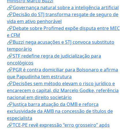
ministro Marco Buzzi
🔗Governança natural sobre a inteligência artificial
🔗Decisão do STJ transforma resgate de seguro de
vida em ativo penhorável
🔗Debate sobre Profimed expõe disputa entre MEC
e CFM
🔗Buzzi nega acusações e STJ convoca substituto
temporário
🔗STF redefine regra de judicialização para
oncológicos
🔗PGR é contra domiciliar para Bolsonaro e afirma
que Papudinha tem estrutura
🔗Decisões sem método elevam o risco jurídico e
encarecem o capital, diz Marcelo Godke, referência
nacional em direito societário
🔗Justiça barra atuação da OMB e reforça
exclusividade da AMB na concessão de títulos de
especialista
🔗TCE-PE revê expressão “erro grosseiro” após