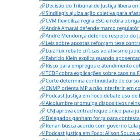
🔗Decisão do Tribunal de Justiça libera 
🔗Sindilegis ajuíza ação coletiva para afa
🔗CVM flexibiliza regra ESG e retira obrig
🔗André Amaral defende marco regulatório 
🔗André Mendonça defende respeito do Judi
🔗Leis sobre apostas reforçam tese contra
🔗Luiz Fux rebate críticas ao ativismo judi
🔗Fabrício Klein explica quando aposenta
🔗Risco para empregos e atendimento col
🔗TCDF cobra explicações sobre caos na F
🔗Corte determina continuidade de curso
🔗CNMP orienta MP a não interferir em co
🔗Podcast Justiça em Foco debate uso de IA
🔗Alcolumbre promulga dispositivos rein
🔗 CNJ aprova contracheque único para juí
🔗Delegados ganham força para contestar 
🔗Renan busca acordo com governo Lula p
🔗Podcast Justiça em Foco: Alison Souza e