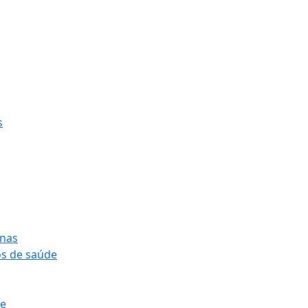
s
onas
os de saúde
pe