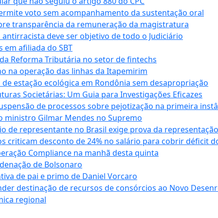
cular que não seguiu o artigo 880 do CPC
permite voto sem acompanhamento da sustentação oral
obre transparência da remuneração da magistratura
antirracista deve ser objetivo de todo o Judiciário
s em afiliada do SBT
da Reforma Tributária no setor de fintechs
o na operação das linhas da Itapemirim
ão de estação ecológica em Rondônia sem desapropriação
ras Societárias: Um Guia para Investigações Eficazes
spensão de processos sobre pejotização na primeira instâ
l do ministro Gilmar Mendes no Supremo
o de representante no Brasil exige prova da representaçã
riticam desconto de 24% no salário para cobrir déficit do
Operação Compliance na manhã desta quinta
ndenação de Bolsonaro
iva de pai e primo de Daniel Vorcaro
der destinação de recursos de consórcios ao Novo Desenro
mica regional