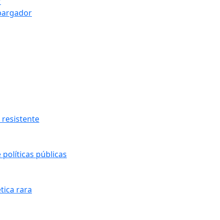
r
bargador
resistente
políticas públicas
tica rara