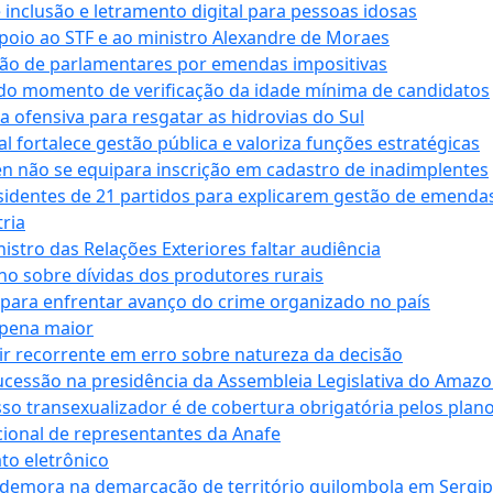
e inclusão e letramento digital para pessoas idosas
apoio ao STF e ao ministro Alexandre de Moraes
ção de parlamentares por emendas impositivas
 do momento de verificação da idade mínima de candidatos
a ofensiva para resgatar as hidrovias do Sul
 fortalece gestão pública e valoriza funções estratégicas
n não se equipara inscrição em cadastro de inadimplentes
sidentes de 21 partidos para explicarem gestão de emenda
ria
stro das Relações Exteriores faltar audiência
 sobre dívidas dos produtores rurais
para enfrentar avanço do crime organizado no país
 pena maior
zir recorrente em erro sobre natureza da decisão
ucessão na presidência da Assembleia Legislativa do Amaz
sso transexualizador é de cobertura obrigatória pelos plan
ucional de representantes da Anafe
to eletrônico
 demora na demarcação de território quilombola em Sergi