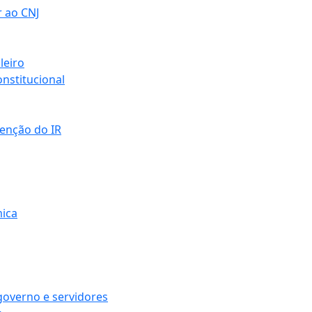
r ao CNJ
leiro
nstitucional
senção do IR
mica
governo e servidores