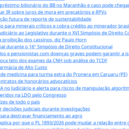
empréstimo bilionário do BB no Maranhão e caso pode chega
star IR sobre juros de mora em precatórios e RPVs
ação futura de reporte de sustentabilidade
para minerais críticos e cobra crédito ao minerador brasi
ciário ao Legislativo durante o XVI Simpósio de Direito Co
 proibição dos cassinos, diz Paulo Horn
cial durante o 16º Simpósio de Direito Constitucional
dos e pensionistas com doenças graves podem garantir a i
oca teto dos exames da CNH sob análise do TCDF
armácia de Alto Custo
 de medicina para turma extra do Pronera em Caruaru (PE)
ntratos de honorários advocatícios
 no Judiciário e alerta para riscos de manipulação algorít
seridos na LDO pelo Congresso
zes de todo o país
decisões judiciais durante investigações
ara destravar financiamento ao agro
xplica por que o PL 1893/2026 pode mudar a relação entre 