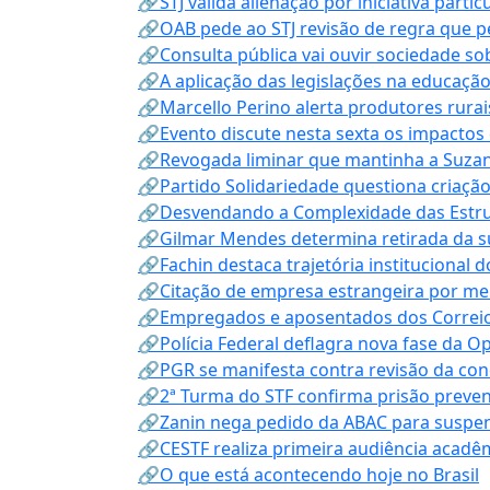
🔗STJ valida alienação por iniciativa parti
🔗OAB pede ao STJ revisão de regra que 
🔗Consulta pública vai ouvir sociedade s
🔗A aplicação das legislações na educação 
🔗Marcello Perino alerta produtores rurai
🔗Evento discute nesta sexta os impactos 
🔗Revogada liminar que mantinha a Suzan
🔗Partido Solidariedade questiona criaç
🔗Desvendando a Complexidade das Estrutu
🔗Gilmar Mendes determina retirada da su
🔗Fachin destaca trajetória instituciona
🔗Citação de empresa estrangeira por mei
🔗Empregados e aposentados dos Correios c
🔗Polícia Federal deflagra nova fase da 
🔗PGR se manifesta contra revisão da co
🔗2ª Turma do STF confirma prisão prevent
🔗Zanin nega pedido da ABAC para suspen
🔗CESTF realiza primeira audiência acadê
🔗O que está acontecendo hoje no Brasil