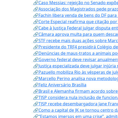
🔗Caso Messias: rejeição no Senado expõe 
🔗Associação dos Magistrados pede prazo
🔗Fachin libera venda de bens do DF para
🔗Corte Especial reafirma que citação po
🔗Cabe à Justiça Federal julgar disputa en
🔗Câmara aprova multa para quem descarta
🔗STF recebe mais duas ações sobre Mar
🔗Presidente do TRF4 presidirá Colégio d
🔗Denúncias de maus-tratos a animais pod
🔗Governo federal deve revisar anualmen
🔗Justiça especializada deve julgar injúria
🔗Pazuello mobiliza Rio às vésperas de ju
🔗Marcello Perino analisa nova metodologi
🔗Feliz Aniversário Brasília
🔗Brasil e Alemanha firmam acordo sobre m
🔗TJSP considera nula inclusão de funcio
🔗TJSP recebe desembargadora Jane Fran
🔗Como a capital de JK se tornou centro da
🔗“Estamos imersos em uma crise”, admi