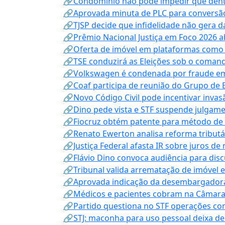
🔗Condomínio não pode impedir que dentis
🔗Aprovada minuta de PLC para conversão
🔗TJSP decide que infidelidade não gera 
🔗Prêmio Nacional Justiça em Foco 2026 a
🔗Oferta de imóvel em plataformas como
🔗TSE conduzirá as Eleições sob o coma
🔗Volkswagen é condenada por fraude e
🔗Coaf participa de reunião do Grupo de 
🔗Novo Código Civil pode incentivar invas
🔗Dino pede vista e STF suspende julgame
🔗Fiocruz obtém patente para método de t
🔗Renato Ewerton analisa reforma tributár
🔗Justiça Federal afasta IR sobre juros de
🔗Flávio Dino convoca audiência para discu
🔗Tribunal valida arrematação de imóvel 
🔗Aprovada indicação da desembargadora
🔗Médicos e pacientes cobram na Câmara a
🔗Partido questiona no STF operações co
🔗STJ: maconha para uso pessoal deixa de