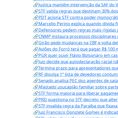
🔗Justiça mantém intervenção da SAF do 
🔗STF valida regras que destinam 30% dos
🔗PDT aciona STF contra poder monocráti
🔗Marcello Perino explica quando dívida f
🔗Defensores pedem regras mais rígidas p
🔗CNMP instaura processos disciplinares
🔗Girão pede mudanças na CBF e volta defe
🔗Aviões do Forró terá que pagar R$ 100 
🔗PGR quer ouvir Flávio Bolsonaro em cas
🔗Juiz decide que autodeclaração racial nã
🔗Termina prazo para apresentadores que
🔗RF divulga 1ª lista de devedores contum
🔗Senado analisa PEC dos agentes de saúd
🔗Afastado usucapião familiar sobre parte
🔗STF forma maioria para liberar pagamen
🔗PRD questiona no STF decreto que alter
🔗STF invalida regra da Paraíba que fixa
🔗Juiz Francisco Donizete Gomes é indic