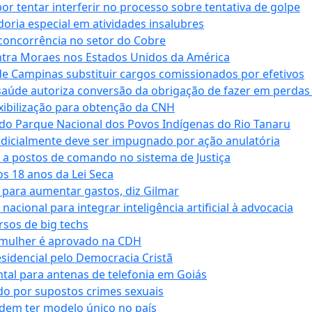
tentar interferir no processo sobre tentativa de golpe
oria especial em atividades insalubres
 concorrência no setor do Cobre
tra Moraes nos Estados Unidos da América
e Campinas substituir cargos comissionados por efetivos
saúde autoriza conversão da obrigação de fazer em perdas
xibilização para obtenção da CNH
do Parque Nacional dos Povos Indígenas do Rio Tanaru
dicialmente deve ser impugnado por ação anulatória
 a postos de comando no sistema de Justiça
s 18 anos da Lei Seca
para aumentar gastos, diz Gilmar
cional para integrar inteligência artificial à advocacia
sos de big techs
 mulher é aprovado na CDH
esidencial pelo Democracia Cristã
tal para antenas de telefonia em Goiás
o por supostos crimes sexuais
dem ter modelo único no país