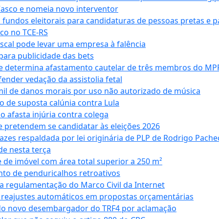
Vasco e nomeia novo interventor
 fundos eleitorais para candidaturas de pessoas pretas e 
co no TCE-RS
iscal pode levar uma empresa à falência
ara publicidade das bets
 e determina afastamento cautelar de três membros do MP
nder vedação da assistolia fetal
mil de danos morais por uso não autorizado de música
o de suposta calúnia contra Lula
o afasta injúria contra colega
 pretendem se candidatar às eleições 2026
azes respaldada por lei originária de PLP de Rodrigo Pache
e nesta terça
 de imóvel com área total superior a 250 m²
to de penduricalhos retroativos
a regulamentação do Marco Civil da Internet
va reajustes automáticos em propostas orçamentárias
ado novo desembargador do TRF4 por aclamação