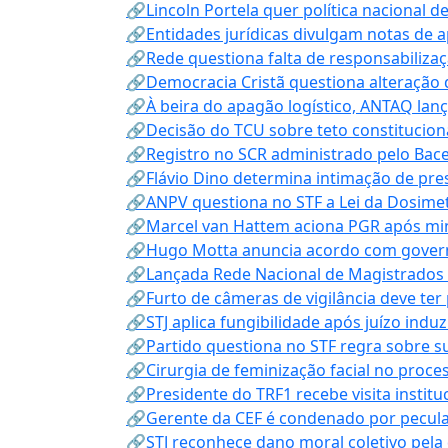
🔗Lincoln Portela quer política nacional d
🔗Entidades jurídicas divulgam notas de 
🔗Rede questiona falta de responsabiliza
🔗Democracia Cristã questiona alteração
🔗À beira do apagão logístico, ANTAQ lanç
🔗Decisão do TCU sobre teto constitucional
🔗Registro no SCR administrado pelo Bace
🔗Flávio Dino determina intimação de pre
🔗ANPV questiona no STF a Lei da Dosimet
🔗Marcel van Hattem aciona PGR após mini
🔗Hugo Motta anuncia acordo com governo
🔗Lançada Rede Nacional de Magistrados 
🔗Furto de câmeras de vigilância deve ter
🔗STJ aplica fungibilidade após juízo indu
🔗Partido questiona no STF regra sobre s
🔗Cirurgia de feminização facial no proce
🔗Presidente do TRF1 recebe visita instit
🔗Gerente da CEF é condenado por pecula
🔗STJ reconhece dano moral coletivo pela