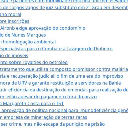
ta e pacientes com mobilidade reduzida utilizem elevado
 de cargos vagos de juiz substituto em 2º Grau em desem
dano moral
bre inscrições
 Airbnb exige aprovação do condomínio
ndo de Nunes Marques
m homologação ambiental
Especialistas para o Combate à Lavagem de Dinheiro
ão de imóveis
nto sobre royalties do petróleo
ratamento que utiliza composto promissor contra malária 
ia e recuperação judicial: o fim de uma era do improviso
 mora de URV e garante restituição a servidores na Bahia
tir eficiência da destinação de emendas para realização de 
em leilão apesar do pagamento fora do prazo
 Margareth Costa para o TST
provação de política nacional para imunodeficiência gené
m empresa de mineração de terras raras
 ser crime, mas não escapa da punição na prisão