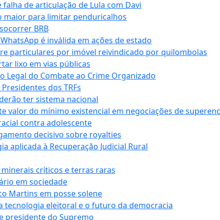
falha de articulação de Lula com Davi
 maior para limitar penduricalhos
 socorrer BRB
r WhatsApp é inválida em ações de estado
tre particulares por imóvel reivindicado por quilombolas
r lixo em vias públicas
co Legal do Combate ao Crime Organizado
e Presidentes dos TRFs
erão ter sistema nacional
te valor do mínimo existencial em negociações de superen
 racial contra adolescente
lgamento decisivo sobre royalties
a aplicada à Recuperação Judicial Rural
inerais críticos e terras raras
nário em sociedade
co Martins em posse solene
 tecnologia eleitoral e o futuro da democracia
te presidente do Supremo