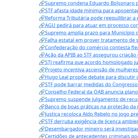
🔗Supremo condena Eduardo Bolsonaro por 
🔗STF afasta idade mínima para aposentad
🔗Reforma Tributária pode reequilibrar a
🔗AGU pedirá para atuar em processo con
🔗Supremo amplia prazo para Município d
🔗Falha estatal em prover tratamento de 
🔗Confederação do comércio contesta fle
🔗Ação da APIB ao STF assegurou criação 
🔗STJ reafirma que acordo homologado ju
🔗Projeto incentiva ascensão de mulheres
🔗Hugo Leal propõe debate para discutir o
🔗STF pode barrar medidas do Congresso 
🔗Conselho Federal da OAB anuncia plano na
🔗Supremo suspende julgamento de recur
🔗Banco de boas práticas na proteção da
🔗Justiça recoloca Aldo Rebelo no jogo pr
🔗STF derruba exigência de licença ambien
🔗Desembargador mineiro será investigad
🔗Certidões de antecedentes criminais po