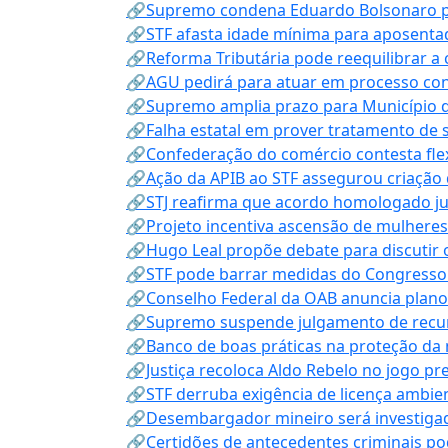
🔗Supremo condena Eduardo Bolsonaro por 
🔗STF afasta idade mínima para aposentad
🔗Reforma Tributária pode reequilibrar a
🔗AGU pedirá para atuar em processo con
🔗Supremo amplia prazo para Município d
🔗Falha estatal em prover tratamento de 
🔗Confederação do comércio contesta fle
🔗Ação da APIB ao STF assegurou criação 
🔗STJ reafirma que acordo homologado ju
🔗Projeto incentiva ascensão de mulheres
🔗Hugo Leal propõe debate para discutir o
🔗STF pode barrar medidas do Congresso 
🔗Conselho Federal da OAB anuncia plano na
🔗Supremo suspende julgamento de recur
🔗Banco de boas práticas na proteção da
🔗Justiça recoloca Aldo Rebelo no jogo pr
🔗STF derruba exigência de licença ambien
🔗Desembargador mineiro será investigad
🔗Certidões de antecedentes criminais po