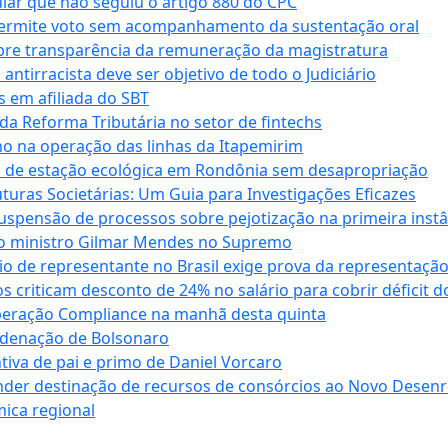
cular que não seguiu o artigo 880 do CPC
permite voto sem acompanhamento da sustentação oral
obre transparência da remuneração da magistratura
antirracista deve ser objetivo de todo o Judiciário
s em afiliada do SBT
da Reforma Tributária no setor de fintechs
o na operação das linhas da Itapemirim
ão de estação ecológica em Rondônia sem desapropriação
ras Societárias: Um Guia para Investigações Eficazes
spensão de processos sobre pejotização na primeira instâ
l do ministro Gilmar Mendes no Supremo
o de representante no Brasil exige prova da representaçã
riticam desconto de 24% no salário para cobrir déficit do
Operação Compliance na manhã desta quinta
ndenação de Bolsonaro
iva de pai e primo de Daniel Vorcaro
der destinação de recursos de consórcios ao Novo Desenro
mica regional