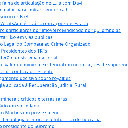
falha de articulação de Lula com Davi
 maior para limitar penduricalhos
 socorrer BRB
r WhatsApp é inválida em ações de estado
tre particulares por imóvel reivindicado por quilombolas
r lixo em vias públicas
co Legal do Combate ao Crime Organizado
e Presidentes dos TRFs
erão ter sistema nacional
te valor do mínimo existencial em negociações de superen
 racial contra adolescente
lgamento decisivo sobre royalties
a aplicada à Recuperação Judicial Rural
inerais críticos e terras raras
nário em sociedade
co Martins em posse solene
 tecnologia eleitoral e o futuro da democracia
te presidente do Supremo