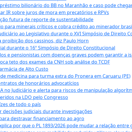
empréstimo bilionário do BB no Maranhão e caso pode chega
star IR sobre juros de mora em precatórios e RPVs
ação futura de reporte de sustentabilidade
para minerais críticos e cobra crédito ao minerador brasi
ciário ao Legislativo durante o XVI Simpósio de Direito Co
 proibição dos cassinos, diz Paulo Horn
cial durante o 16º Simpósio de Direito Constitucional
dos e pensionistas com doenças graves podem garantir a i
oca teto dos exames da CNH sob análise do TCDF
armácia de Alto Custo
 de medicina para turma extra do Pronera em Caruaru (PE)
ntratos de honorários advocatícios
 no Judiciário e alerta para riscos de manipulação algorít
seridos na LDO pelo Congresso
zes de todo o país
decisões judiciais durante investigações
ara destravar financiamento ao agro
xplica por que o PL 1893/2026 pode mudar a relação entre 