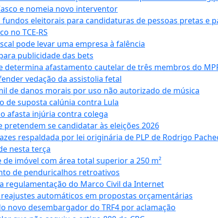
Vasco e nomeia novo interventor
 fundos eleitorais para candidaturas de pessoas pretas e 
co no TCE-RS
iscal pode levar uma empresa à falência
ara publicidade das bets
 e determina afastamento cautelar de três membros do MP
nder vedação da assistolia fetal
mil de danos morais por uso não autorizado de música
o de suposta calúnia contra Lula
o afasta injúria contra colega
 pretendem se candidatar às eleições 2026
azes respaldada por lei originária de PLP de Rodrigo Pache
e nesta terça
 de imóvel com área total superior a 250 m²
to de penduricalhos retroativos
a regulamentação do Marco Civil da Internet
va reajustes automáticos em propostas orçamentárias
ado novo desembargador do TRF4 por aclamação