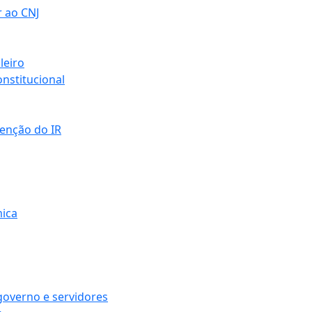
r ao CNJ
leiro
nstitucional
senção do IR
mica
governo e servidores