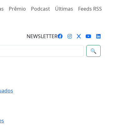
as
Prêmio
Podcast
Últimas
Feeds RSS
NEWSLETTER
🔍
quados
es