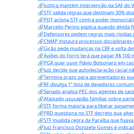
🔗Justiça mantém intervenção da SAF do 
🔗STF valida regras que destinam 30% dos
🔗PDT aciona STF contra poder monocráti
🔗Marcello Perino explica quando dívida f
🔗Defensores pedem regras mais rígidas p
🔗CNMP instaura processos disciplinares
🔗Girão pede mudanças na CBF e volta defe
🔗Aviões do Forró terá que pagar R$ 100 
🔗PGR quer ouvir Flávio Bolsonaro em cas
🔗Juiz decide que autodeclaração racial nã
🔗Termina prazo para apresentadores que
🔗RF divulga 1ª lista de devedores contum
🔗Senado analisa PEC dos agentes de saúd
🔗Afastado usucapião familiar sobre parte
🔗STF forma maioria para liberar pagamen
🔗PRD questiona no STF decreto que alter
🔗STF invalida regra da Paraíba que fixa
🔗Juiz Francisco Donizete Gomes é indic