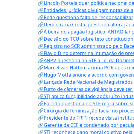
🔗Lincoln Portela quer política nacional d
🔗Entidades jurídicas divulgam notas de 
🔗Rede questiona falta de responsabiliza
🔗Democracia Cristã questiona alteração
🔗À beira do apagão logístico, ANTAQ lanç
🔗Decisão do TCU sobre teto constitucional
🔗Registro no SCR administrado pelo Bace
🔗Flávio Dino determina intimação de pre
🔗ANPV questiona no STF a Lei da Dosimet
🔗Marcel van Hattem aciona PGR após mini
🔗Hugo Motta anuncia acordo com governo
🔗Lançada Rede Nacional de Magistrados 
🔗Furto de câmeras de vigilância deve ter
🔗STJ aplica fungibilidade após juízo indu
🔗Partido questiona no STF regra sobre s
🔗Cirurgia de feminização facial no proce
🔗Presidente do TRF1 recebe visita instit
🔗Gerente da CEF é condenado por pecula
🔗STJ reconhece dano moral coletivo pela