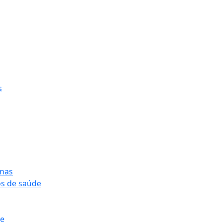
s
onas
os de saúde
pe