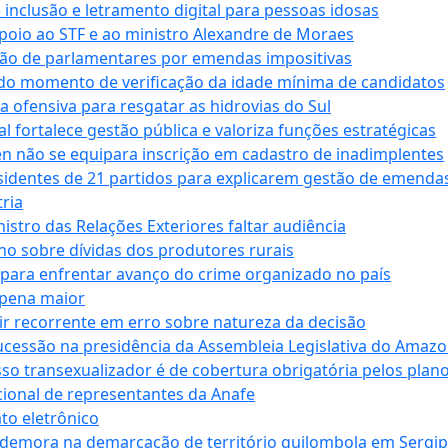
e inclusão e letramento digital para pessoas idosas
apoio ao STF e ao ministro Alexandre de Moraes
ção de parlamentares por emendas impositivas
 do momento de verificação da idade mínima de candidatos
a ofensiva para resgatar as hidrovias do Sul
 fortalece gestão pública e valoriza funções estratégicas
n não se equipara inscrição em cadastro de inadimplentes
sidentes de 21 partidos para explicarem gestão de emenda
ria
stro das Relações Exteriores faltar audiência
 sobre dívidas dos produtores rurais
para enfrentar avanço do crime organizado no país
 pena maior
zir recorrente em erro sobre natureza da decisão
ucessão na presidência da Assembleia Legislativa do Amaz
sso transexualizador é de cobertura obrigatória pelos plan
ucional de representantes da Anafe
to eletrônico
 demora na demarcação de território quilombola em Sergi