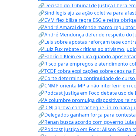
🔗Decisão do Tribunal de Justiça libera 
🔗Sindilegis ajuíza ação coletiva para afa
🔗CVM flexibiliza regra ESG e retira obrig
🔗André Amaral defende marco regulatório 
🔗André Mendonça defende respeito do Judi
🔗Leis sobre apostas reforçam tese contra
🔗Luiz Fux rebate críticas ao ativismo judi
🔗Fabrício Klein explica quando aposenta
🔗Risco para empregos e atendimento col
🔗TCDF cobra explicações sobre caos na F
🔗Corte determina continuidade de curso
🔗CNMP orienta MP a não interferir em co
🔗Podcast Justiça em Foco debate uso de IA
🔗Alcolumbre promulga dispositivos rein
🔗 CNJ aprova contracheque único para juí
🔗Delegados ganham força para contestar 
🔗Renan busca acordo com governo Lula p
🔗Podcast Justiça em Foco: Alison Souza e