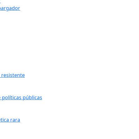
r
bargador
resistente
políticas públicas
tica rara