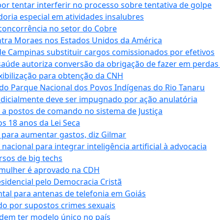
tentar interferir no processo sobre tentativa de golpe
oria especial em atividades insalubres
 concorrência no setor do Cobre
tra Moraes nos Estados Unidos da América
e Campinas substituir cargos comissionados por efetivos
saúde autoriza conversão da obrigação de fazer em perdas
xibilização para obtenção da CNH
do Parque Nacional dos Povos Indígenas do Rio Tanaru
dicialmente deve ser impugnado por ação anulatória
 a postos de comando no sistema de Justiça
s 18 anos da Lei Seca
para aumentar gastos, diz Gilmar
cional para integrar inteligência artificial à advocacia
sos de big techs
 mulher é aprovado na CDH
esidencial pelo Democracia Cristã
tal para antenas de telefonia em Goiás
o por supostos crimes sexuais
dem ter modelo único no país