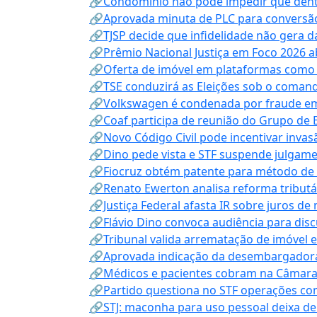
🔗Condomínio não pode impedir que dentis
🔗Aprovada minuta de PLC para conversão
🔗TJSP decide que infidelidade não gera 
🔗Prêmio Nacional Justiça em Foco 2026 a
🔗Oferta de imóvel em plataformas como
🔗TSE conduzirá as Eleições sob o coma
🔗Volkswagen é condenada por fraude e
🔗Coaf participa de reunião do Grupo de 
🔗Novo Código Civil pode incentivar invas
🔗Dino pede vista e STF suspende julgame
🔗Fiocruz obtém patente para método de t
🔗Renato Ewerton analisa reforma tributár
🔗Justiça Federal afasta IR sobre juros de
🔗Flávio Dino convoca audiência para discu
🔗Tribunal valida arrematação de imóvel 
🔗Aprovada indicação da desembargadora
🔗Médicos e pacientes cobram na Câmara a
🔗Partido questiona no STF operações co
🔗STJ: maconha para uso pessoal deixa de