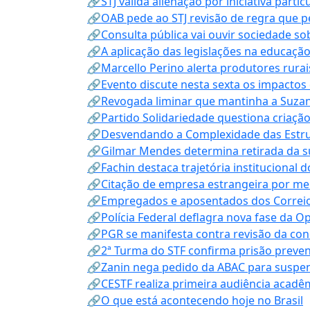
🔗STJ valida alienação por iniciativa parti
🔗OAB pede ao STJ revisão de regra que 
🔗Consulta pública vai ouvir sociedade s
🔗A aplicação das legislações na educação 
🔗Marcello Perino alerta produtores rurai
🔗Evento discute nesta sexta os impactos 
🔗Revogada liminar que mantinha a Suzan
🔗Partido Solidariedade questiona criaç
🔗Desvendando a Complexidade das Estrutu
🔗Gilmar Mendes determina retirada da su
🔗Fachin destaca trajetória instituciona
🔗Citação de empresa estrangeira por mei
🔗Empregados e aposentados dos Correios c
🔗Polícia Federal deflagra nova fase da 
🔗PGR se manifesta contra revisão da co
🔗2ª Turma do STF confirma prisão prevent
🔗Zanin nega pedido da ABAC para suspen
🔗CESTF realiza primeira audiência acadê
🔗O que está acontecendo hoje no Brasil