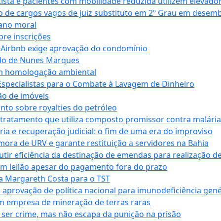
ta e pacientes com mobilidade reduzida utilizem elevado
 de cargos vagos de juiz substituto em 2º Grau em desem
dano moral
bre inscrições
 Airbnb exige aprovação do condomínio
ndo de Nunes Marques
m homologação ambiental
Especialistas para o Combate à Lavagem de Dinheiro
ão de imóveis
nto sobre royalties do petróleo
ratamento que utiliza composto promissor contra malária 
ia e recuperação judicial: o fim de uma era do improviso
 mora de URV e garante restituição a servidores na Bahia
tir eficiência da destinação de emendas para realização de 
em leilão apesar do pagamento fora do prazo
 Margareth Costa para o TST
provação de política nacional para imunodeficiência gené
m empresa de mineração de terras raras
 ser crime, mas não escapa da punição na prisão