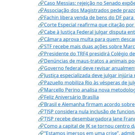
🔗Caso Messias: rejeição no Senado expõe 
🔗Associação dos Magistrados pede prazo
🔗Fachin libera venda de bens do DF para
🔗Corte Especial reafirma que citação po
🔗Cabe à Justiça Federal julgar disputa en
🔗Câmara aprova multa para quem descarta
🔗STF recebe mais duas ações sobre Mar
🔗Presidente do TRF4 presidirá Colégio d
🔗Denúncias de maus-tratos a animais pod
🔗Governo federal deve revisar anualmen
🔗Justiça especializada deve julgar injúria
🔗Pazuello mobiliza Rio às vésperas de ju
🔗Marcello Perino analisa nova metodologi
🔗Feliz Aniversário Brasília
🔗Brasil e Alemanha firmam acordo sobre m
🔗TJSP considera nula inclusão de funcio
🔗TJSP recebe desembargadora Jane Fran
🔗Como a capital de JK se tornou centro da
🔗“Estamos imersos em uma crise”, admi