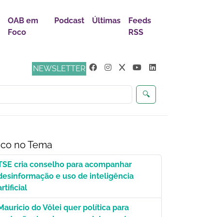
OAB em
Podcast
Últimas
Feeds
Foco
RSS
s
NEWSLETTER
🔍
co no Tema
TSE cria conselho para acompanhar
desinformação e uso de inteligência
artificial
Mauricio do Vôlei quer política para