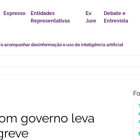
Expresso
Entidades
Ex
Debate e
Representativas
Jure
Entrevista
r política para proteção de crianças e adolescentes contra conteúdo
Fo
com governo leva
greve