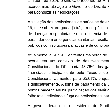
Em abril de 2024, o sindicato recorreu ao Mi
acordo, mas até agora o Governo do Distrito 
para conduzir as negociações.
A situação dos profissionais de saúde se det
19, que sobrecarregou a já frágil rede públi
de doenças respiratórias e uma epidemia de 
para lidar com emergências sanitárias, resul
públicos com soluções paliativas e de curto pr
Atualmente, a SES-DF enfrenta uma perda de 
ocorre em um contexto de desinvestimen
Constitucional do DF cobria 43,76% dos ga
financiado principalmente pelo Tesouro 
Constitucional aumentou para 65,61%, enqua
significativamente. A folha de pagamento d
pontos percentuais na participação dos salá
folha total, refletindo a fuga de profissionais pa
A greve, liderada pelo presidente do Si