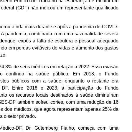
nistério Público do Trabalho na esperança de mediar um
Federal (GDF) não indicou um representante qualificado
eriorou ainda mais durante e após a pandemia de COVID-
ca. A pandemia, combinada com uma sazonalidade severa
dengue, expôs a falta de estrutura e pessoal adequado
tando em perdas evitáveis de vidas e aumento dos gastos
azo.
24,3% de seus médicos em relação a 2022. Essa evasão
to contínuo na saúde pública. Em 2018, o Fundo
stos públicos com a saúde, enquanto o restante era
do DF. Entre 2018 e 2023, a participação do Fundo
nto os recursos locais destinados à saúde diminuíram
a SES-DF também sofreu cortes, com uma redução de 16
rios dos médicos, que agora representam apenas 25% da
ra o setor privado.
ndMédico-DF, Dr. Gutemberg Fialho, começa com uma