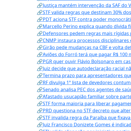
🔗Justiça mantém intervenção da SAF do 
🔗STF valida regras que destinam 30% dos
🔗PDT aciona STF contra poder monocráti
🔗Marcello Perino explica quando dívida f
🔗Defensores pedem regras mais rígidas p
🔗CNMP instaura processos disciplinares
🔗Girão pede mudanças na CBF e volta defe
🔗Aviões do Forró terá que pagar R$ 100 
🔗PGR quer ouvir Flávio Bolsonaro em cas
🔗Juiz decide que autodeclaração racial nã
🔗Termina prazo para apresentadores que
🔗RF divulga 1ª lista de devedores contum
🔗Senado analisa PEC dos agentes de saúd
🔗Afastado usucapião familiar sobre parte
🔗STF forma maioria para liberar pagamen
🔗PRD questiona no STF decreto que alter
🔗STF invalida regra da Paraíba que fixa
🔗Juiz Francisco Donizete Gomes é indic