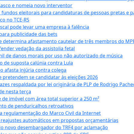
Vasco e nomeia novo interventor
 fundos eleitorais para candidaturas de pessoas pretas e 
co no TCE-RS
iscal pode levar uma empresa à falência
ara publicidade das bets
 e determina afastamento cautelar de três membros do MP
nder vedação da assistolia fetal
mil de danos morais por uso não autorizado de música
o de suposta calúnia contra Lula
o afasta injúria contra colega
 pretendem se candidatar às eleições 2026
azes respaldada por lei originária de PLP de Rodrigo Pache
e nesta terça
 de imóvel com área total superior a 250 m²
to de penduricalhos retroativos
a regulamentação do Marco Civil da Internet
va reajustes automáticos em propostas orçamentárias
ado novo desembargador do TRF4 por aclamação