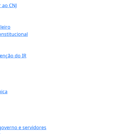
r ao CNJ
leiro
nstitucional
senção do IR
mica
governo e servidores