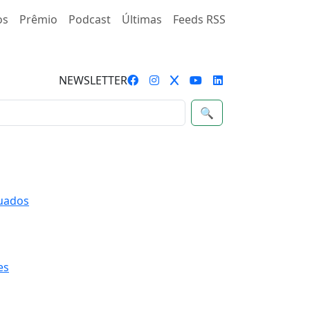
os
Prêmio
Podcast
Últimas
Feeds RSS
NEWSLETTER
🔍
quados
es