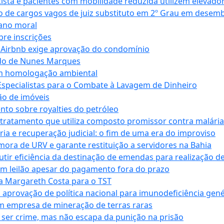
ta e pacientes com mobilidade reduzida utilizem elevado
 de cargos vagos de juiz substituto em 2º Grau em desem
dano moral
bre inscrições
 Airbnb exige aprovação do condomínio
ndo de Nunes Marques
m homologação ambiental
Especialistas para o Combate à Lavagem de Dinheiro
ão de imóveis
nto sobre royalties do petróleo
ratamento que utiliza composto promissor contra malária 
ia e recuperação judicial: o fim de uma era do improviso
 mora de URV e garante restituição a servidores na Bahia
tir eficiência da destinação de emendas para realização de 
em leilão apesar do pagamento fora do prazo
 Margareth Costa para o TST
provação de política nacional para imunodeficiência gené
m empresa de mineração de terras raras
 ser crime, mas não escapa da punição na prisão