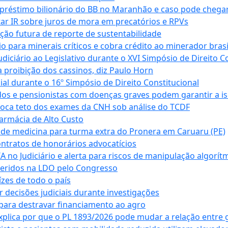
empréstimo bilionário do BB no Maranhão e caso pode chega
star IR sobre juros de mora em precatórios e RPVs
ação futura de reporte de sustentabilidade
para minerais críticos e cobra crédito ao minerador brasi
ciário ao Legislativo durante o XVI Simpósio de Direito Co
 proibição dos cassinos, diz Paulo Horn
cial durante o 16º Simpósio de Direito Constitucional
dos e pensionistas com doenças graves podem garantir a i
oca teto dos exames da CNH sob análise do TCDF
armácia de Alto Custo
 de medicina para turma extra do Pronera em Caruaru (PE)
ntratos de honorários advocatícios
 no Judiciário e alerta para riscos de manipulação algorít
seridos na LDO pelo Congresso
zes de todo o país
decisões judiciais durante investigações
ara destravar financiamento ao agro
xplica por que o PL 1893/2026 pode mudar a relação entre 