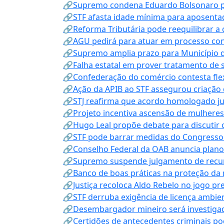
🔗Supremo condena Eduardo Bolsonaro por 
🔗STF afasta idade mínima para aposentad
🔗Reforma Tributária pode reequilibrar a
🔗AGU pedirá para atuar em processo con
🔗Supremo amplia prazo para Município d
🔗Falha estatal em prover tratamento de 
🔗Confederação do comércio contesta fle
🔗Ação da APIB ao STF assegurou criação 
🔗STJ reafirma que acordo homologado ju
🔗Projeto incentiva ascensão de mulheres
🔗Hugo Leal propõe debate para discutir o
🔗STF pode barrar medidas do Congresso 
🔗Conselho Federal da OAB anuncia plano na
🔗Supremo suspende julgamento de recur
🔗Banco de boas práticas na proteção da
🔗Justiça recoloca Aldo Rebelo no jogo pr
🔗STF derruba exigência de licença ambien
🔗Desembargador mineiro será investigad
🔗Certidões de antecedentes criminais po