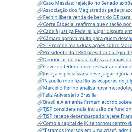
🔗Caso Messias: rejeição no Senado expõe 
🔗Associação dos Magistrados pede prazo
🔗Fachin libera venda de bens do DF para
🔗Corte Especial reafirma que citação po
🔗Cabe à Justiça Federal julgar disputa en
🔗Câmara aprova multa para quem descarta
🔗STF recebe mais duas ações sobre Mar
🔗Presidente do TRF4 presidirá Colégio d
🔗Denúncias de maus-tratos a animais pod
🔗Governo federal deve revisar anualmen
🔗Justiça especializada deve julgar injúria
🔗Pazuello mobiliza Rio às vésperas de ju
🔗Marcello Perino analisa nova metodologi
🔗Feliz Aniversário Brasília
🔗Brasil e Alemanha firmam acordo sobre m
🔗TJSP considera nula inclusão de funcio
🔗TJSP recebe desembargadora Jane Fran
🔗Como a capital de JK se tornou centro da
🔗“Estamos imersos em uma crise”, admi