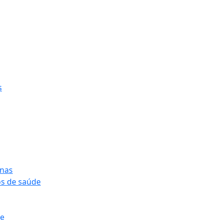
s
onas
os de saúde
pe