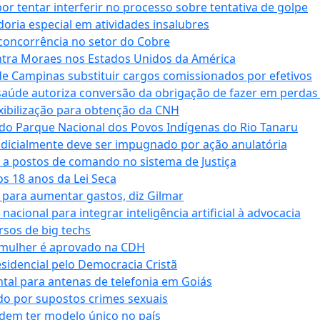
tentar interferir no processo sobre tentativa de golpe
oria especial em atividades insalubres
 concorrência no setor do Cobre
tra Moraes nos Estados Unidos da América
e Campinas substituir cargos comissionados por efetivos
saúde autoriza conversão da obrigação de fazer em perdas
xibilização para obtenção da CNH
do Parque Nacional dos Povos Indígenas do Rio Tanaru
dicialmente deve ser impugnado por ação anulatória
 a postos de comando no sistema de Justiça
s 18 anos da Lei Seca
para aumentar gastos, diz Gilmar
cional para integrar inteligência artificial à advocacia
sos de big techs
 mulher é aprovado na CDH
esidencial pelo Democracia Cristã
tal para antenas de telefonia em Goiás
o por supostos crimes sexuais
dem ter modelo único no país