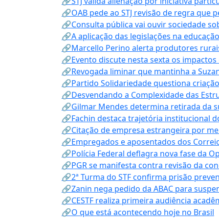
🔗STJ valida alienação por iniciativa parti
🔗OAB pede ao STJ revisão de regra que 
🔗Consulta pública vai ouvir sociedade s
🔗A aplicação das legislações na educação 
🔗Marcello Perino alerta produtores rurai
🔗Evento discute nesta sexta os impactos 
🔗Revogada liminar que mantinha a Suzan
🔗Partido Solidariedade questiona criaç
🔗Desvendando a Complexidade das Estrutu
🔗Gilmar Mendes determina retirada da su
🔗Fachin destaca trajetória instituciona
🔗Citação de empresa estrangeira por mei
🔗Empregados e aposentados dos Correios c
🔗Polícia Federal deflagra nova fase da 
🔗PGR se manifesta contra revisão da co
🔗2ª Turma do STF confirma prisão prevent
🔗Zanin nega pedido da ABAC para suspen
🔗CESTF realiza primeira audiência acadê
🔗O que está acontecendo hoje no Brasil