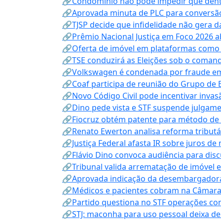
🔗Condomínio não pode impedir que dentis
🔗Aprovada minuta de PLC para conversão
🔗TJSP decide que infidelidade não gera 
🔗Prêmio Nacional Justiça em Foco 2026 a
🔗Oferta de imóvel em plataformas como
🔗TSE conduzirá as Eleições sob o coma
🔗Volkswagen é condenada por fraude e
🔗Coaf participa de reunião do Grupo de 
🔗Novo Código Civil pode incentivar invas
🔗Dino pede vista e STF suspende julgame
🔗Fiocruz obtém patente para método de t
🔗Renato Ewerton analisa reforma tributár
🔗Justiça Federal afasta IR sobre juros de
🔗Flávio Dino convoca audiência para discu
🔗Tribunal valida arrematação de imóvel 
🔗Aprovada indicação da desembargadora
🔗Médicos e pacientes cobram na Câmara a
🔗Partido questiona no STF operações co
🔗STJ: maconha para uso pessoal deixa de