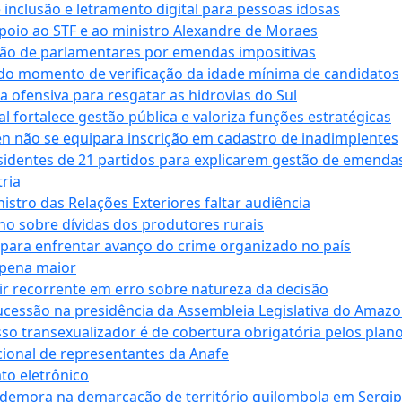
e inclusão e letramento digital para pessoas idosas
apoio ao STF e ao ministro Alexandre de Moraes
ção de parlamentares por emendas impositivas
 do momento de verificação da idade mínima de candidatos
a ofensiva para resgatar as hidrovias do Sul
 fortalece gestão pública e valoriza funções estratégicas
n não se equipara inscrição em cadastro de inadimplentes
sidentes de 21 partidos para explicarem gestão de emenda
ria
stro das Relações Exteriores faltar audiência
 sobre dívidas dos produtores rurais
para enfrentar avanço do crime organizado no país
 pena maior
zir recorrente em erro sobre natureza da decisão
ucessão na presidência da Assembleia Legislativa do Amaz
sso transexualizador é de cobertura obrigatória pelos plan
ucional de representantes da Anafe
to eletrônico
 demora na demarcação de território quilombola em Sergi