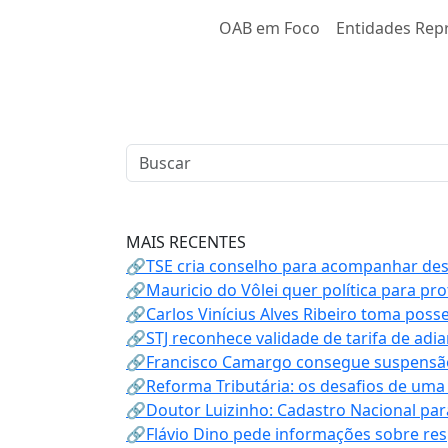
OAB em Foco
Entidades Rep
MAIS RECENTES
🔗TSE cria conselho para acompanhar desin
🔗Mauricio do Vôlei quer política para p
🔗Carlos Vinícius Alves Ribeiro toma poss
🔗STJ reconhece validade de tarifa de adi
🔗Francisco Camargo consegue suspensão
🔗Reforma Tributária: os desafios de uma
🔗Doutor Luizinho: Cadastro Nacional par
🔗Flávio Dino pede informações sobre re