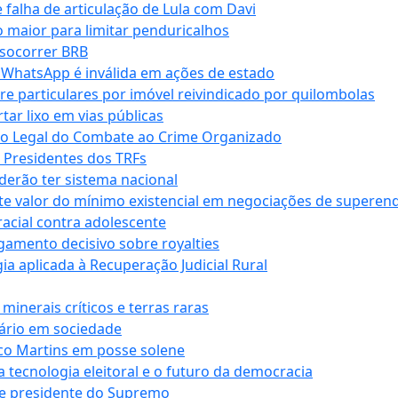
falha de articulação de Lula com Davi
 maior para limitar penduricalhos
 socorrer BRB
r WhatsApp é inválida em ações de estado
tre particulares por imóvel reivindicado por quilombolas
r lixo em vias públicas
co Legal do Combate ao Crime Organizado
e Presidentes dos TRFs
erão ter sistema nacional
te valor do mínimo existencial em negociações de superen
 racial contra adolescente
lgamento decisivo sobre royalties
a aplicada à Recuperação Judicial Rural
inerais críticos e terras raras
nário em sociedade
co Martins em posse solene
 tecnologia eleitoral e o futuro da democracia
te presidente do Supremo