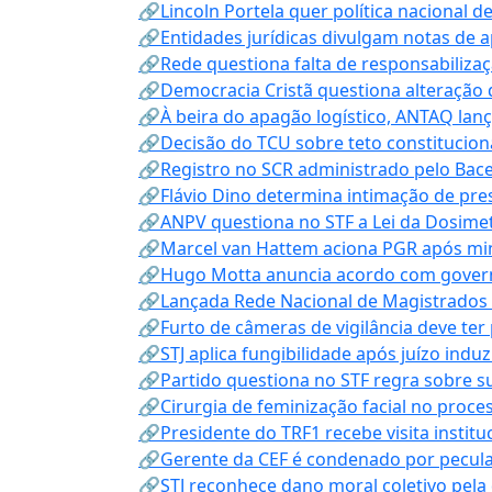
🔗Lincoln Portela quer política nacional d
🔗Entidades jurídicas divulgam notas de 
🔗Rede questiona falta de responsabiliza
🔗Democracia Cristã questiona alteração
🔗À beira do apagão logístico, ANTAQ lanç
🔗Decisão do TCU sobre teto constitucional
🔗Registro no SCR administrado pelo Bace
🔗Flávio Dino determina intimação de pre
🔗ANPV questiona no STF a Lei da Dosimet
🔗Marcel van Hattem aciona PGR após mini
🔗Hugo Motta anuncia acordo com governo
🔗Lançada Rede Nacional de Magistrados 
🔗Furto de câmeras de vigilância deve ter
🔗STJ aplica fungibilidade após juízo indu
🔗Partido questiona no STF regra sobre s
🔗Cirurgia de feminização facial no proce
🔗Presidente do TRF1 recebe visita instit
🔗Gerente da CEF é condenado por pecula
🔗STJ reconhece dano moral coletivo pela