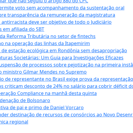
cular que não seguiu o artigo 880 do CPC
permite voto sem acompanhamento da sustentação oral
obre transparência da remuneração da magistratura
antirracista deve ser objetivo de todo o Judiciário
s em afiliada do SBT
da Reforma Tributária no setor de fintechs
o na operação das linhas da Itapemirim
ão de estação ecológica em Rondônia sem desapropriação
ras Societárias: Um Guia para Investigações Eficazes
spensão de processos sobre pejotização na primeira instâ
l do ministro Gilmar Mendes no Supremo
o de representante no Brasil exige prova da representaçã
riticam desconto de 24% no salário para cobrir déficit do
Operação Compliance na manhã desta quinta
ndenação de Bolsonaro
iva de pai e primo de Daniel Vorcaro
der destinação de recursos de consórcios ao Novo Desenro
mica regional