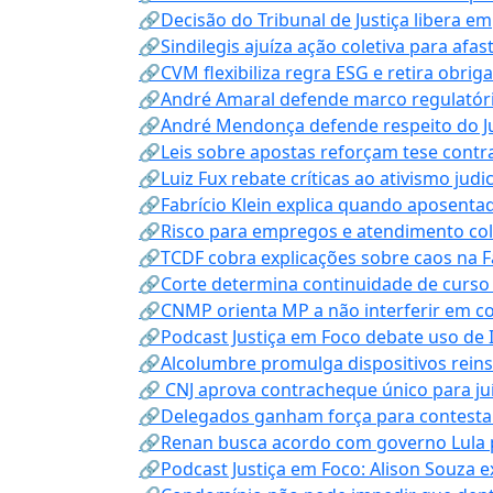
🔗Decisão do Tribunal de Justiça libera 
🔗Sindilegis ajuíza ação coletiva para afa
🔗CVM flexibiliza regra ESG e retira obrig
🔗André Amaral defende marco regulatório 
🔗André Mendonça defende respeito do Judi
🔗Leis sobre apostas reforçam tese contra
🔗Luiz Fux rebate críticas ao ativismo judi
🔗Fabrício Klein explica quando aposenta
🔗Risco para empregos e atendimento col
🔗TCDF cobra explicações sobre caos na F
🔗Corte determina continuidade de curso
🔗CNMP orienta MP a não interferir em co
🔗Podcast Justiça em Foco debate uso de IA
🔗Alcolumbre promulga dispositivos rein
🔗 CNJ aprova contracheque único para juí
🔗Delegados ganham força para contestar 
🔗Renan busca acordo com governo Lula p
🔗Podcast Justiça em Foco: Alison Souza e