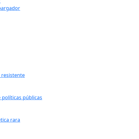
r
bargador
resistente
políticas públicas
tica rara