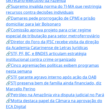
secretário-executivo da Fazenda
🔗Supremo invalida norma do TJ-MA que restringia
recursos contra decisões individuais
🔗Damares pede prorrogação de CPMI e prisão
domiciliar para Jair Bolsonaro
🔗Comissão aprova projeto para criar regime
especial de tributação para setor metroferroviário
🔗Diretor do Foro da JFSC recebe visita da direção
da Academia Catarinense de Letras Jurídicas
🔗STF, PF, BC, e BNDES articulam estratégia
institucional contra crime organizado
🔗Cinco agremiações políticas exibem programas
nesta semana
🔗STF garante agravo interno após ação da OAB
🔗STJ preserva bem de família ainda financiado, diz
Marcello Perino
🔗Petróleo na Amazônia vira disputa judicial no Pará
🔗Motta destaca papel da Câmara na aprovação do
ECA Digital