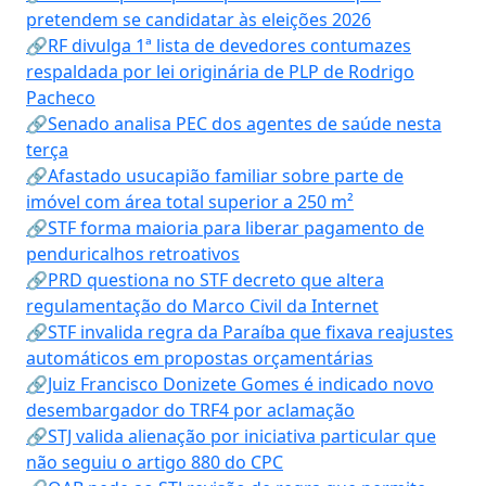
pretendem se candidatar às eleições 2026
🔗RF divulga 1ª lista de devedores contumazes
respaldada por lei originária de PLP de Rodrigo
Pacheco
🔗Senado analisa PEC dos agentes de saúde nesta
terça
🔗Afastado usucapião familiar sobre parte de
imóvel com área total superior a 250 m²
🔗STF forma maioria para liberar pagamento de
penduricalhos retroativos
🔗PRD questiona no STF decreto que altera
regulamentação do Marco Civil da Internet
🔗STF invalida regra da Paraíba que fixava reajustes
automáticos em propostas orçamentárias
🔗Juiz Francisco Donizete Gomes é indicado novo
desembargador do TRF4 por aclamação
🔗STJ valida alienação por iniciativa particular que
não seguiu o artigo 880 do CPC