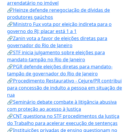
arrendatário no imóvel
🔗Heinze defende renegociação de dívidas de
produtores gaúchos
🔗Ministro Fux vota por eleição indireta para o
governo do RJ; placar está 1 a 1
🔗Zanin vota a favor de eleições diretas para
governador do Rio de Janeiro
🔗STF inicia julgamento sobre eleições para
mandato-tampão no Rio de Janeiro
🔗PGR defende eleições diretas para mandato-
tampão de governador do Rio de Janeiro
🔗Procedimento Restaurativo - Cejure/PR contribui
para concessão de indulto a pessoa em situação de
rua
🔗Seminário debate combate à litigância abusiva
com proteção ao acesso à Justiça
🔗CNT questiona no STF procedimentos da Justiça
do Trabalho para acelerar execução de sentenças
🔗Instituições privadas de ensino questionam no