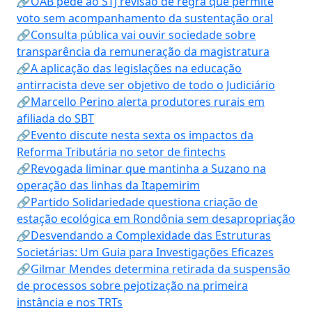
🔗OAB pede ao STJ revisão de regra que permite
voto sem acompanhamento da sustentação oral
🔗Consulta pública vai ouvir sociedade sobre
transparência da remuneração da magistratura
🔗A aplicação das legislações na educação
antirracista deve ser objetivo de todo o Judiciário
🔗Marcello Perino alerta produtores rurais em
afiliada do SBT
🔗Evento discute nesta sexta os impactos da
Reforma Tributária no setor de fintechs
🔗Revogada liminar que mantinha a Suzano na
operação das linhas da Itapemirim
🔗Partido Solidariedade questiona criação de
estação ecológica em Rondônia sem desapropriação
🔗Desvendando a Complexidade das Estruturas
Societárias: Um Guia para Investigações Eficazes
🔗Gilmar Mendes determina retirada da suspensão
de processos sobre pejotização na primeira
instância e nos TRTs