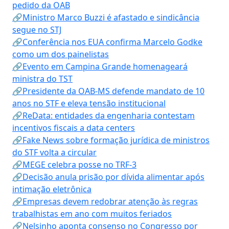
pedido da OAB
🔗Ministro Marco Buzzi é afastado e sindicância
segue no STJ
🔗Conferência nos EUA confirma Marcelo Godke
como um dos painelistas
🔗Evento em Campina Grande homenageará
ministra do TST
🔗Presidente da OAB-MS defende mandato de 10
anos no STF e eleva tensão institucional
🔗ReData: entidades da engenharia contestam
incentivos fiscais a data centers
🔗Fake News sobre formação jurídica de ministros
do STF volta a circular
🔗MEGE celebra posse no TRF-3
🔗Decisão anula prisão por dívida alimentar após
intimação eletrônica
🔗Empresas devem redobrar atenção às regras
trabalhistas em ano com muitos feriados
🔗Nelsinho aponta consenso no Congresso por