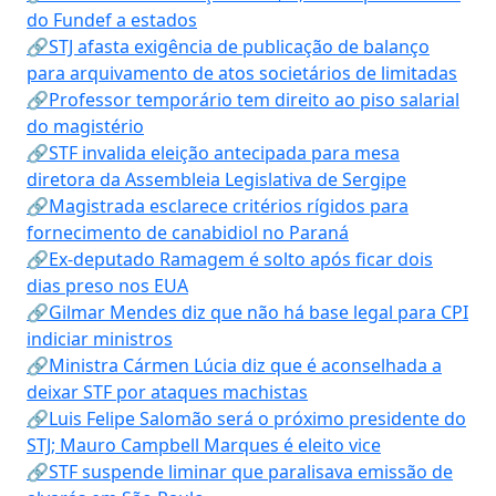
do Fundef a estados
🔗STJ afasta exigência de publicação de balanço
para arquivamento de atos societários de limitadas
🔗Professor temporário tem direito ao piso salarial
do magistério
🔗STF invalida eleição antecipada para mesa
diretora da Assembleia Legislativa de Sergipe
🔗Magistrada esclarece critérios rígidos para
fornecimento de canabidiol no Paraná
🔗Ex-deputado Ramagem é solto após ficar dois
dias preso nos EUA
🔗Gilmar Mendes diz que não há base legal para CPI
indiciar ministros
🔗Ministra Cármen Lúcia diz que é aconselhada a
deixar STF por ataques machistas
🔗Luis Felipe Salomão será o próximo presidente do
STJ; Mauro Campbell Marques é eleito vice
🔗STF suspende liminar que paralisava emissão de