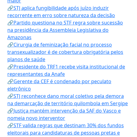
maior
🔗STJ aplica fungibilidade após juízo induzir
recorrente em erro sobre natureza da decisão
🔗Partido questiona no STF regra sobre sucessão
na presidência da Assembleia Legislativa do
Amazonas
🔗Cirurgia de feminização facial no processo
transexualizador é de cobertura obrigatória pelos
planos de saúde
🔗Presidente do TRF1 recebe visita institucional de
representantes da Anafe
🔗Gerente da CEF é condenado por peculato
eletrônico
🔗STJ reconhece dano moral coletivo pela demora
na demarcação de território quilombola em Sergipe
🔗Justiça mantém intervenção da SAF do Vasco e
nomeia novo interventor
🔗STF valida regras que destinam 30% dos fundos
eleitorais para candidaturas de pessoas pretas e