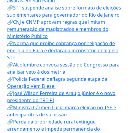
alvarás em São Paulo
🔗STF suspende análise sobre formato de eleições
suplementares para governador do Rio de Janeiro
🔗CNJ e CNMP aprovam regras que limitam
remuneração de magistrados e membros do
Ministério Público
🔗Norma que proíbe cobrança por religação de
energia no Pará é declarada inconstitucional pelo
STF
🔗Alcolumbre convoca sessão do Congresso para
analisar veto à dosimetria
🔗Polícia Federal deflagra segunda etapa da
Operação Vem Diesel
🔗José Wilson Ferreira de Araújo Júnior é o novo
presidente do TRE-PI
🔗Ministra Cármen Lúcia marca eleição no TSE e
antecipa ritos de sucessão
🔗Perda da propriedade rural extingue
arrendamento e impede permanência do