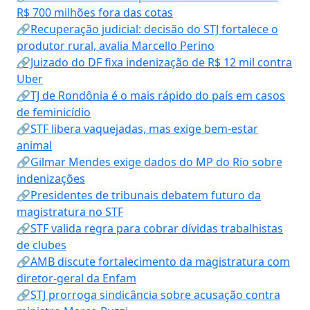
R$ 700 milhões fora das cotas
🔗Recuperação judicial: decisão do STJ fortalece o
produtor rural, avalia Marcello Perino
🔗Juizado do DF fixa indenização de R$ 12 mil contra
Uber
🔗TJ de Rondônia é o mais rápido do país em casos
de feminicídio
🔗STF libera vaquejadas, mas exige bem-estar
animal
🔗Gilmar Mendes exige dados do MP do Rio sobre
indenizações
🔗Presidentes de tribunais debatem futuro da
magistratura no STF
🔗STF valida regra para cobrar dívidas trabalhistas
de clubes
🔗AMB discute fortalecimento da magistratura com
diretor-geral da Enfam
🔗STJ prorroga sindicância sobre acusação contra