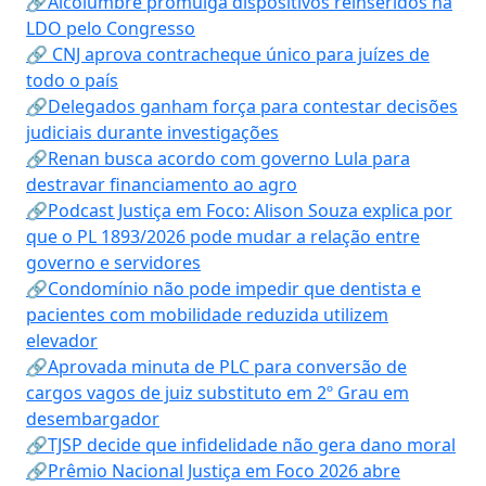
🔗Alcolumbre promulga dispositivos reinseridos na
LDO pelo Congresso
🔗 CNJ aprova contracheque único para juízes de
todo o país
🔗Delegados ganham força para contestar decisões
judiciais durante investigações
🔗Renan busca acordo com governo Lula para
destravar financiamento ao agro
🔗Podcast Justiça em Foco: Alison Souza explica por
que o PL 1893/2026 pode mudar a relação entre
governo e servidores
🔗Condomínio não pode impedir que dentista e
pacientes com mobilidade reduzida utilizem
elevador
🔗Aprovada minuta de PLC para conversão de
cargos vagos de juiz substituto em 2º Grau em
desembargador
🔗TJSP decide que infidelidade não gera dano moral
🔗Prêmio Nacional Justiça em Foco 2026 abre