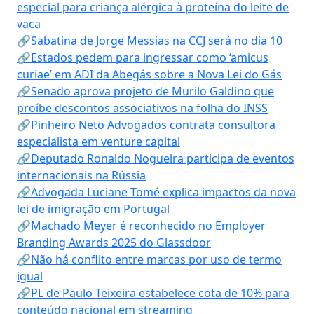
especial para criança alérgica à proteína do leite de
vaca
🔗Sabatina de Jorge Messias na CCJ será no dia 10
🔗Estados pedem para ingressar como ‘amicus
curiae’ em ADI da Abegás sobre a Nova Lei do Gás
🔗Senado aprova projeto de Murilo Galdino que
proíbe descontos associativos na folha do INSS
🔗Pinheiro Neto Advogados contrata consultora
especialista em venture capital
🔗Deputado Ronaldo Nogueira participa de eventos
internacionais na Rússia
🔗Advogada Luciane Tomé explica impactos da nova
lei de imigração em Portugal
🔗Machado Meyer é reconhecido no Employer
Branding Awards 2025 do Glassdoor
🔗Não há conflito entre marcas por uso de termo
igual
🔗PL de Paulo Teixeira estabelece cota de 10% para
conteúdo nacional em streaming