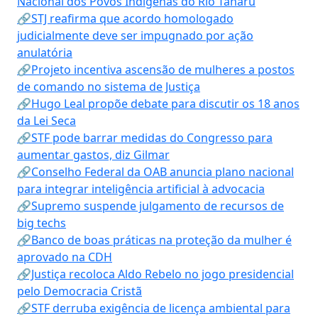
Nacional dos Povos Indígenas do Rio Tanaru
🔗STJ reafirma que acordo homologado
judicialmente deve ser impugnado por ação
anulatória
🔗Projeto incentiva ascensão de mulheres a postos
de comando no sistema de Justiça
🔗Hugo Leal propõe debate para discutir os 18 anos
da Lei Seca
🔗STF pode barrar medidas do Congresso para
aumentar gastos, diz Gilmar
🔗Conselho Federal da OAB anuncia plano nacional
para integrar inteligência artificial à advocacia
🔗Supremo suspende julgamento de recursos de
big techs
🔗Banco de boas práticas na proteção da mulher é
aprovado na CDH
🔗Justiça recoloca Aldo Rebelo no jogo presidencial
pelo Democracia Cristã
🔗STF derruba exigência de licença ambiental para