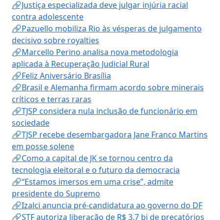
🔗Justiça especializada deve julgar injúria racial
contra adolescente
🔗Pazuello mobiliza Rio às vésperas de julgamento
decisivo sobre royalties
🔗Marcello Perino analisa nova metodologia
aplicada à Recuperação Judicial Rural
🔗Feliz Aniversário Brasília
🔗Brasil e Alemanha firmam acordo sobre minerais
críticos e terras raras
🔗TJSP considera nula inclusão de funcionário em
sociedade
🔗TJSP recebe desembargadora Jane Franco Martins
em posse solene
🔗Como a capital de JK se tornou centro da
tecnologia eleitoral e o futuro da democracia
🔗“Estamos imersos em uma crise”, admite
presidente do Supremo
🔗Izalci anuncia pré-candidatura ao governo do DF
🔗STF autoriza liberação de R$ 3,7 bi de precatórios