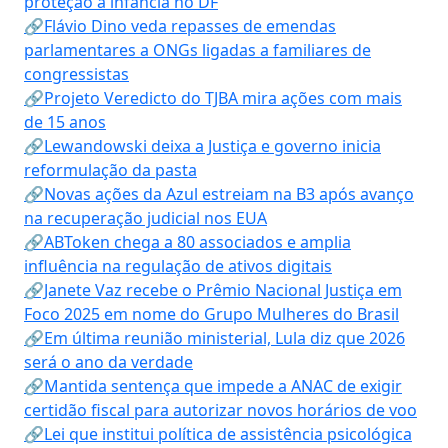
proteção à infância no DF
🔗Flávio Dino veda repasses de emendas
parlamentares a ONGs ligadas a familiares de
congressistas
🔗Projeto Veredicto do TJBA mira ações com mais
de 15 anos
🔗Lewandowski deixa a Justiça e governo inicia
reformulação da pasta
🔗Novas ações da Azul estreiam na B3 após avanço
na recuperação judicial nos EUA
🔗ABToken chega a 80 associados e amplia
influência na regulação de ativos digitais
🔗Janete Vaz recebe o Prêmio Nacional Justiça em
Foco 2025 em nome do Grupo Mulheres do Brasil
🔗Em última reunião ministerial, Lula diz que 2026
será o ano da verdade
🔗Mantida sentença que impede a ANAC de exigir
certidão fiscal para autorizar novos horários de voo
🔗Lei que institui política de assistência psicológica