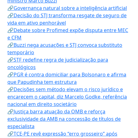
ministro Marco Buzzi
🔗Governança natural sobre a inteligência artificial
🔗Decisão do STJ transforma resgate de seguro de
vida em ativo penhorável
🔗Debate sobre Profimed expõe disputa entre MEC
e CFM
🔗Buzzi nega acusações e STJ convoca substituto
temporário
🔗STF redefine regra de judicialização para
oncológicos
🔗PGR é contra domiciliar para Bolsonaro e afirma
que Papudinha tem estrutura
🔗Decisões sem método elevam o risco jurídico e
encarecem o capital, diz Marcelo Godke, referência
nacional em direito societário
🔗Justiça barra atuação da OMB e reforça
exclusividade da AMB na concessão de títulos de
especialista
🔗TCE-PE revê expressão “erro grosseiro” após