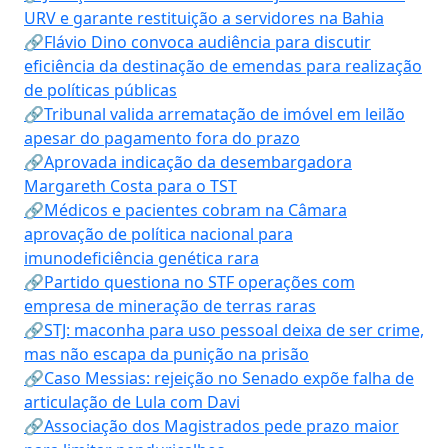
URV e garante restituição a servidores na Bahia
🔗Flávio Dino convoca audiência para discutir
eficiência da destinação de emendas para realização
de políticas públicas
🔗Tribunal valida arrematação de imóvel em leilão
apesar do pagamento fora do prazo
🔗Aprovada indicação da desembargadora
Margareth Costa para o TST
🔗Médicos e pacientes cobram na Câmara
aprovação de política nacional para
imunodeficiência genética rara
🔗Partido questiona no STF operações com
empresa de mineração de terras raras
🔗STJ: maconha para uso pessoal deixa de ser crime,
mas não escapa da punição na prisão
🔗Caso Messias: rejeição no Senado expõe falha de
articulação de Lula com Davi
🔗Associação dos Magistrados pede prazo maior