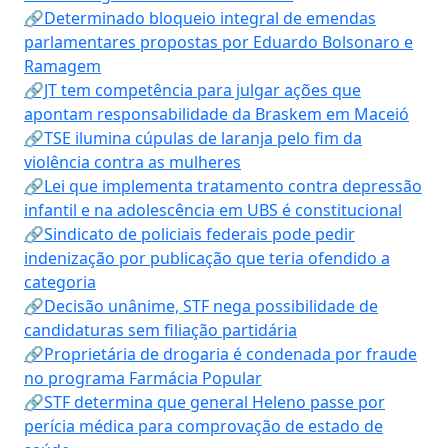
🔗Determinado bloqueio integral de emendas
parlamentares propostas por Eduardo Bolsonaro e
Ramagem
🔗JT tem competência para julgar ações que
apontam responsabilidade da Braskem em Maceió
🔗TSE ilumina cúpulas de laranja pelo fim da
violência contra as mulheres
🔗Lei que implementa tratamento contra depressão
infantil e na adolescência em UBS é constitucional
🔗Sindicato de policiais federais pode pedir
indenização por publicação que teria ofendido a
categoria
🔗Decisão unânime, STF nega possibilidade de
candidaturas sem filiação partidária
🔗Proprietária de drogaria é condenada por fraude
no programa Farmácia Popular
🔗STF determina que general Heleno passe por
perícia médica para comprovação de estado de