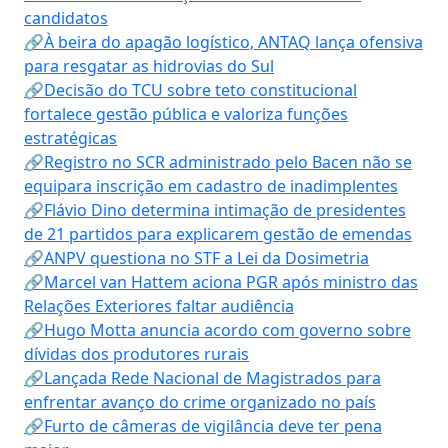
candidatos
🔗À beira do apagão logístico, ANTAQ lança ofensiva
para resgatar as hidrovias do Sul
🔗Decisão do TCU sobre teto constitucional
fortalece gestão pública e valoriza funções
estratégicas
🔗Registro no SCR administrado pelo Bacen não se
equipara inscrição em cadastro de inadimplentes
🔗Flávio Dino determina intimação de presidentes
de 21 partidos para explicarem gestão de emendas
🔗ANPV questiona no STF a Lei da Dosimetria
🔗Marcel van Hattem aciona PGR após ministro das
Relações Exteriores faltar audiência
🔗Hugo Motta anuncia acordo com governo sobre
dívidas dos produtores rurais
🔗Lançada Rede Nacional de Magistrados para
enfrentar avanço do crime organizado no país
🔗Furto de câmeras de vigilância deve ter pena