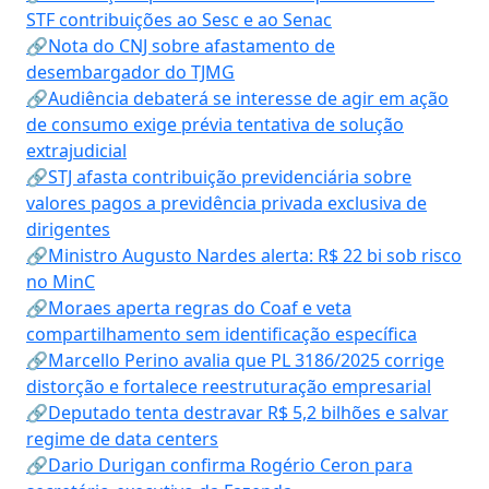
STF contribuições ao Sesc e ao Senac
🔗Nota do CNJ sobre afastamento de
desembargador do TJMG
🔗Audiência debaterá se interesse de agir em ação
de consumo exige prévia tentativa de solução
extrajudicial
🔗STJ afasta contribuição previdenciária sobre
valores pagos a previdência privada exclusiva de
dirigentes
🔗Ministro Augusto Nardes alerta: R$ 22 bi sob risco
no MinC
🔗Moraes aperta regras do Coaf e veta
compartilhamento sem identificação específica
🔗Marcello Perino avalia que PL 3186/2025 corrige
distorção e fortalece reestruturação empresarial
🔗Deputado tenta destravar R$ 5,2 bilhões e salvar
regime de data centers
🔗Dario Durigan confirma Rogério Ceron para