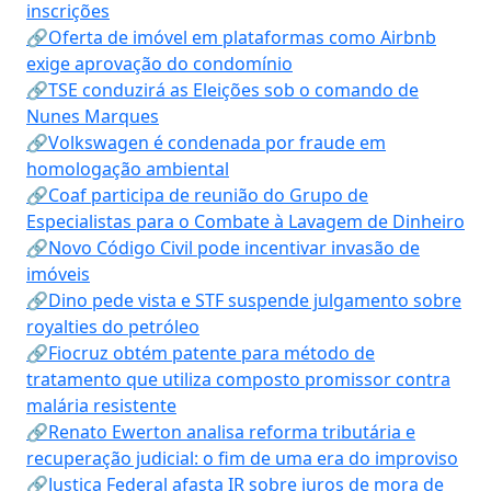
inscrições
🔗Oferta de imóvel em plataformas como Airbnb
exige aprovação do condomínio
🔗TSE conduzirá as Eleições sob o comando de
Nunes Marques
🔗Volkswagen é condenada por fraude em
homologação ambiental
🔗Coaf participa de reunião do Grupo de
Especialistas para o Combate à Lavagem de Dinheiro
🔗Novo Código Civil pode incentivar invasão de
imóveis
🔗Dino pede vista e STF suspende julgamento sobre
royalties do petróleo
🔗Fiocruz obtém patente para método de
tratamento que utiliza composto promissor contra
malária resistente
🔗Renato Ewerton analisa reforma tributária e
recuperação judicial: o fim de uma era do improviso
🔗Justiça Federal afasta IR sobre juros de mora de