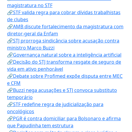
magistratura no STF
🔗STF valida regra para cobrar dívidas trabalhistas
de clubes
🔗AMB discute fortalecimento da magistratura com
diretor-geral da Enfam
🔗STJ prorroga sindicância sobre acusação contra
ministro Marco Buzzi
🔗Governança natural sobre a inteligência artificial
🔗Decisão do STJ transforma resgate de seguro de
vida em ativo penhorável
🔗Debate sobre Profimed expõe disputa entre MEC
e CFM
🔗Buzzi nega acusações e STJ convoca substituto
temporário
🔗STF redefine regra de judicialização para
oncológicos
🔗PGR é contra domiciliar para Bolsonaro e afirma
que Papudinha tem estrutura