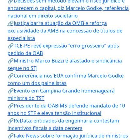
🔗Decisões sem método elevam o risco jurídico e
encarecem o capital, diz Marcelo Godke, referência
nacional em direito societário
🔗Justiça barra atuação da OMB e reforça
exclusividade da AMB na concessão de títulos de
especialista
🔗TCE-PE revê expressão “erro grosseiro” após
pedido da OAB
🔗Ministro Marco Buzzi é afastado e sindicância
segue no STJ
🔗Conferência nos EUA confirma Marcelo Godke
como um dos painelistas
🔗Evento em Campina Grande homenageará
ministra do TST
🔗Presidente da OAB-MS defende mandato de 10
anos no STF e eleva tensão institucional
🔗ReData: entidades da engenharia contestam
incentivos fiscais a data centers
🔗Fake News sobre formação jurídica de ministros