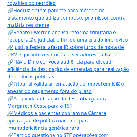
royalties do petróleo
🔗Fiocruz obtém patente para método de
tratamento que utiliza composto promissor contra
malária resistente
🔗Renato Ewerton analisa reforma tributária e
recuperação judicial: o fim de uma era do improviso
🔗Justiça Federal afasta IR sobre juros de mora de
URV e garante restituição a servidores na Bahia
🔗Flávio Dino convoca audiência para discutir
eficiência da destinação de emendas para realização
de políticas públicas
🔗Tribunal valida arrematação de imóvel em leilão
apesar do pagamento fora do prazo
🔗Aprovada indicação da desembargadora
Margareth Costa para o TST
🔗Médicos e pacientes cobram na Câmara
aprovação de política nacional para
imunodeficiência genética rara
🔗Partido questiona no STF operações com