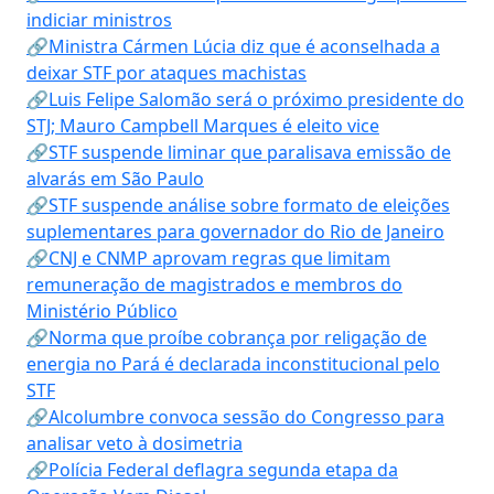
indiciar ministros
🔗Ministra Cármen Lúcia diz que é aconselhada a
deixar STF por ataques machistas
🔗Luis Felipe Salomão será o próximo presidente do
STJ; Mauro Campbell Marques é eleito vice
🔗STF suspende liminar que paralisava emissão de
alvarás em São Paulo
🔗STF suspende análise sobre formato de eleições
suplementares para governador do Rio de Janeiro
🔗CNJ e CNMP aprovam regras que limitam
remuneração de magistrados e membros do
Ministério Público
🔗Norma que proíbe cobrança por religação de
energia no Pará é declarada inconstitucional pelo
STF
🔗Alcolumbre convoca sessão do Congresso para
analisar veto à dosimetria
🔗Polícia Federal deflagra segunda etapa da