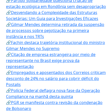
🔗Partido Solidariedade questiona criação de
estação ecológica em Rondônia sem desapropriação
🔗Desvendando a Complexidade das Estruturas
Societárias: Um Guia para Investigações Eficazes
🔗Gilmar Mendes determina retirada da suspensão
de processos sobre pejotização na primeira
instância e nos TRTs
🔗Fachin destaca trajetória institucional do ministro
Gilmar Mendes no Supremo
🔗Citação de empresa estrangeira por meio de
representante no Brasil exige prova da
representação
🔗Empregados e aposentados dos Correios criticam
desconto de 24% no salário para cobrir déficit do
Postalis
🔗Polícia Federal deflagra nova fase da Operação
Compliance na manhã desta quinta
🔗PGR se manifesta contra revisão da condenação
de Bolsonaro