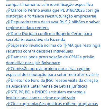
compartilhamento sem identificação específica
🔗Marcello Perino avalia que PL 3186/2025 corrige
distorção e fortalece reestruturação empresarial
🔗Deputado tenta destravar R$ 5,2 bilhões e salvar
regime de data centers
🔗Dario Durigan confirma Rogério Ceron para
secretário-executivo da Fazenda
🔗Supremo invalida norma do TJ-MA que restringia
recursos contra decisões individuais
🔗Damares pede prorrogação de CPMI e prisão
domiciliar para Jair Bolsonaro
🔗Comissão aprova projeto para criar regime
especial de tributação para setor metroferroviário
🔗Diretor do Foro da JFSC recebe visita da direção
da Academia Catarinense de Letras Jurídicas
🔗STF, PF, BC, e BNDES articulam estratégia
institucional contra crime organizado
🔗Cinco agremiações políticas exibem programas