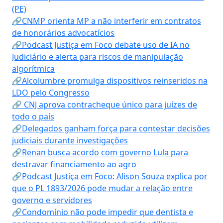
(PE)
🔗CNMP orienta MP a não interferir em contratos
de honorários advocatícios
🔗Podcast Justiça em Foco debate uso de IA no
Judiciário e alerta para riscos de manipulação
algorítmica
🔗Alcolumbre promulga dispositivos reinseridos na
LDO pelo Congresso
🔗 CNJ aprova contracheque único para juízes de
todo o país
🔗Delegados ganham força para contestar decisões
judiciais durante investigações
🔗Renan busca acordo com governo Lula para
destravar financiamento ao agro
🔗Podcast Justiça em Foco: Alison Souza explica por
que o PL 1893/2026 pode mudar a relação entre
governo e servidores
🔗Condomínio não pode impedir que dentista e