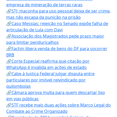
empresa de mineração de terras raras
🔗STJ: maconha para uso pessoal deixa de ser crime,
mas não escapa da punição na prisão
🔗Caso Messias: rejeição no Senado expõe falha de
articulação de Lula com Davi
🔗Associação dos Magistrados pede prazo maior
para limitar penduricalhos
🔗Fachin libera venda de bens do DF para socorrer
BRB
🔗Corte Especial reafirma que citação por
WhatsApp é inválida em ações de estado
🔗Cabe à Justiça Federal julgar disputa entre
particulares por imóvel reivindicado por
quilombolas
🔗Câmara aprova multa para quem descartar lixo
em vias públicas
🔗STF recebe mais duas ações sobre Marco Legal do
Combate ao Crime Organizado