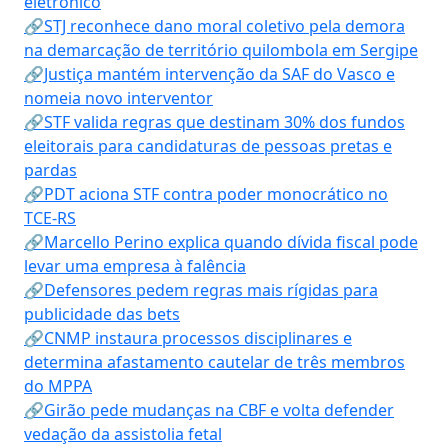
eletrônico
🔗STJ reconhece dano moral coletivo pela demora
na demarcação de território quilombola em Sergipe
🔗Justiça mantém intervenção da SAF do Vasco e
nomeia novo interventor
🔗STF valida regras que destinam 30% dos fundos
eleitorais para candidaturas de pessoas pretas e
pardas
🔗PDT aciona STF contra poder monocrático no
TCE-RS
🔗Marcello Perino explica quando dívida fiscal pode
levar uma empresa à falência
🔗Defensores pedem regras mais rígidas para
publicidade das bets
🔗CNMP instaura processos disciplinares e
determina afastamento cautelar de três membros
do MPPA
🔗Girão pede mudanças na CBF e volta defender
vedação da assistolia fetal