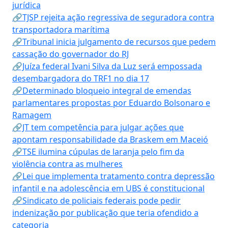
jurídica
🔗TJSP rejeita ação regressiva de seguradora contra
transportadora marítima
🔗Tribunal inicia julgamento de recursos que pedem
cassação do governador do RJ
🔗Juíza federal Ivani Silva da Luz será empossada
desembargadora do TRF1 no dia 17
🔗Determinado bloqueio integral de emendas
parlamentares propostas por Eduardo Bolsonaro e
Ramagem
🔗JT tem competência para julgar ações que
apontam responsabilidade da Braskem em Maceió
🔗TSE ilumina cúpulas de laranja pelo fim da
violência contra as mulheres
🔗Lei que implementa tratamento contra depressão
infantil e na adolescência em UBS é constitucional
🔗Sindicato de policiais federais pode pedir
indenização por publicação que teria ofendido a
categoria