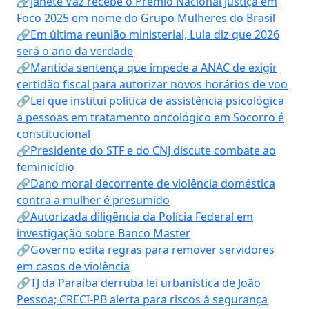
🔗Janete Vaz recebe o Prêmio Nacional Justiça em
Foco 2025 em nome do Grupo Mulheres do Brasil
🔗Em última reunião ministerial, Lula diz que 2026
será o ano da verdade
🔗Mantida sentença que impede a ANAC de exigir
certidão fiscal para autorizar novos horários de voo
🔗Lei que institui política de assistência psicológica
a pessoas em tratamento oncológico em Socorro é
constitucional
🔗Presidente do STF e do CNJ discute combate ao
feminicídio
🔗Dano moral decorrente de violência doméstica
contra a mulher é presumido
🔗Autorizada diligência da Polícia Federal em
investigação sobre Banco Master
🔗Governo edita regras para remover servidores
em casos de violência
🔗TJ da Paraíba derruba lei urbanística de João
Pessoa; CRECI-PB alerta para riscos à segurança