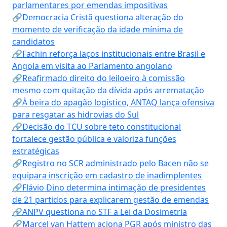
parlamentares por emendas impositivas
🔗Democracia Cristã questiona alteração do
momento de verificação da idade mínima de
candidatos
🔗Fachin reforça laços institucionais entre Brasil e
Angola em visita ao Parlamento angolano
🔗Reafirmado direito do leiloeiro à comissão
mesmo com quitação da dívida após arrematação
🔗À beira do apagão logístico, ANTAQ lança ofensiva
para resgatar as hidrovias do Sul
🔗Decisão do TCU sobre teto constitucional
fortalece gestão pública e valoriza funções
estratégicas
🔗Registro no SCR administrado pelo Bacen não se
equipara inscrição em cadastro de inadimplentes
🔗Flávio Dino determina intimação de presidentes
de 21 partidos para explicarem gestão de emendas
🔗ANPV questiona no STF a Lei da Dosimetria
🔗Marcel van Hattem aciona PGR após ministro das