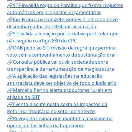
🔗STF invalida regra da Paraíba que fixava reajustes
automáticos em propostas orçamentárias
🔗Juiz Francisco Donizete Gomes é indicado novo
desembargador do TRF4 por aclamação
🔗STJ valida alienação por iniciativa particular que
não seguiu o artigo 880 do CPC
🔗OAB pede ao STJ revisão de regra que permite
voto sem acompanhamento da sustentação oral
🔗Consulta pública vai ouvir sociedade sobre
transparência da remuneração da magistratura
🔗A aplicação das legislações na educação
antirracista deve ser objetivo de todo o Judiciário
🔗Marcello Perino alerta produtores rurais em
afiliada do SBT
🔗Evento discute nesta sexta os impactos da
Reforma Tributária no setor de fintechs
🔗Revogada liminar que mantinha a Suzano na
operação das linhas da Itapemirim