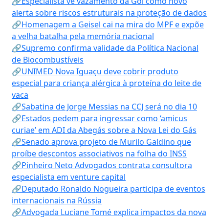
🔗Especialista vê vazamento da Gol como novo
alerta sobre riscos estruturais na proteção de dados
🔗Homenagem a Geisel cai na mira do MPF e expõe
a velha batalha pela memória nacional
🔗Supremo confirma validade da Política Nacional
de Biocombustíveis
🔗UNIMED Nova Iguaçu deve cobrir produto
especial para criança alérgica à proteína do leite de
vaca
🔗Sabatina de Jorge Messias na CCJ será no dia 10
🔗Estados pedem para ingressar como ‘amicus
curiae’ em ADI da Abegás sobre a Nova Lei do Gás
🔗Senado aprova projeto de Murilo Galdino que
proíbe descontos associativos na folha do INSS
🔗Pinheiro Neto Advogados contrata consultora
especialista em venture capital
🔗Deputado Ronaldo Nogueira participa de eventos
internacionais na Rússia
🔗Advogada Luciane Tomé explica impactos da nova