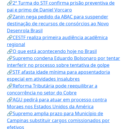
🔗2ª Turma do STF confirma prisão preventiva de
pai e primo de Daniel Vorcaro
🔗Zanin nega pedido da ABAC para suspender
destinação de recursos de consórcios ao Novo
Desenrola Brasil
🔗CESTF realiza primeira audiência acadêmica
regional
🔗O que está acontecendo hoje no Brasil
🔗Supremo condena Eduardo Bolsonaro por tentar
interferir no processo sobre tentativa de golpe
🔗STF afasta idade mínima para aposentadoria
especial em atividades insalubres
🔗Reforma Tributária pode reequilibrar a
concorrência no setor do Cobre
🔗AGU pedirá para atuar em processo contra
Moraes nos Estados Unidos da América
🔗Supremo amplia prazo para Município de
Campinas substituir cargos comissionados por
efetivos