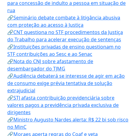
para concessão de indulto a pessoa em situação de
rua
🔗Seminário debate combate à litigância abusiva
com proteção ao acesso à Justiça
🔗CNT questiona no STF procedimentos da Justiça
do Trabalho para acelerar execução de sentenças
🔗Instituições privadas de ensino questionam no
STF contribuições ao Sesc e ao Senac
🔗Nota do CNJ sobre afastamento de
desembargador do TJMG
🔗Audiência debaterá se interesse de agir em ação
de consumo exige prévia tentativa de solução
extrajudicial
🔗STJ afasta contribuição previdenciária sobre
valores pagos a previdência privada exclusiva de
dirigentes
🔗Ministro Augusto Nardes alerta: R$ 22 bi sob risco
no MinC
🔗Moraes aperta regras do Coaf e veta