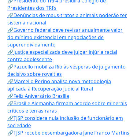
🔗Presidente do TRF4 presidirá Colégio de
Presidentes dos TRFs
🔗Denúncias de maus-tratos a animais poderão ter
sistema nacional
🔗Governo federal deve revisar anualmente valor
do mínimo existencial em negociações de
superendividamento
🔗Justiça especializada deve julgar injúria racial
contra adolescente
🔗Pazuello mobiliza Rio às vésperas de julgamento
decisivo sobre royalties
🔗Marcello Perino analisa nova metodologia
aplicada à Recuperação Judicial Rural
🔗Feliz Aniversário Brasília
🔗Brasil e Alemanha firmam acordo sobre minerais
críticos e terras raras
🔗TJSP considera nula inclusão de funcionário em
sociedade
🔗TJSP recebe desembargadora Jane Franco Martins