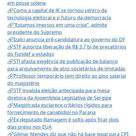
em posse solene
🔗Como a capital de JK se tornou centro da
tecnologia eleitoral e o futuro da democracia
🔗“Estamos imersos em uma crise”, admite
presidente do Supremo
🔗Izalci anuncia pré-candidatura ao governo do DF
🔗STF autoriza liberação de R$ 3,7 bi de precatórios
do Fundef a estados
🔗STJ afasta exigência de publicação de balanço
para arquivamento de atos societários de limitadas
🔗Professor temporário tem direito ao piso salarial
do magistério
🔗STF invalida eleição antecipada para mesa
diretora da Assembleia Legislativa de Sergipe
🔗Magistrada esclarece critérios rígidos para
fornecimento de canabidiol no Paraná
🔗Ex-deputado Ramagem é solto após ficar dois
dias preso nos EUA
🔗Gilmar Mendes diz que não há base legal para CPI