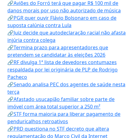
🔗Aviões do Forró terá que pagar R$ 100 mil de
danos morais por uso não autorizado de música
🔗PGR quer ouvir Flávio Bolsonaro em caso de
suposta calúnia contra Lula
🔗Juiz decide que autodeclaração racial não afasta
injúria contra colega
🔗Termina prazo para apresentadores que
pretendem se candidatar às eleições 2026
🔗RF divulga 1ª lista de devedores contumazes
respaldada por lei originária de PLP de Rodrigo
Pacheco
🔗Senado analisa PEC dos agentes de saúde nesta
terça
🔗Afastado usucapião familiar sobre parte de
imóvel com área total superior a 250 m²
🔗STF forma maioria para liberar pagamento de
penduricalhos retroativos
🔗PRD questiona no STF decreto que altera
regulamentação do Marco Civil da Internet