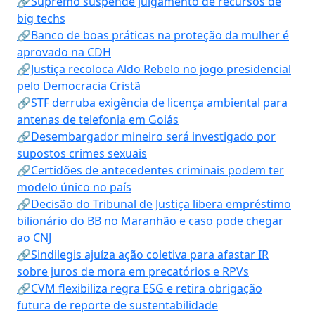
🔗Supremo suspende julgamento de recursos de
big techs
🔗Banco de boas práticas na proteção da mulher é
aprovado na CDH
🔗Justiça recoloca Aldo Rebelo no jogo presidencial
pelo Democracia Cristã
🔗STF derruba exigência de licença ambiental para
antenas de telefonia em Goiás
🔗Desembargador mineiro será investigado por
supostos crimes sexuais
🔗Certidões de antecedentes criminais podem ter
modelo único no país
🔗Decisão do Tribunal de Justiça libera empréstimo
bilionário do BB no Maranhão e caso pode chegar
ao CNJ
🔗Sindilegis ajuíza ação coletiva para afastar IR
sobre juros de mora em precatórios e RPVs
🔗CVM flexibiliza regra ESG e retira obrigação
futura de reporte de sustentabilidade