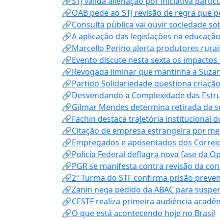
🔗STJ valida alienação por iniciativa parti
🔗OAB pede ao STJ revisão de regra que 
🔗Consulta pública vai ouvir sociedade s
🔗A aplicação das legislações na educação 
🔗Marcello Perino alerta produtores rurai
🔗Evento discute nesta sexta os impactos 
🔗Revogada liminar que mantinha a Suzan
🔗Partido Solidariedade questiona criaç
🔗Desvendando a Complexidade das Estrutu
🔗Gilmar Mendes determina retirada da su
🔗Fachin destaca trajetória instituciona
🔗Citação de empresa estrangeira por mei
🔗Empregados e aposentados dos Correios c
🔗Polícia Federal deflagra nova fase da 
🔗PGR se manifesta contra revisão da co
🔗2ª Turma do STF confirma prisão prevent
🔗Zanin nega pedido da ABAC para suspen
🔗CESTF realiza primeira audiência acadê
🔗O que está acontecendo hoje no Brasil