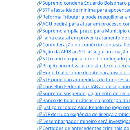
🔗Supremo condena Eduardo Bolsonaro por 
🔗STF afasta idade mínima para aposentad
🔗Reforma Tributária pode reequilibrar a
🔗AGU pedirá para atuar em processo con
🔗Supremo amplia prazo para Município d
🔗Falha estatal em prover tratamento de 
🔗Confederação do comércio contesta fle
🔗Ação da APIB ao STF assegurou criação 
🔗STJ reafirma que acordo homologado ju
🔗Projeto incentiva ascensão de mulheres
🔗Hugo Leal propõe debate para discutir o
🔗STF pode barrar medidas do Congresso 
🔗Conselho Federal da OAB anuncia plano na
🔗Supremo suspende julgamento de recur
🔗Banco de boas práticas na proteção da
🔗Justiça recoloca Aldo Rebelo no jogo pr
🔗STF derruba exigência de licença ambien
🔗Desembargador mineiro será investigad
🔗Certidões de antecedentes criminais po