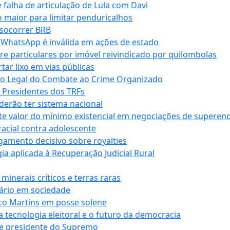
falha de articulação de Lula com Davi
 maior para limitar penduricalhos
 socorrer BRB
r WhatsApp é inválida em ações de estado
tre particulares por imóvel reivindicado por quilombolas
r lixo em vias públicas
co Legal do Combate ao Crime Organizado
e Presidentes dos TRFs
erão ter sistema nacional
te valor do mínimo existencial em negociações de superen
 racial contra adolescente
lgamento decisivo sobre royalties
a aplicada à Recuperação Judicial Rural
inerais críticos e terras raras
nário em sociedade
co Martins em posse solene
 tecnologia eleitoral e o futuro da democracia
te presidente do Supremo