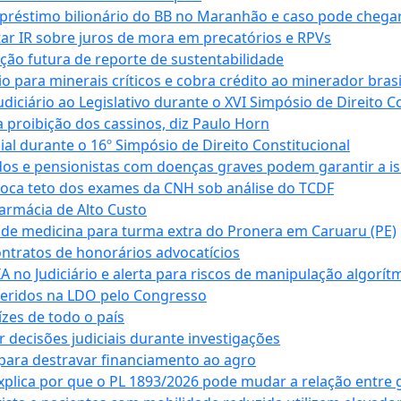
empréstimo bilionário do BB no Maranhão e caso pode chega
star IR sobre juros de mora em precatórios e RPVs
ação futura de reporte de sustentabilidade
para minerais críticos e cobra crédito ao minerador brasi
ciário ao Legislativo durante o XVI Simpósio de Direito Co
 proibição dos cassinos, diz Paulo Horn
cial durante o 16º Simpósio de Direito Constitucional
dos e pensionistas com doenças graves podem garantir a i
oca teto dos exames da CNH sob análise do TCDF
armácia de Alto Custo
 de medicina para turma extra do Pronera em Caruaru (PE)
ntratos de honorários advocatícios
 no Judiciário e alerta para riscos de manipulação algorít
seridos na LDO pelo Congresso
zes de todo o país
decisões judiciais durante investigações
ara destravar financiamento ao agro
xplica por que o PL 1893/2026 pode mudar a relação entre 