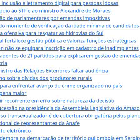
e inclusão e letramento digital para pessoas idosas
apoio ao STF e ao ministro Alexandre de Moraes
ção de parlamentares por emendas impositivas
 do momento de verificação da idade mínima de candidatos
a ofensiva para resgatar as hidrovias do Sul
 fortalece gestão pública e valoriza funções estratégicas
n não se equipara inscrição em cadastro de inadimplentes
sidentes de 21 partidos para explicarem gestão de emenda
ria
stro das Relações Exteriores faltar audiência
 sobre dívidas dos produtores rurais
para enfrentar avanço do crime organizado no país
 pena maior
zir recorrente em erro sobre natureza da decisão
ucessão na presidência da Assembleia Legislativa do Amaz
sso transexualizador é de cobertura obrigatória pelos plan
ucional de representantes da Anafe
to eletrônico
 demora na demarcação de território quilombola em Sergi