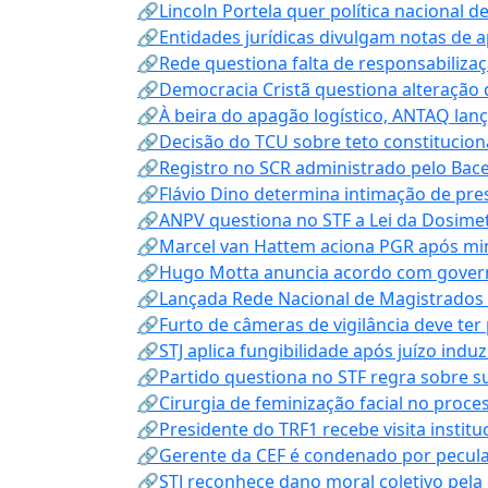
🔗Lincoln Portela quer política nacional d
🔗Entidades jurídicas divulgam notas de 
🔗Rede questiona falta de responsabiliza
🔗Democracia Cristã questiona alteração
🔗À beira do apagão logístico, ANTAQ lanç
🔗Decisão do TCU sobre teto constitucional
🔗Registro no SCR administrado pelo Bace
🔗Flávio Dino determina intimação de pre
🔗ANPV questiona no STF a Lei da Dosimet
🔗Marcel van Hattem aciona PGR após mini
🔗Hugo Motta anuncia acordo com governo
🔗Lançada Rede Nacional de Magistrados 
🔗Furto de câmeras de vigilância deve ter
🔗STJ aplica fungibilidade após juízo indu
🔗Partido questiona no STF regra sobre s
🔗Cirurgia de feminização facial no proce
🔗Presidente do TRF1 recebe visita instit
🔗Gerente da CEF é condenado por pecula
🔗STJ reconhece dano moral coletivo pela