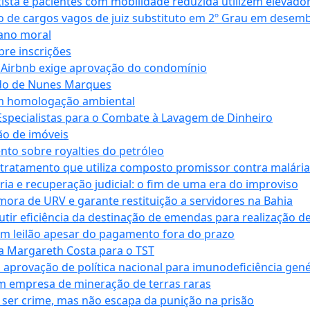
ta e pacientes com mobilidade reduzida utilizem elevado
 de cargos vagos de juiz substituto em 2º Grau em desem
dano moral
bre inscrições
 Airbnb exige aprovação do condomínio
ndo de Nunes Marques
m homologação ambiental
Especialistas para o Combate à Lavagem de Dinheiro
ão de imóveis
nto sobre royalties do petróleo
ratamento que utiliza composto promissor contra malária 
ia e recuperação judicial: o fim de uma era do improviso
 mora de URV e garante restituição a servidores na Bahia
tir eficiência da destinação de emendas para realização de 
em leilão apesar do pagamento fora do prazo
 Margareth Costa para o TST
provação de política nacional para imunodeficiência gené
m empresa de mineração de terras raras
 ser crime, mas não escapa da punição na prisão