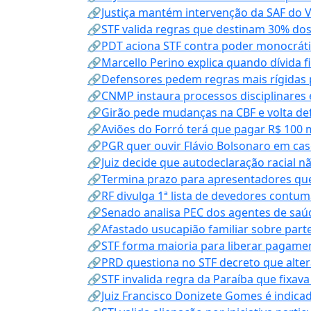
🔗Justiça mantém intervenção da SAF do 
🔗STF valida regras que destinam 30% dos
🔗PDT aciona STF contra poder monocráti
🔗Marcello Perino explica quando dívida f
🔗Defensores pedem regras mais rígidas p
🔗CNMP instaura processos disciplinares
🔗Girão pede mudanças na CBF e volta defe
🔗Aviões do Forró terá que pagar R$ 100 
🔗PGR quer ouvir Flávio Bolsonaro em cas
🔗Juiz decide que autodeclaração racial nã
🔗Termina prazo para apresentadores que
🔗RF divulga 1ª lista de devedores contum
🔗Senado analisa PEC dos agentes de saúd
🔗Afastado usucapião familiar sobre parte
🔗STF forma maioria para liberar pagamen
🔗PRD questiona no STF decreto que alter
🔗STF invalida regra da Paraíba que fixa
🔗Juiz Francisco Donizete Gomes é indic