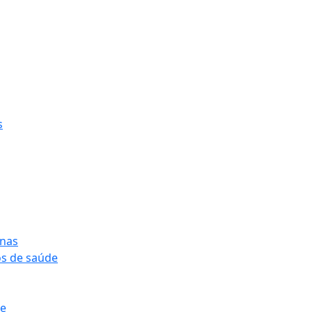
s
onas
os de saúde
pe