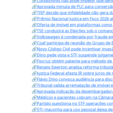
🔗Condomínio não pode impedir que dentis
🔗Aprovada minuta de PLC para conversão
🔗TJSP decide que infidelidade não gera 
🔗Prêmio Nacional Justiça em Foco 2026 a
🔗Oferta de imóvel em plataformas como
🔗TSE conduzirá as Eleições sob o coma
🔗Volkswagen é condenada por fraude e
🔗Coaf participa de reunião do Grupo de 
🔗Novo Código Civil pode incentivar invas
🔗Dino pede vista e STF suspende julgame
🔗Fiocruz obtém patente para método de t
🔗Renato Ewerton analisa reforma tributár
🔗Justiça Federal afasta IR sobre juros de
🔗Flávio Dino convoca audiência para discu
🔗Tribunal valida arrematação de imóvel 
🔗Aprovada indicação da desembargadora
🔗Médicos e pacientes cobram na Câmara a
🔗Partido questiona no STF operações co
🔗STJ: maconha para uso pessoal deixa de