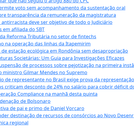
cular que não seguiu o artigo 880 do CPC
permite voto sem acompanhamento da sustentação oral
obre transparência da remuneração da magistratura
antirracista deve ser objetivo de todo o Judiciário
s em afiliada do SBT
da Reforma Tributária no setor de fintechs
o na operação das linhas da Itapemirim
ão de estação ecológica em Rondônia sem desapropriação
ras Societárias: Um Guia para Investigações Eficazes
spensão de processos sobre pejotização na primeira instâ
l do ministro Gilmar Mendes no Supremo
o de representante no Brasil exige prova da representaçã
riticam desconto de 24% no salário para cobrir déficit do
Operação Compliance na manhã desta quinta
ndenação de Bolsonaro
iva de pai e primo de Daniel Vorcaro
der destinação de recursos de consórcios ao Novo Desenro
mica regional