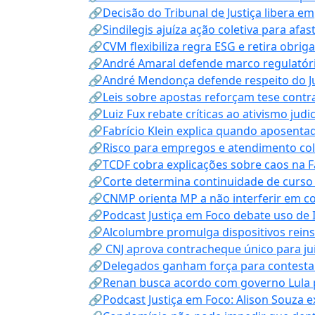
🔗Decisão do Tribunal de Justiça libera 
🔗Sindilegis ajuíza ação coletiva para afa
🔗CVM flexibiliza regra ESG e retira obrig
🔗André Amaral defende marco regulatório 
🔗André Mendonça defende respeito do Judi
🔗Leis sobre apostas reforçam tese contra
🔗Luiz Fux rebate críticas ao ativismo judi
🔗Fabrício Klein explica quando aposenta
🔗Risco para empregos e atendimento col
🔗TCDF cobra explicações sobre caos na F
🔗Corte determina continuidade de curso
🔗CNMP orienta MP a não interferir em co
🔗Podcast Justiça em Foco debate uso de IA
🔗Alcolumbre promulga dispositivos rein
🔗 CNJ aprova contracheque único para juí
🔗Delegados ganham força para contestar 
🔗Renan busca acordo com governo Lula p
🔗Podcast Justiça em Foco: Alison Souza e