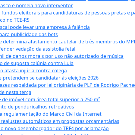
Vasco e nomeia novo interventor
 fundos eleitorais para candidaturas de pessoas pretas e 
co no TCE-RS
iscal pode levar uma empresa à falência
ara publicidade das bets
 e determina afastamento cautelar de três membros do MP
nder vedação da assistolia fetal
mil de danos morais por uso não autorizado de música
o de suposta calúnia contra Lula
o afasta injúria contra colega
 pretendem se candidatar às eleições 2026
azes respaldada por lei originária de PLP de Rodrigo Pache
e nesta terça
 de imóvel com área total superior a 250 m²
to de penduricalhos retroativos
a regulamentação do Marco Civil da Internet
va reajustes automáticos em propostas orçamentárias
ado novo desembargador do TRF4 por aclamação