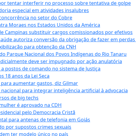
tentar interferir no processo sobre tentativa de golpe
oria especial em atividades insalubres
 concorrência no setor do Cobre
tra Moraes nos Estados Unidos da América
e Campinas substituir cargos comissionados por efetivos
saúde autoriza conversão da obrigação de fazer em perdas
xibilização para obtenção da CNH
do Parque Nacional dos Povos Indígenas do Rio Tanaru
dicialmente deve ser impugnado por ação anulatória
 a postos de comando no sistema de Justiça
s 18 anos da Lei Seca
para aumentar gastos, diz Gilmar
cional para integrar inteligência artificial à advocacia
sos de big techs
 mulher é aprovado na CDH
esidencial pelo Democracia Cristã
tal para antenas de telefonia em Goiás
o por supostos crimes sexuais
dem ter modelo único no país