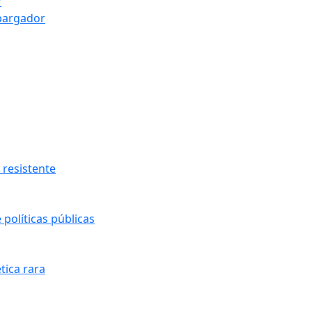
r
bargador
resistente
políticas públicas
tica rara