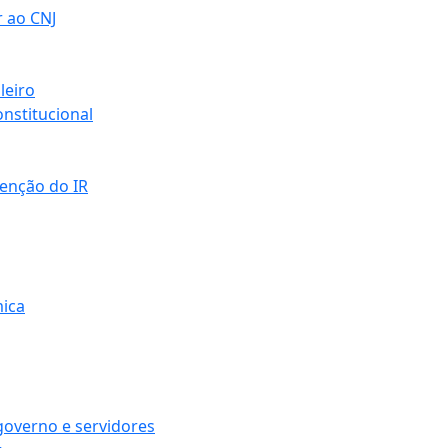
r ao CNJ
leiro
nstitucional
senção do IR
mica
governo e servidores