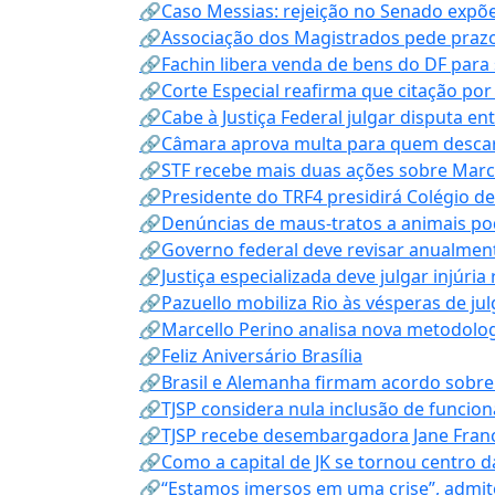
🔗Caso Messias: rejeição no Senado expõe 
🔗Associação dos Magistrados pede prazo
🔗Fachin libera venda de bens do DF para
🔗Corte Especial reafirma que citação po
🔗Cabe à Justiça Federal julgar disputa en
🔗Câmara aprova multa para quem descarta
🔗STF recebe mais duas ações sobre Mar
🔗Presidente do TRF4 presidirá Colégio d
🔗Denúncias de maus-tratos a animais pod
🔗Governo federal deve revisar anualmen
🔗Justiça especializada deve julgar injúria
🔗Pazuello mobiliza Rio às vésperas de ju
🔗Marcello Perino analisa nova metodologi
🔗Feliz Aniversário Brasília
🔗Brasil e Alemanha firmam acordo sobre m
🔗TJSP considera nula inclusão de funcio
🔗TJSP recebe desembargadora Jane Fran
🔗Como a capital de JK se tornou centro da
🔗“Estamos imersos em uma crise”, admi